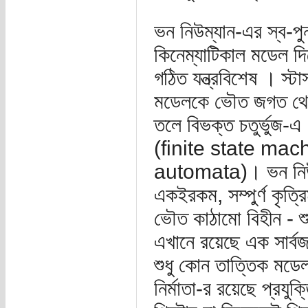
ভন নিউম্যান-এর স্ব-পু
কিনেম্যাটিকাল মডেল দি
গঠিত যন্ত্রবিশেষ । স্ট
মডেলকে ভৌত জগত থেকে
তলে বিভক্ত চতুর্ভুজ-এ
(finite state machi
automata)। ভন নিউম
একইরকম, সম্পুর্ণ কৃত
ভৌত কাঠামো বিহীন - শুধু
এখানে রয়েছে এক সার্বজ
শুধু কোন তাত্তিক মডেল
নির্মাতা-র রয়েছে প্রযুক