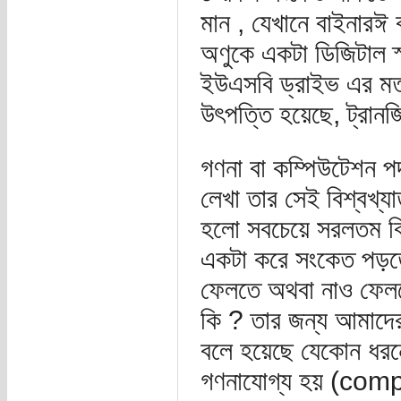
মান , যেখানে বাইনার
অণুকে একটা ডিজিটাল স্ম
ইউএসবি ড্রাইভ এর মত
উৎপত্তি হয়েছে, ট্রান
গণনা বা কম্পিউটেশন পদ
লেখা তার সেই বিশ্বখ্যা
হলো সবচেয়ে সরলতম বিমূ
একটা করে সংকেত পড়তে 
ফেলতে অথবা নাও ফেলতে 
কি ? তার জন্য আমাদের জ
বলে হয়েছে যেকোন ধরনে
গণনাযোগ্য হয় (comput