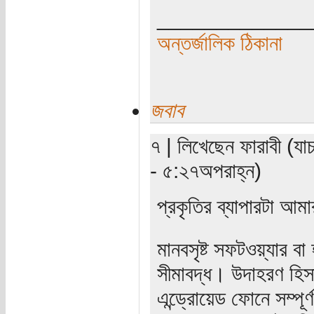
_____________
অন্তর্জালিক ঠিকানা
জবাব
৭ | লিখেছেন ফারাবী (যা
- ৫:২৭অপরাহ্ন)
প্রকৃতির ব্যাপারটা আ
মানবসৃষ্ট সফটওয়্যার বা হ
সীমাবদ্ধ। উদাহরণ হি
এন্ড্রোয়েড ফোনে সম্পূর