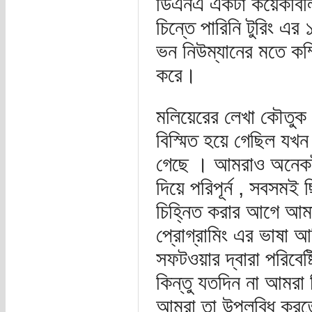
ডিএনএ একটা কয়েকবিলি
চিন্তে পারিনি টুরিং এ
ভন নিউম্যানের মতে কম্
করে।
মলিয়েরের লেখা কৌতুক ন
বিস্মিত হয়ে গেছিল যখ
গেছে । আমরাও অনেক
দিয়ে পরিপূর্ন , সবসমই
চিহ্নিত করার আগে আমাদ
প্রোগ্রামিং এর ভাষা
সফটওয়ার দ্বারা পরিবে
কিন্তু যতদিন না আমরা
আমরা তা উপলব্ধি করত