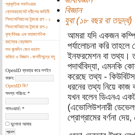
প্রাকৃতিক সফটওয়ার
বিজ্ঞান
ব্লেনারহ্যাসেট দ্বীপের কাহিনী
যুবা (১৮ বছর বা তদুর্দ্ধ)
স্মিথসোনিয়ানের টুকরো গল্প - ২
স্মিথসোনিয়ানের টুকরো গল্প-১
আমরা যদি একজন কম্পিউট
কৃষ্ণবিবরঃ এক মহাজাগতিক
রহস্যের বেড়াজাল
পর্যালোচনা করি তাহলে
শুভ জন্মদিন জেন গুডাল
ইনফরমেশন বা তথ্য। তবে
কবিতা ও বিজ্ঞান - জগদীশচন্দ্র বসু
পদার্থবিদ্যা, এমনকি কো
OpenID ব্যবহার করে লগইন
করেছে তথ্য - কিউবিটস। 
করুন:
ধরনের তথ্য নিয়ে কাজ ক
OpenID কি?
সদস্য পরিচয়:
*
যখন বলেন ডিএনএ একটা
(এভোলিউশনারী ডেভেলপম
পাসওয়ার্ড:
*
প্রোগ্রামের বর্ণনা দে
ভুলোনা আমায়