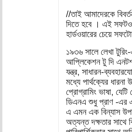
//তাই আমাদেরকে বিবর
দিতে হবে । এই সফটওয়ার
হার্ডওয়ারের চেয়ে সফটোয়
১৯৩৬ সালে লেখা টুরিং
আপ্লিকেশন টু দি এনটশাই
যন্ত্র, সাধারন-ব্যবহা
মধ্যে পার্থক্যের ধারন
প্রোগ্রামিং ভাষা, যে
ডিএনএ শুধু প্রাণ -এর এ
এ এমন এক বিন্যাস উপ
অত্যন্ত দক্ষতার সাথে
পারিপার্শিকতার সাথে