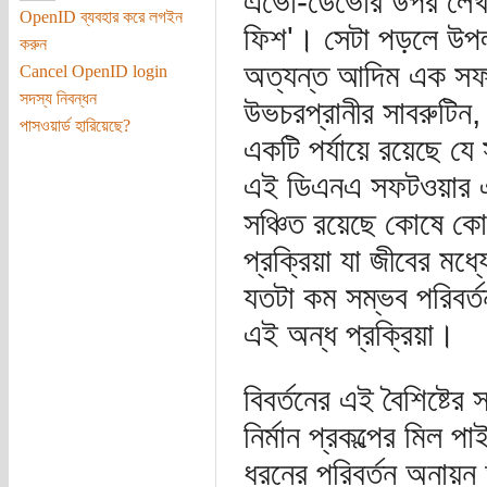
এভো-ডেভোর উপর লেখা 
OpenID ব্যবহার করে লগইন
ফিশ'। সেটা পড়লে উপলব
করুন
অত্যন্ত আদিম এক সফট
Cancel OpenID login
সদস্য নিবন্ধন
উভচরপ্রানীর সাবরুটিন, 
পাসওয়ার্ড হারিয়েছে?
একটি পর্যায়ে রয়েছে 
এই ডিএনএ সফটওয়ার এর স
সঞ্চিত রয়েছে কোষে ক
প্রক্রিয়া যা জীবের মধ
যতটা কম সম্ভব পরিবর্ত
এই অন্ধ প্রক্রিয়া।
বিবর্তনের এই বৈশিষ্টে
নির্মান প্রকল্পের মিল 
ধরনের পরিবর্তন অনায়ন 