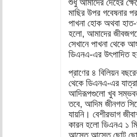
শুধু আমাদের দেহের ক্ষ
মাছির উপর গবেষনার পর 
পাখনা হোক অথবা হাত-
হলো, আমাদের জীবজগতের 
সেখানে পাখনা থেকে আঙ্গ
ডিএনএ-এর উৎপাদিত হ
প্রাণের ৪ বিলিয়ন বছর
থেকে ডিএনএ-এর যাত্রা 
আদিরূপগুলো খুব সম্ভ
তবে, আদিম জীনগত সিস্
যায়নি। বেশীরভাগ জীবা
কারন হলো ডিএনএ ১ মিল
আস্তে আস্তে ছোট ছোট 