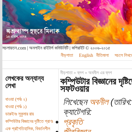
সচলায়তন.com | অনলাইন রাইটার্স কমিউনিটি | কপিরাইট © ২০০৬-২০১৫
নীড়পাতা
English
নীতিমালা
সচলে লিখত
নীড়পাতা
»
ব্লগ
»
অবনীল এর ব্লগ
লেখকের অন্যান্য
কম্পিউটার বিজ্ঞানের দৃষ্
লেখা
সফটওয়ার
ধাওয়া (পর্বঃ ২)
লিখেছেন
অবনীল
(তারিখ:
ধাওয়া (পর্বঃ ১)
ক্যাটেগরি:
ডারুইনঃ সুকুমার রায়
প্রকৃতি
কম্পিউটার বিজ্ঞানের দৃষ্টিতে প্রাণঃ
এক প্রাগৈতিহাসিক, বিবর্তনশীল
জীববিজ্ঞান