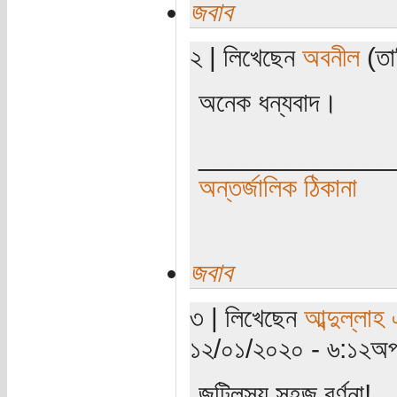
জবাব
২ | লিখেছেন
অবনীল
(তা
অনেক ধন্যবাদ।
_____________
অন্তর্জালিক ঠিকানা
জবাব
৩ | লিখেছেন
আব্দুল্লাহ
১২/০১/২০২০ - ৬:১২অপর
জটিলস্য সহজ বর্ণনা!