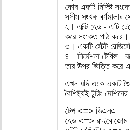
কোষ একটি নির্দিষ্ট স
সসীম সংখক বর্ণমালার
২। এক্টি হেড - এটি টে
করে সংকেত পাঠ করে।
৩। একটি স্টেট রেজিস্ট
৪। নির্দেশনা টেবিল - 
তার উপর ভিত্তি করে এ
এখন যদি একে একটি জৈ
বৈশিষ্ট্যই টুরিং মেশিনে
টেপ <=> ডিএনএ
হেড <=> রাইবোজোম