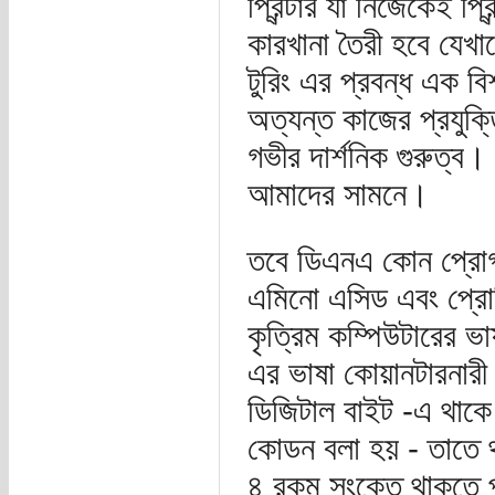
প্রিন্টার যা নিজেকেই প
কারখানা তৈরী হবে যেখা
টুরিং এর প্রবন্ধ এক ব
অত্যন্ত কাজের প্রযুক
গভীর দার্শনিক গুরুত্ব
আমাদের সামনে।
তবে ডিএনএ কোন প্রোগ্
এমিনো এসিড এবং প্রোট
কৃত্রিম কম্পিউটারের ভা
এর ভাষা কোয়ানটারনারী 
ডিজিটাল বাইট -এ থাকে
কোডন বলা হয় - তাতে 
৪ রকম সংকেত থাকতে 