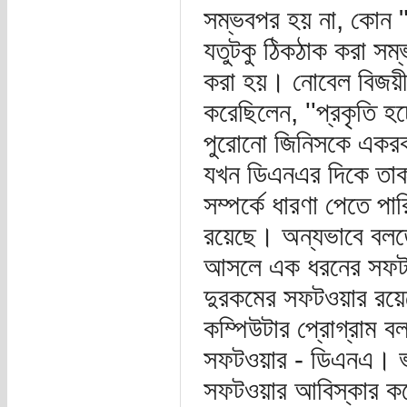
সম্ভবপর হয় না, কোন "
যতুটকু ঠিকঠাক করা সম্
করা হয়। নোবেল বিজয়ী 
করেছিলেন, ''প্রকৃতি 
পুরোনো জিনিসকে একর
যখন ডিএনএর দিকে তাকাই
সম্পর্কে ধারণা পেতে পা
রয়েছে। অন্যভাবে বলতে
আসলে এক ধরনের সফটওয়ার
দুরকমের সফটওয়ার রয়েছে
কম্পিউটার প্রোগ্রাম 
সফটওয়ার - ডিএনএ। ভাব
সফটওয়ার আবিস্কার কর