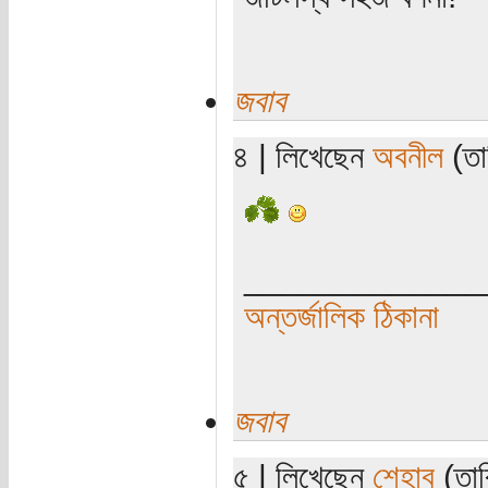
জবাব
৪ | লিখেছেন
অবনীল
(তা
_____________
অন্তর্জালিক ঠিকানা
জবাব
৫ | লিখেছেন
শেহাব
(তার