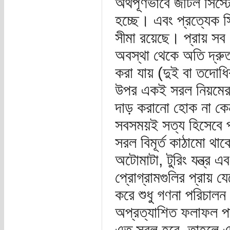
অর্থপূর্ণভাবে জটিল সি
হচ্ছে। এবং প্রত্যেক 
সীমা রয়েছে। প্রায় সব 
অবস্থা থেকে অতি দ্রু
করা যায় (দুই বা তদোধিক
উপর একই সরল নিয়মের স
দাড় করানো হোক না কে
সবসময়ই সত্য হিসেবে প
সরল বিমূর্ত কাঠামো
অটোমাটা, টুরিং যন্ত্র
প্রোগ্রামগুলির প্রায় 
করে শুধু গণনা পরিচালন
অপ্রত্যাশিত ফলাফল পাও
এত সরল হবে, তাহলে এ