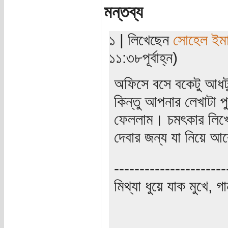
মন্তব্য
১ | লিখেছেন
সোহেল ইম
১১:৩৮পূর্বাহ্ন)
অফিসে বসে বকেটু আধটু
কিন্তু আপনার লেখাটা 
ফেললাম। চমৎকার লিখে
দেবার জন্য যা নিয়ে 
----------------------
মিথ্যা ধুয়ে যাক মুখে, গ