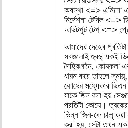
স্টেট রেজিস্টার <=>
অবস্থা <=> এমিনো 
নির্দেশনা টেবিল <=>
আউটপুট টেপ <=> প্র
আমাদের দেহের প্রতিটা
সবগুলোই হুবহু একই 
দৈহিকগঠন, কোষকলা এবং অ
ধারন করে তাহলে স্নায়ু
কোষের মধ্যেকার ডিএন
যাকে জিন বলা হয় সেগ
প্রতিটা কোষে। ত্বকের
ভিন্ন জিন-কে চালু ক
করা হয়, সেটা তখন এক 