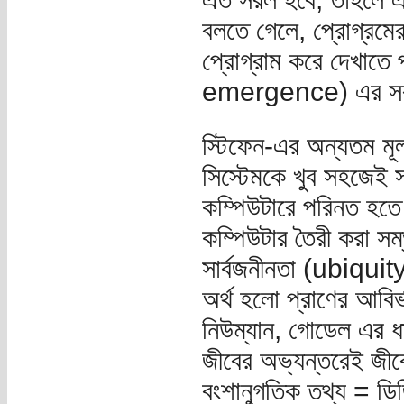
বলতে গেলে, প্রোগ্রমের
প্রোগ্রাম করে দেখাতে 
emergence) এর সরলী
স্টিফেন-এর অন্যতম মূল
সিস্টেমকে খুব সহজেই সা
কম্পিউটারে পরিনত হতে 
কম্পিউটার তৈরী করা সম্
সার্বজনীনতা (ubiquit
অর্থ হলো প্রাণের আবি
নিউম্যান, গোডেল এর 
জীবের অভ্যন্তরেই জীবে
বংশানুগতিক তথ্য = ড