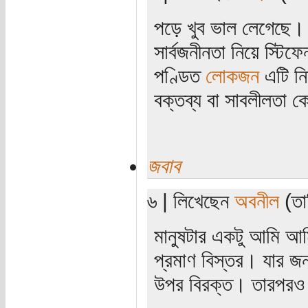
পড়ে খুব ভাল লেগেছে। এ
সার্বজনীনতা নিয়ে স্টিফ
পণ্ডিত
লোকজন
এটি ন
বক্তব্য বা সাবলীলতা ক
জবাব
৬ | লিখেছেন
অবনীল
(তা
মানুষটার একটু আমি 
প্রমাণ বিস্তর। যার জ
উপর বিরক্ত। তারপরও ক