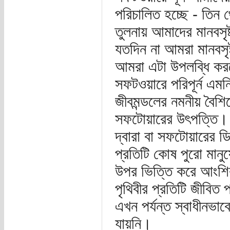
পরিচালিত হচ্ছে - তিন
তুলনায় আমাদের মানবসৃষ্
যতদিন না আমরা মানবসৃষ
আমরা এটা উপলব্ধি করতে
সফটওয়ারে পরিপূর্ন এম
জীবমন্ডলের নমনীয় বৈশি
সফটোয়ারের উৎপত্তি। ক
দ্বারা বা সফটোয়ারের ড
প্রতিটি কোষ পুরো মানু
উপর ভিত্তি করে আংশি
পৃথিবীর প্রতিটি জীবিত
এখন পর্যন্ত স্বাধীনভাব
যায়নি।