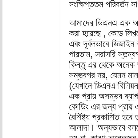
সংক্ষিপ্ততম পরিবর্তন স
আমাদের ডিএনএ এক অতি
করা হয়েছে , কোড লিখন
এবং দূর্বলভাবে ডিজাই
পারতাম, সরাসরি স্তন্
কিন্তু এর থেকে অনেক
সম্ভবপর নয়, যেমন মানবস
(যেখানে ডিএনএ বিলিয়ন 
এক প্রায় অসম্ভব ব্যাপ
কোডিং এর জন্য প্রায়
বৈশিষ্ট্য প্রকাশিত হবে
আলাদা। অন্যভাবে বলতে
হয় না, কারণ অনেকজন সে