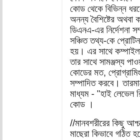
কোড থেকে বিভিন্ন ধরন
অনন্য বৈশিষ্টের অথব
ডিএনএ-এর নির্দেশনা স
সঞ্চিত তথ্য-কে প্রোটিন
হয়। এর সাথে কম্পাইল
তার সাথে সামঞ্জস্য পা
কোডের মত, প্রোগ্রামিং
সম্পাদিত করবে। তারমান
মাধ্যম - "হাই লেভেল 
কোড ।
//মানবশরীরের কিছু আশ্
মাছেরা কিভাবে গঠিত হয়