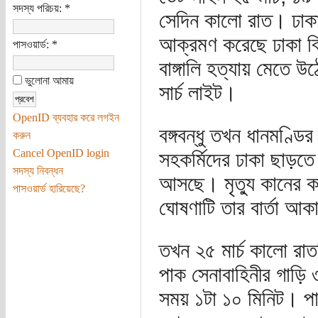
সদস্য পরিচয়:
*
সেদিন কালো রাত। ঢাকায়
আক্রমণ করেছে ঢাকা বিশ্ব
পাসওয়ার্ড:
*
বাঙ্গালি হত্যায় মেতে
ভুলোনা আমায়
সার্চ লাইট।
OpenID ব্যবহার করে লগইন
বঙ্গবন্ধু তখন ধানমণ্ডি
করুন
Cancel OpenID login
সহকর্মিদের ঢাকা ছাড়তে 
সদস্য নিবন্ধন
আসছে। মৃত্যু কানের কা
পাসওয়ার্ড হারিয়েছে?
ঘোষণাটি তার বার্তা আকাশ
তখন ২৫ মার্চ কালো রাত
পাক সেনাবাহিনীর গাড়ি 
সময় ১টা ১০ মিনিট। পাক