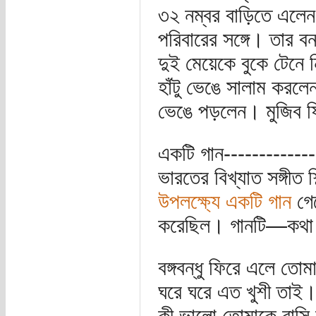
৩২ নম্বর বাড়িতে এলে
পরিবারের সঙ্গে। তার বন
দুই মেয়েকে বুকে টেনে 
হাঁটু ভেঙে সালাম করলে
ভেঙে পড়লেন। মুজিব ফ
একটি গান-------------
ভারতের বিখ্যাত সঙ্গীত শিল
উপলক্ষ্যে একটি গান
গেয
করেছিল। গানটি—কথা
বঙ্গবন্ধু ফিরে এলে তোম
ঘরে ঘরে এত খুশী তাই
কী ভালো তোমাকে বাস