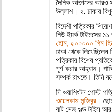
দৈনিক আজাদের আরও সং
উল্লাশ। ২. ঢাকায় বিপ
বিদেশী পত্রিকার শিরোণ
নিউ ইয়র্ক টাইমসের ১১
হোম, ৫০০০০০ গিম হিম
ঢাকা থেকে লিখেছিলেন ন
পত্রিকার বিশেষ প্রতি
পূর্ণ করার আহ্বান। পা
সম্পর্ক রাখতে। তিনি 
দি ওয়াশিংটন পোস্ট পত
ওয়েলকাম মুজিবুর
। ছোট
বাট সেজ ওল্ড টাইস আর