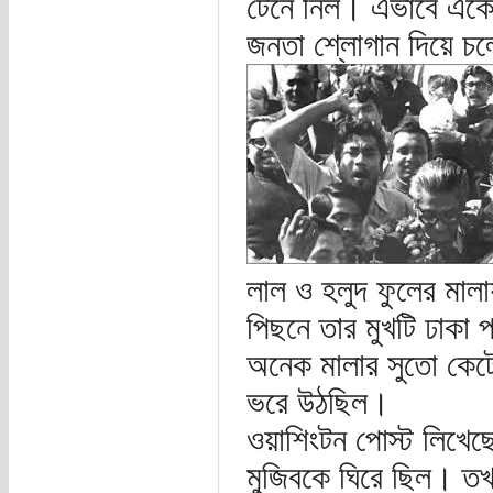
টেনে নিল। এভাবে একে
জনতা শ্লোগান দিয়ে চলে
লাল ও হলুদ ফুলের মালা
পিছনে তার মুখটি ঢাকা প
অনেক মালার সুতো কেটে 
ভরে উঠছিল।
ওয়াশিংটন পোস্ট লিখেছে,
মুজিবকে ঘিরে ছিল। তখন