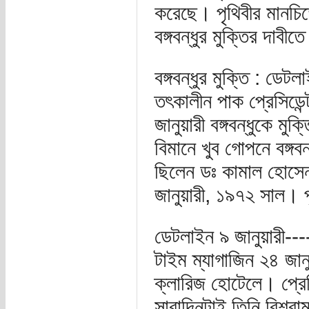
করেছে। পৃথিবীর মানচিত্
বঙ্গবন্ধুর মুক্তির দাবী
বঙ্গবন্ধুর মুক্তি : ডেটল
তৎকালীন পাক প্রেসিডে
জানুয়ারী বঙ্গবন্ধুকে ম
বিমানে খুব গোপনে বঙ্গব
ছিলেন ডঃ কামাল হোসেন
জানুয়ারী, ১৯৭২ সাল। 
ডেটলাইন ৯ জানুয়ারী---
টাইম ম্যাগাজিন ২৪ জানু
ক্লারিজ হোটেলে। প্রেসি
সারাদিনটাই তিনি বিশ্রা