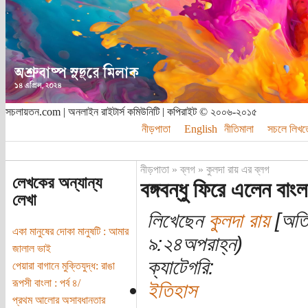
সচলায়তন.com | অনলাইন রাইটার্স কমিউনিটি | কপিরাইট © ২০০৬-২০১৫
নীড়পাতা
English
নীতিমালা
সচলে লিখত
নীড়পাতা
»
ব্লগ
»
কুলদা রায় এর ব্লগ
লেখকের অন্যান্য
বঙ্গবন্ধু ফিরে এলেন বাং
লেখা
লিখেছেন
কুলদা রায়
[অতি
একা মানুষের দোকা মানুষটি : আমার
৯:২৪অপরাহ্ন)
জালাল ভাই
ক্যাটেগরি:
পেয়ারা বাগানে মুক্তিযুদ্ধ: রাঙা
রূপসী বাংলা :‌ পর্ব ৪/
ইতিহাস
প্রথম আলোর অসাবধানতার