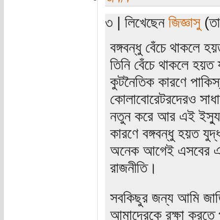
৩ | লিখেছেন
জিজ্ঞাসু
(তার
বঙ্গবন্ধু বেঁচে থাকল
তিনি বেঁচে থাকলে হয়ত 
কুটনৈতিক কারণে পাকিস্
কোলাবোরেটরদেরও সাধার
নতুন করে আর এই ইস্য
কারণে বঙ্গবন্ধু হয়ত য
অনেক আগেই এসবের একট
রাজনীতি।
সবকিছুর জন্য আমি জা
আমাদেরকে রক্ষা করতে 