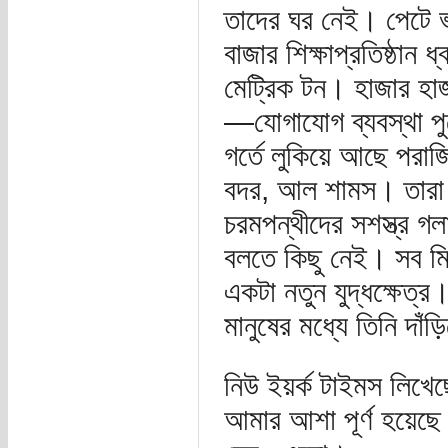
তাদের ঘর নেই। পেটে ভা
বাজার শিক্ষাপ্রতিষ্ঠান
মেট্রিক টন। হাজার হাজা
—যোগাযোগ ব্যবস্থা পুর
গর্তে লুকিয়ে আছে পরাজ
বদর, আল শামস। তারা আব
চরমপন্থীদের সশস্ত্র গ
বলতে কিছু নেই। সব মি
একটা নতুন যুদ্ধক্ষেত্র
মানুষের মধ্যে তিনি দাঁড
নিউ ইয়র্ক টাইমস লিখে
আমার আশা পূর্ণ হয়েছ