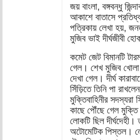
জয় বাংলা, বঙ্গবন্ধু জ
আকাশে বাতাসে প্রতিধ্বন
পত্রিকায় লেখা হয়, জ
মুজিব ভাই দীর্ঘজীবী
কমেট জেট বিমানটি টারম
গেল। শেখ মুজিব খোলা 
দেখা গেল। দীর্ঘ কারাবা
সিঁড়িতে তিনি পা রাখলে
মুক্তিবাহিনীর সদস্যরা
কাছে পৌঁছে গেল মুক্তি
লোকটি ছিল দীর্ঘদেহী। 
অটোমেটিক পিস্তল। লোক