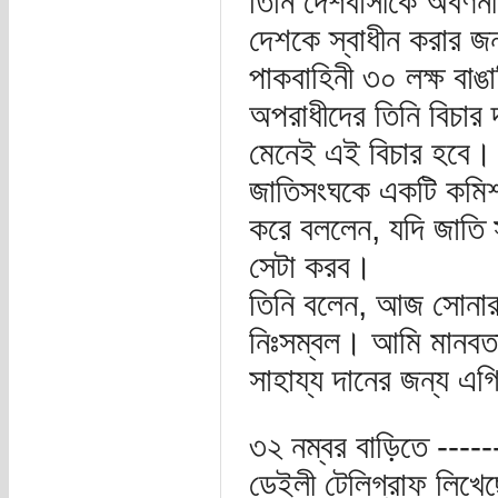
তিনি দেশবাসীকে অবর্ণনীয
দেশকে স্বাধীন করার জন
পাকবাহিনী ৩০ লক্ষ বাঙ
অপরাধীদের তিনি বিচার 
মেনেই এই বিচার হবে। 
জাতিসংঘকে একটি কমিশ
করে বললেন, যদি জাতি স
সেটা করব।
তিনি বলেন, আজ সোনার ব
নিঃসম্বল। আমি মানবতার
সাহায্য দানের জন্য এ
৩২ নম্বর বাড়িতে -----
ডেইলী টেলিগ্রাফ লিখে