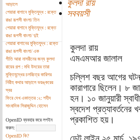
কুলদা রায়
আড়ালে
সববয়সী
পেয়ারা বাগানে মুক্তিযুদ্ধ : রক্তে
রাঙা রূপসী বাংলা/ তিন
পেয়ারা বাগানে মুক্তিযুদ্ধ : রক্তে
রাঙা রূপসী বাংলা/ দুই
পেয়ারা বাগানের মুক্তিযুদ্ধ : রক্তে
কুলদা রায়
রাঙা রূপসী বাংলা/ এক
এমএমআর জালাল
গীতি আরা নাসরীনের জন্য কুলদা
রায়ের গল্প : মথি উদয়ের তারা
মুক্তিযুদ্ধের চলচ্চিত্র কারিগর
চল্লিশ বছর আগের ঘটনা। 
নিরীহ কথার আড়ালে ভয়ঙ্করের
কারাগারে ছিলেন। ৮ জান
স্বর
হন। ১০ জানুয়ারী স্বাধ
ফিরে দেখ একাত্তর :২: শহীদ
সাংবাদিক সিরাজুদ্দিন হোসেন
স্বদেশ প্রত্যাবর্তনের খ
প্রকাশিত হয়।
OpenID ব্যবহার করে লগইন
করুন:
OpenID কি?
ডেট লাইন ২৫ মার্চ, ১৯