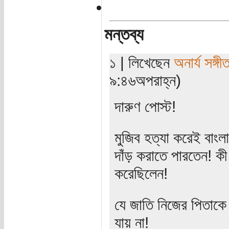
মন্তব্য
১ | লিখেছেন
অনার্য সঙ্গী
৯:৪৬অপরাহ্ন)
দারুণ পোস্ট!
মুজিব হত্যা করেই বাং
দাঁড় করাতে পারতেন! কী
করেছিলেন!
যে জাতি নিজের পিতাকে
যায় না!