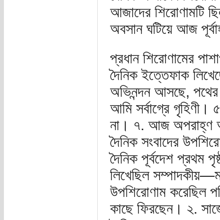
আজাদের শিরোণামটি ছি
অবসান ঘটিয়ে আজ পূর্ব
প্রধান শিরোণামের পাশ
দৈনিক ইত্তেফাক লিখেছ
অভিনন্দন আসছে, পথের দ
আমি সর্বাগ্রে গৃহিণী
না। ৭. আজ অপরাহ্ণ আ
দৈনিক সংবাদের উপশিরো
দৈনিক পূর্বদেশ প্রথম পৃ
লিখেছিল সম্পাদকীয়—
উপশিরোণাম করেছিল পত
কাছে ফিরছেন। ২. সাজ