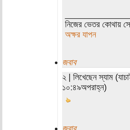
_____________
নিজের ভেতর কোথায় সে 
অক্ষর যাপন
জবাব
২ | লিখেছেন স্যাম (যা
১০:৪৯অপরাহ্ন)
জবাব