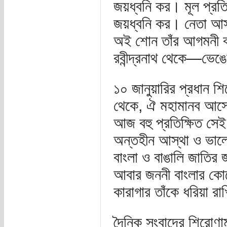
জয়ধ্বনি কর। মূল প্রত
জয়ধ্বনি কর। নেতা আস
অই শোন তাঁর আগমনী বা
রবীন্দ্রনাথ থেকে—ভেঙেছ
১০ জানুয়ারির প্রধান শি
থেকে, ঐ মহামানব আসে,
আজ বহু প্রতিক্ষিত সেই
অন্তহীন আস্থা ও ভালোবাস
বাংলা ও বাঙালি জাতির জন
আবার জননী বাংলার কো
কারাগার তাঁকে ধরিয়া র
দৈনিক সংবাদের শিরোণাম