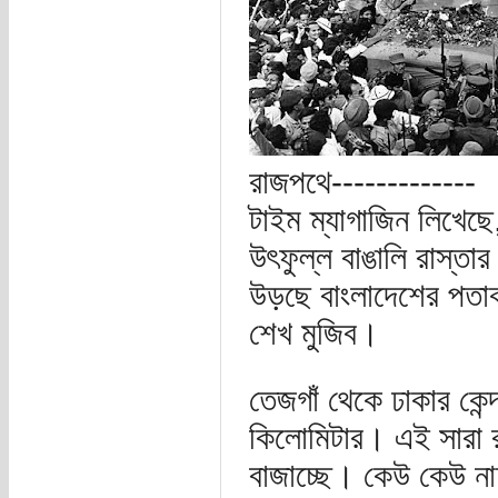
রাজপথে-------------
টাইম ম্যাগাজিন লিখেছে
উৎফুল্ল বাঙালি রাস্তার
উড়ছে বাংলাদেশের পতা
শেখ মুজিব।
তেজগাঁ থেকে ঢাকার কেন্দ
কিলোমিটার। এই সারা র
বাজাচ্ছে। কেউ কেউ ন