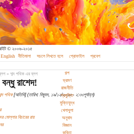
পিরাইট © ২০০৬-২০১৫
English
নীতিমালা
সচলে লিখতে হলে
প্রোফাইল
প্রবেশ
গল্প
ব্লগ
»
শব্দ পথিক এর ব্লগ
বন্ধু রাশেদ!
ভ্রমণ
রাজনীতি
ব্দ পথিক
[অতিথি] (তারিখ: বিষ্যুদ, ১৯/১২/২০১৩ - ২:৩৩পূর্বাহ্ন)
প্রযুক্তি
মুক্তিযুদ্ধ
র
খেলাধুলা
ের মোল্লার বিচারের রায়
অনুবাদ
্বর
বিজ্ঞান
কবিতা