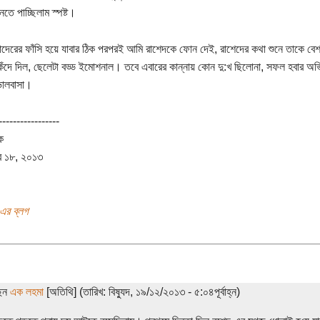
ুনতে পাচ্ছিলাম স্পষ্ট।
দেরের ফাঁসি হয়ে যাবার ঠিক পরপরই আমি রাশেদকে ফোন দেই, রাশেদের কথা শুনে তাকে বে
েঁদে দিল, ছেলেটা বড্ড ইমোশনাল। তবে এবারের কান্নায় কোন দু:খ ছিলোনা, সফল হবার অভিব
ালবাসা।
-----------------
ক
র ১৮, ২০১৩
 এর ব্লগ
ছেন
এক লহমা
[অতিথি] (তারিখ: বিষ্যুদ, ১৯/১২/২০১৩ - ৫:০৪পূর্বাহ্ন)