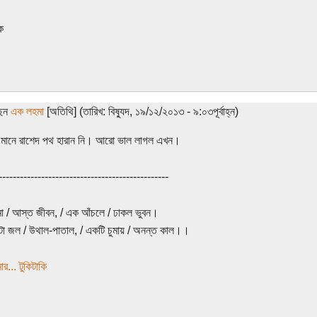
ক
ছেন
এক লহমা
[অতিথি] (তারিখ: বিষ্যুদ, ১৯/১২/২০১৩ - ৯:০৩পূর্বাহ্ন)
র মানে রাশেদ পথ হারান নি। আরো ভাল লাগল এখন।
------------------------------------------------
 / আস্ত জীবন, / এক আঁচলে / ঢাকল ভুবন।
া জল / উথাল-পাতাল, / একটি চুমায় / অনন্ত কাল।।
র... টুকিটাকি