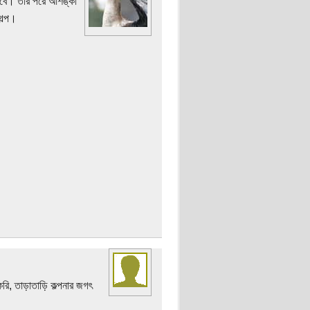
াবে। তার পরে আশঙ্কা
গল্প।
রি, তাড়াতাড়ি কল্পনার জগৎ