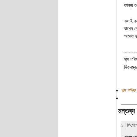
কান্না শ
কসাই কা
রাশেদ ক
অনেক ভ
--------
শব্দ পথি
ডিসেম্ব
শব্দ পথিক
মন্তব্য
১ | লিখে