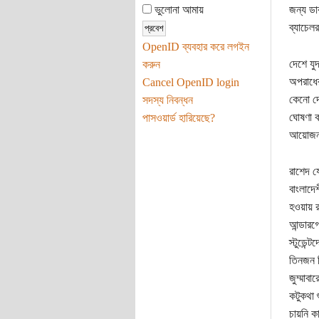
ভুলোনা আমায়
জন্য ডা
ব্যাচেল
OpenID ব্যবহার করে লগইন
দেশে যু
করুন
অপরাধের
Cancel OpenID login
কেনো দে
সদস্য নিবন্ধন
ঘোষণা ক
পাসওয়ার্ড হারিয়েছে?
আয়োজন 
রাশেদ য
বাংলাদে
হওয়ায় র
আন্ডারগ
স্টুডেন্
তিনজন প
জুম্মাব
কটুকথা 
চায়নি ক