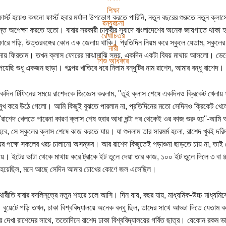
শিক্ষা
ফার্স্ট হয়েও কখনো ফার্স্ট হবার মর্যাদা উপভোগ করতে পারিনি, নতুন বছরের শুরুতে নতুন ক্ল
রম্যরচনা
যন্ত অপেক্ষা করতে হতো। বাবার সরকারী চাকুরীর সুবাদে বাংলাদেশের অনেক জায়গাতে থাকা 
রেখাচিত্র
োরে পড়ি, উত্তরবঙ্গের কোন এক জেলায় থাকি। প্রতিদিন নিয়ম করে স্কুলে যেতাম, স্কুলের
নারী
সায় ফিরতাম। তখন ক্লাস ফোরের মাঝামাঝি সময়, একদিন একটা বিষয় মাথায় আসলো। ভেব
শিশু অধিকার
েয়েছি শুধু একজন ছাড়া। গল্পের খাতিরে ধরে নিলাম বন্ধুটির নাম রাশেদ, আমার বন্ধু রাশেদ।
দিন টিফিনের সময়ে রাশেদকে জিজ্ঞেস করলাম, ''তুই ক্লাস শেষে একদিনও ক্রিকেট খেলায় 
ুখ করে উঠে গেলো। আমি কিছুই বুঝতে পারলাম না, প্রতিদিনের মতো সেদিনও ক্রিকেট খেল
'রাশেদ খেলতে পারেনা কারণ ক্লাস শেষ হবার আধা ঘন্টা পর থেকেই ওর কাজ শুরু হয়''-আম
বে, সে স্কুলের ক্লাস শেষে কাজ করতে যায়। যা শুনলাম তার সারমর্ম হলো, রাশেদ খুবই দরি
য়ের পক্ষে সকলের খরচ চালানো অসম্ভব। আর রাশেদ কিছুতেই পড়াশুনা ছাড়তে চায় না, তাই 
য়। ইটের ভাটা থেকে মাথায় করে ট্রাকে ইট তুলে দেয়া তার কাজ, ১০০ ইট তুলে দিলে ৩ বা 
ত হয়েছিল, মনে আছে সেদিন আমার চোখের কোণে জল এসেছিল।
রীতি বাবার বদলিসূত্রে নতুন শহরে চলে আসি। দিন যায়, বছর যায়, মাধ্যমিক-উচ্চ মাধ্যমিকের 
বুয়েটে পড়ি তখন, ঢাকা বিশ্ববিদ্যালয়ে অনেক বন্ধু ছিল, তাদের সাথে আড্ডা দিতে যেতাম
 দেখা রাশেদের সাথে, ততোদিনে রাশেদ ঢাকা বিশ্ববিদ্যালয়ের গর্বিত ছাত্র। যেকোন রকম 