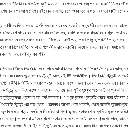
কলে সে টিউশনি রেখে পর্যন্ত ছুটে আসতো। রাশেদের মতো বন্ধু পাওয়াকে আমি নিজের জী
র শেষ করার পর আমি দেশের বাইরে চলে আসি, রাশেদও ঢাবিতে সাফল্যের সাথে মাস্টার্স শ
দ্ধাপরাধীদের বিচার চলছে, এমনি সময় জামায়াতের সহকারী সেক্রেটারী জেনারেল কাদের মোল্লা
 অভিযোগে দায়ের করা মামলার রায় ঘোষিত হয়, কসাই কাদেরকে যাবজ্জীবন কারাদন্ড দেয়া হয়
য়া হলোনা এর প্রতিবাদে সারাদেশে বিক্ষোভে ফেটে পড়ে তরুণ প্রজন্ম, প্রতিষ্ঠিত হয় প্রজন্ম 
রে সারা বিশ্বে ছড়িয়ে থাকা দেশপ্রেমিক ছাত্র-ছাত্রীরা আয়োজন করে প্রতিবাদ সমাবেশের, ব
করা হয় আলোকচিত্র প্রদর্শনীর।
ে ইউনিভার্সিটিতে পিএইচডি করে, তাতে আরো তিনজন বাংলাদেশী পিএইচডি স্টুডেন্ট আছে য
শী বেশ কয়েকজন আন্ডারগ্রেড স্টুডেন্ট আছে ওই ইউনিভার্সিটিতে। পিএইচডি স্টুডেন্ট তিনজন
াশেদের ইউনিভার্সিটিতে শাহবাগ প্রজন্ম চত্ত্বরের সাথে একাত্মতা ঘোষণা করে কোন প্রোগ্রা
্রেড স্টুডেন্টদের নিয়ে রাশেদই আয়োজন করে ফেললো মুক্তিযুদ্ধের আলোকচিত্র প্রদর্শনীর। আ
টদের মুক্তিযুদ্ধের প্রেক্ষাপট সম্পর্কে জানানো। এ প্রোগ্রামের প্রস্তুতি নেয়ার সময় দুই দ
িএইচডি স্টুডেন্ট এর কাছ থেকে। তারপরও রাশেদ থেমে থাকেনি, থেমে থাকেনি আন্ডারগ্রেড স
ারে জুম্মার নামাজ পড়তে মসজিদে গিয়েছিল রাশেদ। জুম্মার নামাজ শেষে স্থানীয় মুসলমান কমিউ
শুনানো হয়। তারপর বাড়ি ফিরে রাশেদ ফোন দেয় আমাকে, আমি বললাম পুলিশের কাছে অভিযো
ারণ এতে বাংলাদেশী পিএইচডি স্টুডেন্টদের ক্ষতি হবে যাদের একজন কিনা রাশেদের সরাসরি শিক