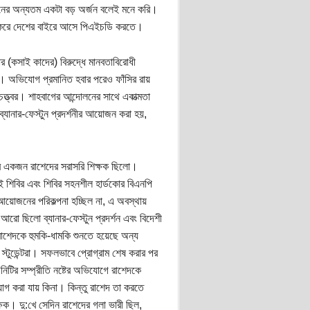
বনের অন্যতম একটা বড় অর্জন বলেই মনে করি।
েষ করে দেশের বাইরে আসে পিএইচডি করতে।
র (কসাই কাদের) বিরুদ্ধে মানবতাবিরোধী
। অভিযোগ প্রমানিত হবার পরেও ফাঁসির রায়
চত্ত্বর। শাহবাগের আন্দোলনের সাথে একাত্মতা
্যানার-ফেস্টুন প্রদর্শনীর আয়োজন করা হয়,
ার একজন রাশেদের সরাসরি শিক্ষক ছিলো।
ই শিবির এবং শিবির সহনশীল হার্ডকোর বিএনপি
ম আয়োজনের পরিকল্পনা হচ্ছিল না, এ অবস্থায়
রো ছিলো ব্যানার-ফেস্টুন প্রদর্শন এবং বিদেশী
ফা রাশেদকে হুমকি-ধামকি শুনতে হয়েছে অন্য
্টুডেন্টরা। সফলভাবে প্রোগ্রাম শেষ করার পর
নিটির সম্প্রীতি নষ্টের অভিযোগে রাশেদকে
গ করা যায় কিনা। কিন্তু রাশেদ তা করতে
্ষক। দু:খে সেদিন রাশেদের গলা ভারী ছিল,