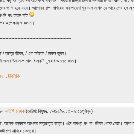
পড়তে পড়তে প্রায় দম আটকে বসেছিলাম। প্রথমে চিন্তা ছিল রশেদ-এর মগজ ধোলাই হ‌য়ে য
দের ক্ষতি হয়ে যাবে। আপ্নেরা গল্প লিখিয়েরা সব পারেন! খুব ভাল লাগল যে ভাবে শেষ হল এ 
পনি পথ হারান নাই
্পের অপেক্ষায় থাকলাম।
------------------------------------------------
 / আস্ত জীবন, / এক আঁচলে / ঢাকল ভুবন।
া জল / উথাল-পাতাল, / একটি চুমায় / অনন্ত কাল।।
র... টুকিটাকি
ছেন
অতিথি লেখক
(তারিখ: বিষ্যুদ, ১৯/১২/২০১৩ - ৬:৫১পূর্বাহ্ন)
, অনেক ধন্যবাদ আপনার মন্তব্যের জন্য। এটা অবশ্য গল্প না, জীবন থেকে নেয়া। আশা ক
টা গল্প নামিয়ে ফেলবো।