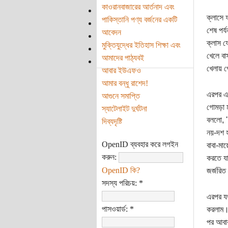
কাওরানবাজারের আর্তনাদ এবং
ক্লাসে 
পাকিস্তানি পণ্য বর্জনের একটি
শেষ পর্
আবেদন
ক্লাস ফ
মুক্তিযুদ্ধের ইতিহাস শিক্ষা এবং
খেলে বা
আমাদের পাঠ্যবই
খেলায় প
আবার ইউএফও
আমার বন্ধু রাশেদ!
এরপর এক
আগুনে সমাপ্তি
গোমড়া ম
স্যাটেলাইট দুর্ঘটনা
বললো, '
দিব্যদৃষ্টি
নয়-দশ হ
OpenID ব্যবহার করে লগইন
বাবা-মা
করুন:
করতে যা
OpenID কি?
জর্জরি
সদস্য পরিচয়:
*
এরপর যথা
পাসওয়ার্ড:
*
করলাম। 
পর আবার