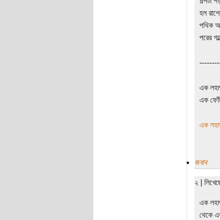
গল্পটা 
হল রাশে
পথিক আ
পরের গল
--------
এক লহমা
এক ফোঁট
এক লহমা
জবাব
২ | লিখে
এক লহমা
থেকে এক