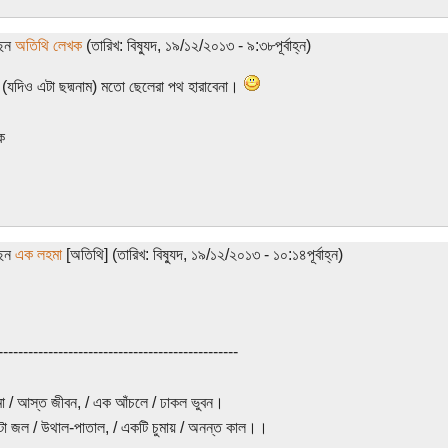
ছেন
অতিথি লেখক
(তারিখ: বিষ্যুদ, ১৯/১২/২০১৩ - ৯:৩৮পূর্বাহ্ন)
 (যদিও এটা ছদ্মনাম) মতো ছেলেরা পথ হারাবেনা।
ক
ছেন
এক লহমা
[অতিথি] (তারিখ: বিষ্যুদ, ১৯/১২/২০১৩ - ১০:১৪পূর্বাহ্ন)
------------------------------------------------
 / আস্ত জীবন, / এক আঁচলে / ঢাকল ভুবন।
া জল / উথাল-পাতাল, / একটি চুমায় / অনন্ত কাল।।