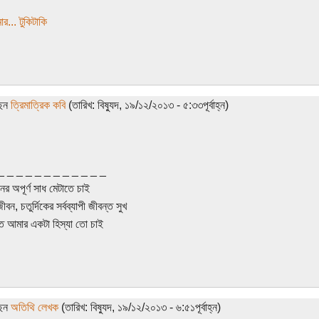
র... টুকিটাকি
ছেন
ত্রিমাত্রিক কবি
(তারিখ: বিষ্যুদ, ১৯/১২/২০১৩ - ৫:৩৩পূর্বাহ্ন)
_ _ _ _ _ _ _ _ _ _ _ _
র অপূর্ণ সাধ মেটাতে চাই
ন, চতুর্দিকের সর্বব্যাপী জীবন্ত সুখ
ে আমার একটা হিস্যা তো চাই
ছেন
অতিথি লেখক
(তারিখ: বিষ্যুদ, ১৯/১২/২০১৩ - ৬:৫১পূর্বাহ্ন)