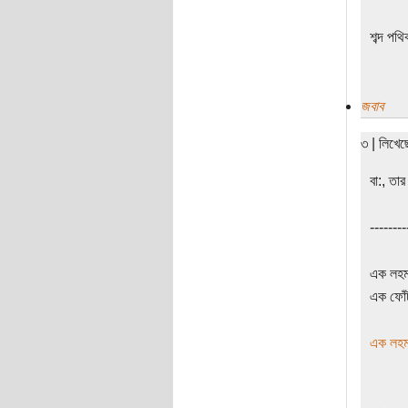
শব্দ পথি
জবাব
৩ | লিখে
বা:, তা
--------
এক লহমা
এক ফোঁট
এক লহমা