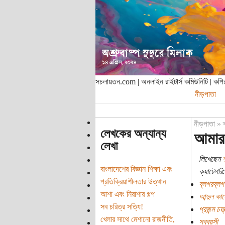
সচলায়তন.com | অনলাইন রাইটার্স কমিউনিটি | ক
নীড়পাতা
নীড়পাতা
»
লেখকের অন্যান্য
আমার 
লেখা
লিখেছেন
শ
বাংলাদেশের বিজ্ঞান শিক্ষা এবং
ক্যাটেগরি:
প্রতিক্রিয়াশীলতার উত্থান
ব্লগরব্লগ
আশা এবং নিরাশার গল্প
আব্দুল কাদ
সব চরিত্র সত্যি!
প্রজন্ম চত্ত
খেলার সাথে মেশানো রাজনীতি,
সববয়সী