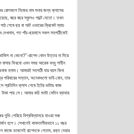
াসের রোলকলে নিজের নাম শুনার জন্য ক্লাসের
হয়েছে, বছর বছর স্কুলও পাল্টে যেতো। তখন
 পাঠ শেষে ছয় বা আট ওভারের ক্রিকেট ম্যাচ
ে দেখলাম, গত পাঁচ-ছয়মাসে সকল সহপাঠীকেই
থাকিস না কেনো?''-রাশেদ কোন উত্তর না দিয়ে
ে বাসায় ফিরবো এমন সময় আরেক বন্ধু শাহীন
ি অবাক হলাম। আমারই সহপাঠী যার বয়স কিনা
দ্র পরিবারের সন্তান, অনেকগুলো ভাই-বোন, তার
সে প্রতিদিন ক্লাস শেষে ইটের ভাটায় কাজ
৪ টাকা পায় সে। আমার কচি মনটা সেদিন ব্যাথায়
গন্ডি পেরিয়ে বিশ্ববিদ্যালয়ে যাওয়া শুরু
 কার্জন হলে। সেখানেই কাকতালীয়ভাবে ১১ বছর
ভাল কাজে ডাকলেই রাশেদকে পেতাম, রক্ত দেয়ার