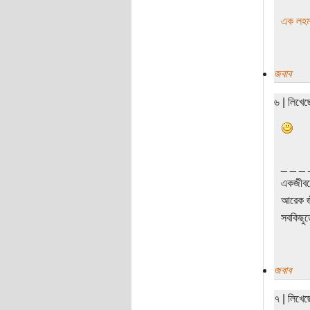
এক লহমা
জবাব
৬ | লিখে
_ _ _ 
একজীবনে
আরেক জীব
সবকিছুত
জবাব
৭ | লিখে