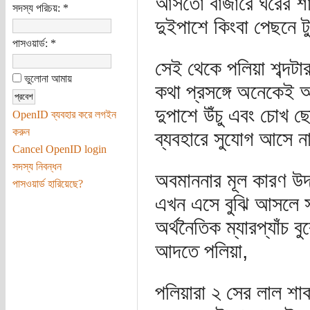
আসতো বাজারে ঘরের শাক
সদস্য পরিচয়:
*
দুইপাশে কিংবা পেছনে 
পাসওয়ার্ড:
*
সেই থেকে পলিয়া শব্দট
ভুলোনা আমায়
কথা প্রসঙ্গে অনেকেই
দুপাশে উঁচু এবং চোখ ছ
OpenID ব্যবহার করে লগইন
করুন
ব্যবহারে সুযোগ আসে 
Cancel OpenID login
সদস্য নিবন্ধন
অবমাননার মূল কারণ উদ্
পাসওয়ার্ড হারিয়েছে?
এখন এসে বুঝি আসলে সর
অর্থনৈতিক ম্যারপ্যাঁচ 
আদতে পলিয়া,
পলিয়ারা ২ সের লাল শাক