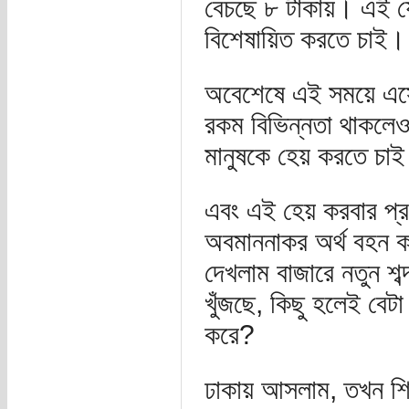
বেচছে ৮ টাকায়। এই যে
বিশেষায়িত করতে চাই।
অবেশেষে এই সময়ে এসে
রকম বিভিন্নতা থাকল
মানুষকে হেয় করতে চা
এবং এই হেয় করবার প্র
অবমাননাকর অর্থ বহন ক
দেখলাম বাজারে নতুন 
খুঁজছে, কিছু হলেই বে
করে?
ঢাকায় আসলাম, তখন শিখল