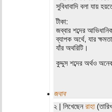
সুবিধাবাদি বলা যায় হয়
টীকা:
জব্বার শব্দের আভিধানি
ব্যাপক অর্থে, যার ক্ষম
যাঁর অথরিটি।
কুদ্দুস শব্দের অর্থও অন
জবাব
২ | লিখেছেন
রাহা
(তারিখ