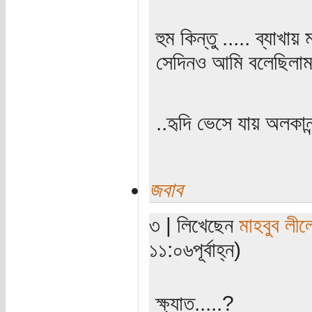
হুম কিন্তু ..... ব্যাখ
সেদিনও আমি বলেছিলা
..হৃদি ভেসে যায় অলকান
জবাব
৩ | লিখেছেন
মাহবুব লীল
১১:০৬পূর্বাহ্ন)
ক্ষ্যাত.....?