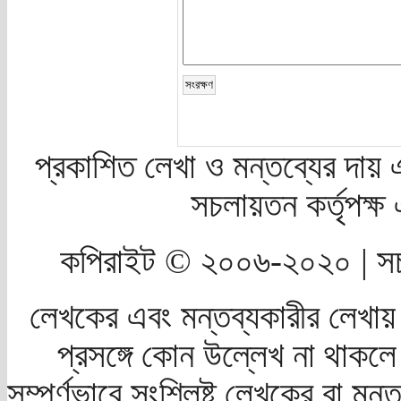
প্রকাশিত লেখা ও মন্তব্যের দায় 
সচলায়তন কর্তৃপক্
কপিরাইট © ২০০৬-২০২০ | সচ
লেখকের এবং মন্তব্যকারীর লেখায়
প্রসঙ্গে কোন উল্লেখ না থাকলে স
সম্পূর্ণভাবে সংশ্লিষ্ট লেখকের বা মন