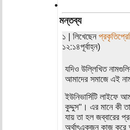
মন্তব্য
১ | লিখেছেন
প্রকৃতিপ্র
১২:১৪পূর্বাহ্ন)
যদিও উল্লিখিত নামগুলির
আমাদের সমাজে এই নামগু
ইউনিভার্সিটি লাইফে আম
কুদ্দুস"। এর মানে কী 
যায় তা হল জব্বারের প্র
অর্থাৎএকজন কাজ করে 