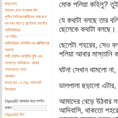
মোক পলিয়া কহিলু? তু
মাতৃস্নেহ
সময়ের চেয়ে অগ্রসর র্যাব
সুশীল নৈতিকতাবাদীদের সমাবেশে
যে কথাটা বলছে তার বলি
দম বন্ধ লাগে [ মুর্শেদের পোস্টের
ছেলেকে কথাটা বলছে।
প্রতিক্রিয়া]
২য় পর্যায়-
ছেলেটা শহরের, সেও বল
প্রতিক্রিয়া অভিজিৎএর মার্ক্সিজমের
প্রবন্ধ
পলিয়া আবার মাস্তানি 
শাহী মসলিন কাশ্মীরি লুঙ্গি এবং
অন্যান্য অভিজ্ঞতা- আমার
ঘটনা সেখান থামলো না,
সপ্তাহান্ত যাপন
আবঝাব
পথের গল্প ০৫ (খ)- পাসপোর্ট
ডালপালা ছড়ালো এটার,
বিড়ম্বনা
আমাদের বেড়ে উঠবার সম
OpenID ব্যবহার করে লগইন
করুন:
আদিবাসি, থাকতো শহরে
OpenID কি?