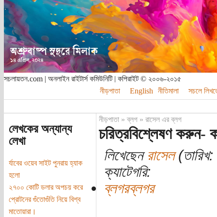
সচলায়তন.com | অনলাইন রাইটার্স কমিউনিটি | কপিরাইট © ২০০৬-২০১৫
নীড়পাতা
English
নীতিমালা
সচলে লিখত
নীড়পাতা
»
ব্লগ
»
রাসেল এর ব্লগ
লেখকের অন্যান্য
চরিত্রবিশ্লেষণ করুন- 
লেখা
লিখেছেন
রাসেল
(তারিখ:
র্যাবের ওয়েব সাইট পুনরায় হ্যাক
ক্যাটেগরি:
হলো
ব্লগরব্লগর
২৭০০ কোটি ডলার অপচয় করে
প্রোটনের গুঁতোগুঁতি নিয়ে বিশ্ব
মাতোয়ারা।