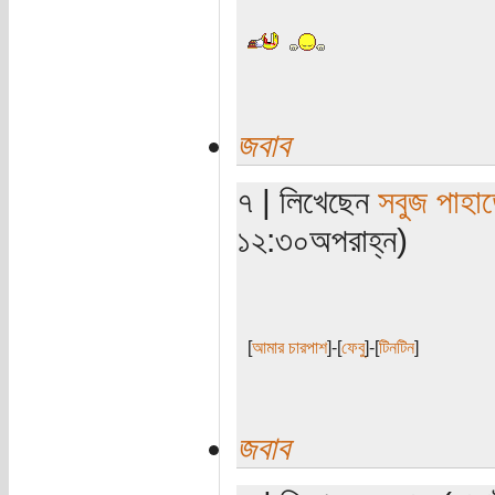
জবাব
৭ | লিখেছেন
সবুজ পাহাড
১২:৩০অপরাহ্ন)
[
আমার চারপাশ
]-[
ফেবু
]-[
টিনটিন
]
জবাব