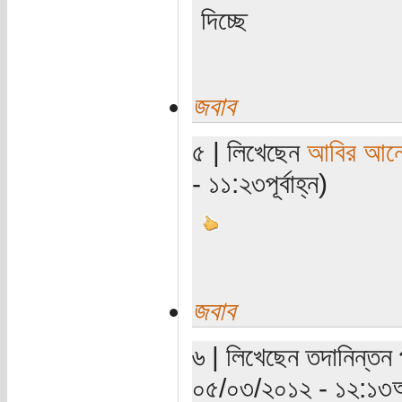
দিচ্ছে
জবাব
৫ | লিখেছেন
আবির আনো
- ১১:২৩পূর্বাহ্ন)
জবাব
৬ | লিখেছেন তদানিন্তন 
০৫/০৩/২০১২ - ১২:১৩অ