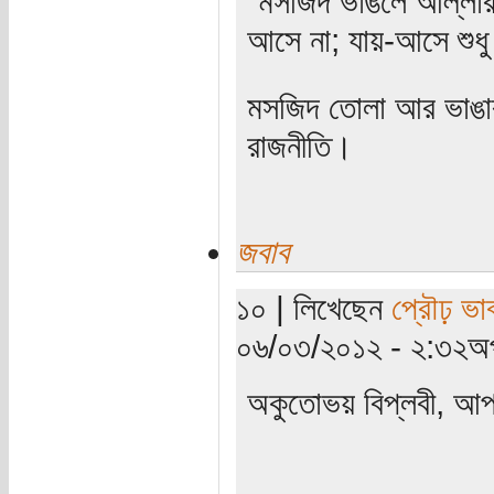
“মসজিদ ভাঙলে আল্লার ক
আসে না; যায়-আসে শুধু
মসজিদ তোলা আর ভাঙার 
রাজনীতি।
জবাব
১০ | লিখেছেন
প্রৌঢ় ভা
০৬/০৩/২০১২ - ২:৩২অপ
অকুতোভয় বিপ্লবী, আপ