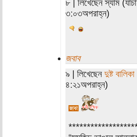
৮ | লিখেছেন স্যাম (যা
৩:০৩অপরাহ্ন)
জবাব
৯ | লিখেছেন
দুষ্ট বালিকা
৪:২১অপরাহ্ন)
******************