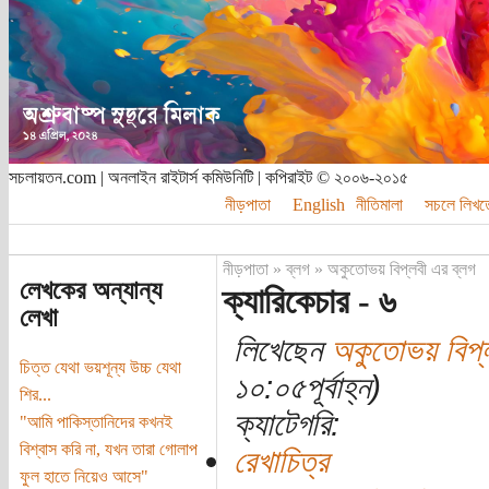
সচলায়তন.com | অনলাইন রাইটার্স কমিউনিটি | কপিরাইট © ২০০৬-২০১৫
নীড়পাতা
English
নীতিমালা
সচলে লিখত
নীড়পাতা
»
ব্লগ
»
অকুতোভয় বিপ্লবী এর ব্লগ
লেখকের অন্যান্য
ক্যারিকেচার - ৬
লেখা
লিখেছেন
অকুতোভয় বিপ্
চিত্ত যেথা ভয়শূন্য উচ্চ যেথা
১০:০৫পূর্বাহ্ন)
শির...
ক্যাটেগরি:
"আমি পাকিস্তানিদের কখনই
বিশ্বাস করি না, যখন তারা গোলাপ
রেখাচিত্র
ফুল হাতে নিয়েও আসে"