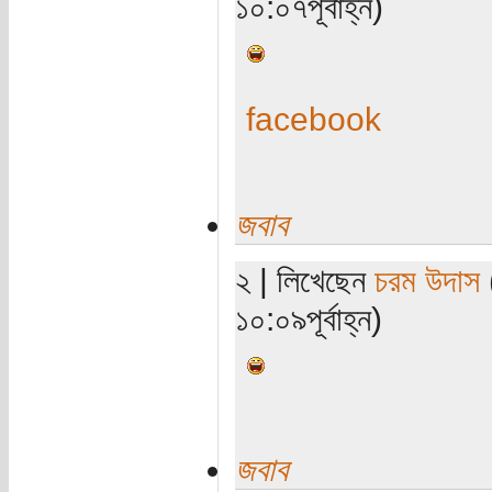
১০:০৭পূর্বাহ্ন)
facebook
জবাব
২ | লিখেছেন
চরম উদাস
১০:০৯পূর্বাহ্ন)
জবাব