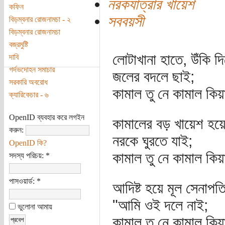
নরকযাত্রার খায়েশ
কফিন
সববয়সী
বিড়ম্বনার রোজনামচা - ২
বিড়ম্বনার রোজনামচা
বজ্রমুষ্টি
লোটাখানা হাতে, উঁকি দি
দাবি
গর্দভদোহন সমাচার
জলের বদলে ছাই;
সরকারি অবরোধ
কামাল তু নে কামাল কিয়া
ক্যারিকেচার - ৬
OpenID ব্যবহার করে লগইন
কামালের বড় খায়েশ হয়
করুন:
নরকে ঘুরতে যাই;
OpenID কি?
কামাল তু নে কামাল কিয়া
সদস্য পরিচয়:
*
পাসওয়ার্ড:
*
আদিষ্ট হয়ে মূল সেনাপত
"আমি ওই দলে নাই;
ভুলোনা আমায়
কামাল তু নে কামাল কিয়