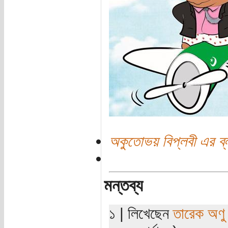
অকুতোভয় বিপ্লবী এর ব্
মন্তব্য
১ | লিখেছেন
তারেক অণু