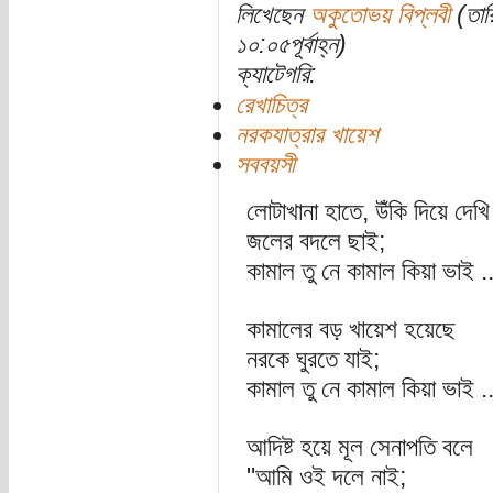
লিখেছেন
অকুতোভয় বিপ্লবী
(তার
১০:০৫পূর্বাহ্ন)
ক্যাটেগরি:
রেখাচিত্র
নরকযাত্রার খায়েশ
সববয়সী
লোটাখানা হাতে, উঁকি দিয়ে দেখি
জলের বদলে ছাই;
কামাল তু নে কামাল কিয়া ভাই ..
কামালের বড় খায়েশ হয়েছে
নরকে ঘুরতে যাই;
কামাল তু নে কামাল কিয়া ভাই ..
আদিষ্ট হয়ে মূল সেনাপতি বলে
"আমি ওই দলে নাই;