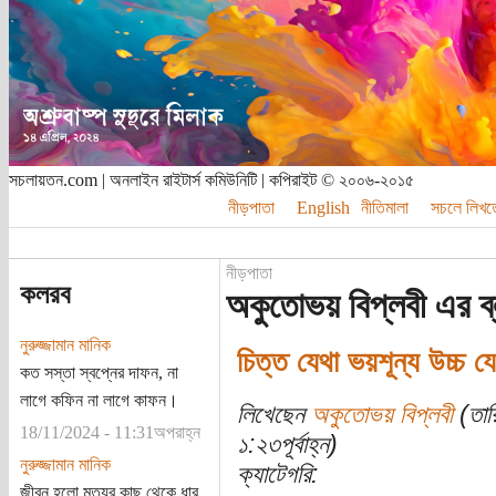
সচলায়তন.com | অনলাইন রাইটার্স কমিউনিটি | কপিরাইট © ২০০৬-২০১৫
নীড়পাতা
English
নীতিমালা
সচলে লিখত
নীড়পাতা
কলরব
অকুতোভয় বিপ্লবী এর ব
নুরুজ্জামান মানিক
চিত্ত যেথা ভয়শূন্য উচ্চ য
কত সস্তা স্বপ্নের দাফন, না
লাগে কফিন না লাগে কাফন।
লিখেছেন
অকুতোভয় বিপ্লবী
(তার
18/11/2024 - 11:31অপরাহ্ন
১:২৩পূর্বাহ্ন)
নুরুজ্জামান মানিক
ক্যাটেগরি:
জীবন হলো মৃত্যুর কাছ থেকে ধার