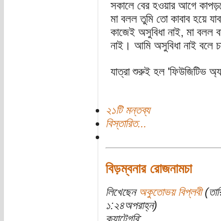
সকালে বের হওয়ার আগে কাপড়চ
মা বলল তুমি তো কাবাব হয়ে য
কাজেই অসুবিধা নাই, মা বলল ব
নাই। আমি অসুবিধা নাই বলে চা
যাত্রা শুরুই হল 'ফিউজিটিভ অ্
২১টি মন্তব্য
বিস্তারিত...
বিড়ম্বনার রোজনামচা
লিখেছেন
অকুতোভয় বিপ্লবী
(তার
১:২৪অপরাহ্ন)
ক্যাটেগরি: