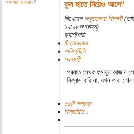
পাসওয়ার্ড হারিয়েছে?
ফুল হাতে নিয়েও আসে"
লিখেছেন
অকুতোভয় বিপ্লবী
(তার
১২:২৮অপরাহ্ন)
ক্যাটেগরি:
চিন্তাভাবনা
পাকিপ্রীতি
সববয়সী
প্রয়াত লেখক হুমায়ুন আজাদ 
বিশ্বাস করি না, যখন তারা গো
৫৫টি মন্তব্য
বিস্তারিত...