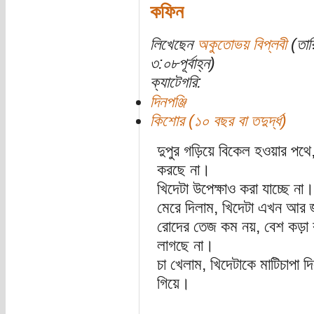
কফিন
লিখেছেন
অকুতোভয় বিপ্লবী
(তার
৩:০৮পূর্বাহ্ন)
ক্যাটেগরি:
দিনপঞ্জি
কিশোর (১০ বছর বা তদুর্দ্ধ)
দুপুর গড়িয়ে বিকেল হওয়ার পথ
করছে না।
খিদেটা উপেক্ষাও করা যাচ্ছে না
মেরে দিলাম, খিদেটা এখন আর জ
রোদের তেজ কম নয়, বেশ কড়া
লাগছে না।
চা খেলাম, খিদেটাকে মাটিচাপা
গিয়ে।