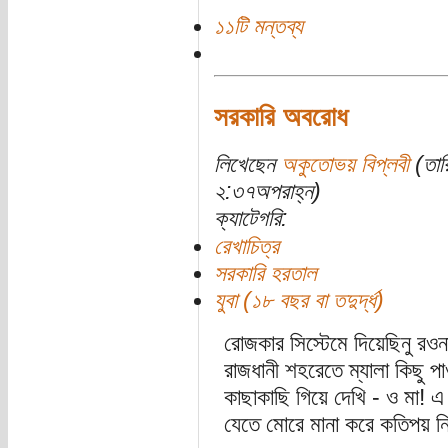
১১টি মন্তব্য
সরকারি অবরোধ
লিখেছেন
অকুতোভয় বিপ্লবী
(তার
২:৩৭অপরাহ্ন)
ক্যাটেগরি:
রেখাচিত্র
সরকারি হরতাল
যুবা (১৮ বছর বা তদুর্দ্ধ)
রোজকার সিস্টেমে দিয়েছিনু রওন
রাজধানী শহরেতে ম্যালা কিছু প
কাছাকাছি গিয়ে দেখি - ও মা! 
যেতে মোরে মানা করে কতিপয় নির