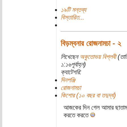
১৯টি মন্তব্য
বিস্তারিত...
বিড়ম্বনার রোজনামচা - ২
লিখেছেন
অকুতোভয় বিপ্লবী
(তার
১:১৬পূর্বাহ্ন)
ক্যাটেগরি:
দিনপঞ্জি
রোজনামচা
কিশোর (১০ বছর বা তদুর্দ্ধ)
আজকের দিন গেল আমার ছাতামাথ
করতে করতে