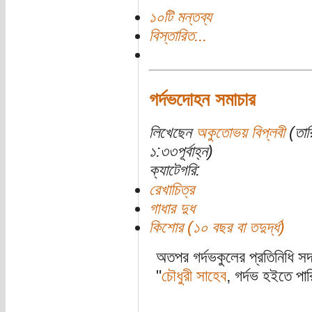
১০টি মন্তব্য
বিস্তারিত...
গর্দভদোহন সমাচার
লিখেছেন
অকুতোভয় বিপ্লবী
(তার
১:৩৩পূর্বাহ্ন)
ক্যাটেগরি:
রেখাচিত্র
গাধার দুধ
কিশোর (১০ বছর বা তদুর্দ্ধ)
অতপর গর্দভকুলের প্রতিনিধি স
"
চৌধুরী সাহেব
, গর্দভ হইতে পার