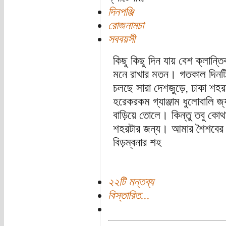
দিনপঞ্জি
রোজনামচা
সববয়সী
কিছু কিছু দিন যায় বেশ ক্লান্ত
মনে রাখার মতন। গতকাল দিনট
চলছে সারা দেশজুড়ে, ঢাকা শ
হরেকরকম গ্যাঞ্জাম ধুলোবালি জ
বাড়িয়ে তোলে। কিন্তু তবু কোথ
শহরটার জন্য। আমার শৈশবের 
বিড়ম্বনার শহ
২২টি মন্তব্য
বিস্তারিত...