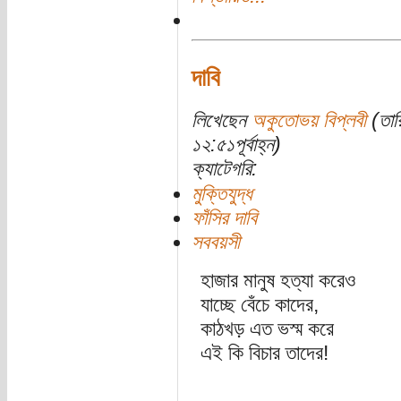
দাবি
লিখেছেন
অকুতোভয় বিপ্লবী
(তার
১২:৫১পূর্বাহ্ন)
ক্যাটেগরি:
মুক্তিযুদ্ধ
ফাঁসির দাবি
সববয়সী
হাজার মানুষ হত্যা করেও
যাচ্ছে বেঁচে কাদের,
কাঠখড় এত ভস্ম করে
এই কি বিচার তাদের!