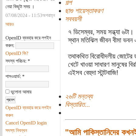
গল্প
নেয়া কিছুটা সময় ।
ছাগু শায়েস্তাকরণ
07/08/2024 - 11:53অপরাহ্ন
সববয়সী
আরও
৭ ডিসেম্বর, সময় সন্ধ্যা ৬টা।
OpenID ব্যবহার করে লগইন
স্থান মতিঝিল জীবন বীমা ভবন
করুন:
OpenID কি?
তথাকথিত বিরোধীদলীয় জোটের 
সদস্য পরিচয়:
*
খেটে খাওয়া সাধারণ মানুষের ব
এইসব বেহুদা স্টান্টবাজি!
পাসওয়ার্ড:
*
ভুলোনা আমায়
২৬টি মন্তব্য
বিস্তারিত...
OpenID ব্যবহার করে লগইন
করুন
Cancel OpenID login
সদস্য নিবন্ধন
"আমি পাকিস্তানিদের কখনই