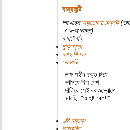
বজ্রমুষ্টি
লিখেছেন
অকুতোভয় বিপ্লবী
(তার
৬:৩৮অপরাহ্ন)
ক্যাটেগরি:
মুক্তিযুদ্ধ
বরাহ শিকার
সববয়সী
লক্ষ শহীদ রক্ত দিয়ে
ভাসিয়ে দিল দেশ,
দাঁড়িয়ে সেই রক্তস্রোতে
ভাবছি, "আহা! বেশ!!"
৬টি মন্তব্য
বিস্তারিত...