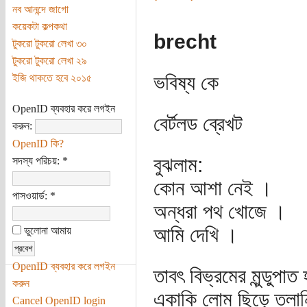
নব আনন্দে জাগো
কয়েকটা কল্পকথা
brecht
টুকরো টুকরো লেখা ৩০
টুকরো টুকরো লেখা ২৯
ভবিষ্য কে
ইজি থাকতে হবে ২০১৫
OpenID ব্যবহার করে লগইন
বের্টলড ব্রেখট
করুন:
OpenID কি?
বুঝলাম:
সদস্য পরিচয়:
*
কোন আশা নেই ।
পাসওয়ার্ড:
*
অন্ধরা পথ খোজে ।
আমি দেখি ।
ভুলোনা আমায়
OpenID ব্যবহার করে লগইন
তাবৎ বিভ্রমের মুন্ডুপাত
করুন
একাকি লোম ছিড়ে তলান
Cancel OpenID login