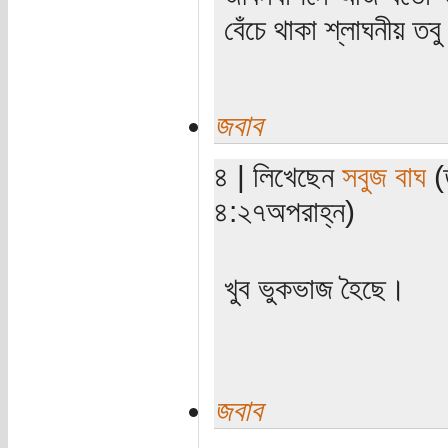
বেঁচে থাকা শ্লাঘনীয় ত
জবাব
৪ | লিখেছেন
সবুজ বাঘ
(
৪:২৭অপরাহ্ন)
খুব ভুকভাজ হৈছে।
জবাব