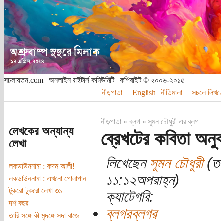
সচলায়তন.com | অনলাইন রাইটার্স কমিউনিটি | কপিরাইট © ২০০৬-২০১৫
নীড়পাতা
English
নীতিমালা
সচলে লিখত
নীড়পাতা
»
ব্লগ
»
সুমন চৌধুরী এর ব্লগ
লেখকের অন্যান্য
ব্রেখটের কবিতা অন
লেখা
লিখেছেন
সুমন চৌধুরী
(তা
লকডাউননামা : কদম আলী!
১১:১২অপরাহ্ন)
লকডাউননামা : এখনো পোলাপান
টুকরো টুকরো লেখা ৩১
ক্যাটেগরি:
দশ বছর
ব্লগরব্লগর
তারি সঙ্গে কী মৃদঙ্গে সদা বাজে