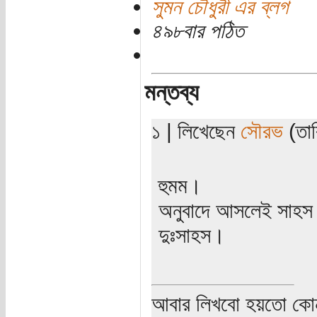
সুমন চৌধুরী এর ব্লগ
৪৯৮বার পঠিত
মন্তব্য
১ | লিখেছেন
সৌরভ
(তার
হুমম।
অনুবাদে আসলেই সাহস
দুঃসাহস।
আবার লিখবো হয়তো কো