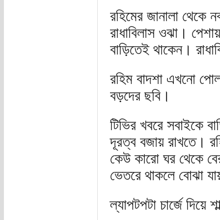
রহিমের জানালা থেকে নব
রাধাবিলাস ওঝা। পেশায় 
বাড়িতেই থাকেন। রাধাব
রহিম বাদশা এখনো পোলাপ
বড়দের ছবি।
টিভির খবরে সবাইকে ব
দূরত্ব বজায় রাখতে। র
কেউ কারো ঘর থেকে বে
ভেতরে থাকলে বোঝা য
ল্যাপটপটা চার্জে দিয়ে শ