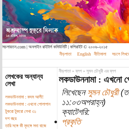
সচলায়তন.com | অনলাইন রাইটার্স কমিউনিটি | কপিরাইট © ২০০৬-২০১৫
নীড়পাতা
English
নীতিমালা
সচলে লিখত
নীড়পাতা
»
ব্লগ
»
সুমন চৌধুরী এর ব্লগ
লেখকের অন্যান্য
লকডাউননামা : এখনো প
লেখা
লিখেছেন
সুমন চৌধুরী
(তা
লকডাউননামা : কদম আলী!
১১:০৩অপরাহ্ন)
লকডাউননামা : এখনো পোলাপান
ক্যাটেগরি:
টুকরো টুকরো লেখা ৩১
দশ বছর
প্রকৃতি
তারি সঙ্গে কী মৃদঙ্গে সদা বাজে