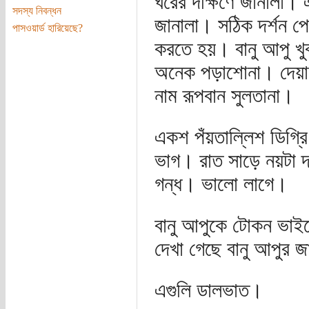
ঘরের দক্ষিণে জানালা। এ
সদস্য নিবন্ধন
জানালা। সঠিক দর্শন পেত
পাসওয়ার্ড হারিয়েছে?
করতে হয়। বানু আপু খুব
অনেক পড়াশোনা। দেয়াল
নাম রূপবান সুলতানা।
একশ পঁয়তাল্লিশ ডিগ্র
ভাগ। রাত সাড়ে নয়টা 
গন্ধ। ভালো লাগে।
বানু আপুকে টোকন ভাই
দেখা গেছে বানু আপুর জ
এগুলি ডালভাত।