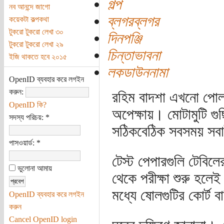
গল্প
নব আনন্দে জাগো
ব্লগরব্লগর
কয়েকটা কল্পকথা
টুকরো টুকরো লেখা ৩০
দিনপঞ্জি
টুকরো টুকরো লেখা ২৯
চিন্তাভাবনা
ইজি থাকতে হবে ২০১৫
লকডাউননামা
OpenID ব্যবহার করে লগইন
করুন:
রহিম বাদশা এখনো পোলা
OpenID কি?
অপেক্ষায়। মোটামুটি গ
সদস্য পরিচয়:
*
সঠিকবেঠিক সবসময় সব
পাসওয়ার্ড:
*
টেস্ট পেপারগুলি টেবি
ভুলোনা আমায়
থেকে পরীক্ষা শুরু হলে
মধ্যে ষোলগুটির কোর্ট ব
OpenID ব্যবহার করে লগইন
করুন
Cancel OpenID login