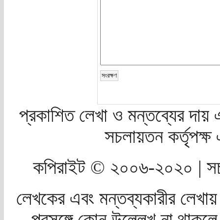
প্রকাশিত লেখা ও মন্তব্যের দায় 
সচলায়তন কর্তৃপক্
কপিরাইট © ২০০৬-২০২০ | সচ
লেখকের এবং মন্তব্যকারীর লেখায়
প্রসঙ্গে কোন উল্লেখ না থাকলে স