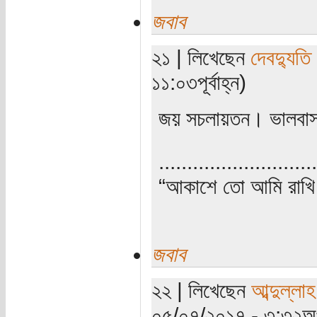
জবাব
২১ | লিখেছেন
দেবদ্যুতি
১১:০৩পূর্বাহ্ন)
জয় সচলায়তন। ভালবা
............................
“আকাশে তো আমি রাখি 
জবাব
২২ | লিখেছেন
আব্দুল্লা
০৫/০৭/২০১৭ - ৩:৩২অপ