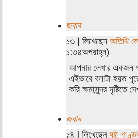
জবাব
১৩ | লিখেছেন
অতিথি ল
১:৩৪অপরাহ্ন)
আপনার লেখার একজন পা
এইভাবে বলাটা হয়ত পুর
করি ক্ষমাসুন্দর দৃষ্টিতে 
জবাব
১৪ | লিখেছেন
ষষ্ঠ পাণ্ড