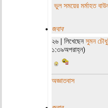
ভুল সময়ের মর্মাহত বাউ
জবাব
২৬ | লিখেছেন
সুমন চৌধু
১:৩৯অপরাহ্ন)
অজ্ঞাতবাস
জবাব