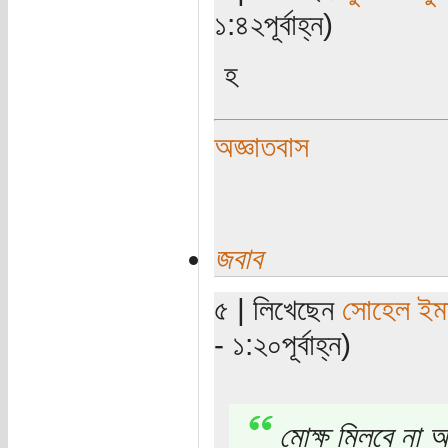
১:৪২পূর্বাহ্ন)
হ
অজ্ঞাতবাস
জবাব
৫ | লিখেছেন
সোহেল ইম
- ১:২০পূর্বাহ্ন)
মোক্ষ মিলবে না 