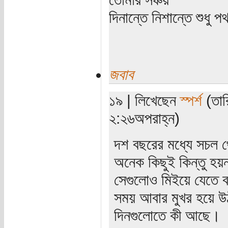
দিনান্তে নিশান্তে শুধু 
জবাব
১৯ | লিখেছেন
স্পর্শ
(তার
২:২৬অপরাহ্ন)
দশ বছরের মধ্যে সচল থ
অনেক কিছুই কিন্তু হয়
সেগুলোও মিইয়ে যেতে 
সময় আবার মুখর হয়ে উঠ
দিনগুলোতে কী আছে।