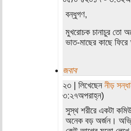
বন্ধুগণ,
মুখরোচক চানাচুর তো অ
ভাত-মাছের কাছে ফিরে
জবাব
২৩ | লিখেছেন
নীড় সন্ধা
৩:২৭অপরাহ্ন)
সুস্থ শরীরে একটা কমি
অনেক বড় অর্জন। অভি
কেউ আগের মতো লেখে ন