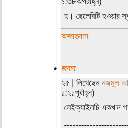
১:৩৮অপরাহ্ন)
হ। ছেলেবিটি হওয়ার স্বপ্
অজ্ঞাতবাস
জবাব
২৫ | লিখেছেন
নজমুল আ
১:২১পূর্বাহ্ন)
লেইক্যাইলচি একখান 
----------------------