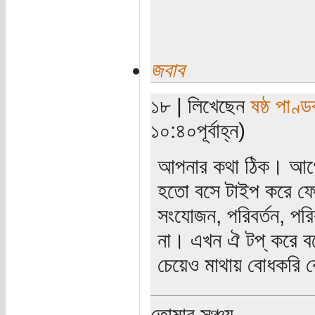
জবাব
১৮ | লিখেছেন
ষষ্ঠ পাণ্ড
১০:৪০পূর্বাহ্ন)
আপনার কথা ঠিক। আগে
হতো বসে টাইপ করে ফ
সংযোজন, পরিবর্তন, পরিব
না। এখন ঐ টপ্‌ করে ব
চেয়েও মাথায় বোধকরি 
তোমার সঞ্চয়