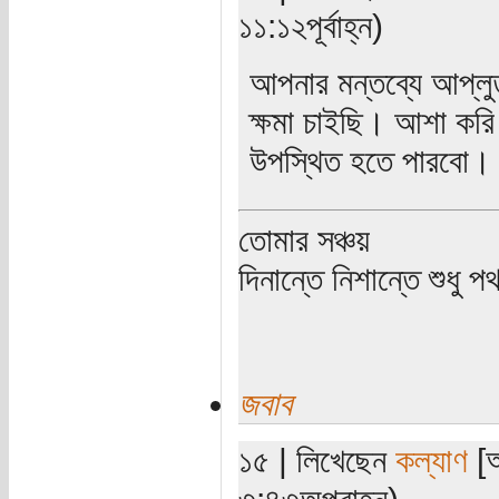
১১:১২পূর্বাহ্ন)
আপনার মন্তব্যে আপ্লু
ক্ষমা চাইছি। আশা করি
উপস্থিত হতে পারবো।
তোমার সঞ্চয়
দিনান্তে নিশান্তে শুধু 
জবাব
১৫ | লিখেছেন
কল্যাণ
[অ
৩:৪৩অপরাহ্ন)