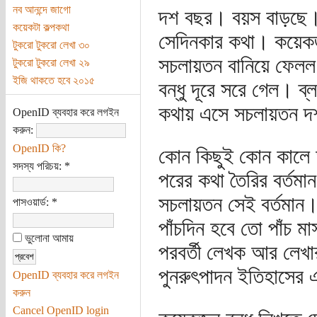
নব আনন্দে জাগো
দশ বছর। বয়স বাড়ছে। 
কয়েকটা কল্পকথা
সেদিনকার কথা। কয়েকজন 
টুকরো টুকরো লেখা ৩০
সচলায়তন বানিয়ে ফেলল
টুকরো টুকরো লেখা ২৯
ইজি থাকতে হবে ২০১৫
বন্ধু দূরে সরে গেল।
কথায় এসে সচলায়তন দ
OpenID ব্যবহার করে লগইন
করুন:
OpenID কি?
কোন কিছুই কোন কালে আ
সদস্য পরিচয়:
*
পরের কথা তৈরির বর্তমা
সচলায়তন সেই বর্তমান
পাসওয়ার্ড:
*
পাঁচদিন হবে তো পাঁচ 
ভুলোনা আমায়
পরবর্তী লেখক আর লেখ
পুনরুৎপাদন ইতিহাসের 
OpenID ব্যবহার করে লগইন
করুন
Cancel OpenID login