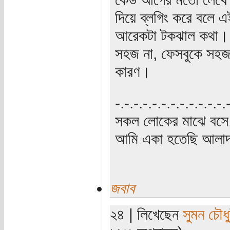
দিয়ে ব্লগিং করে বলে 
আরেকটা টকঝাল কথা। ব
সহজ না, ফেসবুকে সহজ
কারণ।
‍‌-.-.-.-.-.-.-.-.-.-.-.-
সকল লোকের মাঝে বসে,
আমি একা হতেছি আলাদা
জবাব
২৪ | লিখেছেন
সুমন চৌধু