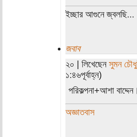
ইচ্ছার আগুনে জ্বলছি...
জবাব
২০ | লিখেছেন
সুমন চৌধু
১:৪৬পূর্বাহ্ন)
পরিকল্পনা+আশা বাদ্দে
অজ্ঞাতবাস