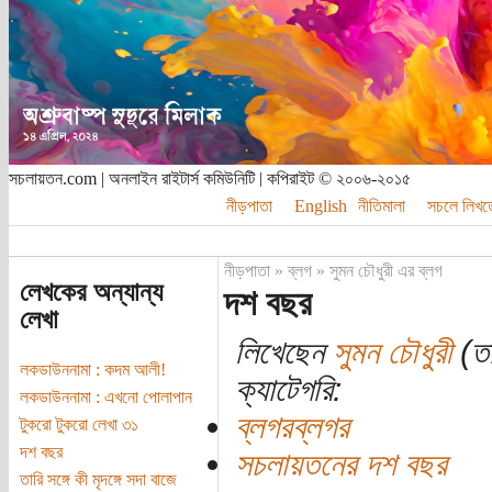
সচলায়তন.com | অনলাইন রাইটার্স কমিউনিটি | কপিরাইট © ২০০৬-২০১৫
নীড়পাতা
English
নীতিমালা
সচলে লিখত
নীড়পাতা
»
ব্লগ
»
সুমন চৌধুরী এর ব্লগ
লেখকের অন্যান্য
দশ বছর
লেখা
লিখেছেন
সুমন চৌধুরী
(তা
লকডাউননামা : কদম আলী!
ক্যাটেগরি:
লকডাউননামা : এখনো পোলাপান
ব্লগরব্লগর
টুকরো টুকরো লেখা ৩১
দশ বছর
সচলায়তনের দশ বছর
তারি সঙ্গে কী মৃদঙ্গে সদা বাজে