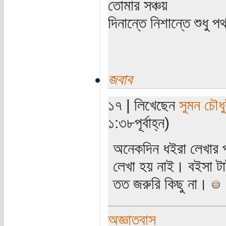
তোমার সঞ্চয়
দিনান্তে নিশান্তে শুধু 
জবাব
১৭ | লিখেছেন
সুমন চৌধু
১:৩৮পূর্বাহ্ন)
অনেকদিন ধইরা লেখার 
লেখা হয় নাই। বইসা টা
তত জরুরি কিছু না।
অজ্ঞাতবাস