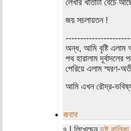
লেখার খাতাটা বেঁচে আছে
জয় সচলায়তন !
----------------------
অন্ধ, আমি বৃষ্টি এলা
পথ হারালাম দূর্বাদলের প
পেরিয়ে এলাম স্মরণ-অত
আমি এখন রৌদ্র-ভবিষ্
জবাব
৭ | লিখেছেন
দুষ্ট বালিকা