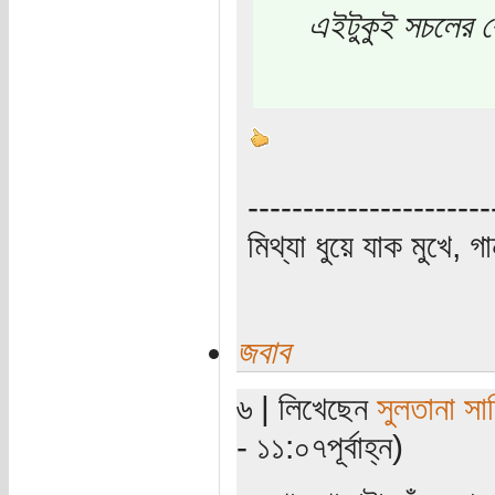
এইটুকুই সচলের বো
----------------------
মিথ্যা ধুয়ে যাক মুখে, গ
জবাব
৬ | লিখেছেন
সুলতানা সা
- ১১:০৭পূর্বাহ্ন)