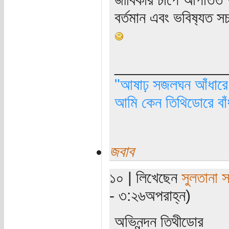
বর্তমান এবং ভবিষ‌্যত
_____________
"আষাঢ় সজলঘন আঁধারে, 
আমি কেন তিথিডোরে বাঁ
জবাব
১০ | লিখেছেন
সুলতানা স
- ৩:২৬অপরাহ্ন)
অভিনন্দন তিথীডোর