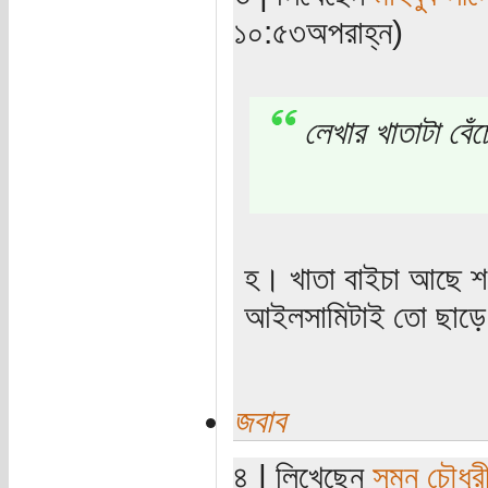
১০:৫৩অপরাহ্ন)
লেখার খাতাটা বেঁ
হ। খাতা বাইচা আছে শত
আইলসামিটাই তো ছাড়ে
জবাব
৪ | লিখেছেন
সুমন চৌধুর