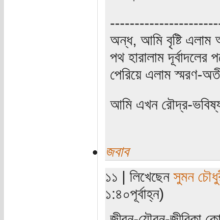
----------------------
অন্ধ, আমি বৃষ্টি এলা
পথ হারালাম দূর্বাদলের প
পেরিয়ে এলাম স্মরণ-অত
আমি এখন রৌদ্র-ভবিষ্
জবাব
১১ | লিখেছেন
সুমন চৌধু
১:৪০পূর্বাহ্ন)
জীবন-যৌবন-জীবিকা কো