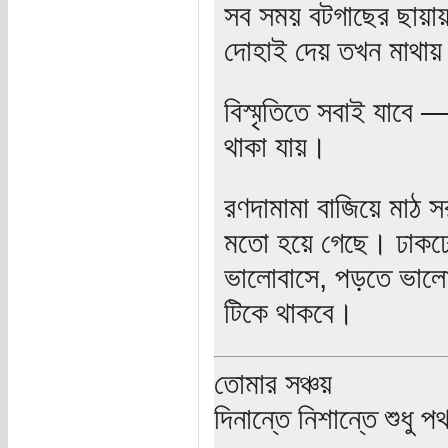
সব সময় বটগাছের ছায়া
দোহাই দেয় তখন মাথায়
বিস্মৃতিতে সবাই যাবে
থাকা যায়।
রণদামামা বাজিয়ে মাঠ 
মতো হয়ে গেছে। ঢাকঢো
ভালোবাসে, পড়তে ভালো
টিকে থাকবে।
তোমার সঞ্চয়
দিনান্তে নিশান্তে শুধু 