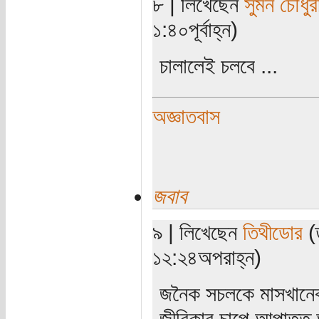
৮ | লিখেছেন
সুমন চৌধুর
১:৪০পূর্বাহ্ন)
চালালেই চলবে ...
অজ্ঞাতবাস
জবাব
৯ | লিখেছেন
তিথীডোর
(
১২:২৪অপরাহ্ন)
জনৈক সচলকে মাসখানে
জীবিকার চাপে আপাতত