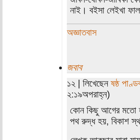
নাই। বইসা লেইখা ফাল
অজ্ঞাতবাস
জবাব
১২ | লিখেছেন
ষষ্ঠ পাণ্ড
২:১৯অপরাহ্ন)
কোন কিছু আগের মতো 
পথ রুদ্ধ হয়, বিকাশ স্
লেখক আকছার মারা যায়।