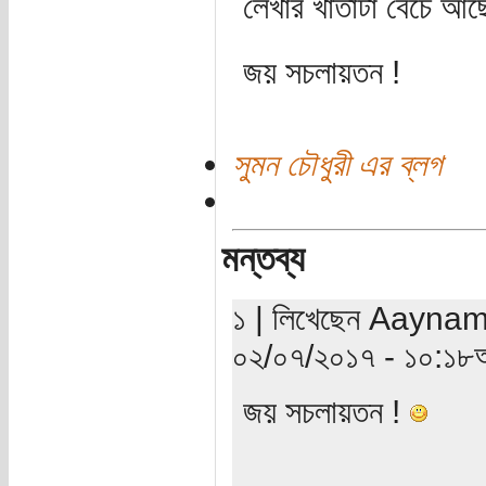
লেখার খাতাটা বেঁচে আছে
জয় সচলায়তন !
সুমন চৌধুরী এর ব্লগ
মন্তব্য
১ | লিখেছেন Aaynamot
০২/০৭/২০১৭ - ১০:১৮অ
জয় সচলায়তন !