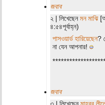
জবাব
২ | লিখেছেন
মন মাঝি
[অ
৪:৫৪পূর্বাহ্ন)
পাসওয়ার্ড হারিয়েছেন
? 
না যেন আপনার!
******************
জবাব
৩ | লিখেছেন
মাহবুব লীল