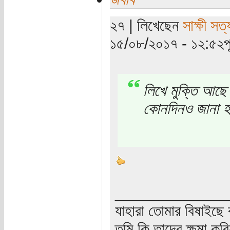
২৭ | লিখেছেন
সাক্ষী সত্য
১৫/০৮/২০১৭ - ১২:৫২পূর্
লিখে মুক্তি আছে
কোনদিনও জানা হব
_____________
যাহারা তোমার বিষাইছে 
তুমি কি তাদের ক্ষমা কর