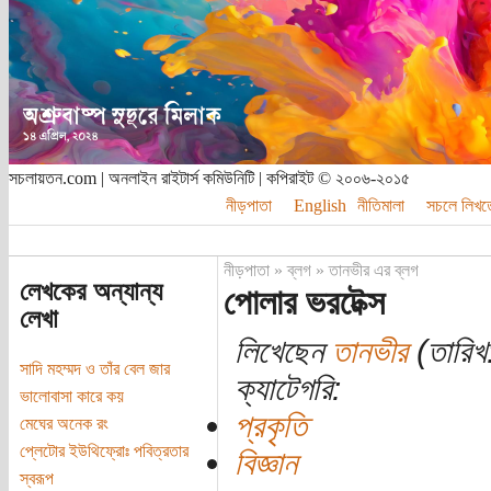
সচলায়তন.com | অনলাইন রাইটার্স কমিউনিটি | কপিরাইট © ২০০৬-২০১৫
নীড়পাতা
English
নীতিমালা
সচলে লিখত
নীড়পাতা
»
ব্লগ
»
তানভীর এর ব্লগ
লেখকের অন্যান্য
পোলার ভরটেক্স
লেখা
লিখেছেন
তানভীর
(তারিখ
সাদি মহম্মদ ও তাঁর বেল জার
ক্যাটেগরি:
ভালোবাসা কারে কয়
প্রকৃতি
মেঘের অনেক রং
প্লেটোর ইউথিফ্রোঃ পবিত্রতার
বিজ্ঞান
স্বরূপ