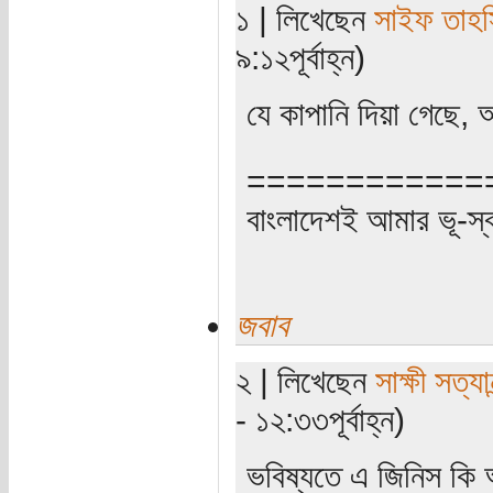
১ | লিখেছেন
সাইফ তাহস
৯:১২পূর্বাহ্ন)
যে কাপানি দিয়া গেছে
============
বাংলাদেশই আমার ভূ-স্বর্গ
জবাব
২ | লিখেছেন
সাক্ষী সত্যান
- ১২:৩৩পূর্বাহ্ন)
ভবিষ্যতে এ জিনিস কি 