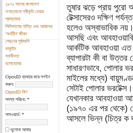
১৯৭১ সালের বাংলাদেশ
তুষার ঝড়ে প্রায় পুরো
গণহত্যাকে স্বীকৃতি দেয়ার
টেক্সাসেরও দক্ষিণ পর্য
প্রস্তাবনা
হলেও অস্বাভাবিক নয়।
সিসিফাসের শাস্তি এবং আমাদের
'অর্থহীন' জীবন
আসছি এবং আবহাওয়াবিদ
পেছনের পৃষ্ঠাগুলি
আর্কটিক আবহাওয়া এত 
ডাকুইন
ব্যাপারটা কী বা উত্ত
স্বাধীনতা
হলোডোমর
সাধারণভাবে, পোলার ভরটে
মাইলের মধ্যে) বায়ুম
OpenID ব্যবহার করে লগইন
করুন:
সেটাই পোলার ভরটেক্স। 
OpenID কি?
যেখানকার আবহাওয়া আম
সদস্য পরিচয়:
*
(১৯৭০ এর পর থেকে) পো
পাসওয়ার্ড:
*
আসলে ভিন্ন (চিত্র ক দ্
ভুলোনা আমায়