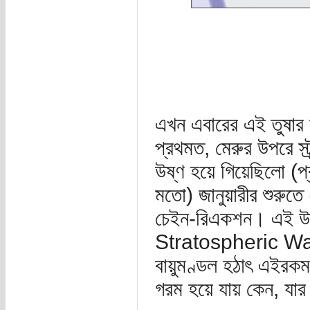
এখন এবারের এই তুষার ঝ
প্রথমত, মেরুর উপরে স্ট
উষ্ণ হয়ে গিয়েছিলো (প
মতো) জানুয়ারীর শুরুতে
চেইন-রিএকশন। এই উষ
Stratospheric Wa
বায়ুমণ্ডল হঠাৎ এইরক
গরম হয়ে যায় কেন, যা