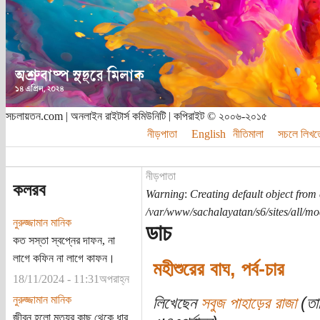
সচলায়তন.com | অনলাইন রাইটার্স কমিউনিটি | কপিরাইট © ২০০৬-২০১৫
নীড়পাতা
English
নীতিমালা
সচলে লিখত
নীড়পাতা
কলরব
Warning
:
Creating default object from
/var/www/sachalayatan/s6/sites/all/m
নুরুজ্জামান মানিক
ডাচ
কত সস্তা স্বপ্নের দাফন, না
লাগে কফিন না লাগে কাফন।
মহীশুরের বাঘ, পর্ব-চার
18/11/2024 - 11:31অপরাহ্ন
নুরুজ্জামান মানিক
লিখেছেন
সবুজ পাহাড়ের রাজা
(তা
জীবন হলো মৃত্যুর কাছ থেকে ধার