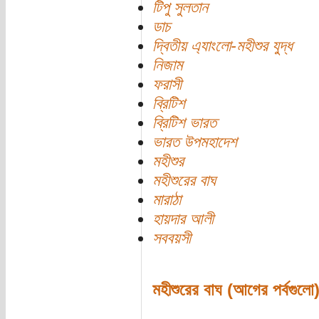
টিপু সুলতান
ডাচ
দ্বিতীয় এ্যাংলো-মহীশুর যুদ্ধ
নিজাম
ফরাসী
ব্রিটিশ
ব্রিটিশ ভারত
ভারত উপমহাদেশ
মহীশুর
মহীশুরের বাঘ
মারাঠা
হায়দার আলী
সববয়সী
মহীশুরের বাঘ (আগের পর্বগুলো