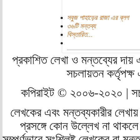
সবুজ পাহাড়ের রাজা এর ব্লগ
৩৬টি মন্তব্য
বিস্তারিত...
প্রকাশিত লেখা ও মন্তব্যের দায় 
সচলায়তন কর্তৃপক্
কপিরাইট © ২০০৬-২০২০ | সচ
লেখকের এবং মন্তব্যকারীর লেখায়
প্রসঙ্গে কোন উল্লেখ না থাকলে স
সম্পূর্ণভাবে সংশ্লিষ্ট লেখকের বা মন