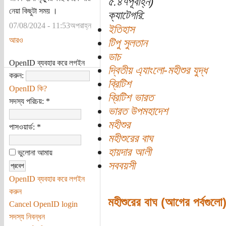
৫:৪৭পূর্বাহ্ন)
নেয়া কিছুটা সময় ।
ক্যাটেগরি:
07/08/2024 - 11:53অপরাহ্ন
ইতিহাস
আরও
টিপু সুলতান
ডাচ
OpenID ব্যবহার করে লগইন
দ্বিতীয় এ্যাংলো-মহীশুর যুদ্ধ
করুন:
ব্রিটিশ
OpenID কি?
ব্রিটিশ ভারত
সদস্য পরিচয়:
*
ভারত উপমহাদেশ
মহীশুর
পাসওয়ার্ড:
*
মহীশুরের বাঘ
হায়দার আলী
ভুলোনা আমায়
সববয়সী
OpenID ব্যবহার করে লগইন
করুন
মহীশুরের বাঘ (আগের পর্বগুলো
Cancel OpenID login
সদস্য নিবন্ধন