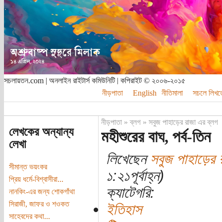
সচলায়তন.com | অনলাইন রাইটার্স কমিউনিটি | কপিরাইট © ২০০৬-২০১৫
নীড়পাতা
English
নীতিমালা
সচলে লিখত
নীড়পাতা
»
ব্লগ
»
সবুজ পাহাড়ের রাজা এর ব্লগ
লেখকের অন্যান্য
মহীশুরের বাঘ, পর্ব-তিন
লেখা
লিখেছেন
সবুজ পাহাড়ের 
সীমান্ত ভয়ংকর
১:২১পূর্বাহ্ন)
প্রিয় ধর্মে-বিশ্বাসীরা...
ক্যাটেগরি:
নানকিং-এর জন্য শোকগাঁথা
সিরাজী, জাফর ও শওকত
ইতিহাস
সাহেবদের কথা...