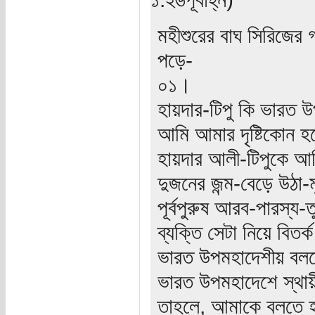
মহীশুরের বাঘ সিরিজের গ
পড়ে-
০১।
হায়দার-টিপু কি ভারত 
আমি আমার দৃষ্টিকোন হ
হায়দার আলী-টিপুকে আম
দুজনের জন্ম-বেড়ে উঠা
পূর্বপুরুষ আরব-পারস্য-
ব্যক্তি সেটা নিয়ে বিত
ভারত উপমহাদেশীয় বলতে
ভারত উপমহাদেশে স্থায়
তাহলে, আমাকে বলতে হব