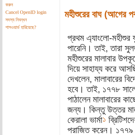
করুন
মহীশুরের বাঘ (আগের পর্
Cancel OpenID login
সদস্য নিবন্ধন
পাসওয়ার্ড হারিয়েছে?
প্রথম এ্যাংলো-মহীশুর 
পারেনি। তাই, তারা সুল
মহীশুরের মালাবার উপকূল
দিয়ে সাহায্য করে আস
দেখলেন, মালাবারের বিদ
হবে। তাই, ১৭৭৮ সালে হ
পাঠালেন মালাবারের কাছে
জন্য। কিন্তু উত্তর মাল
১
কেরালা ভার্মা
ব্রিটিশদে
পরাজিত করেন। ১৭৭৯ সা