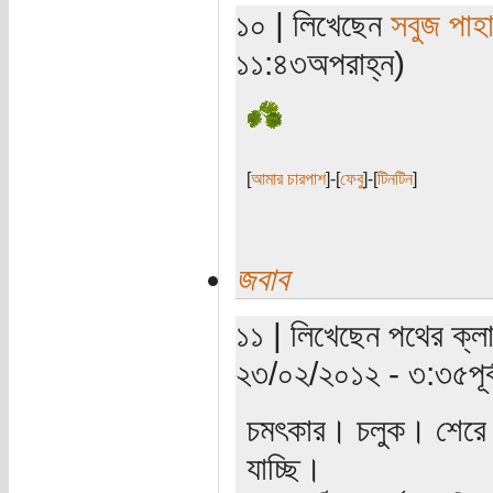
১০ | লিখেছেন
সবুজ পাহা
১১:৪৩অপরাহ্ন)
[
আমার চারপাশ
]-[
ফেবু
]-[
টিনটিন
]
জবাব
১১ | লিখেছেন পথের ক্লান
২৩/০২/২০১২ - ৩:৩৫পূর্ব
চমৎকার। চলুক। শেরে ম
যাচ্ছি।