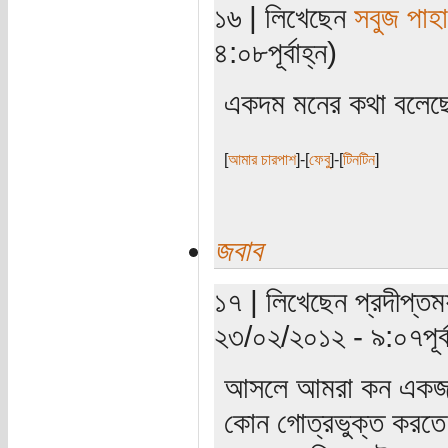
১৬ | লিখেছেন
সবুজ পাহা
৪:০৮পূর্বাহ্ন)
একদম মনের কথা বলেছ
[
আমার চারপাশ
]-[
ফেবু
]-[
টিনটিন
]
জবাব
১৭ | লিখেছেন প্রদীপ্তময
২৩/০২/২০১২ - ৯:০৭পূর্ব
আসলে আমরা কন একজন ম
কোন গোত্রভুক্ত করত