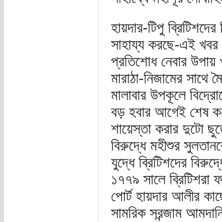
হায়দার-টিপু ব্রিটিশদে
সাহায্য করছে-এই খবর ব
প্রতিশোধ নেবার উপায় 
মারাঠা-নিজামের সাথে মৈ
মালাবার উপকূলে বিদ্রোহ
বড় হবার আগেই শেষ করে
শায়েস্তা করার দুটো ছু
বিরুদ্ধে মহীশুর সুলতা
যুদ্ধে ব্রিটিশদের বিরু
১৭৭৯ সালে ব্রিটিশরা ফর
পোর্ট হায়দার আলীর কাছ
সামরিক সরন্জাম আমদান