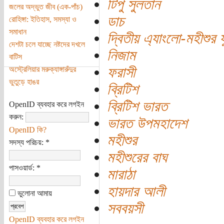
টিপু সুলতান
জলের অদ্ভুত জীব (এক-পাঁচ)
ডাচ
রোহিঙ্গা: ইতিহাস, সমস্যা ও
সমাধান
দ্বিতীয় এ্যাংলো-মহীশুর য
দেশটা চলে যাচ্ছে নষ্টদের দখলে
নিজাম
বাটিস
ফরাসী
অস্ট্রেলিয়ার মরুক্যাঙ্গারুঁদুর
ভুতুড়ে হাঙর
ব্রিটিশ
ব্রিটিশ ভারত
OpenID ব্যবহার করে লগইন
করুন:
ভারত উপমহাদেশ
OpenID কি?
মহীশুর
সদস্য পরিচয়:
*
মহীশুরের বাঘ
পাসওয়ার্ড:
*
মারাঠা
হায়দার আলী
ভুলোনা আমায়
সববয়সী
OpenID ব্যবহার করে লগইন