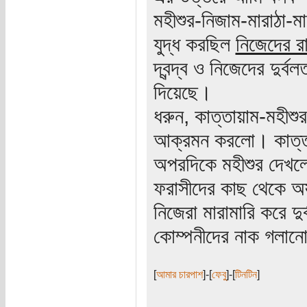
মহীশুর-নিজাম-মারাঠা-ম
যুদ্ধ করছিল
নিজেদের রা
দ্বন্দ্ব ও নিজেদের দুর
দিয়েছে।
ধরুন, কাত্তায়াম-মহীশুর
আক্রমন করলো। কাত্তায়
অপরদিকে মহীশুর দেখলো 
ফরাসীদের কাছ থেকে অস
নিজেরা মারামারি করে দু
কোম্পনীদের নাক গলানো
[
আমার চারপাশ
]-[
ফেবু
]-[
টিনটিন
]