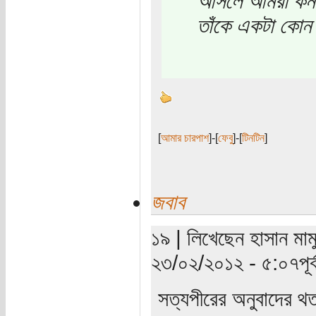
আসলে আমরা কন এ
তাঁকে একটা কোন
[
আমার চারপাশ
]-[
ফেবু
]-[
টিনটিন
]
জবাব
১৯ | লিখেছেন হাসান মামু
২৩/০২/২০১২ - ৫:০৭পূর্ব
সত্যপীরের অনুবাদের 