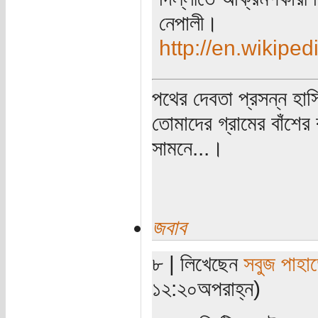
নেপালী।
http://en.wikipe
পথের দেবতা প্রসন্ন হাস
তোমাদের গ্রামের বাঁশের
সামনে...।
জবাব
৮ | লিখেছেন
সবুজ পাহাড
১২:২০অপরাহ্ন)