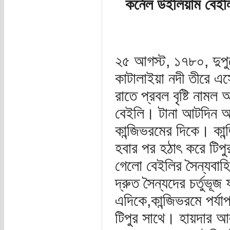
কর্নেল উইলিয়াম বেইল
২৫ আগস্ট, ১৭৮০, দুপু
কাটালাইয়া নদী তীরে এ
রাতে প্রবল বৃষ্টি না
বেইলি। টানা আটদিন আট
কান্জিভরমের দিকে। কান
হবার পর হঠাৎ করে টিপ
গেলো বেইলির সৈন্যবাহ
দ্রুত সৈন্যদের চর্তুভূ
এদিকে,কান্জিভরমে পর্য
টিপুর সাথে। হায়দার আল