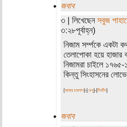
জবাব
৩ | লিখেছেন
সবুজ পাহাড
৩:২৮পূর্বাহ্ন)
নিজাম সর্ম্পকে একটা 
তেলাপোকা হয়ে হাজার ব
নিজামরা চাইলে ১৭৬৫-১
কিন্তু সিংহাসনের লোভ
[
আমার চারপাশ
]-[
ফেবু
]-[
টিনটিন
]
জবাব