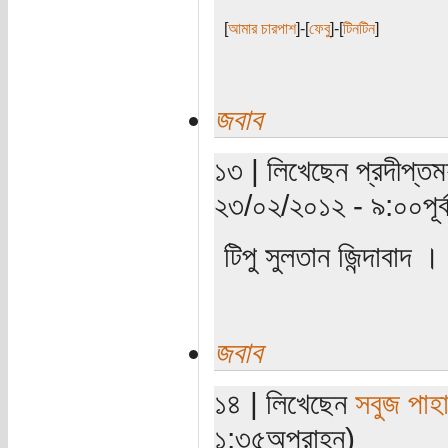
[
আমার চারপাশ
]-[
ফেবু
]-[
টিনটিন
]
জবাব
১৩ | লিখেছেন প্রদীপ্তময
২৩/০২/২০১২ - ৯:০০পূর্ব
টিপু সুলতান জিন্দাবাদ ।
জবাব
১৪ | লিখেছেন
সবুজ পাহা
১:৩৫অপরাহ্ন)