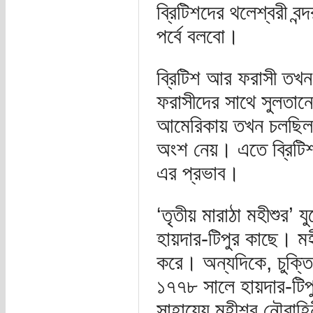
ব্রিটিশদের থলেশ্বরী ব
পর্বে বলবো।
ব্রিটিশ আর ফরাসী তখন প
ফরাসীদের সাথে সুলতানে
আমেরিকায় তখন চলছি
অংশ নেয়। এতে ব্রিটিশ
এর প্রভাব।
‘তৃতীয় মারাঠা মহীশুর’ 
হায়দার-টিপুর কাছে। মহী
করে। অন্যদিকে, চুক্তিভ
১৭৭৮ সালে হায়দার-টিপু 
সাহায্যে মহীশূর নৌবাহ