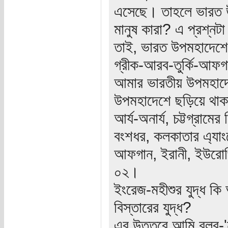
এসেছে। তাহলে ভারত উপ
মানুষ কারা? এ প্রশ্নট
তাই, ভারত উপমহাদেশ
গ্রীক-আরব-তুর্কি-আফগা
আমার ভারতীয় উপমহাদে
উপমহাদেশে ছড়িয়ে থা
আর্য-অনার্য, চট্টগ্রামের
বংশধর, কলকাতার এ্যাংলো
আফগান, ইরানী, ইউরোপি
০২।
ইংরেজ-মহীশুর যুদ্ধ কি
বিস্তারের যুদ্ধ?
এর উত্তরে আমি বলব-'