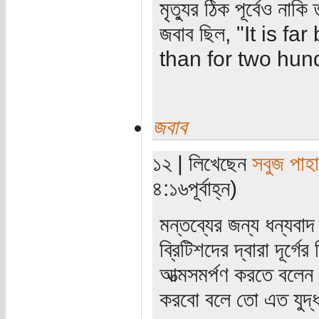
মৃত্যুর ঠিক পূর্বেও নাক
জবাব ছিল, "It is fa
than for two hun
জবাব
১২ | লিখেছেন
সবুজ পাহা
৪:১৬পূর্বাহ্ন)
মন্তব্যের জন্য ধন্যবা
ব্রিটিশদের দ্বারা দূর্গ
আত্মসমর্পণ করতে বলেন।
করবো বলে তো এত যুদ্