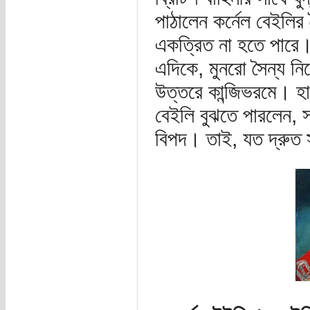
পাঠালেন কর্নেল বেইলির 
একত্রিত না হতে পারে। 
এদিকে, মুনরো সৈন্য ন
উত্তরে কান্জিভরমে। হায
বেইলি বুঝতে পারলেন, স
বিপদ। তাই, যত দ্রুত 