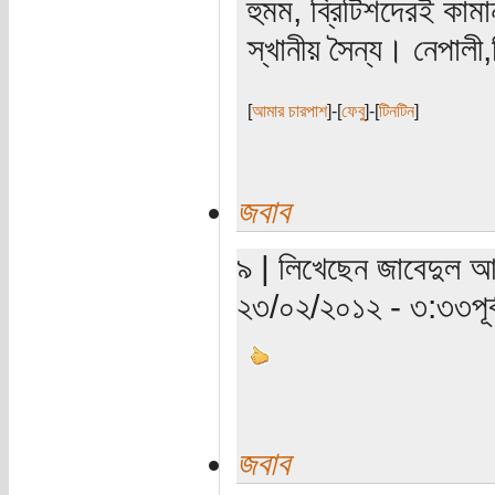
হুমম, ব্রিটিশদেরই কাম
স্খানীয় সৈন্য। নেপালী,
[
আমার চারপাশ
]-[
ফেবু
]-[
টিনটিন
]
জবাব
৯ | লিখেছেন জাবেদুল আক
২৩/০২/২০১২ - ৩:৩৩পূর্ব
জবাব