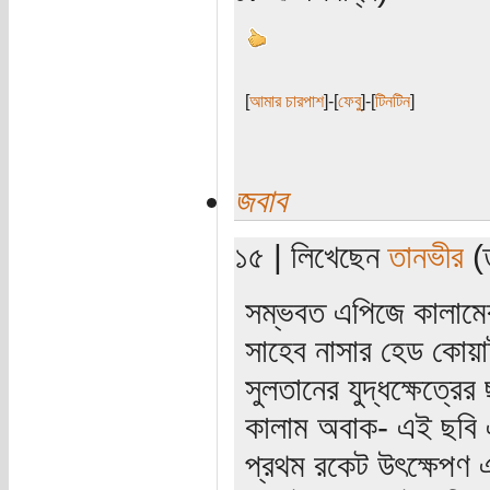
[
আমার চারপাশ
]-[
ফেবু
]-[
টিনটিন
]
জবাব
১৫ | লিখেছেন
তানভীর
(ত
সম্ভবত এপিজে কালামে
সাহেব নাসার হেড কোয়ার
সুলতানের যুদ্ধক্ষেত্রের
কালাম অবাক- এই ছবি এখ
প্রথম রকেট উৎক্ষেপণ এ