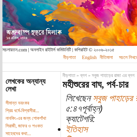
সচলায়তন.com | অনলাইন রাইটার্স কমিউনিটি | কপিরাইট © ২০০৬-২০১৫
নীড়পাতা
English
নীতিমালা
সচলে লিখত
নীড়পাতা
»
ব্লগ
»
সবুজ পাহাড়ের রাজা এর ব্লগ
লেখকের অন্যান্য
মহীশুরের বাঘ, পর্ব-চার
লেখা
লিখেছেন
সবুজ পাহাড়ের 
সীমান্ত ভয়ংকর
৫:৪৭পূর্বাহ্ন)
প্রিয় ধর্মে-বিশ্বাসীরা...
ক্যাটেগরি:
নানকিং-এর জন্য শোকগাঁথা
সিরাজী, জাফর ও শওকত
ইতিহাস
সাহেবদের কথা...