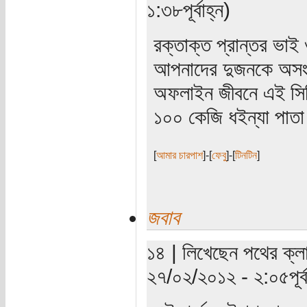
১:৩৮পূর্বাহ্ন)
রক্তাক্ত প্রান্তর ভা
আপনাদের দুজনকে অসংখ্
অফলাইন জীবনে এই সির
১০০ কেজি ধইন্যা পাত
[
আমার চারপাশ
]-[
ফেবু
]-[
টিনটিন
]
জবাব
১৪ | লিখেছেন পথের ক্লা
২৭/০২/২০১২ - ২:০৫পূর্ব