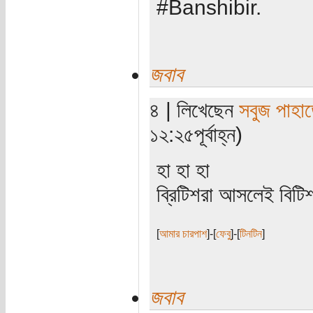
#Banshibir.
জবাব
৪ | লিখেছেন
সবুজ পাহাড
১২:২৫পূর্বাহ্ন)
হা হা হা
ব্রিটিশরা আসলেই বিট
[
আমার চারপাশ
]-[
ফেবু
]-[
টিনটিন
]
জবাব