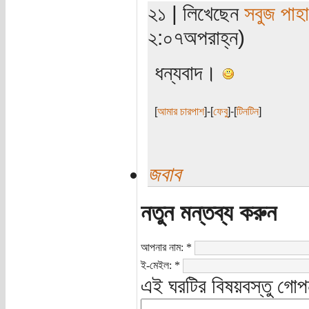
২১ | লিখেছেন
সবুজ পাহা
২:০৭অপরাহ্ন)
ধন্যবাদ।
[
আমার চারপাশ
]-[
ফেবু
]-[
টিনটিন
]
জবাব
নতুন মন্তব্য করুন
আপনার নাম:
*
ই-মেইল:
*
এই ঘরটির বিষয়বস্তু গোপ