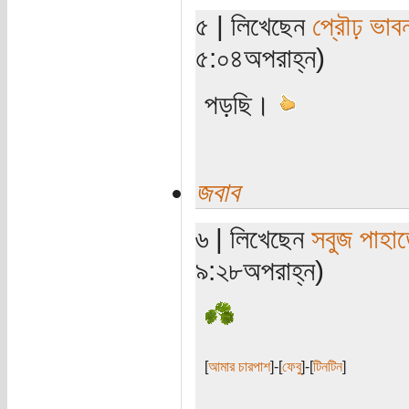
৫ | লিখেছেন
প্রৌঢ় ভাব
৫:০৪অপরাহ্ন)
পড়ছি।
জবাব
৬ | লিখেছেন
সবুজ পাহাড
৯:২৮অপরাহ্ন)
[
আমার চারপাশ
]-[
ফেবু
]-[
টিনটিন
]