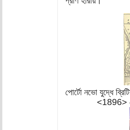
প্রাণ হারায়।
পোর্টো নভো যুদ্ধে ব্
<1896> ল