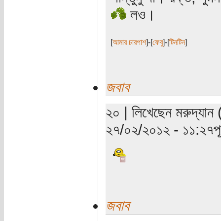
লও।
[
আমার চারপাশ
]-[
ফেবু
]-[
টিনটিন
]
জবাব
২০ | লিখেছেন মরুদ্যান 
২৭/০২/২০১২ - ১১:২৭পূর্
জবাব