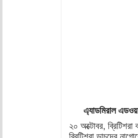
এ্যাডমিরাল এডওয়া
২০ অক্টোবর, ব্রিটিশরা
ব্রিটিশরা ডাচদের নাগো