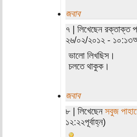
জবাব
৭ | লিখেছেন রক্তাক্ত প্
২৬/০২/২০১২ - ১০:১৩অ
ভালো লিখছিস।
চলতে থাকুক।
জবাব
৮ | লিখেছেন
সবুজ পাহাড
১২:২২পূর্বাহ্ন)