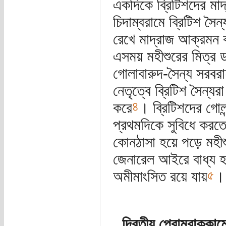
একদিকে ব্রিটিশদের মাদ
চিদাম্বরামে ব্রিটিশ সৈ
রেখে মাদ্রাজ আক্রমন 
এসময় মহীশুরের মিত্র ডা
গোলাবারুদ-সৈন্য সরব
নেতৃত্বে ব্রিটিশ সৈন্য
৪
করে
। ব্রিটিশদের গো
প্রথমদিকে সুবিধে করতে
কোনঠাসা হয়ে পড়ে মহীশু
জেনারেল আইরে বাধ্য হয
৫
অমীমাংসিত রয়ে যায়
।
দ্বিতীয় পেরামবাক্কাম