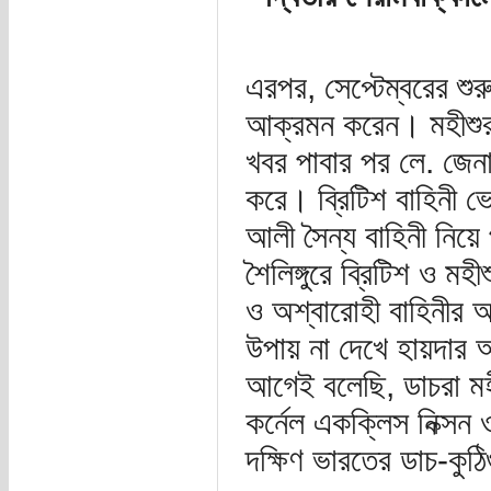
এরপর, সেপ্টেম্বরের শুর
আক্রমন করেন। মহীশুর 
খবর পাবার পর লে. জেনা
করে। ব্রিটিশ বাহিনী ভ
আলী সৈন্য বাহিনী নিয়
শৈলিঙ্গুরে ব্রিটিশ ও মহ
ও অশ্বারোহী বাহিনীর আ
উপায় না দেখে হায়দার
আগেই বলেছি, ডাচরা মহী
কর্নেল একক্লিস নিক্সন 
দক্ষিণ ভারতের ডাচ-কু