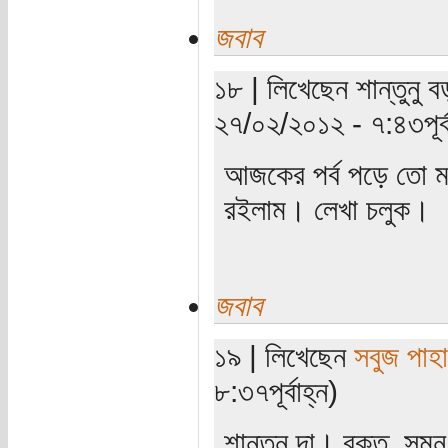
জবাব
১৮ | লিখেছেন শান্তুনু ব
২৭/০২/২০১২ - ৭:৪৩পূর্ব
আজকের পর্ব পড়ে তো মন
রইলাম। লেখা চলুক।
জবাব
১৯ | লিখেছেন
সবুজ পাহা
৮:৩৭পূর্বাহ্ন)
শান্তুনু দা। রক্ত, সু