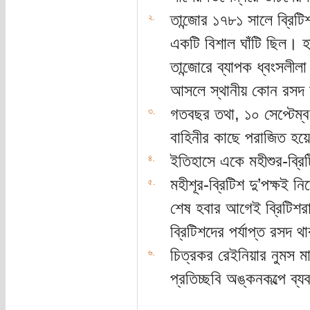
তান্জোর ১৭৮১ সালে ব্রিটি
২.
একটি বিশাল ঘাঁটি ছিল। হায
তান্জোরে ব্যাপক ধ্বংসলীলা
আসলে স্থানীয় কোন রসদ 
গতবছর তথা, ১০ সেপ্টেম্বর
৩.
বাহিনীর কাছে পরাজিত হয
ইতিহাসে একে মহীশুর-ব্রিট
৪.
মহীশূর-ব্রিটিশ দু’পক্ষই ন
৫.
শেষ হবার আগেই ব্রিটিশরা
ব্রিটিশদের পর্যাপ্ত রসদ থ
চিত্রকর রেইনিয়ার নুমস ম
৬.
প্রতিচ্ছবি অঙ্কনকল্পে ব্