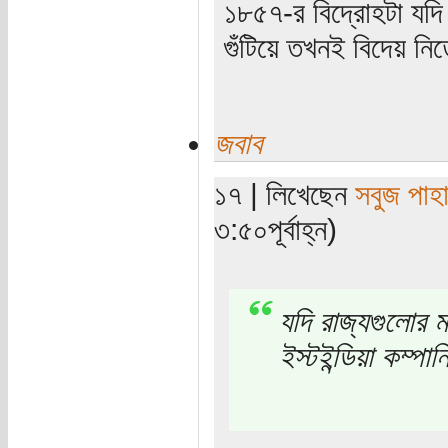
১৮৫৭-র বিদ্রোহটা যদ
গুঁটিয়ে তখনই বিদেয় ন
জবাব
১৭ | লিখেছেন
সবুজ পাহা
৩:৫০পূর্বাহ্ন)
যদি রাজ্যগুলোর 
ইস্টইন্ডিয়া কম্প