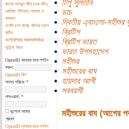
টিপু সুলতান
জলের অদ্ভুত জীব (এক-পাঁচ)
ডাচ
রোহিঙ্গা: ইতিহাস, সমস্যা ও
সমাধান
দ্বিতীয় এ্যাংলো-মহীশুর য
দেশটা চলে যাচ্ছে নষ্টদের দখলে
ব্রিটিশ
বাটিস
ব্রিটিশ ভারত
অস্ট্রেলিয়ার মরুক্যাঙ্গারুঁদুর
ভুতুড়ে হাঙর
ভারত উপমহাদেশ
মহীশুর
OpenID ব্যবহার করে লগইন
করুন:
মহীশুরের বাঘ
OpenID কি?
হায়দার আলী
সদস্য পরিচয়:
*
সববয়সী
পাসওয়ার্ড:
*
মহীশুরের বাঘ (আগের পর্
ভুলোনা আমায়
OpenID ব্যবহার করে লগইন