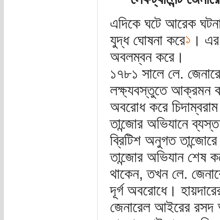
এদিকে ঘটে আরেক ঘটনা।
১
যুদ্ধ ঘোষনা করে
। এর ফ
অবলম্বন করে।
১৭৮১ সালে লে. জেনারেল
লক্ষ্যবস্তুতে আক্রমন 
অবরোধ করে চিদাম্বরাম দ
তান্জোর অভিযানে ব্যস্ত 
ব্রিটিশ অনুগত তান্জোরে 
তান্জোর অভিযান শেষ করে
থাকেন, তখন লে. জেনারে
দূর্গ অবরোধে। হায়দারে
জেনারেল আইরের রসদ আ