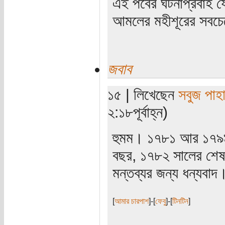
এই পর্বের ঘটনাপ্রবাহ 
আমলের মহীশূরের সবচে
জবাব
১৫ | লিখেছেন
সবুজ পাহা
২:১৮পূর্বাহ্ন)
হুমম। ১৭৮১ আর ১৭৯৯ 
বছর, ১৭৮২ সালের শেষ 
মন্তব্যর জন্য ধন্যবাদ
[
আমার চারপাশ
]-[
ফেবু
]-[
টিনটিন
]