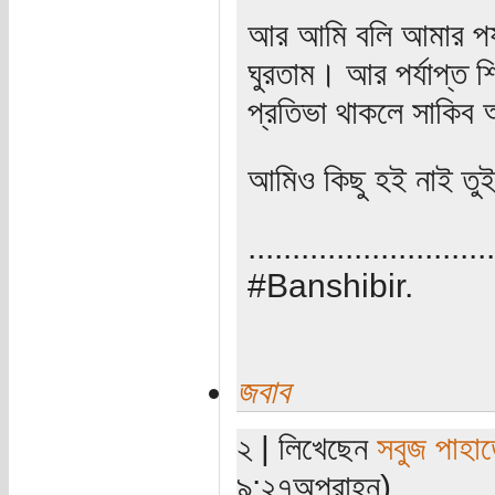
আর আমি বলি আমার পর্
ঘুরতাম। আর পর্যাপ্ত শ
প্রতিভা থাকলে সাকিব
আমিও কিছু হই নাই তুই
............................
#Banshibir.
জবাব
২ | লিখেছেন
সবুজ পাহাড
৯:২৭অপরাহ্ন)