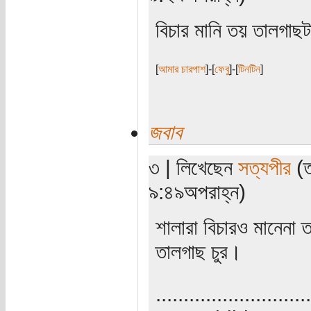
বিচার মানি তয় তালগা
[
আমার চারপাশ
]-[
ফেবু
]-[
টিনটিন
]
জবাব
৩ | লিখেছেন
সত্যপীর
(ত
৯:৪৯অপরাহ্ন)
শালারা বিচারও মানেনা 
তালগাছ চুর।
............................