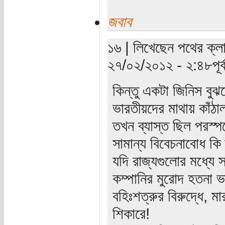
জবাব
১৬ | লিখেছেন পথের ক্লা
২৭/০২/২০১২ - ২:৪৮পূর্ব
কিন্তু একটা জিনিস বু
ভারতীয়দের মাথায় কাঁঠা
তখন ব্যাস্ত ছিল পরস্পর
সামান্য বিবেচনাবোধ কি
যদি রাজ্যগুলোর মধ্যে 
কম্পানির মুরোদ হতনা 
বহিঃশত্রুর বিরুদ্ধে, ম
শিকারে!