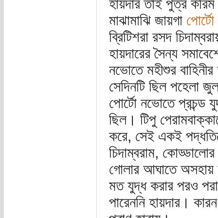
হায়দার তাই পুত্র করি
মাঝামাঝি জায়গা
পোর্ট
ব্রিটিশরা রসদ চিদাম্বর
হায়দারের সৈন্য সমাবে
নভোতে মহীশুর বাহিনী
সেদিনটি ছিল পহেলা জু
পোর্টো নভোতে প্রচন্ড 
ছিল। টিপু পেরামবাক্কাম
করে, সেই একই পদ্ধতি
চিদাম্বরাম, কোড্ডালো
গোলার আঘাতে অসহায় হয
মত যুদ্ধ করার পরও পর
পারেননি হায়দার। কারন,