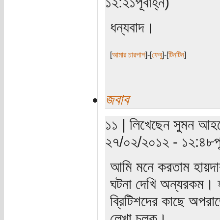
১২:২১পূর্বাহ্ন)
ধন্যবাদ।
[
আমার চারপাশ
]-[
ফেবু
]-[
টিনটিন
]
জবাব
১১ | লিখেছেন সুমন আহম
২৭/০২/২০১২ - ১২:৪৮পূর্
আমি মনে করতাম হায়দা
ঘটনা দেখি অন্যরকম। হ
ব্রিটিশদের কাছে অপরা
লেখা চলুক।