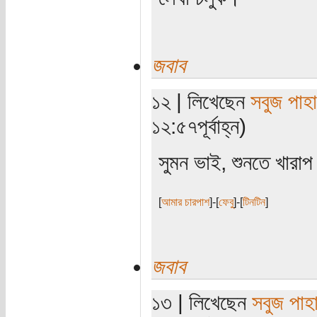
জবাব
১২ | লিখেছেন
সবুজ পাহা
১২:৫৭পূর্বাহ্ন)
সুমন ভাই, শুনতে খারা
[
আমার চারপাশ
]-[
ফেবু
]-[
টিনটিন
]
জবাব
১৩ | লিখেছেন
সবুজ পাহা