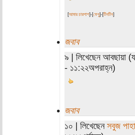
[
আমার চারপাশ
]-[
ফেবু
]-[
টিনটিন
]
জবাব
৯ | লিখেছেন আবছায়া (
- ১১:২২অপরাহ্ন)
জবাব
১০ | লিখেছেন
সবুজ পাহা