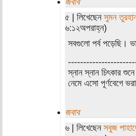
জবাব
৫ | লিখেছেন
সুমন তুরহা
৬:১২অপরাহ্ন)
সবগুলো পর্ব পড়েছি। 
----------------------
স্নান স্নান চিৎকার শুন
নেমে এসো পূর্ণবেগে 
জবাব
৬ | লিখেছেন
সবুজ পাহাড