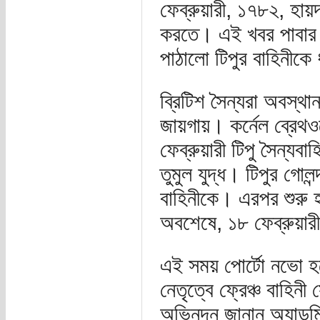
ফেব্রুয়ারী, ১৭৮২, হায়
করতে। এই খবর পাবার পর 
পাঠালো টিপুর বাহিনীকে
ব্রিটিশ সৈন্যরা অবস্থ
জায়গায়। কর্নেল ব্রে
ফেব্রুয়ারী টিপু সৈন্য
তুমুল যুদ্ধ। টিপুর গোল
বাহিনীকে। এরপর শুরু 
অবশেষে, ১৮ ফেব্রুয়ার
এই সময় পোর্টো নভো 
নেতৃত্বে ফ্রেঞ্চ বাহি
অভিনন্দন জানান অ্যাডম