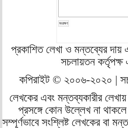
প্রকাশিত লেখা ও মন্তব্যের দায় 
সচলায়তন কর্তৃপক্
কপিরাইট © ২০০৬-২০২০ | সচ
লেখকের এবং মন্তব্যকারীর লেখায়
প্রসঙ্গে কোন উল্লেখ না থাকলে স
সম্পূর্ণভাবে সংশ্লিষ্ট লেখকের বা মন