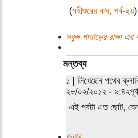
(
মহীশুরের বাঘ, পর্ব-ছয়
)
সবুজ পাহাড়ের রাজা এর 
মন্তব্য
১ | লিখেছেন পথের ক্লান্
২৮/০২/২০১২ - ৯:৪২পূর্ব
এই পর্বটা এত ছোট, যেন
জবাব