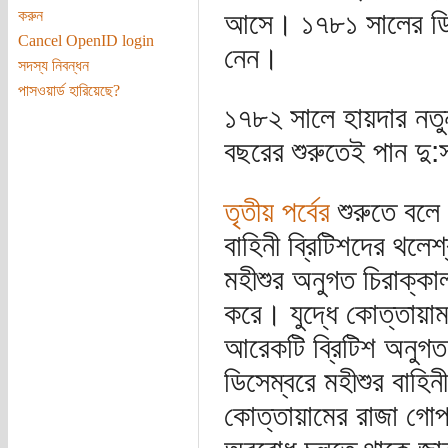
করুন
আসে। ১৭৮১ সালের ডিসে
Cancel OpenID login
নেন।
সদস্য নিবন্ধন
পাসওয়ার্ড হারিয়েছে?
১৭৮২ সালে হায়দার নতুন
বছরের শুরুতেই পান দু
তৃতীয় পর্বের
শুরুতে বলে 
বাহিনী ব্রিটিশদের থল
মহীশুর অনুগত চিরাক্কাল
করে। যুদ্ধে কোত্তায়া
আরেকটি ব্রিটিশ অনুগত
ডিসেম্বরে মহীশুর বাহিন
কোত্তায়ামের রাজা গো