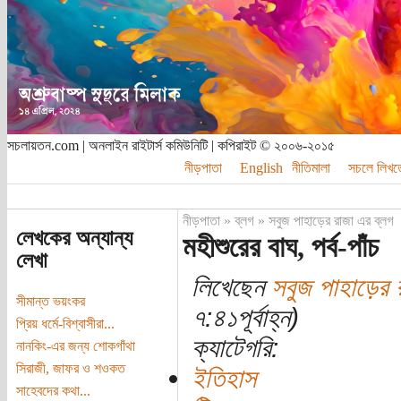
সচলায়তন.com | অনলাইন রাইটার্স কমিউনিটি | কপিরাইট © ২০০৬-২০১৫
নীড়পাতা
English
নীতিমালা
সচলে লিখত
নীড়পাতা
»
ব্লগ
»
সবুজ পাহাড়ের রাজা এর ব্লগ
লেখকের অন্যান্য
মহীশুরের বাঘ, পর্ব-পাঁচ
লেখা
লিখেছেন
সবুজ পাহাড়ের 
সীমান্ত ভয়ংকর
৭:৪১পূর্বাহ্ন)
প্রিয় ধর্মে-বিশ্বাসীরা...
ক্যাটেগরি:
নানকিং-এর জন্য শোকগাঁথা
সিরাজী, জাফর ও শওকত
ইতিহাস
সাহেবদের কথা...