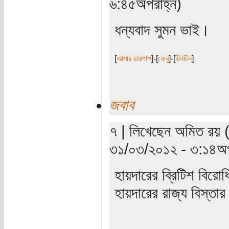
৬:৪৫অপরাহ্ন)
ধন্যবাদ সুমন ভাই।
[
আমার চারপাশ
]-[
ফেবু
]-[
টিনটিন
]
জবাব
৭ | লিখেছেন অমিত রয় (
৩১/০৩/২০১২ - ৩:১৪অপ
হায়দারের ব্রিটিশ বিরো
হায়দারের রাজ্য বিস্তা