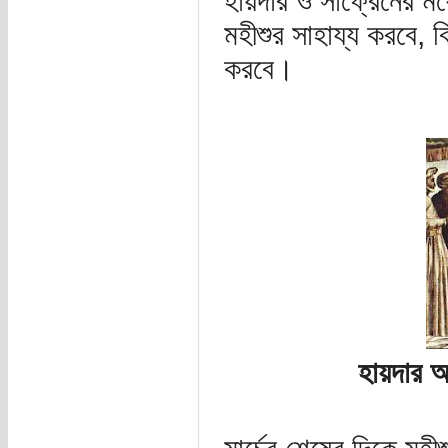
হায়দার ও সাঁফ্রেনের মধ
মহীশুর সাহায্য করবে, বি
করবে।
হায়দার 