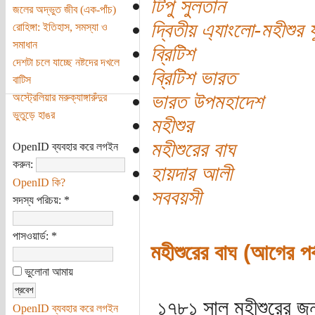
টিপু সুলতান
জলের অদ্ভুত জীব (এক-পাঁচ)
দ্বিতীয় এ্যাংলো-মহীশুর য
রোহিঙ্গা: ইতিহাস, সমস্যা ও
সমাধান
ব্রিটিশ
দেশটা চলে যাচ্ছে নষ্টদের দখলে
ব্রিটিশ ভারত
বাটিস
ভারত উপমহাদেশ
অস্ট্রেলিয়ার মরুক্যাঙ্গারুঁদুর
ভুতুড়ে হাঙর
মহীশুর
মহীশুরের বাঘ
OpenID ব্যবহার করে লগইন
করুন:
হায়দার আলী
OpenID কি?
সববয়সী
সদস্য পরিচয়:
*
পাসওয়ার্ড:
*
মহীশুরের বাঘ (আগের পর্
ভুলোনা আমায়
১৭৮১ সাল মহীশুরের জন্
OpenID ব্যবহার করে লগইন