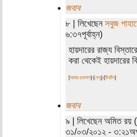
জবাব
৮ | লিখেছেন
সবুজ পাহাড
৬:৩৭পূর্বাহ্ন)
হায়দারের রাজ্য বিস্তার
করা থেকেই হায়দারের ব্
[
আমার চারপাশ
]-[
ফেবু
]-[
টিনটিন
]
জবাব
৯ | লিখেছেন অমিত রয় (
৩১/০৩/২০১২ - ৩:২১অপ