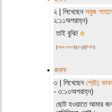
২ | লিখেছেন
সবুজ পাহাড
২:১১অপরাহ্ন)
তাই বুঝি!
[
আমার চারপাশ
]-[
ফেবু
]-[
টিনটিন
]
জবাব
৩ | লিখেছেন
প্রৌঢ় ভাব
- ৩:১৩অপরাহ্ন)
ছোট হওয়াতে আমার জন্