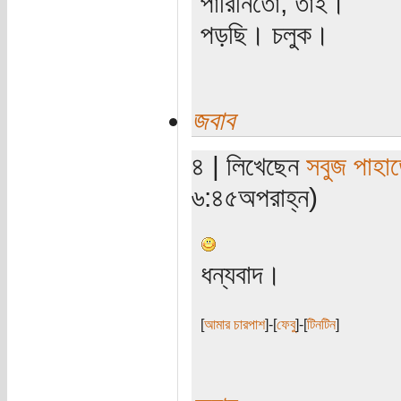
পারিনিতো, তাই।
পড়ছি। চলুক।
জবাব
৪ | লিখেছেন
সবুজ পাহাড
৬:৪৫অপরাহ্ন)
ধন্যবাদ।
[
আমার চারপাশ
]-[
ফেবু
]-[
টিনটিন
]