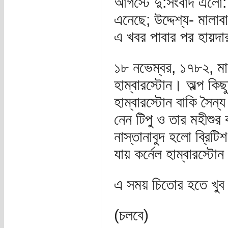
আগস্টে দু:সংবাদ এলো: ব
এনেছে; উদ্দেশ্য- মালাব
এ খবর পাবার পর হায়দ
১৮ নভেম্বর, ১৭৮২, মালা
হাম্বারস্টোন। অল্প কিছুক
হাম্বারস্টোন বাকি সৈন্
নেন টিপু ও তার মহীশুর 
নাস্তানাবুদ হলো ব্রিটি
যায় কর্নেল হাম্বারস্টো
এ সময় চিতোর হতে খুব
(চলবে)