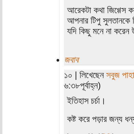
আরেকটা কথা জিগ্গেস 
আপনার টিপু সুলতানকে 
যদি কিছু মনে না করেন
জবাব
১০ | লিখেছেন
সবুজ পাহা
৬:৩৮পূর্বাহ্ন)
ইতিহাস চর্চা।
কষ্ট করে পড়ার জন্য ধন