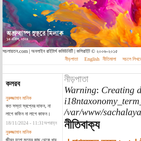
সচলায়তন.com | অনলাইন রাইটার্স কমিউনিটি | কপিরাইট © ২০০৬-২০১৫
নীড়পাতা
English
নীতিমালা
সচলে লিখত
নীড়পাতা
কলরব
Warning
:
Creating d
নুরুজ্জামান মানিক
i18ntaxonomy_term
কত সস্তা স্বপ্নের দাফন, না
/var/www/sachalayat
লাগে কফিন না লাগে কাফন।
নীতিবাক্য
18/11/2024 - 11:31অপরাহ্ন
নুরুজ্জামান মানিক
জীবন হলো মৃত্যুর কাছ থেকে ধার