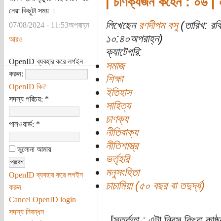
| চাণক্যজন কহেন : ০৬ | 
নেয়া কিছুটা সময় ।
লিখেছেন
রণদীপম বসু
(তারিখ: রব
07/08/2024 - 11:53অপরাহ্ন
১০:৪০অপরাহ্ন)
আরও
ক্যাটেগরি:
OpenID ব্যবহার করে লগইন
সমাজ
করুন:
শিক্ষা
OpenID কি?
ইতিহাস
সদস্য পরিচয়:
*
সাহিত্য
চাণক্য
পাসওয়ার্ড:
*
নীতিবাক্য
নীতিশাস্ত্র
ভুলোনা আমায়
ভর্তৃহরি
মনুসংহিতা
OpenID ব্যবহার করে লগইন
চাচামিয়া (৫০ বছর বা তদুর্দ্ধ)
করুন
Cancel OpenID login
সদস্য নিবন্ধন
[সতর্কতা : এটা নিরস কিংবা কাষ