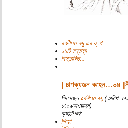
…
রণদীপম বসু এর ব্লগ
১১টি মন্তব্য
বিস্তারিত...
| চাণক্যজন কহেন…০৪ |ন
লিখেছেন
রণদীপম বসু
(তারিখ: স
৮:০৯অপরাহ্ন)
ক্যাটেগরি:
শিক্ষা