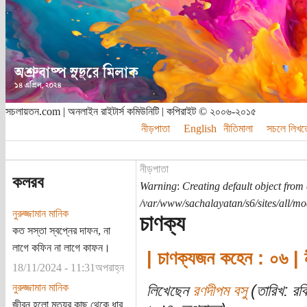
সচলায়তন.com | অনলাইন রাইটার্স কমিউনিটি | কপিরাইট © ২০০৬-২০১৫
নীড়পাতা
English
নীতিমালা
সচলে লিখত
নীড়পাতা
কলরব
Warning
:
Creating default object from
/var/www/sachalayatan/s6/sites/all/m
নুরুজ্জামান মানিক
চাণক্য
কত সস্তা স্বপ্নের দাফন, না
লাগে কফিন না লাগে কাফন।
| চাণক্যজন কহেন : ০৬ | 
18/11/2024 - 11:31অপরাহ্ন
নুরুজ্জামান মানিক
লিখেছেন
রণদীপম বসু
(তারিখ: রব
জীবন হলো মৃত্যুর কাছ থেকে ধার