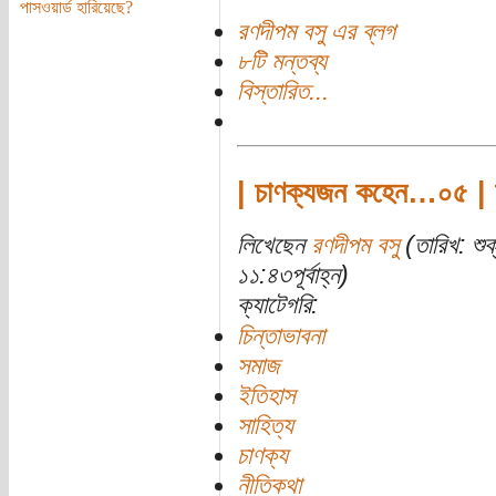
পাসওয়ার্ড হারিয়েছে?
রণদীপম বসু এর ব্লগ
৮টি মন্তব্য
বিস্তারিত...
| চাণক্যজন কহেন…০৫ | 
লিখেছেন
রণদীপম বসু
(তারিখ: শু
১১:৪৩পূর্বাহ্ন)
ক্যাটেগরি:
চিন্তাভাবনা
সমাজ
ইতিহাস
সাহিত্য
চাণক্য
নীতিকথা