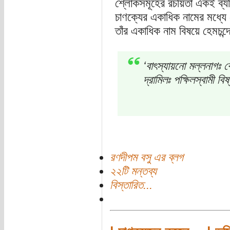
শ্লোকসমূহের রচয়িতা একই ব্যক
চাণক্যের একাধিক নামের মধ্য
তাঁর একাধিক নাম বিষয়ে হেমচন্দ
‘বাৎস্যায়নো মল্লনাগঃ ক
দ্রামিলঃ পক্ষিলস্বামী বিষ
রণদীপম বসু এর ব্লগ
২২টি মন্তব্য
বিস্তারিত...