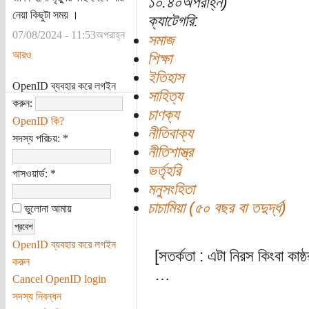
১০:৪০অপরাহ্ন)
নেয়া কিছুটা সময় ।
ক্যাটেগরি:
07/08/2024 - 11:53অপরাহ্ন
সমাজ
আরও
শিক্ষা
ইতিহাস
OpenID ব্যবহার করে লগইন
সাহিত্য
করুন:
চাণক্য
OpenID কি?
নীতিবাক্য
সদস্য পরিচয়:
*
নীতিশাস্ত্র
ভর্তৃহরি
পাসওয়ার্ড:
*
মনুসংহিতা
চাচামিয়া (৫০ বছর বা তদুর্দ্ধ)
ভুলোনা আমায়
OpenID ব্যবহার করে লগইন
[সতর্কতা : এটা নিরস কিংবা কাষ
করুন
…
Cancel OpenID login
সদস্য নিবন্ধন