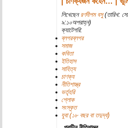
| চাণক্যজন কহেন… | ভূমিক
লিখেছেন
রণদীপম বসু
(তারিখ: স
৯:১০অপরাহ্ন)
ক্যাটেগরি:
ব্লগরব্লগর
সমাজ
কবিতা
ইতিহাস
সাহিত্য
চাণক্য
নীতিশাস্ত্র
ভর্তৃহরি
শ্লোক
সংস্কৃত
যুবা (১৮ বছর বা তদুর্দ্ধ)
প্রাচীন নীতিশাস্ত্র