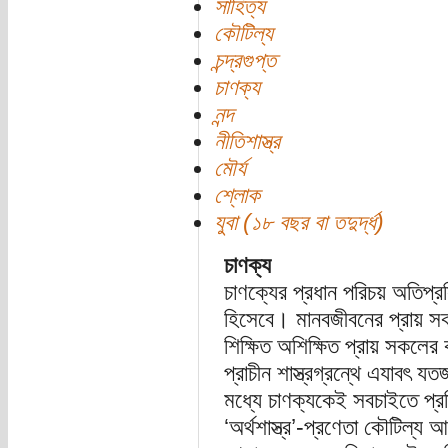
সাহিত্য
কৌটিল্য
চন্দ্রগুপ্ত
চাণক্য
নন্দ
নীতিশাস্ত্র
মৌর্য
শ্লোক
যুবা (১৮ বছর বা তদুর্দ্ধ)
চাণক্য
চাণক্যের প্রধান পরিচয় অতিপ্রস
হিসেবে। মানবজীবনের প্রায় সকল
শিক্ষিত অশিক্ষিত প্রায় সকলের
প্রাচীন শাস্ত্রগ্রন্থে এযাবৎ 
মধ্যে চাণক্যকেই সবচাইতে প্র
‘অর্থশাস্ত্র’-প্রণেতা কৌটিল্য 