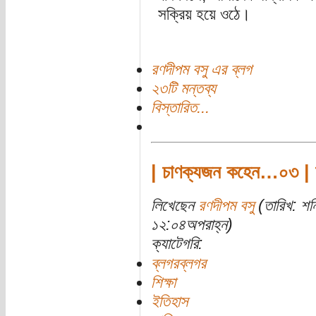
সক্রিয় হয়ে ওঠে।
রণদীপম বসু এর ব্লগ
২৩টি মন্তব্য
বিস্তারিত...
| চাণক্যজন কহেন…০৩ | চা
লিখেছেন
রণদীপম বসু
(তারিখ: শন
১২:০৪অপরাহ্ন)
ক্যাটেগরি:
ব্লগরব্লগর
শিক্ষা
ইতিহাস