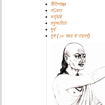
নীতিশাস্ত্র
পণ্ডিত
ভর্তৃহরি
মনুসংহিতা
মূর্খ
যুবা (১৮ বছর বা তদুর্দ্ধ)