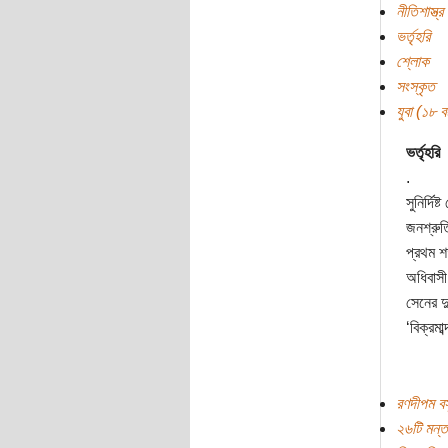
নীতিশাস্ত্র
ভর্তৃহরি
শ্লোক
সংস্কৃত
যুবা (১৮ বছ
ভর্তৃহরি
.
সুনির্দি
জনশ্রুতি
প্রথম শ
অধিবাসী 
সেনের দুই
‘বিক্রমা
রণদীপম বস
২৬টি মন্ত