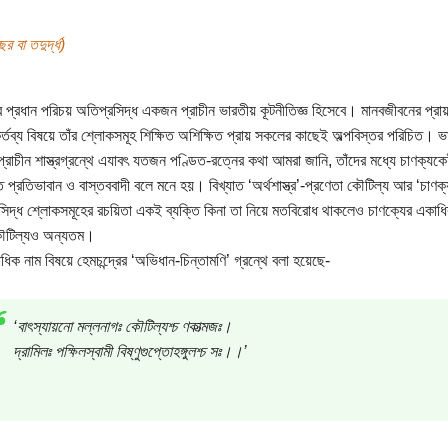
র বা তদুর্দ্ধ)
র প্রধান পরিচয় অতিপ্রসিদ্ধ একজন প্রাচীন ভারতীয় কূটনীতিজ্ঞ হিসেবে। মানবজীবনের প্র
াকর্তব্য বিষয়ে তাঁর শ্লোকসমূহ শিক্ষিত অশিক্ষিত প্রায় সকলের কাছেই অল্পবিস্তর পরিচিত। ভ
 প্রাচীন শাস্ত্রগ্রন্থে এযাবৎ যতজন পণ্ডিত-রত্নের কথা আমরা জানি, তাঁদের মধ্যে চাণক্যক
 প্রতিভাবান ও বাস্তববাদী বলে মনে হয়। বিখ্যাত ‘অর্থশাস্ত্র’-প্রণেতা কৌটিল্য আর ‘চাণক
রসিদ্ধ শ্লোকসমূহের রচয়িতা একই ব্যক্তি কিনা তা নিয়ে মতবিরোধ থাকলেও চাণক্যের একাধ
কৌটিল্যও অন্যতম।
ধিক নাম বিষয়ে হেমচন্দ্রের ‘অভিধান-চিন্তামণি’ গ্রন্থে বলা হয়েছে-
‘বাৎস্যায়নো মল্লনাগঃ কৌটিল্যশ্চ ণকাত্মজঃ।
দ্রামিলঃ পক্ষিলস্বামী বিষ্ণুগুপ্তোহঙ্গুলশ্চ সঃ।।’