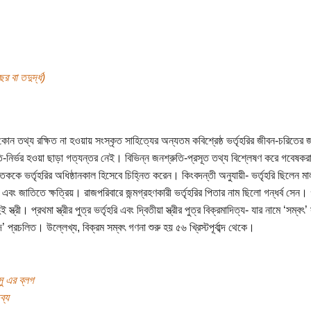
র বা তদুর্দ্ধ)
ষ্ট কোন তথ্য রক্ষিত না হওয়ায় সংস্কৃত সাহিত্যের অন্যতম কবিশ্রেষ্ঠ ভর্তৃহরির জীবন-চরিতের 
-নির্ভর হওয়া ছাড়া গত্যন্তর নেই। বিভিন্ন জনশ্রুতি-প্রসূত তথ্য বিশ্লেষণ করে গবেষকরা খ্র
তককে ভর্তৃহরির অধিষ্ঠানকাল হিসেবে চিহ্নিত করেন। কিংবদন্তী অনুযায়ী- ভর্তৃহরি ছিলেন ম
এবং জাতিতে ক্ষত্রিয়। রাজপরিবারে জন্মগ্রহণকারী ভর্তৃহরির পিতার নাম ছিলো গন্ধর্ব সেন। গ
 স্ত্রী। প্রথমা স্ত্রীর পুত্র ভর্তৃহরি এবং দ্বিতীয়া স্ত্রীর পুত্র বিক্রমাদিত্য- যার নামে ‘সম্বৎ’
ব্দ’ প্রচলিত। উল্লেখ্য, বিক্রম সম্বৎ গণনা শুরু হয় ৫৬ খ্রিস্টপূর্বাব্দ থেকে।
ু এর ব্লগ
ব্য