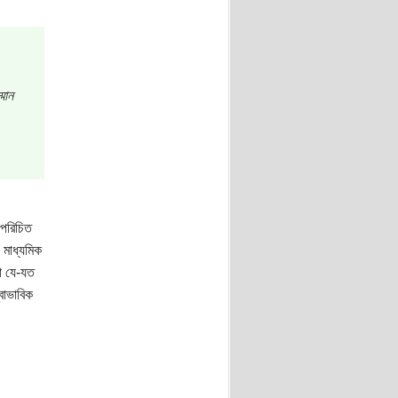
মান
 পরিচিত
 মাধ্যমিক
া যে-যত
্বাভাবিক