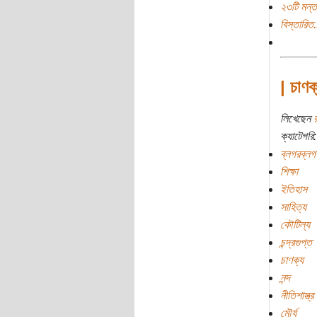
২৩টি মন্ত
বিস্তারিত.
| চাণ
লিখেছেন
ক্যাটেগরি:
ব্লগরব্লগ
শিক্ষা
ইতিহাস
সাহিত্য
কৌটিল্য
চন্দ্রগুপ্ত
চাণক্য
নন্দ
নীতিশাস্ত্র
মৌর্য