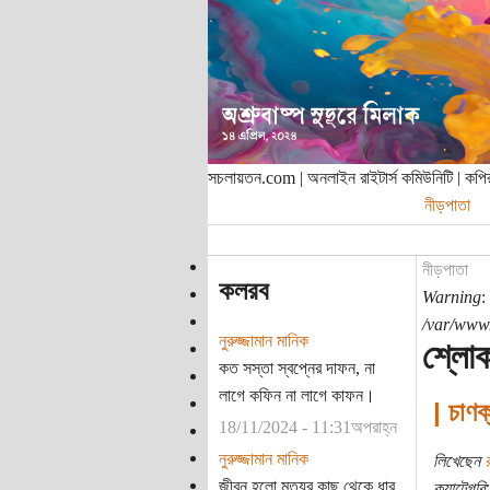
সচলায়তন.com | অনলাইন রাইটার্স কমিউনিটি | ক
নীড়পাতা
নীড়পাতা
কলরব
Warning
:
/var/www/
নুরুজ্জামান মানিক
শ্লো
কত সস্তা স্বপ্নের দাফন, না
লাগে কফিন না লাগে কাফন।
| চাণ
18/11/2024 - 11:31অপরাহ্ন
নুরুজ্জামান মানিক
লিখেছেন
জীবন হলো মৃত্যুর কাছ থেকে ধার
ক্যাটেগরি: