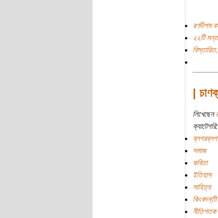
রণদীপম বস
২২টি মন্ত
বিস্তারিত.
| চাণক
লিখেছেন
ক্যাটেগরি:
ব্লগরব্লগ
সমাজ
কবিতা
ইতিহাস
সাহিত্য
কিংবদন্তী
নীতিশতক