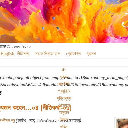
পিরাইট © ২০০৬-২০১৫
English
নীতিমালা
সচলে লিখতে হলে
প্রোফাইল
প্রবেশ
গল্প
ভ্রমণ
Creating default object from empty value
in
i18ntaxonomy_term_page(
রাজনীতি
sachalayatan/s6/sites/all/modules/i18n/i18ntaxonomy/i18ntaxonomy.p
ক
প্রযুক্তি
মুক্তিযুদ্ধ
খেলাধুলা
ক্যজন কহেন…০৪ |নীতিকথা-০১|
অনুবাদ
বিজ্ঞান
রণদীপম বসু
(তারিখ: সোম, ১৯/০৩/২০১২ - ৮:০৯অপরাহ্ন)
কবিতা