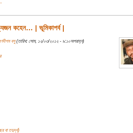
..
্যজন কহেন… | ভূমিকাপর্ব |
রণদীপম বসু
(তারিখ: সোম, ১২/০৩/২০১২ - ৯:১০অপরাহ্ন)
র
র বা তদুর্দ্ধ)