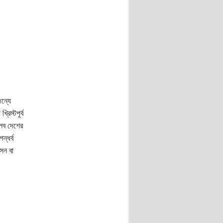
জন্যে
িস্টপূর্ব
ালব দেশের
ন্ধর্ব
 সন বা