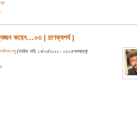
ব্য
..
ক্যজন কহেন…০৩ | চাণক্যপর্ব |
রণদীপম বসু
(তারিখ: শনি, ১৭/০৩/২০১২ - ১২:০৪অপরাহ্ন)
র