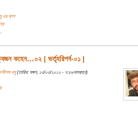
ু এর ব্লগ
ব্য
..
্যজন কহেন…০২ | ভর্তৃহরিপর্ব-০১ |
রণদীপম বসু
(তারিখ: মঙ্গল, ১৩/০৩/২০১২ - ৭:৫৬অপরাহ্ন)
র