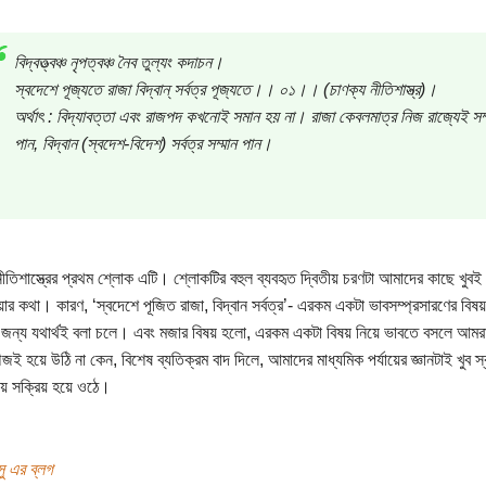
বিদ্বত্ত্বঞ্চ নৃপত্বঞ্চ নৈব তুল্যং কদাচন।
স্বদেশে পূজ্যতে রাজা বিদ্বান্ সর্বত্র পূজ্যতে।। ০১।। (চাণক্য নীতিশাস্ত্র)।
অর্থাৎ : বিদ্যাবত্তা এবং রাজপদ কখনোই সমান হয় না। রাজা কেবলমাত্র নিজ রাজ্যেই সম্
পান, বিদ্বান (স্বদেশ-বিদেশ) সর্বত্র সম্মান পান।
নীতিশাস্ত্রের প্রথম শ্লোক এটি। শ্লোকটির বহুল ব্যবহৃত দ্বিতীয় চরণটা আমাদের কাছে খুবই
ার কথা। কারণ, ‘স্বদেশে পূজিত রাজা, বিদ্বান সর্বত্র’- এরকম একটা ভাবসম্প্রসারণের বিষয়
 জন্য যথার্থই বলা চলে। এবং মজার বিষয় হলো, এরকম একটা বিষয় নিয়ে ভাবতে বসলে আমর
গ্গজই হয়ে উঠি না কেন, বিশেষ ব্যতিক্রম বাদ দিলে, আমাদের মাধ্যমিক পর্যায়ের জ্ঞানটাই খুব স
য়ায় সক্রিয় হয়ে ওঠে।
ু এর ব্লগ