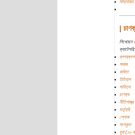
বিস্তারিত.
| চাণক
লিখেছেন
ক্যাটেগরি:
ব্লগরব্লগ
সমাজ
কবিতা
ইতিহাস
সাহিত্য
চাণক্য
নীতিশাস্ত্র
ভর্তৃহরি
শ্লোক
সংস্কৃত
যুবা (১৮ বছ