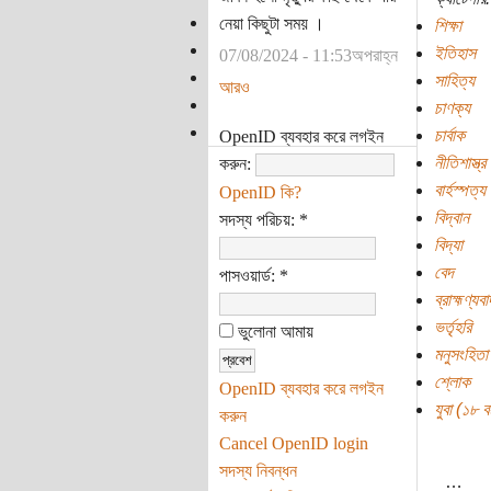
নেয়া কিছুটা সময় ।
শিক্ষা
ইতিহাস
07/08/2024 - 11:53অপরাহ্ন
সাহিত্য
আরও
চাণক্য
চার্বাক
OpenID ব্যবহার করে লগইন
নীতিশাস্ত্র
করুন:
বার্হস্পত্য
OpenID কি?
বিদ্বান
সদস্য পরিচয়:
*
বিদ্যা
বেদ
পাসওয়ার্ড:
*
ব্রাহ্মণ্যবা
ভর্তৃহরি
ভুলোনা আমায়
মনুসংহিতা
শ্লোক
OpenID ব্যবহার করে লগইন
যুবা (১৮ বছ
করুন
Cancel OpenID login
সদস্য নিবন্ধন
…