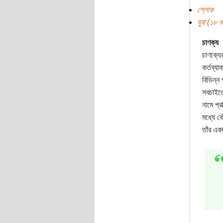
শ্লোক
যুবা (১৮ বছ
চাণক্য
চাণক্যে
কর্তব্য
বিভিন্ন
সবচাইতে
নামে প্
মধ্যে 
তাঁর একা