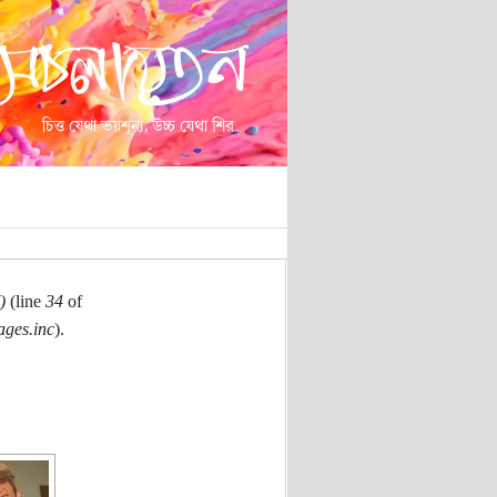
)
(line
34
of
ages.inc
).