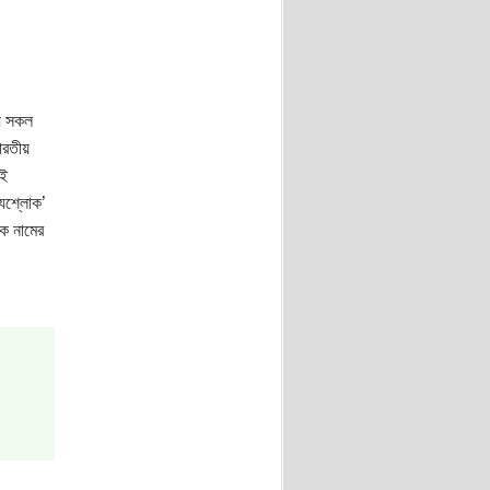
ায় সকল
ারতীয়
েই
্যশ্লোক’
িক নামের