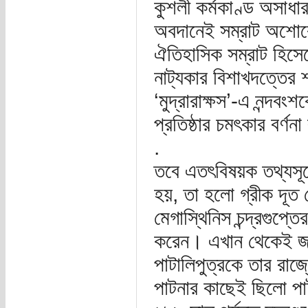
কুশলী কর্মকাণ্ড অসাধা
অবদানেই সম্রাট অশোকের
ঐতিহাসিক সম্রাট হিসেব
নাট্যকার বিশাখদত্তের
‘মুদ্রারাক্ষস’-এ নন্দবংশ
প্রতিষ্ঠার চমৎকার বর্ণ
.
তবে এতৎবিষয়ক তথ্যসূত্
হয়, তা হলো গ্রীক দূত মেগা
মেগাস্থিনিস চন্দ্রগুপ্ত
করেন। এখান থেকেই জান
পাটালিপুত্রকে তার রা
পাটনার কাছেই ছিলো পাটাল