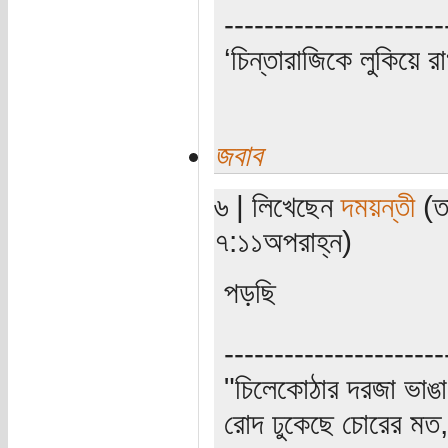
----------------------
‘চিন্তারাজিকে লুকিয়ে র
জবাব
৬ | লিখেছেন
দময়ন্তী
(ত
৭:১১অপরাহ্ন)
পড়ছি
----------------------
"চিলেকোঠার দরজা ভাঙা
রোদ ঢুকেছে চোরের মত, 