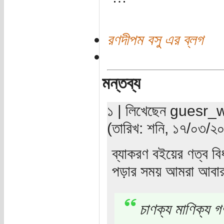
রণদীপম বসু এর ব্লগ
মন্তব্য
১ | লিখেছেন guesr_w
(তারিখ: শনি, ১৭/০৩/২
ব্যাকরণ বইয়ের ণত্ব বি
পড়ার সময় আমরা আবার
চাণক্য মাণিক্য গ