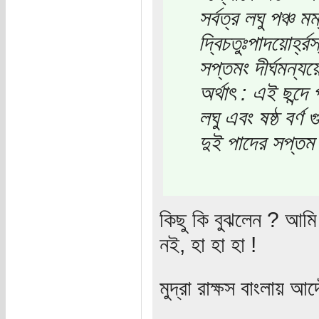
সর্বত্র লঘু পঞ্চ ম
দ্বিচতুঃপাদয়োর্হ্রস
সপ্তমং দীর্ঘমন্
অর্থাৎ : এই ছন্দ
লঘু এবং ষষ্ঠ বর্ণ 
দুই পাদের সপ্তম
কিছু কি বুঝলেন ? আমি 
নই, হা হা হা !
মুদ্রা রাক্ষস বাংলায় 