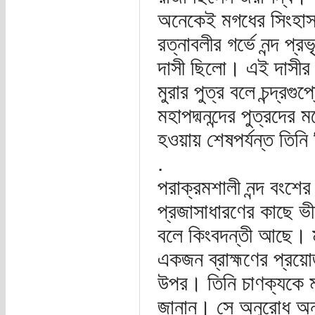
অনেকেই মগধের সিংহাসন
রত্নাবলীর গর্ভে নন্দ প্
দাসী ছিলো। এই দাসীর গর
মুরার পুত্র বলে চন্দ্রগ
মহাপদ্মনন্দের পুত্রদের মধ
হওয়ায় শেষপর্যন্ত তিনি
.
পরাক্রমশালী নন্দ বংশের
প্রজাসাধারণের কাছে ভ
বলে কিংবদন্তী আছে। মহ
একজন ব্রাহ্মণের প্রয়োজ
উপর। তিনি চাণক্যকে মহ
জানান। সে অনুরোধ অনু