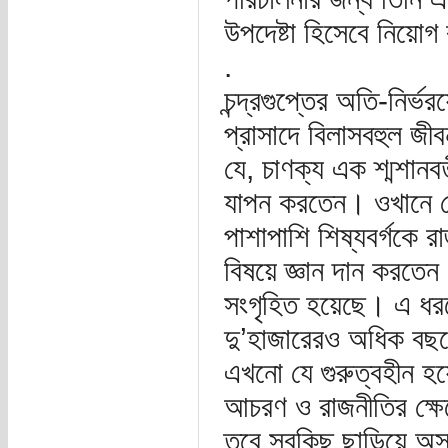
উপদেষ্টা হিসেবে নিয়ো
.
চন্দ্রগুপ্তের অতি-নির্ভর
প্রাসাদে বিলাসবহুল জ
যে, চাণক্য এক শ্মশানবর্
যাপন করতেন। ওখানে থে
পাশাপাশি শিষ্যবর্গকে 
বিষয়ে জ্ঞান দান করতেন
সংগৃহিত হয়েছে। এ ধরন
দু’হাজারেরও অধিক বছর
এখনো যে গুরুত্বহীন হয়ে 
আচরণ ও রাজনীতির ক্ষেত্
তবে সবকিছু ছাড়িয়ে অসাধ