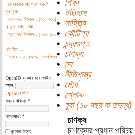
শিক্ষা
| কেন চার্বাক পাঠ প্রাসঙ্গিক ?
ইতিহাস
কৃষ্ণচূড়া
| ঘড়ায়-ভরা উৎবচন…|৩০১-৩১০|
সাহিত্য
। এক জোড়া ঠোঁট ।
কৌটিল্য
| ঘড়ায়-ভরা উৎবচন…| ২৯১-৩০০
চন্দ্রগুপ্ত
|
এই দিনে…
চাণক্য
| নিজের সাথে বোঝাপড়া : তর্কতত্ত্ব
নন্দ
|
নীতিশাস্ত্র
OpenID ব্যবহার করে লগইন
মৌর্য
করুন:
শ্লোক
OpenID কি?
সদস্য পরিচয়:
*
যুবা (১৮ বছর বা তদুর্দ্ধ)
পাসওয়ার্ড:
*
চাণক্য
চাণক্যের প্রধান পরিচয়
ভুলোনা আমায়