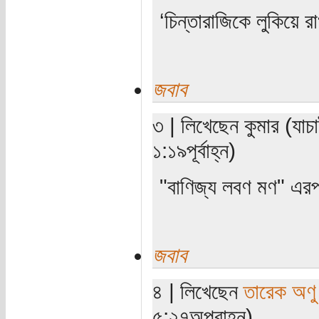
‘চিন্তারাজিকে লুকিয়ে র
জবাব
৩ | লিখেছেন কুমার (যা
১:১৯পূর্বাহ্ন)
"বাণিজ্য লবণ মণ" এরপ
জবাব
৪ | লিখেছেন
তারেক অণু
৫:২৭অপরাহ্ন)