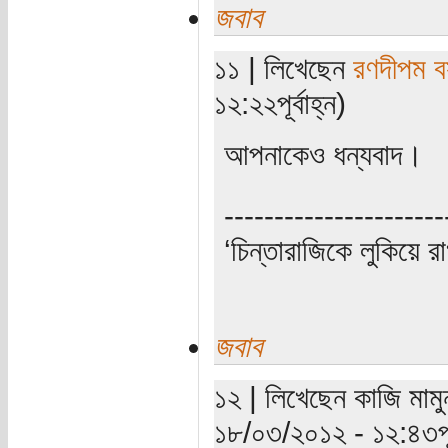
জবাব
১১ | লিখেছেন
রণদীপম ব
১২:২২পূর্বাহ্ন)
আপনাকেও ধন্যবাদ।
----------------------
‘চিন্তারাজিকে লুকিয়ে র
জবাব
১২ | লিখেছেন কাজি মামু
১৮/০৩/২০১২ - ১২:৪৩পূর্