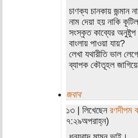
চাণক্য চানকায় জন্মান 
নাম দেয়া হয় নাকি কূটি
সংস্কৃত কাব্যের অনুষ্টুপ 
বাংলায় পাওয়া যায়?
লেখা যথারীতি ভাল লেগেছে
ব্যাপক কৌতূহল জাগিয়
জবাব
১৩ | লিখেছেন
রণদীপম ব
৭:২৯অপরাহ্ন)
ধন্যবাদ মামুন ভাই।