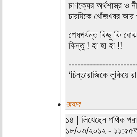
চাণক্যের অর্থশাস্ত্র ও
চারদিকে খোঁজখবর আর 
শেষপর্যন্ত কিছু কি বো
কিন্তু ! হা হা হা !!
----------------------
‘চিন্তারাজিকে লুকিয়ে র
জবাব
১৪ | লিখেছেন পথিক পরাণ
১৮/০৩/২০১২ - ১১:৫৫অ