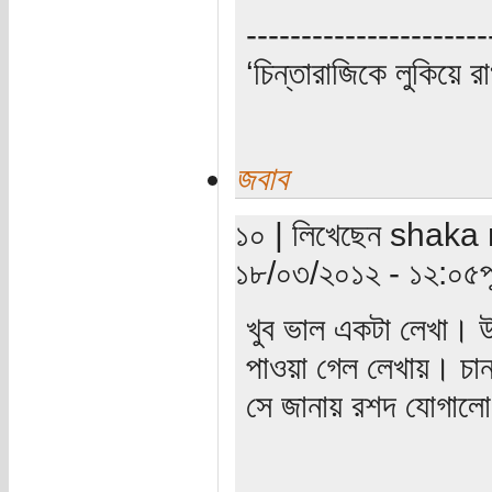
----------------------
‘চিন্তারাজিকে লুকিয়ে র
জবাব
১০ | লিখেছেন shaka n
১৮/০৩/২০১২ - ১২:০৫পূর্
খুব ভাল একটা লেখা। উ
পাওয়া গেল লেখায়। চানক
সে জানায় রশদ যোগালো