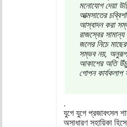
মনোযোগ দেয়া উচি
আত্মসাতের চব্বিশ
আস্বাদন করা সম্ভ
রাজস্বের সামান্য
জলের নিচে মাছের
সম্ভব নয়, অনুরূ
আকাশের অতি উঁচুত
গোপন কার্যকলাপ স
.
যুগে যুগে প্রজাবৎসল শ
অসাধারণ সহায়িকা হিসেবে