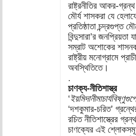
রাষ্ট্রনীতির আকর-গ্রন্থ
মৌর্য শাসকরা যে হেলাফ
প্রতিষ্ঠাতা চন্দ্রগুপ্ত
বিন্দুসারা’র জনপ্রিয়ত
সম্রাট অশোকের শাসনকা
রাষ্ট্রীয় মনোগ্রামে প্
অবস্থিতিতে।
.
চাণক্য-নীতিশাস্ত্র
‘
ইয়মিদানীমাচার্যবিষ্ণুগু
‘দশকুমার-চরিত’ গ্রন্থে
রচিত নীতিশাস্ত্রের গ্
চাণক্যের এই শ্লোকসমূ