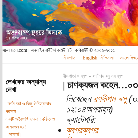
সচলায়তন.com | অনলাইন রাইটার্স কমিউনিটি | কপিরাইট © ২০০৬-২০১৫
নীড়পাতা
English
নীতিমালা
সচলে লিখত
নীড়পাতা
»
ব্লগ
»
রণদীপম বসু এর ব্লগ
লেখকের অন্যান্য
| চাণক্যজন কহেন…০৩ | 
লেখা
লিখেছেন
রণদীপম বসু
(তা
| দর্শন চর্চা ও কিছু ঔচিত্যবোধ
১২:০৪অপরাহ্ন)
প্রসঙ্গে |
ক্যাটেগরি:
একটি অবৈশাখি ভাবনা : কাঁঠালেও
আমসত্ত্ব হয়!
ব্লগরব্লগর
| শোকার্ত |