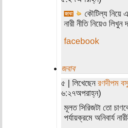
কৌটিল্য নিয়ে এ
নারী নীতি নিয়েও লিখুন 
facebook
জবাব
৫ | লিখেছেন
রণদীপম বস
৬:২৭অপরাহ্ন)
মূলত সিরিজটা তো চাণক্য
পর্যায়ক্রমে অনিবার্য 