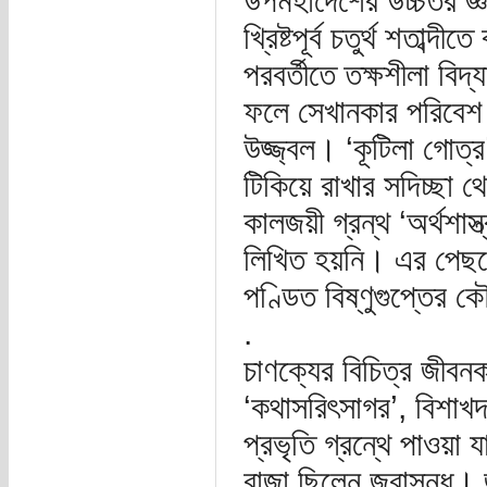
উপমহাদেশের উচ্চতর জ্ঞা
খ্রিষ্টপূর্ব চতুর্থ শতাব্
পরবর্তীতে তক্ষশীলা বিদ
ফলে সেখানকার পরিবেশ ত
উজ্জ্বল। ‘কূটিলা গোত্
টিকিয়ে রাখার সদিচ্ছা থ
কালজয়ী গ্রন্থ ‘অর্থশাস
লিখিত হয়নি। এর পেছন
পণ্ডিত বিষ্ণুগুপ্তের 
.
চাণক্যের বিচিত্র জীবনক
‘কথাসরিৎসাগর’, বিশাখদত্
প্রভৃতি গ্রন্থে পাওয়া
রাজা ছিলেন জরাসন্ধ। 