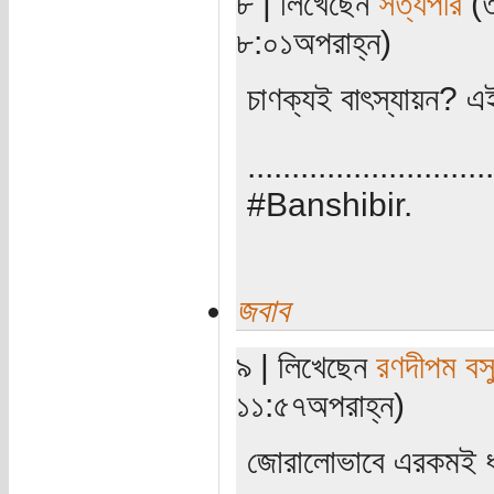
৮ | লিখেছেন
সত্যপীর
(ত
৮:০১অপরাহ্ন)
চাণক্যই বাৎস্যায়ন? এ
............................
#Banshibir.
জবাব
৯ | লিখেছেন
রণদীপম বস
১১:৫৭অপরাহ্ন)
জোরালোভাবে এরকমই ধ