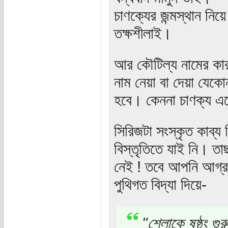
চাণক্যের জন্মস্থান ন
তক্ষশীলাই।
আর কৌটিল্য নামের কার
নাম নেয়া বা দেয়া যেকো
হবে। কেননা চাণক্য এক
সিরিজটা সংস্কৃত কাব্য
বিস্তৃতিতে যাই নি। তা
নেই ! তবে আপনি আগ্রহী 
পুথিগত বিদ্যা দিয়ে-
"শ্লোকে ষষ্ঠং গুরু