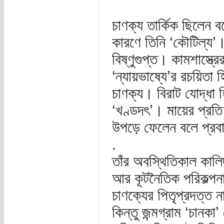
চাণক্য তার্কিক ছিলেন 
কারণে তিনি ‘কৌটিল্য’। জ্
বিষ্ণুগুপ্ত। কামশাস্ত্রে
‘ন্যায়ভাষ্যে’র রচয়িতা হ
চাণক্য। বিরাট যোদ্ধা 
‘খণ্ডদৎ’। মায়ের প্রতি
উপড়ে ফেলেন বলে প্রব
.
তাঁর অবস্থিতিকাল কালি
আর কূটনৈতিক পরিকল্পন
চাণক্যের পিতৃপ্রদত্ত নাম
কিন্তু জন্মগ্রাম ‘চানক