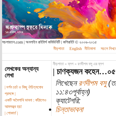
সচলায়তন.com | অনলাইন রাইটার্স কমিউনিটি | কপিরাইট © ২০০৬-২০১৫
নীড়পাতা
English
নীতিমালা
সচলে লিখত
নীড়পাতা
»
ব্লগ
»
রণদীপম বসু এর ব্লগ
লেখকের অন্যান্য
| চাণক্যজন কহেন…০৫ 
লেখা
লিখেছেন
রণদীপম বসু
(তা
| দর্শন চর্চা ও কিছু ঔচিত্যবোধ
১১:৪৩পূর্বাহ্ন)
প্রসঙ্গে |
ক্যাটেগরি:
একটি অবৈশাখি ভাবনা : কাঁঠালেও
আমসত্ত্ব হয়!
চিন্তাভাবনা
| শোকার্ত |