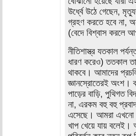
বোঝানো হয়েছে যাঁরা এই
উর্ধ্বে উঠে গেছেন, মৃত
গ্রহণ করতে হবে না, অন
(বেদে বিশ্বাস করলে আ
নীতিশাস্ত্র যতকাল পর্যন্
ধারণ করেও) ততকাল তা 
থাকবে। আমাদের প্রচলি
জ্ঞানস্রোতেরই অংশ। কাঁ
পাড়ের বাড়ি, পুথিগত বিদ্
না, এরকম বহু বহু প্রব
এসেছে। আমরা এখনো তা
খাপ খেয়ে যায় বলেই। আ
পরিবর্তন করে নতুন রূপ 