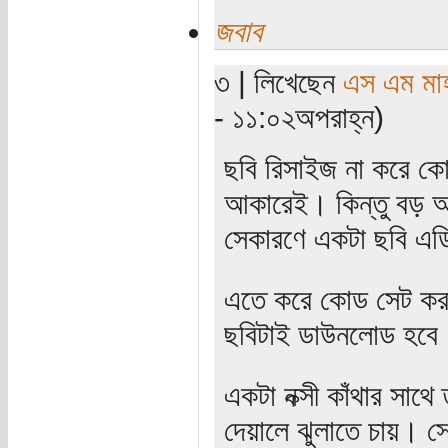
জবাব
৩ | লিখেছেন
এস এম মাহব
- ১১:০২অপরাহ্ন)
ছবি রিসাইজ না করে কো
আকারেই। কিন্তু বড় আ
সেকারণে একটা ছবি এড
এতে করে কোড সেট করা 
ছবিটাই ডাউনলোড হবে
একটা নক্সী কাঁথার সাথে
দেয়ালে ঝুলাতে চায়। স