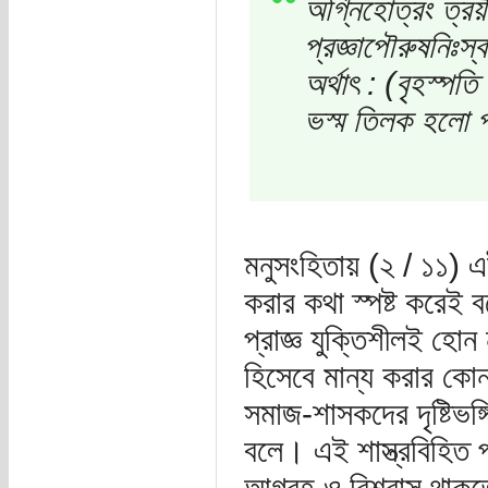
অগ্নিহোত্রং ত্রয়ী
প্রজ্ঞাপৌরুষনিঃস্
অর্থাৎ : (বৃহস্প
ভস্ম তিলক হলো প্
মনুসংহিতায় (২ / ১১) 
করার কথা স্পষ্ট করেই ব
প্রাজ্ঞ যুক্তিশীলই হোন
হিসেবে মান্য করার কোন দ
সমাজ-শাসকদের দৃষ্টিভঙ
বলে। এই শাস্ত্রবিহিত প
আগ্রহ ও বিশ্বাস থাকতে