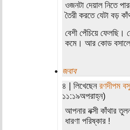
ওজনটা দেয়াল নিতে পারছ
তৈরী করতে যেটা বড় কা
বেশী পেঁচিয়ে ফেলছি।
কমে। আর কোড বসালে
জবাব
৪ | লিখেছেন
রণদীপম বস
১১:১৯অপরাহ্ন)
আপনার নক্সী কাঁথার ত
ধারণা পরিষ্কার !