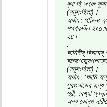
বৃথা হি শপথং কুর
(মনুসংহিতা)।
অর্থাৎ : পণ্ডিত ব
শপথকারীর ইহলোকে
হয়।
.
কামিনীষু বিবাহেষু
ব্রাহ্মণাভ্যুপপ
(মনুসংহিতা)।
অর্থাৎ : ‘আমি অন
সুরতলাভের জন্য অর
স্ত্রী, বেশ্যা প্
অন্য কোনও নারীক