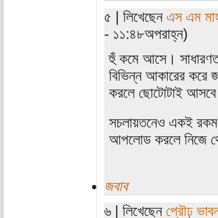
৫ | লিখেছেন
এস এম মাহব
- ১১:৪৮অপরাহ্ন)
হুঁ কমে আসে। সাধারণ
বিভিন্ন আকারের করে জ
করলে ছোটোটাই আসব
সচলায়তনেও একই রকম স
আপলোড করলে নিজে থে
জবাব
৬ | লিখেছেন
প্রৌঢ় ভাবন