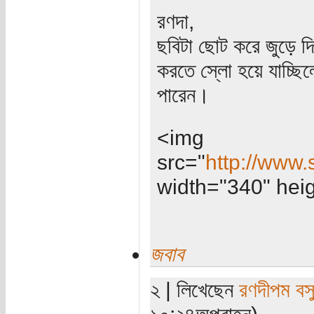
রণদা,
ছবিটা ছোট করে জুড়ে 
করতে স্লো হয়ে যাচ্ছি
পারেন।
<img
src="
http://www.
width="340" heigh
জবাব
২ | লিখেছেন
রণদীপম বস
১০:২৪অপরাহ্ন)