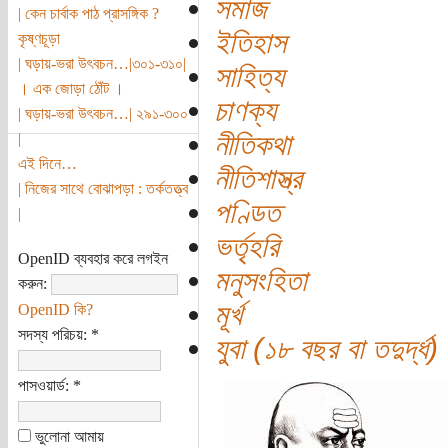
সমাজ
| কেন চার্বাক পাঠ প্রাসঙ্গিক ?
ইতিহাস
কৃষ্ণচূড়া
| ঘড়ায়-ভরা উৎবচন…|৩০১-৩১০|
সাহিত্য
। এক জোড়া ঠোঁট ।
চাণক্য
| ঘড়ায়-ভরা উৎবচন…| ২৯১-৩০০
নীতিকথা
|
এই দিনে…
নীতিশাস্ত্র
| নিজের সাথে বোঝাপড়া : তর্কতত্ত্ব
পণ্ডিত
|
ভর্তৃহরি
OpenID ব্যবহার করে লগইন
মনুসংহিতা
করুন:
মূর্খ
OpenID কি?
সদস্য পরিচয়:
*
যুবা (১৮ বছর বা তদুর্দ্ধ)
পাসওয়ার্ড:
*
ভুলোনা আমায়