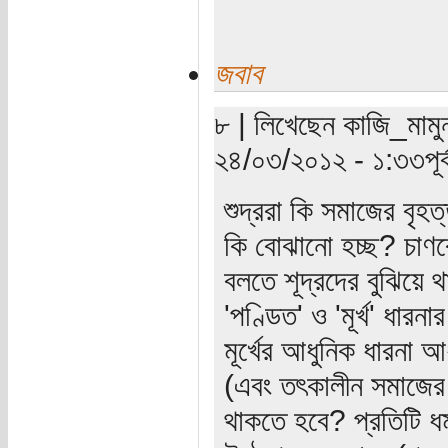
জবাব
৮ | লিখেছেন কাজি_মামুন
২৪/০৩/২০১২ - ১:৩৩পূর্ব
শুদ্ররা কি সমাজের বৃহত্
কি বোঝানো হচ্ছ? চাণক্য
বলতে শূদ্রদের বুঝিয়ে
'পণ্ডিত' ও 'মূর্খ' ধার
মূর্খের আধুনিক ধারনা আ
(এবং তৎকালীন সমাজের ক
থাকতে হবে? প্রতিটি ধ