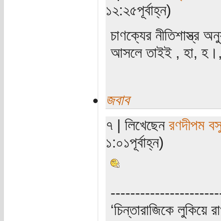
১২:২৫পূর্বাহ্ন)
চাণক্যের নীতিশাস্ত্র 
আসলে তাইই , হা, হ।
জবাব
৭ | লিখেছেন
রণদীপম বস
১:০১পূর্বাহ্ন)
----------------------
‘চিন্তারাজিকে লুকিয়ে র