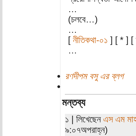
…
(চলবে…)
…
[
নীতিকথা-০১
] [ * ] [
…
রণদীপম বসু এর ব্লগ
মন্তব্য
১ | লিখেছেন
এস এম মাহবু
৯:০৭অপরাহ্ন)