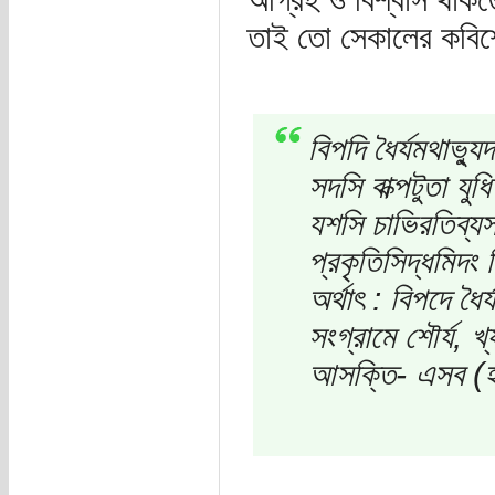
তাই তো সেকালের কবিশ্
বিপদি ধৈর্যমথাভ্যুদ
সদসি বাক্পটুতা যুধ
যশসি চাভিরতিব্য
প্রকৃতিসিদ্ধমিদং
অর্থাৎ : বিপদে ধৈ
সংগ্রামে শৌর্য, খ্
আসক্তি- এসব (হচ্