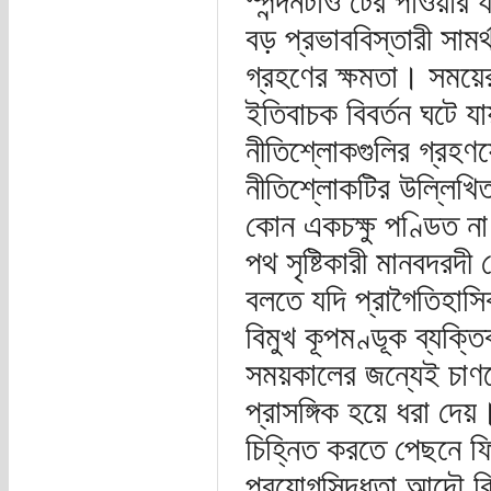
স্পন্দনটাও টের পাওয়া
বড় প্রভাববিস্তারী সামর্
গ্রহণের ক্ষমতা। সময়ে
ইতিবাচক বিবর্তন ঘটে যা
নীতিশ্লোকগুলির গ্রহণযো
নীতিশ্লোকটির উল্লিখিত 
কোন একচক্ষু পণ্ডিত না
পথ সৃষ্টিকারী মানবদরদী 
বলতে যদি প্রাগৈতিহাসিক
বিমুখ কূপমণ্ডূক ব্যক্
সময়কালের জন্যেই চাণ
প্রাসঙ্গিক হয়ে ধরা দে
চিহ্নিত করতে পেছনে ফি
প্রয়োগসিদ্ধতা আদৌ 