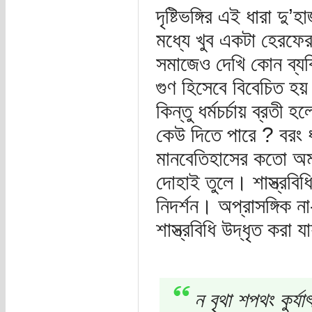
দৃষ্টিভঙ্গির এই ধারা দ
মধ্যে খুব একটা হেরফ
সমাজেও দেখি কোন ব্যক
গুণ হিসেবে বিবেচিত হয় 
কিন্তু ধর্মচর্চায় ব্রত
কেউ দিতে পারে ? বরং ধর্
মানবেতিহাসের কতো অমা
দোহাই তুলে। শাস্ত্রবিধি
নিদর্শন। অপ্রাসঙ্গিক ন
শাস্ত্রবিধি উদ্ধৃত করা য
ন বৃথা শপথং কুর্যা