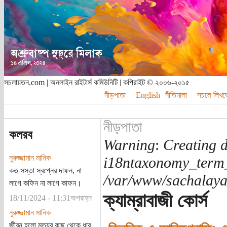
সচলায়তন.com | অনলাইন রাইটার্স কমিউনিটি | কপিরাইট © ২০০৬-২০১৫
নীড়পাতা
English
নীতিমালা
সচলে লিখত
নীড়পাতা
কলরব
Warning
:
Creating d
নুরুজ্জামান মানিক
i18ntaxonomy_term
কত সস্তা স্বপ্নের দাফন, না
/var/www/sachalayat
লাগে কফিন না লাগে কাফন।
ক্যাম্রাবাজী কোর্স
18/11/2024 - 11:31অপরাহ্ন
নুরুজ্জামান মানিক
জীবন হলো মৃত্যুর কাছ থেকে ধার