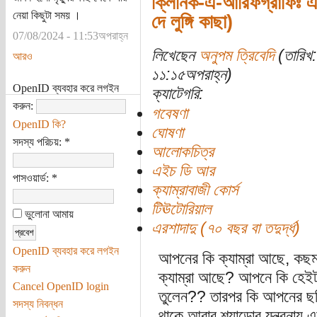
ক্লিনিক-এ-আরিফগ্রাফিঃ 
নেয়া কিছুটা সময় ।
দে লুঙ্গি কাছা)
07/08/2024 - 11:53অপরাহ্ন
লিখেছেন
অনুপম ত্রিবেদি
(তারিখ
আরও
১১:১৫অপরাহ্ন)
OpenID ব্যবহার করে লগইন
ক্যাটেগরি:
করুন:
গবেষণা
OpenID কি?
ঘোষণা
সদস্য পরিচয়:
*
আলোকচিত্র
এইচ ডি আর
পাসওয়ার্ড:
*
ক্যাম্রাবাজী কোর্স
টিঊটোরিয়াল
ভুলোনা আমায়
এরশাদাদু (৭০ বছর বা তদুর্দ্ধ)
OpenID ব্যবহার করে লগইন
আপনের কি ক্যাম্রা আছে, কছম
করুন
ক্যাম্রা আছে? আপনে কি হেইটা 
Cancel OpenID login
তুলেন?? তারপর কি আপনের ছবি
সদস্য নিবন্ধন
থাকে আবার শ্যাডোর যন্ত্রনায়