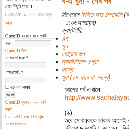
খ-এ খুন! - শেষ পর্ব
নেয়া কিছুটা সময় ।
লিখেছেন
ঈপ্সিত আর চম্পাকলি
[অ
07/08/2024 - 11:53অপরাহ্ন
- ১:৩৬অপরাহ্ন)
আরও
ক্যাটেগরি:
OpenID ব্যবহার করে লগইন
গল্প
করুন:
খুন
OpenID কি?
গোয়েন্দা গল্প
সদস্য পরিচয়:
*
ম্যাজিশিয়ান গুপ্তা
রহস্য
পাসওয়ার্ড:
*
যুবা (১৮ বছর বা তদুর্দ্ধ)
ভুলোনা আমায়
আগের পর্ব এখানে
http://www.sachalaya
OpenID ব্যবহার করে লগইন
করুন
(৯)
Cancel OpenID login
তবে মোবারককে ডাকার আগেই ঝা
সদস্য নিবন্ধন
চল্লিশ ছাড়ায়নি। বললেন, “ভি