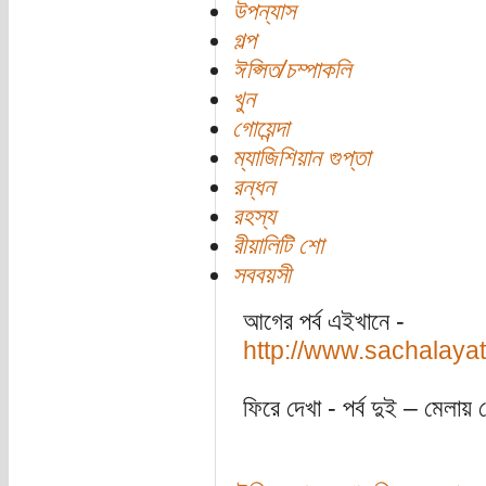
উপন্যাস
গল্প
ঈপ্সিত/চম্পাকলি
খুন
গোয়েন্দা
ম্যাজিশিয়ান গুপ্তা
রন্ধন
রহস্য
রীয়ালিটি শো
সববয়সী
আগের পর্ব এইখানে -
http://www.sachalaya
ফিরে দেখা - পর্ব দুই – মেলায় 