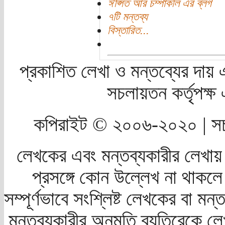
ঈপ্সিত আর চম্পাকলি এর ব্লগ
৭টি মন্তব্য
বিস্তারিত...
প্রকাশিত লেখা ও মন্তব্যের দায় 
সচলায়তন কর্তৃপক্
কপিরাইট © ২০০৬-২০২০ | সচ
লেখকের এবং মন্তব্যকারীর লেখায়
প্রসঙ্গে কোন উল্লেখ না থাকলে স
সম্পূর্ণভাবে সংশ্লিষ্ট লেখকের বা মন
মন্তব্যকারীর অনুমতি ব্যতিরেকে লে