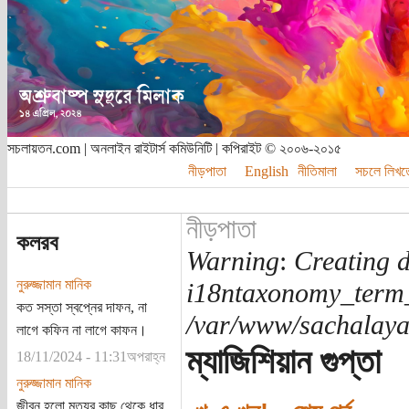
সচলায়তন.com | অনলাইন রাইটার্স কমিউনিটি | কপিরাইট © ২০০৬-২০১৫
নীড়পাতা
English
নীতিমালা
সচলে লিখত
নীড়পাতা
কলরব
Warning
:
Creating d
নুরুজ্জামান মানিক
i18ntaxonomy_term
কত সস্তা স্বপ্নের দাফন, না
/var/www/sachalayat
লাগে কফিন না লাগে কাফন।
ম্যাজিশিয়ান গুপ্তা
18/11/2024 - 11:31অপরাহ্ন
নুরুজ্জামান মানিক
জীবন হলো মৃত্যুর কাছ থেকে ধার