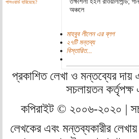
তক্ষশিলা হইল রাওয়ালপিন্ডি; গা
পাসওয়ার্ড হারিয়েছে?
অঞ্চলে
মাহবুব লীলেন এর ব্লগ
২৭টি মন্তব্য
বিস্তারিত...
প্রকাশিত লেখা ও মন্তব্যের দায় 
সচলায়তন কর্তৃপক্
কপিরাইট © ২০০৬-২০২০ | সচ
লেখকের এবং মন্তব্যকারীর লেখায়