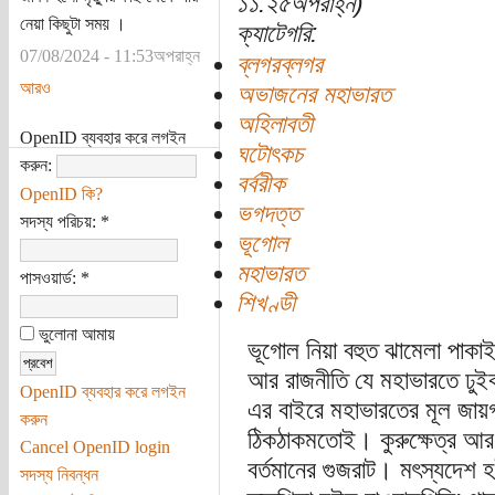
১১:২৫অপরাহ্ন)
নেয়া কিছুটা সময় ।
ক্যাটেগরি:
07/08/2024 - 11:53অপরাহ্ন
ব্লগরব্লগর
আরও
অভাজনের মহাভারত
অহিলাবতী
OpenID ব্যবহার করে লগইন
ঘটোৎকচ
করুন:
বর্বরীক
OpenID কি?
ভগদত্ত
সদস্য পরিচয়:
*
ভূগোল
মহাভারত
পাসওয়ার্ড:
*
শিখণ্ডী
ভুলোনা আমায়
ভূগোল নিয়া বহুত ঝামেলা পাক
আর রাজনীতি যে মহাভারতে ঢু
OpenID ব্যবহার করে লগইন
এর বাইরে মহাভারতের মূল জায়গা
করুন
ঠিকঠাকমতোই। কুরুক্ষেত্র আর
Cancel OpenID login
বর্তমানের গুজরাট। মৎস্যদেশ হ
সদস্য নিবন্ধন