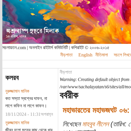
সচলায়তন.com | অনলাইন রাইটার্স কমিউনিটি | কপিরাইট © ২০০৬-২০১৫
নীড়পাতা
English
নীতিমালা
সচলে লিখত
নীড়পাতা
কলরব
Warning
:
Creating default object from
/var/www/sachalayatan/s6/sites/all/m
নুরুজ্জামান মানিক
বর্বরীক
কত সস্তা স্বপ্নের দাফন, না
লাগে কফিন না লাগে কাফন।
মহাভারতের মহাভজঘট ০৬: 
18/11/2024 - 11:31অপরাহ্ন
নুরুজ্জামান মানিক
লিখেছেন
মাহবুব লীলেন
(তারিখ: 
জীবন হলো মৃত্যুর কাছ থেকে ধার