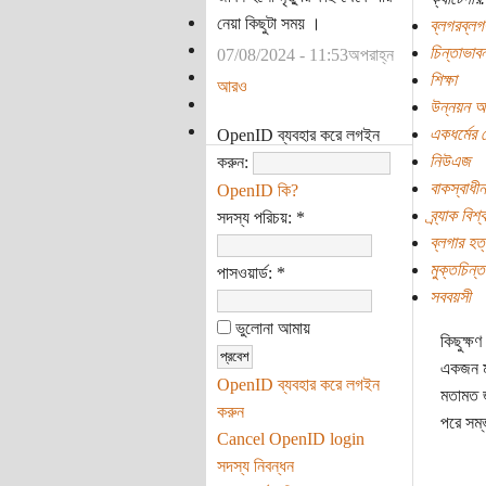
নেয়া কিছুটা সময় ।
ব্লগরব্লগ
চিন্তাভাবন
07/08/2024 - 11:53অপরাহ্ন
শিক্ষা
আরও
উন্নয়ন অ
একধর্মের শ
OpenID ব্যবহার করে লগইন
নিউএজ
করুন:
বাকস্বাধী
OpenID কি?
ব্র্যাক বিশ
সদস্য পরিচয়:
*
ব্লগার হত্
মুক্তচিন্ত
পাসওয়ার্ড:
*
সববয়সী
ভুলোনা আমায়
কিছুক্ষ
একজন মাস
OpenID ব্যবহার করে লগইন
মতামত জ
করুন
পরে সম্
Cancel OpenID login
সদস্য নিবন্ধন