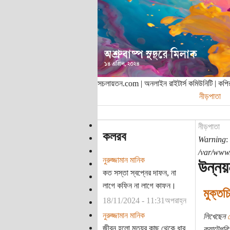
সচলায়তন.com | অনলাইন রাইটার্স কমিউনিটি | ক
নীড়পাতা
নীড়পাতা
কলরব
Warning
:
/var/www/
নুরুজ্জামান মানিক
উন্নয়
কত সস্তা স্বপ্নের দাফন, না
লাগে কফিন না লাগে কাফন।
মুক্তচ
18/11/2024 - 11:31অপরাহ্ন
নুরুজ্জামান মানিক
লিখেছেন
জীবন হলো মৃত্যুর কাছ থেকে ধার
ক্যাটেগরি: