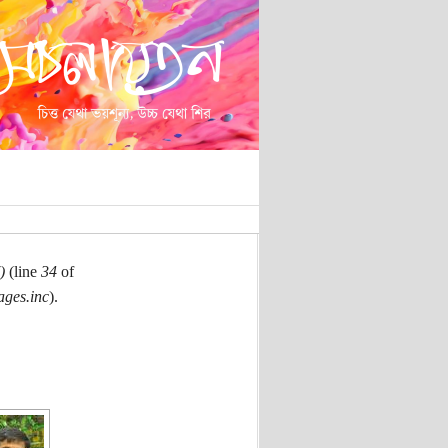
)
(line
34
of
ages.inc
).