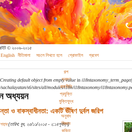
পিরাইট © ২০০৬-২০১৫
English
নীতিমালা
সচলে লিখতে হলে
প্রোফাইল
প্রবেশ
গল্প
ভ্রমণ
Creating default object from empty value
in
i18ntaxonomy_term_page(
রাজনীতি
sachalayatan/s6/sites/all/modules/i18n/i18ntaxonomy/i18ntaxonomy.p
ন অধ্যয়ন
প্রযুক্তি
মুক্তিযুদ্ধ
খেলাধুলা
িন্তা ও বাকস্বাধীনতা: একটি ভীষণ দুর্বল জরিপ
অনুবাদ
বিজ্ঞান
শেহাব
(তারিখ: বুধ, ২৫/১১/২০১৫ - ২:১৪পূর্বাহ্ন)
কবিতা