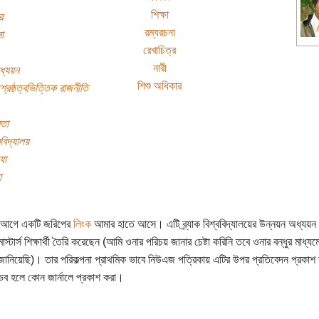
শিক্ষা
র
রম্যরচনা
া
রেখাচিত্র
নারী
ধ্যয়ন
শিশু অধিকার
্রেষ্ঠত্বভিত্তিক রাজনীতি
নতা
্ববিদ্যালয়
যা
া
ণ আগে একটি জরিপের
লিংক
আমার হাতে আসে। এটি ব্র্যাক বিশ্ববিদ্যালয়ের উন্নয়ন অধ্যয়ন
্টার্স শিক্ষার্থী তৈরি করেছেন (আমি ওনার পরিচয় জানার চেষ্টা করিনি তবে ওনার বন্ধুর মাধ্য
ানিয়েছি)। তার পরিকল্পনা প্রাথমিক ভাবে নিউএজ পত্রিকায় এটির উপর প্রতিবেদন প্রকাশ
ভব হলে কোন জার্নালে প্রকাশ করা।