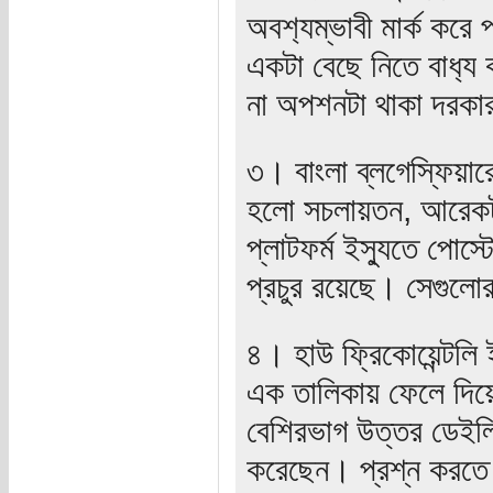
অব‍শ‍্যম্ভাবী মার্ক করে
একটা বেছে নিতে বাধ‍্
না অপশনটা থাকা দরকা
৩। বাংলা ব্লগেস্ফিয়ার
হলো সচলায়তন, আরেকটা
প্লাটফর্ম ইস‍্যুতে পোস
প্রচুর রয়েছে। সেগুলে
৪। হাউ ফ্রিকোয়েন্টলি 
এক তালিকায় ফেলে দিয়ে
বেশিরভাগ উত্তর ডেইলি
করেছেন। প্রশ্ন করতে গ