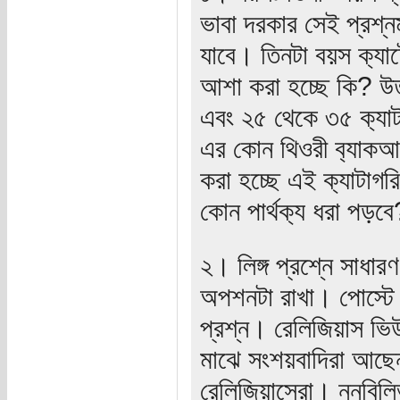
ভাবা দরকার সেই প্রশ্
যাবে। তিনটা বয়স ক‍্যাটে
আশা করা হচ্ছে কি? উত্ত
এবং ২৫ থেকে ৩৫ ক‍্যাট
এর কোন থিওরী ব‍্যা
করা হচ্ছে এই ক‍্যাটাগরি
কোন পার্থক‍্য ধরা পড়বে
২। লিঙ্গ প্রশ্নে সাধা
অপশনটা রাখা। পোস্টে ত
প্রশ্ন। রেলিজিয়াস ভ
মাঝে সংশয়বাদিরা আছে
রেলিজিয়াসেরা। ননবিলিভ