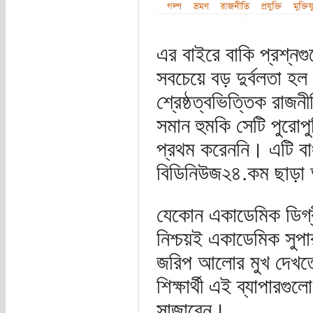
এর বাইরে বাকি প্রশ্ন
সবচেয়ে বড় দুর্বলতা হল
শ্রেষ্ঠত্বভিত্তিক রাজন
সমান হুমকি সেটি পুরোপ
প্রথম করেননি। এটি বাং
বিডিনিউজ২৪.কম ছাড়া আ
যেকোন একাডেমিক ডিগ্
নিশ্চয়ই একাডেমিক সু
জরিপ আলোর মুখ দেখত
শিক্ষার্থী এই ব্যাপারগ
সাজাবেন।