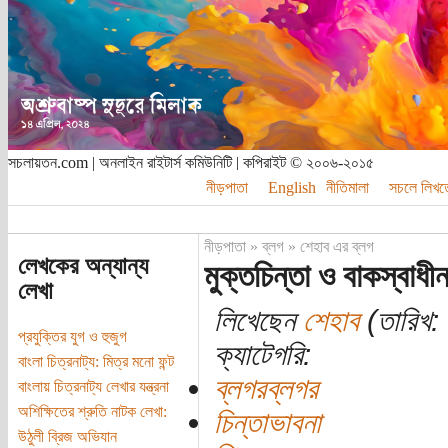
সচলায়তন.com | অনলাইন রাইটার্স কমিউনিটি | কপিরাইট © ২০০৬-২০১৫
নীড়পাতা
English
নীতিমালা
সচলে লিখত
নীড়পাতা
»
ব্লগ
»
শেহাব এর ব্লগ
লেখকের অন্যান্য
মুক্তচিন্তা ও বাকস্বাধী
লেখা
লিখেছেন
শেহাব
(তারিখ: 
প্রযুক্তির যুগ ও হুজুগ
ক্যাটেগরি:
বাংলা চিত্রনাট্য: মিত্র মনো ফন্ট
ব্লগরব্লগর
বাংলায় চিত্রনাট্য লেখার যন্ত্রনা
অশিক্ষিতের শ্রুতি নাটক লেখা:
চিন্তাভাবনা
উঠুলী ব্রিজ অভিযান