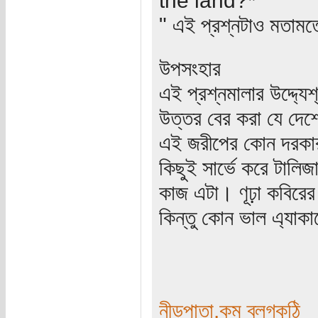
" এই প্রশ্নটাও মতামতে
উপসংহার
এই প্রশ্নমালার উদ্দ‍্য
উত্তর বের করা যে দেশ
এই জরীপের কোন দরক
কিছুই সার্ভে করে টালি
কাজ এটা। ণূঢ়া কবিরের 
কিন্তু কোন ভাল এ‍্য
নীড়পাতা.কম ব্লগকুঠি