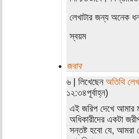
লেখাটার জন্য অনেক ধন
স্বয়ম
জবাব
৬ | লিখেছেন
অতিথি লে
১২:৩৪পূর্বাহ্ন)
এই জরিপ দেখে আমার ম
অধিকারীদের একটা জর
সন্তষ্ট হবো যে, আমরা