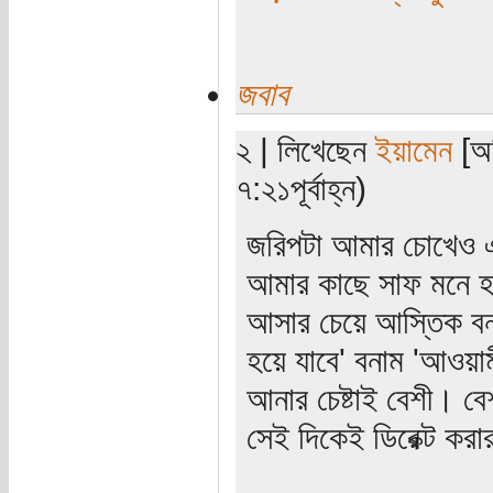
জবাব
২ | লিখেছেন
ইয়ামেন
[অত
৭:২১পূর্বাহ্ন)
জরিপটা আমার চোখেও 
আমার কাছে সাফ মনে হ
আসার চেয়ে আস্তিক বনাম
হয়ে যাবে' বনাম 'আওয়া
আনার চেষ্টাই বেশী। বেশ
সেই দিকেই ডিরেক্ট কর