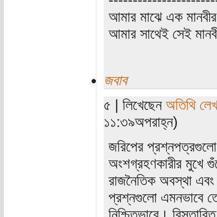
আমার মাঝে এক মানবীর
আমার সাথেই সেই মানবী
জবাব
৫ | লিখেছেন
অতিথি লে
১১:৩৯অপরাহ্ন)
জরিপের প্রশ্নপত্রগুলো 
অংশগ্রহণকারীর মুখে গুঁ
রাজনৈতিক অবস্থা এবং ক
প্রশ্নগুলো এমনভাবে ত
নিশ্চিতভাবে। বিস্তার