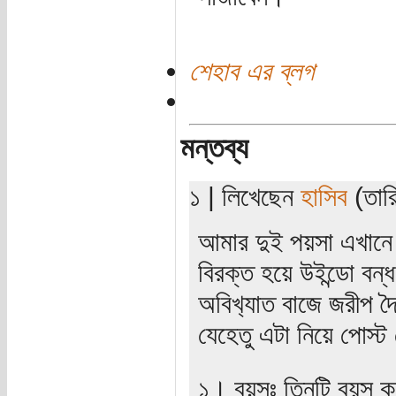
শেহাব এর ব্লগ
মন্তব্য
১ | লিখেছেন
হাসিব
(তারি
আমার দুই পয়সা এখানে
বিরক্ত হয়ে উইন্ডো বন্ধ
অবিখ‍্যাত বাজে জরীপ
যেহেতু এটা নিয়ে পোস্
১। বয়সঃ তিনটি বয়স ক‍