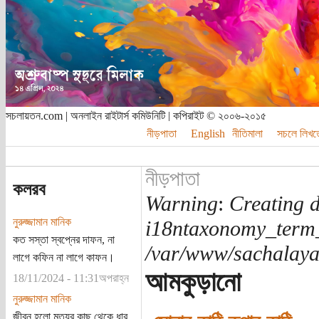
সচলায়তন.com | অনলাইন রাইটার্স কমিউনিটি | কপিরাইট © ২০০৬-২০১৫
নীড়পাতা
English
নীতিমালা
সচলে লিখত
নীড়পাতা
কলরব
Warning
:
Creating d
নুরুজ্জামান মানিক
i18ntaxonomy_term
কত সস্তা স্বপ্নের দাফন, না
/var/www/sachalayat
লাগে কফিন না লাগে কাফন।
আমকুড়ানো
18/11/2024 - 11:31অপরাহ্ন
নুরুজ্জামান মানিক
জীবন হলো মৃত্যুর কাছ থেকে ধার