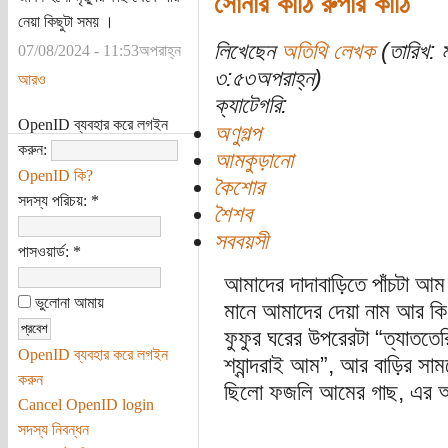
সোনার কাঠি রুপার কাঠি
নেয়া কিছুটা সময় ।
লিখেছেন
অতিথি লেখক
(তারিখ: 
07/08/2024 - 11:53অপরাহ্ন
৩:৫৩অপরাহ্ন)
আরও
ক্যাটেগরি:
OpenID ব্যবহার করে লগইন
অণুগল্প
করুন:
আমকুড়ানো
OpenID কি?
কৈশোর
সদস্য পরিচয়:
*
শৈশব
সববয়সী
পাসওয়ার্ড:
*
আমাদের দাদাবাড়িতে পাঁচটা আ
ভুলোনা আমায়
মানে আমাদের দেয়া নাম আর ক
ফুফুর ঘরের উপরেরটা “ত্যাততে
OpenID ব্যবহার করে লগইন
শ্যান্দরাই আম”, আর বাড়ির সামন
করুন
ছিলো ফজলি আমের গাছ, এর আল
Cancel OpenID login
সদস্য নিবন্ধন