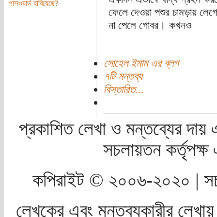
পাসওয়ার্ড হারিয়েছে?
ফেলে দেওয়া পশুর চামড়ায় লেগে
না পেলে গোবর। কখনও
সোহেল ইমাম এর ব্লগ
৭টি মন্তব্য
বিস্তারিত...
প্রকাশিত লেখা ও মন্তব্যের দায় 
সচলায়তন কর্তৃপক্
কপিরাইট © ২০০৬-২০২০ | সচ
লেখকের এবং মন্তব্যকারীর লেখায়