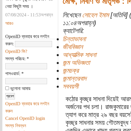
মোক্ষ, নির্বাণ ও মাতৃগর্ভ : দ্
নেয়া কিছুটা সময় ।
লিখেছেন
সোহেল ইমাম
[অতিথি] (
07/08/2024 - 11:53অপরাহ্ন
১১:০৪অপরাহ্ন)
আরও
ক্যাটেগরি:
OpenID ব্যবহার করে লগইন
চিন্তাভাবনা
করুন:
জীববিজ্ঞান
OpenID কি?
আধ্যাত্মিক সাধনা
সদস্য পরিচয়:
*
জন্ম অভিজ্ঞতা
জন্মচক্র
পাসওয়ার্ড:
*
জন্মান্তরবাদ
সববয়সী
ভুলোনা আমায়
কঠোর কৃচ্ছ্র সাধনা দিয়েই আরম
OpenID ব্যবহার করে লগইন
অর্জনের পথ চলা। রাজকুমারে
করুন
ত্যাগ করে মাত্র ২৯ বছর বয়সে
Cancel OpenID login
কৃচ্ছ্র সাধনার সময় গৌতমবুদ্
সদস্য নিবন্ধন
একদিন এভাবে খাদ্য গ্রহন ক