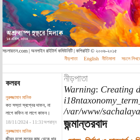
সচলায়তন.com | অনলাইন রাইটার্স কমিউনিটি | কপিরাইট © ২০০৬-২০১৫
নীড়পাতা
English
নীতিমালা
সচলে লিখত
নীড়পাতা
কলরব
Warning
:
Creating d
নুরুজ্জামান মানিক
i18ntaxonomy_term
কত সস্তা স্বপ্নের দাফন, না
/var/www/sachalayat
লাগে কফিন না লাগে কাফন।
জন্মান্তরবাদ
18/11/2024 - 11:31অপরাহ্ন
নুরুজ্জামান মানিক
জীবন হলো মৃত্যুর কাছ থেকে ধার