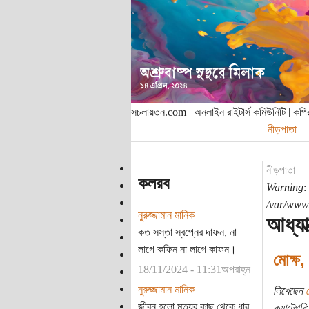
সচলায়তন.com | অনলাইন রাইটার্স কমিউনিটি | ক
নীড়পাতা
নীড়পাতা
কলরব
Warning
:
/var/www/
নুরুজ্জামান মানিক
আধ্যাত
কত সস্তা স্বপ্নের দাফন, না
লাগে কফিন না লাগে কাফন।
মোক্ষ, 
18/11/2024 - 11:31অপরাহ্ন
নুরুজ্জামান মানিক
লিখেছেন
জীবন হলো মৃত্যুর কাছ থেকে ধার
ক্যাটেগরি: