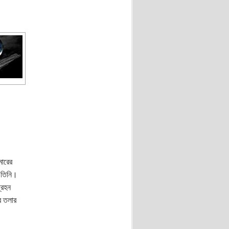
মারের
 তিনি।
্রহন
র তলার