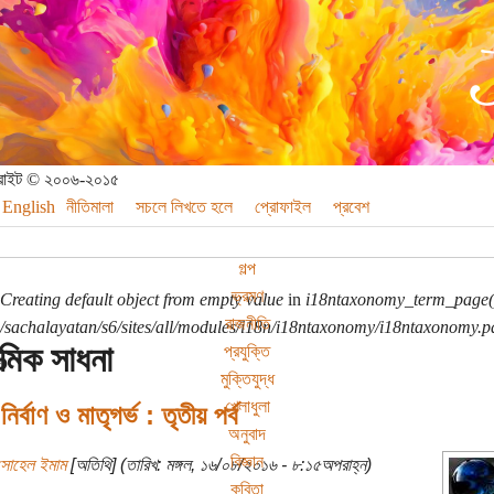
পিরাইট © ২০০৬-২০১৫
English
নীতিমালা
সচলে লিখতে হলে
প্রোফাইল
প্রবেশ
গল্প
ভ্রমণ
Creating default object from empty value
in
i18ntaxonomy_term_page(
রাজনীতি
sachalayatan/s6/sites/all/modules/i18n/i18ntaxonomy/i18ntaxonomy.p
্মিক সাধনা
প্রযুক্তি
মুক্তিযুদ্ধ
খেলাধুলা
নির্বাণ ও মাতৃগর্ভ : তৃতীয় পর্ব
অনুবাদ
বিজ্ঞান
সোহেল ইমাম
[অতিথি] (তারিখ: মঙ্গল, ১৬/০৮/২০১৬ - ৮:১৫অপরাহ্ন)
কবিতা