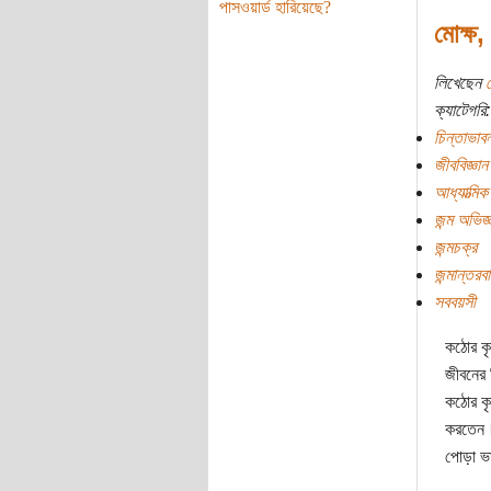
পাসওয়ার্ড হারিয়েছে?
মোক্ষ, 
লিখেছেন
ক্যাটেগরি:
চিন্তাভাবন
জীববিজ্ঞান
আধ্যাত্মিক
জন্ম অভিজ্
জন্মচক্র
জন্মান্তরব
সববয়সী
কঠোর কৃ
জীবনের 
কঠোর কৃ
করতেন। 
পোড়া ভ