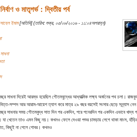
নির্বাণ ও মাতৃগর্ভ : দ্বিতীয় পর্ব
সোহেল ইমাম
[অতিথি] (তারিখ: শুক্র, ০৫/০৮/২০১৬ - ১১:০৪অপরাহ্ন)
া
 সাধনা
ঞতা
াদ
চ্ছ্র সাধনা দিয়েই আরম্ভ হয়েছিল গৌতমবুদ্ধের আধ্যাত্মিক লক্ষ্য অর্জনের পথ চলা। রাজকু
বিত্ত-সম্পদ আর আরাম-আয়েশ ত্যাগ করে মাত্র ২৯ বছর বয়সেই সংসার ছেড়ে সন্ন্যাস নেন
চ্ছ্র সাধনার সময় গৌতমবুদ্ধ সাত দিন পর একদিন, পরে পনেরদিন পর একদিন এভাবে খাদ্য গ
যা খেতেন তাও এমন কিছু নয়। কখনও ফেলে দেওয়া পশুর চামড়ায় লেগে থাকা মাংস, হাঁড়ি
াত, কিছুই না পেলে গোবর। কখনও