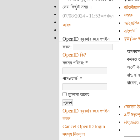
নেয়া কিছুটা সময় ।
জীববিজ্ঞান
সমাজ
07/08/2024 - 11:53অপরাহ্ন
আধ্যাত্মিক
আরও
মাতৃগর্ভ
যুবা (১৮ বছ
OpenID ব্যবহার করে লগইন
করুন:
অনগ্রসর
OpenID কি?
কখনও ওঝ
সদস্য পরিচয়:
*
অলৌকিক 
যাদু বা
পাসওয়ার্ড:
*
যাবেনা,
ভুলোনা আমায়
সোহেল ইম
OpenID ব্যবহার করে লগইন
৪টি মন্তব্
করুন
বিস্তারিত.
Cancel OpenID login
সদস্য নিবন্ধন