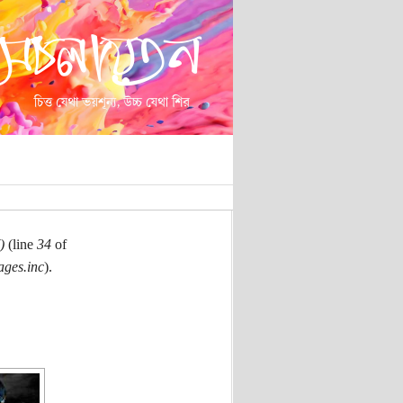
)
(line
34
of
ages.inc
).