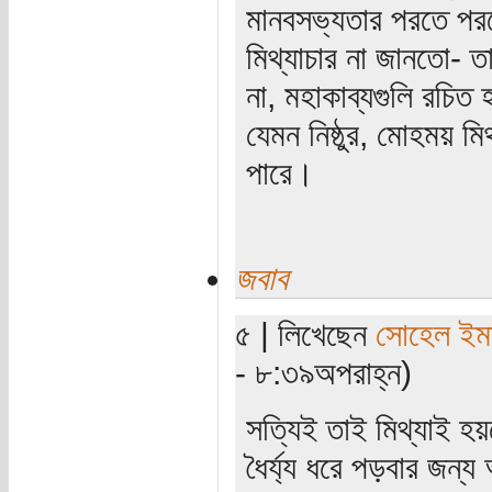
মানবসভ্যতার পরতে পরত
মিথ্যাচার না জানতো- ত
না, মহাকাব্যগুলি রচিত
যেমন নিষ্ঠুর, মোহময় ম
পারে।
জবাব
৫ | লিখেছেন
সোহেল ইম
- ৮:৩৯অপরাহ্ন)
সত্যিই তাই মিথ্যাই হয়ত
ধৈর্য্য ধরে পড়বার জন্