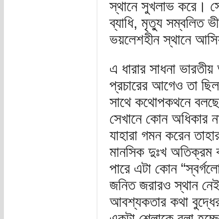
স্থানে সুখলাভ করে। সেই
ব্যাধি, মৃত্যু সম্বলিত 
ভয়লেশহীন স্থানে আসি
এ ধারার সাধনা ভারতীয় অ
প্রচারের আগেও তা ছিল
সাথে কথোপকথনে বলছে, “
সেখানে কোন অধিকার না
যাহারা গমন করেন তাহারা
মানসিক দুঃখ অতিক্রম 
পারে এটা কোন “স্বর্গলো
জনিত জরারও স্থান নেই,
আবশ্যকতার কথা বুদ্ধে
একটা শ্লোকে বলা হচ্ছ