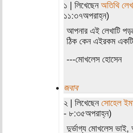
১ | লিখেছেন
অতিথি লে
১১:৩৭অপরাহ্ন)
আপনার এই লেখাটি পড়ত
ঠিক কেন এইরকম একটি 
---মোখলেস হোসেন
জবাব
২ | লিখেছেন
সোহেল ইম
- ৮:৩৫অপরাহ্ন)
দুর্ভাগ্য মোখলেস ভাই,