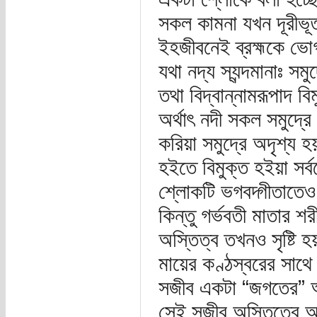
সকল কামনা যখন দূরীভূ
ইহজীবনেই ব্রহ্মকে ভো
যথা নদ্য স্যন্দমানাঃ সমু
তথা বিদ্বান্নামরূপাদ বি
অর্থাৎ নদী সকল সমুদ্রে
করিয়া সমুদ্রে অদৃশ্য হয়,
হইতে বিমুক্ত হইয়া সর্ব
শ্লোকটি ভগবদ্গীতাতেও 
কিন্তু গর্ভবতী মাতার 
অস্তিত্ব তখনও সৃষ্টি
মায়ের কণ্ঠস্বরের সাথে
সজীব একটা “জগতের” অং
সেই সজীব অস্তিত্বে আ