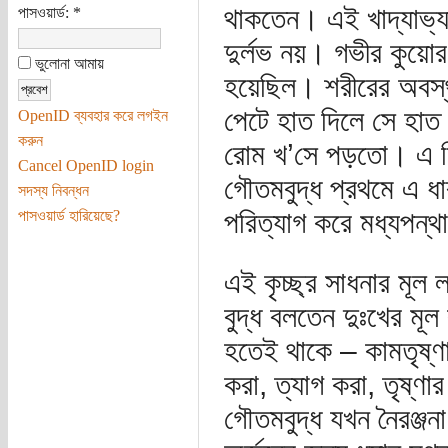
থাকতেন। এই খাদ্যাভ্যা
পাসওয়ার্ড:
*
দুর্লভ নয়। গভীর কুয়োর
ভুলোনা আমায়
হয়েছিল। শরীরের অবস্
পেটে হাত দিলে সে হাত
OpenID ব্যবহার করে লগইন
করুন
রোম খ’সে পড়তো। এ ছিল
Cancel OpenID login
গৌতমবুদ্ধ প্রথমে এ ধ
সদস্য নিবন্ধন
পরিত্যাগ করে মধ্যপন্
পাসওয়ার্ড হারিয়েছে?
এই কৃচ্ছ্র সাধনার মূল 
বুদ্ধ বলতেন দুঃখের মূল
হতেই থাকে – কামতৃষ্ণা,
করা, ত্যাগ করা, তৃষ্ণ
গৌতমবুদ্ধ যখন নৈরঞ্জনা 