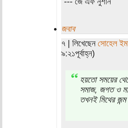
--- জে এফ নুশান
জবাব
৭ | লিখেছেন
সোহেল ইম
৯:২১পূর্বাহ্ন)
হয়তো সময়ের থেকে 
সমাজ, জগত ও মান
তখনই মিথের জন্ম