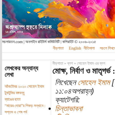
সচলায়তন.com | অনলাইন রাইটার্স কমিউনিটি | কপিরাইট © ২০০৬-২০১৫
নীড়পাতা
English
নীতিমালা
সচলে লিখত
নীড়পাতা
»
ব্লগ
»
সোহেল ইমাম এর ব্লগ
লেখকের অন্যান্য
মোক্ষ, নির্বাণ ও মাতৃগর্ভ :
লেখা
লিখেছেন
সোহেল ইমাম
[
আঁকটোবর ২০২০ সোহেল ইমাম
১১:০৪অপরাহ্ন)
টুকটুকির বঙ্গবন্ধু
ক্যাটেগরি:
ব্যাঙের ছাতা
“মায়ের দোয়া”র শিকড় সন্ধানে :
চিন্তাভাবনা
সপ্তম ও শেষ পর্ব