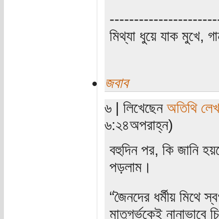
----------------------
মিথ্যা ধুয়ে যাক মুখে, গ
জবাব
৬ | লিখেছেন
অতিথি লে
৬:২৪অপরাহ্ন)
বহুদিন পর, কি জানি হ
পড়লাম।
“জৈনদের ধর্মীয় মিথে স্
মাতৃগর্ভকেই নানাভাবে 