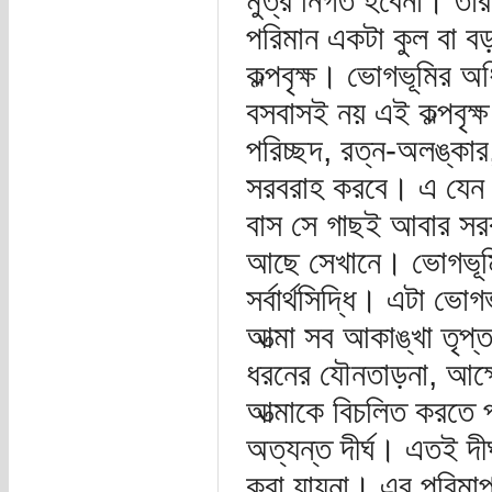
মুত্র নির্গত হবেনা। তা
পরিমান একটা কুল বা 
কল্পবৃক্ষ। ভোগভূমির অধি
বসবাসই নয় এই কল্পবৃক্
পরিচ্ছদ, রত্ন-অলঙ্কার, 
সরবরাহ করবে। এ যেন ম
বাস সে গাছই আবার সরবর
আছে সেখানে। ভোগভূমি 
সর্বার্থসিদ্ধি। এটা 
আত্মা সব আকাঙ্খা তৃপ
ধরনের যৌনতাড়না, আক্ষেপ
আত্মাকে বিচলিত করতে পা
অত্যন্ত দীর্ঘ। এতই দ
করা যায়না। এর পরিমাপ