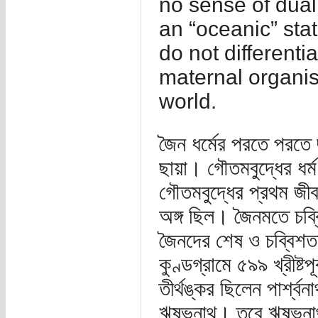
no sense of duali
an “oceanic” sta
do not different
maternal organis
world.
জৈন ধর্মের পরতে পরতে 
ছায়া। গৌতমবুদ্ধের ধর্
গৌতমবুদ্ধের প্রথম জীব
অঙ্গ ছিল। জৈনমতে চব্ব
জৈনদের শেষ ও চব্বিশত
কুণ্ডগ্রামে ৫৯৯ খ্রীষ্টপূ
তীর্থঙ্কর ছিলেন পার্শ্
ঋষভনাথ। তবে ঋষভনাথ ও পা