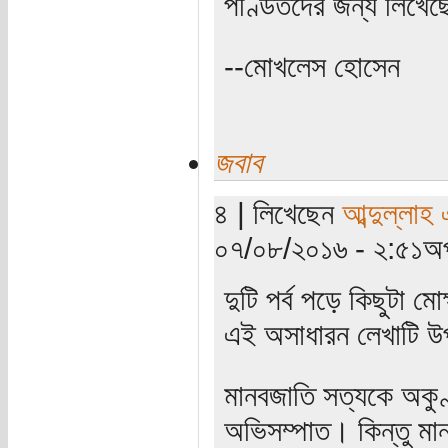
পণ্ডিতদের জন্য লিখেছ
--মোখলেস হোসেন
জবাব
৪ | লিখেছেন
আব্দুল্লাহ
০৭/০৮/২০১৬ - ২:৫১অপ
দুটি পর্ব পড়ে কিছুটা ম
এই অসাধারন লেখাটি উপ
মানবজাতি সত্যকে অকুণ্
অভিসম্পাত। কিন্তু মান