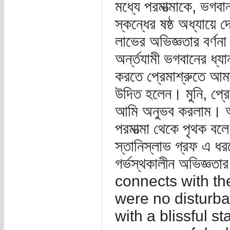
মধ্যে পরমাত্মাকে, ভগ
স্কন্ধের ষষ্ঠ অধ্যায়ে দ
লাভের অভিজ্ঞতার বর্ণন
অর্ন্তযামী ভগবানের ধ্
করতে প্রেমাশ্রুতে আমার
উদিত হলেন। মুনি, প্র
আমি অনুভব করলাম। আনন
পরমাত্মা থেকে পৃথক ব
স্তানিস্লাভ গ্রফ এ ধরন
গর্ভস্থকালীন অভিজ্ঞতার
connects with the
were no disturba
with a blissful s