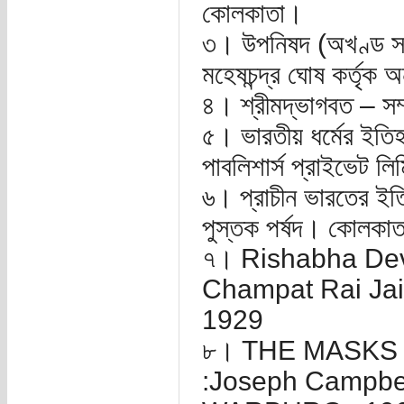
কোলকাতা।
৩। উপনিষদ (অখণ্ড সংস্
মহেষচন্দ্র ঘোষ কর্তৃ
৪। শ্রীমদ্ভাগবত – স
৫। ভারতীয় ধর্মের ইতিহাস
পাবলিশার্স প্রাইভেট 
৬। প্রাচীন ভারতের ইতিহ
পুস্তক পর্ষদ। কোলকা
৭। Rishabha Dev
Champat Rai Jain
1929
৮। THE MASKS
:Joseph Campbe