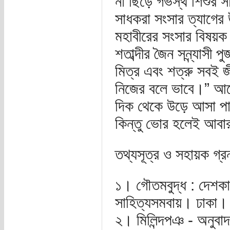
না ছিঁড়ে গর্ভস্থ শিশু
সাধকরা সংসার ত্যাগের
মহাবীরের সংসার বিষয়ক দ
শতাব্দীর জৈন সন্ন্যাসী প
মিত্র এবং শত্রু সবই 
নিজের বলে ভাবে।” আরো
দিক থেকে উড়ে আসা পাখি
কিন্তু ভোর হলেই আবা
তথ্যসূত্র ও সহায়ক গ্রন
১। গৌতমবুদ্ধ : দেশকাল
সাহিত্যসমবায়। ঢাকা।
২। মিলিন্দপঞ - অনুবা