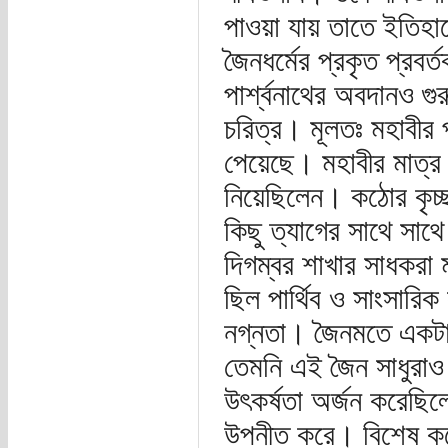
পাওয়া যায় তাতে ইতিহ
জৈনধর্মের প্রকৃত প্রব
পার্শ্বনাথের অবদানও গ
চরিত্র। মূলতঃ মহাবীর 
পেয়েছে। মহাবীর মাত্র 
নিয়েছিলেন। কঠোর কৃচ্
কিছু ত্যাগের সাথে সাথে
দিগম্বর শাখার সাধকরা
ছিল পার্থিব ও সাংসারিক
নগ্নতা। জৈনমতে একটা 
তেমনি এই জৈন সাধুরাও ব্
উৎকর্ষতা অর্জন করেছিলে
উপনীত করে। বিশেষ করে