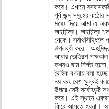
করে। এখানে বসবাসকার
পূর্ব জন্ম সমূহের কঠোর 
মধ্যে দিয়ে আত্মা এ অব
অহমিন্দ্র। অহমিন্দ্র শব্
থেকে। সর্বার্থসিদ্ধিতে 
উপলব্ধী করে। অহমিন্দ্
আবার তেত্রিশ পক্ষকা
কখনও ঘাম নির্গত হয়না,
দৈহিক বর্ণনায় বলা হচ্
নয় বরং বেশ ক্ষুদ্রই ব
উপরে সেই সর্বোৎকৃষ্ট স
করে। এই স্থানে একবার
ফিরে আসতে হয়না। অক্