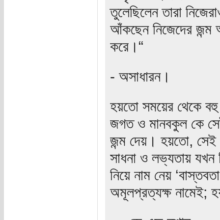
তুলেছিলেন তারা নিজেরা
আঁকছেন নিজেদের জন্ম অভ
করে।“
- অসাধারন।
হয়তো সময়ের থেকে বহু ব
জগত ও মানবকুল কে সেই
জন্ম দেয়। হয়তো, সেই 
সাধনা ও লভ্যতায় যখন ক
নিয়ে নাম নেয় ‘বাস্তবত
অমূলপ্রত্যক্ষ নামেই;