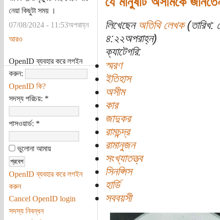
যে মানুষটি অসীমকে জানতে
নেয়া কিছুটা সময় ।
লিখেছেন
অতিথি লেখক
(তারিখ: 
07/08/2024 - 11:53অপরাহ্ন
৪:২২অপরাহ্ন)
আরও
ক্যাটেগরি:
OpenID ব্যবহার করে লগইন
স্মরণ
করুন:
ইতিহাস
OpenID কি?
অসীম
সদস্য পরিচয়:
*
কার
জাদুকর
পাসওয়ার্ড:
*
রামচন্দ্র
রামানুজন
ভুলোনা আমায়
সংখ্যাতত্ত্ব
সিনপ্সিস
OpenID ব্যবহার করে লগইন
হার্ডি
করুন
সববয়সী
Cancel OpenID login
সদস্য নিবন্ধন