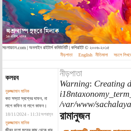
সচলায়তন.com | অনলাইন রাইটার্স কমিউনিটি | কপিরাইট © ২০০৬-২০১৫
নীড়পাতা
English
নীতিমালা
সচলে লিখত
নীড়পাতা
কলরব
Warning
:
Creating d
নুরুজ্জামান মানিক
i18ntaxonomy_term
কত সস্তা স্বপ্নের দাফন, না
/var/www/sachalayat
লাগে কফিন না লাগে কাফন।
রামানুজন
18/11/2024 - 11:31অপরাহ্ন
নুরুজ্জামান মানিক
জীবন হলো মৃত্যুর কাছ থেকে ধার