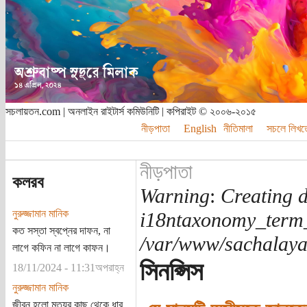
সচলায়তন.com | অনলাইন রাইটার্স কমিউনিটি | কপিরাইট © ২০০৬-২০১৫
নীড়পাতা
English
নীতিমালা
সচলে লিখত
নীড়পাতা
কলরব
Warning
:
Creating d
নুরুজ্জামান মানিক
i18ntaxonomy_term
কত সস্তা স্বপ্নের দাফন, না
/var/www/sachalayat
লাগে কফিন না লাগে কাফন।
সিনপ্সিস
18/11/2024 - 11:31অপরাহ্ন
নুরুজ্জামান মানিক
জীবন হলো মৃত্যুর কাছ থেকে ধার