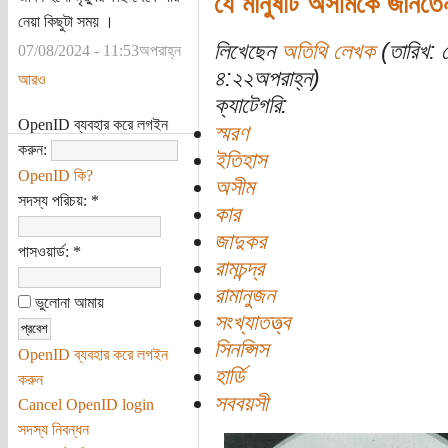
যে মানুষটি অসীমকে জানতে
নেয়া কিছুটা সময় ।
লিখেছেন
অতিথি লেখক
(তারিখ: 
07/08/2024 - 11:53অপরাহ্ন
৪:২২অপরাহ্ন)
আরও
ক্যাটেগরি:
OpenID ব্যবহার করে লগইন
স্মরণ
করুন:
ইতিহাস
OpenID কি?
অসীম
সদস্য পরিচয়:
*
কার
জাদুকর
পাসওয়ার্ড:
*
রামচন্দ্র
রামানুজন
ভুলোনা আমায়
সংখ্যাতত্ত্ব
সিনপ্সিস
OpenID ব্যবহার করে লগইন
হার্ডি
করুন
সববয়সী
Cancel OpenID login
সদস্য নিবন্ধন