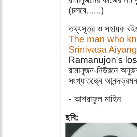
(চলবে......)
তথ্যসূত্র ও সহায়ক বই
The man who knew
Srinivasa Aiyan
Ramanujon's los
রামানুজন-নিউরনে অনুর
সংখ্যাতত্ত্বে আনন্দভ্রম
- আশরাফুল মাহিন
ছবি: