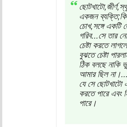
ছোটখাটো,জীর্ণ,স্থ
একজন ব্যক্তি;কিন্
চোখ,সঙ্গে একটি ছ
গরিব...সে তার ন
চেষ্টা করতে লাগ
বুঝতে চেষ্টা পার
ঠিক বলছে নাকি ভ
আমার ছিল না।..
যে সে ছোটখাটো এ
করতে পারে এবং নি
পারে।