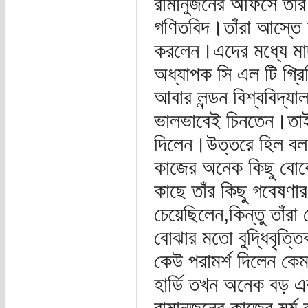
রামানুজনের অফিসে তাঁর
গণিতবিদ।তাঁরা আস্তে 
করলেন।এদের মধ্যে মাদ্
অধ্যাপক সি এল টি গ্র
আবার লন্ডন বিশ্ববিদ্
ভালভাবেই চিনতেন।তাই 
দিলেন।উত্তরে হিল বলল
কাজের অনেক কিছু বো
কাছে তাঁর কিছু গবেষণার
চেয়েছিলেন,কিন্তু তাঁর
বোঝার মতো বুদ্ধিবৃত্
কেউ পরামর্শ দিলেন কেম
হার্ডি তখন অনেক বড় এ
রামানুজনের কাজের মর্ম