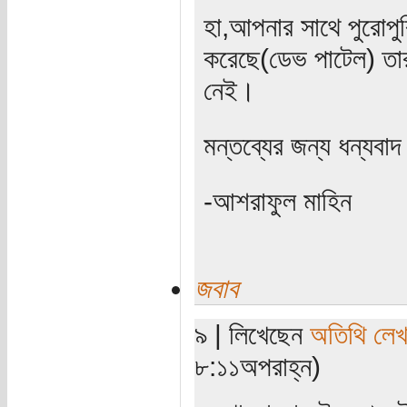
হা,আপনার সাথে পুরোপু
করেছে(ডেভ পাটেল) তা
নেই।
মন্তব্যের জন্য ধন্যবা
-আশরাফুল মাহিন
জবাব
৯ | লিখেছেন
অতিথি লে
৮:১১অপরাহ্ন)