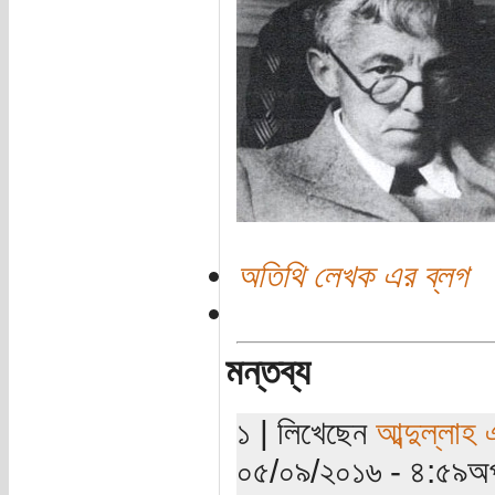
অতিথি লেখক এর ব্লগ
মন্তব্য
১ | লিখেছেন
আব্দুল্লাহ
০৫/০৯/২০১৬ - ৪:৫৯অপ