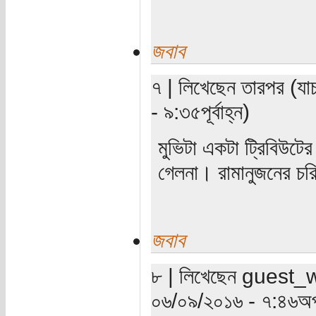
জবাব
৭ | লিখেছেন তারপর (যা
- ৯:৩৫পূর্বাহ্ন)
মুভিটা একটা ট্রিবিউটে
গেলনা। রামানুজনের চরি
জবাব
৮ | লিখেছেন guest_wri
০৬/০৯/২০১৬ - ৭:৪৬অপ