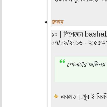
জবাব
১০ | লিখেছেন bashabi 
০৭/০৯/২০১৬ - ২:৫৫অপ
পোলাটার অভিনয় 
একমত।.খুব ই বিরক