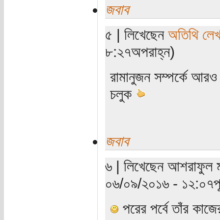
জবাব
৫ | লিখেছেন
অতিথি লে
৮:২৭অপরাহ্ন)
রামানুজন সম্পর্কে আর
চলুক
জবাব
৬ | লিখেছেন আশরাফুল মা
০৬/০৯/২০১৬ - ১২:০৭পূর্
পরের পর্বে তাঁর কাজে