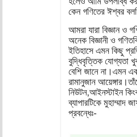
হলেও আমি উপলব্ধি কর
কেন গণিতের ঈশ্বর বলছ
আমরা যারা বিজ্ঞান ও গণ
অনেক বিজ্ঞানী ও গণিতবি
ইতিহাসে এমন কিছু প্রত
বুদ্ধিবৃত্তিক যোগ্যতা খ
বেশি জানে না।এমন একজ
রামানুজান আয়েঙ্গার।তা
নিউটন,আইনস্টাইন কিং
ব্যাপারটিকে মুহাম্মাদ জ
প্রবন্ধেঃ-