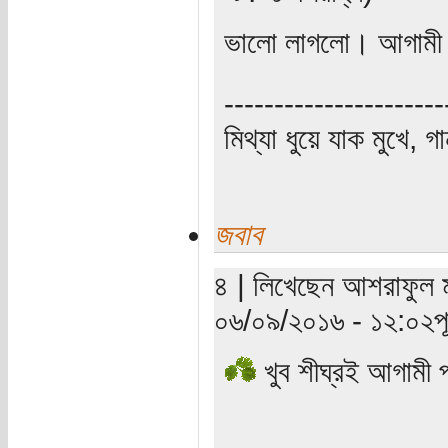
ভালো লাগলো। আগামী পর
----------------------
মিথ্যা ধুয়ে যাক মুখে, গ
জবাব
৪ | লিখেছেন আশরাফুল মা
০৬/০৯/২০১৬ - ১২:০২পূর্
খুব শীঘ্রই আগামী 