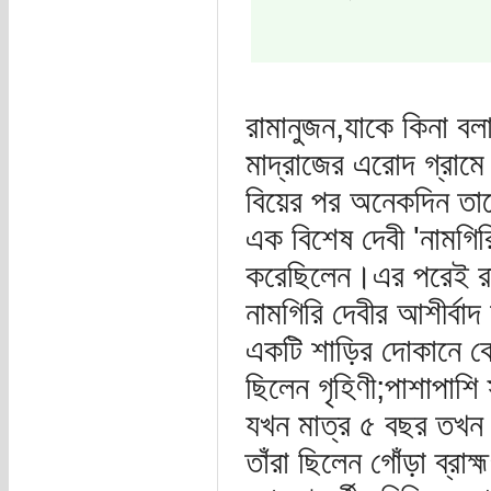
রামানুজন,যাকে কিনা বলা
মাদ্রাজের এরোদ গ্রামে 
বিয়ের পর অনেকদিন তাদ
এক বিশেষ দেবী 'নামগিরি
করেছিলেন।এর পরেই রাম
নামগিরি দেবীর আশীর্বাদ
একটি শাড়ির দোকানে ক
ছিলেন গৃহিণী;পাশাপাশি
যখন মাত্র ৫ বছর তখন তি
তাঁরা ছিলেন গোঁড়া ব্রা