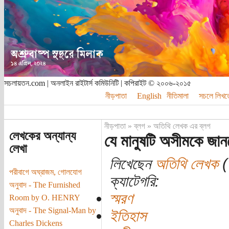
সচলায়তন.com | অনলাইন রাইটার্স কমিউনিটি | কপিরাইট © ২০০৬-২০১৫
নীড়পাতা
English
নীতিমালা
সচলে লিখত
নীড়পাতা
»
ব্লগ
»
অতিথি লেখক এর ব্লগ
লেখকের অন্যান্য
যে মানুষটি অসীমকে জা
লেখা
লিখেছেন
অতিথি লেখক
(
পরীবাগে অঘ্রাজম, গোলযোগ
ক্যাটেগরি:
অনুবাদ - The Furnished
স্মরণ
Room by O. HENRY
অনুবাদ - The Signal-Man by
ইতিহাস
Charles Dickens