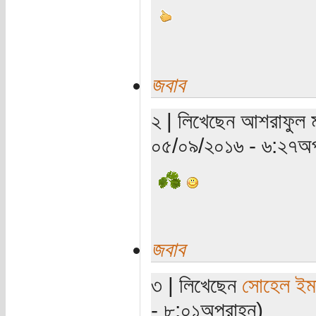
জবাব
২ | লিখেছেন আশরাফুল ম
০৫/০৯/২০১৬ - ৬:২৭অপ
জবাব
৩ | লিখেছেন
সোহেল ইম
- ৮:০১অপরাহ্ন)