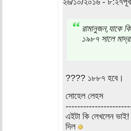
২৬/১০/২০১৬ - ৮:২৭পূর্ব
রামানুজন,যাকে কিন
১৯৮৭ সালে মাদ্র
???? ১৮৮৭ হবে।
সোহেল লেহস
----------------------
এইটা কি লেখলেন ভাই! গ
দিল