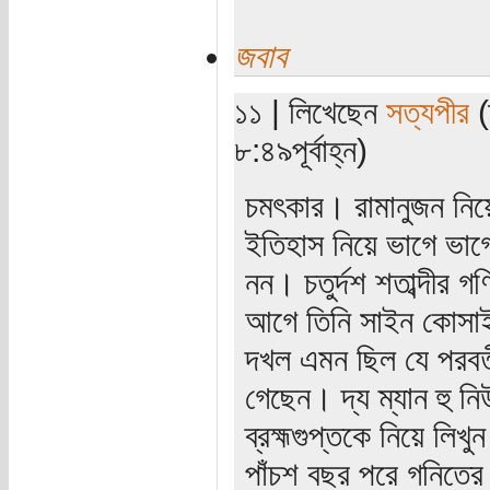
জবাব
১১ | লিখেছেন
সত্যপীর
(
৮:৪৯পূর্বাহ্ন)
চমৎকার। রামানুজন নি
ইতিহাস নিয়ে ভাগে ভাগ
নন। চতুর্দশ শতাব্দীর 
আগে তিনি সাইন কোসাইন
দখল এমন ছিল যে পরবর্
গেছেন। দ্য ম্যান হু নি
ব্রহ্মগুপ্তকে নিয়ে লি
পাঁচশ বছর পরে গনিতের 