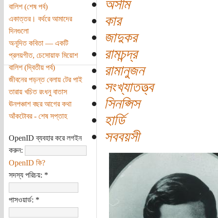
অসীম
বালিশ (শেষ পর্ব)
কার
একাত্তর। বর্থরে আমাদের
দিনগুলো
জাদুকর
অনূদিত কবিতা — একটি
রামচন্দ্র
প্রলয়গীত, চেসোয়াফ মিয়োশ
রামানুজন
বালিশ (দ্বিতীয় পর্ব)
জীবনের পড়ন্ত বেলায় টের পাই
সংখ্যাতত্ত্ব
তারায় খচিত রংধনু বাতাস
সিনপ্সিস
ঊনপঞ্চাশ বছর আগের কথা
আঁকটোবর - শেষ সপ্তাহ
হার্ডি
সববয়সী
OpenID ব্যবহার করে লগইন
করুন:
OpenID কি?
সদস্য পরিচয়:
*
পাসওয়ার্ড:
*