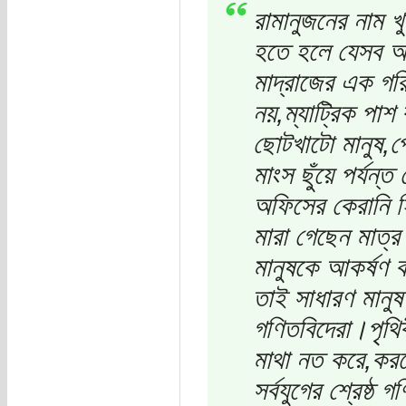
রামানুজনের নাম খ
হতে হলে যেসব আক
মাদ্রাজের এক গরিব
নয়,ম্যাট্রিক পাশ
ছোটখাটো মানুষ,পো
মাংস ছুঁয়ে পর্যন্
অফিসের কেরানি হি
মারা গেছেন মাত্
মানুষকে আকর্ষণ ক
তাই সাধারণ মানুষ
গণিতবিদেরা।পৃথিব
মাথা নত করে,করবে
সর্বযুগের শ্রেষ্