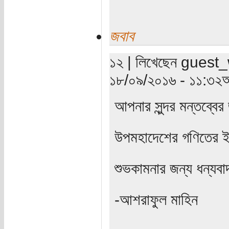
জবাব
১২ | লিখেছেন guest_wr
১৮/০৯/২০১৬ - ১১:৩২অ
আপনার সুন্দর মন্তব্বের
উপমহাদেশের গণিতের ই
শুভকামনার জন্য ধন্যব
-আশরাফুল মাহিন