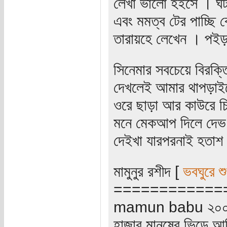
লেখা ভালো হইসে । ঘটনা
এবং মমত্ব টের পাচ্ছি
তারায়হে লেখেন । পইড়
সিনেমার সবচেয়ে বিরক্
দেখলেই আমার থাপড়াইতে
ওরে ছাড়া আর কাউরে চি
মনে মেকআপ দিলে দেভ 
দেইখা যারপরনাই হতাশ
মামুনুর রশীদ [
ভবঘুরে শ
============
mamun babu ২০০
হাজার মানুষের ভিড়ে আম