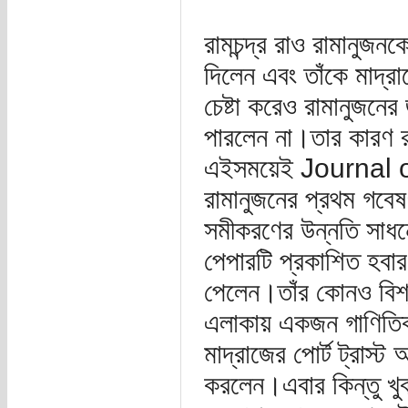
রামচন্দ্র রাও রামানুজন
দিলেন এবং তাঁকে মাদ্র
চেষ্টা করেও রামানুজনের
পারলেন না।তার কারণ রা
এইসময়েই Journal 
রামানুজনের প্রথম গবে
সমীকরণের উন্নতি সাধনে
পেপারটি প্রকাশিত হবার
পেলেন।তাঁর কোনও বিশ্বব
এলাকায় একজন গাণিতিক
মাদ্রাজের পোর্ট ট্রাস
করলেন।এবার কিন্তু খু