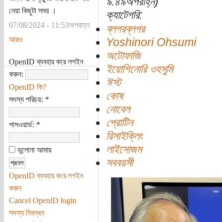
৯:৪৯অপরাহ্ন)
নেয়া কিছুটা সময় ।
ক্যাটেগরি:
07/08/2024 - 11:53অপরাহ্ন
ব্লগরব্লগর
আরও
Yoshinori Ohsumi
অটোফাজি
OpenID ব্যবহার করে লগইন
ইয়োশিনোরি ওহসুমি
করুন:
ঈস্ট
OpenID কি?
কোষ
সদস্য পরিচয়:
*
নোবেল
প্রোটিন
পাসওয়ার্ড:
*
রিসাইক্লিং
লাইসোজম
ভুলোনা আমায়
সববয়সী
OpenID ব্যবহার করে লগইন
করুন
Cancel OpenID login
সদস্য নিবন্ধন