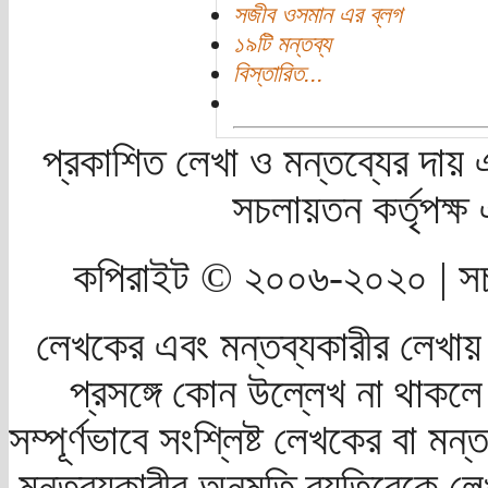
সজীব ওসমান এর ব্লগ
১৯টি মন্তব্য
বিস্তারিত...
প্রকাশিত লেখা ও মন্তব্যের দায় 
সচলায়তন কর্তৃপক্
কপিরাইট © ২০০৬-২০২০ | সচ
লেখকের এবং মন্তব্যকারীর লেখায়
প্রসঙ্গে কোন উল্লেখ না থাকলে স
সম্পূর্ণভাবে সংশ্লিষ্ট লেখকের বা মন
মন্তব্যকারীর অনুমতি ব্যতিরেকে লে