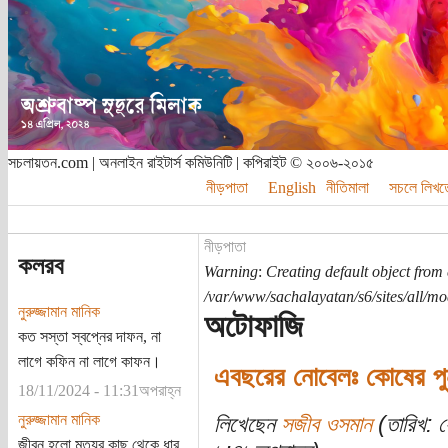
সচলায়তন.com | অনলাইন রাইটার্স কমিউনিটি | কপিরাইট © ২০০৬-২০১৫
নীড়পাতা
English
নীতিমালা
সচলে লিখত
নীড়পাতা
কলরব
Warning
:
Creating default object from
/var/www/sachalayatan/s6/sites/all/m
নুরুজ্জামান মানিক
অটোফাজি
কত সস্তা স্বপ্নের দাফন, না
লাগে কফিন না লাগে কাফন।
এবছরের নোবেলঃ কোষের পুনঃচ
18/11/2024 - 11:31অপরাহ্ন
নুরুজ্জামান মানিক
লিখেছেন
সজীব ওসমান
(তারিখ: 
জীবন হলো মৃত্যুর কাছ থেকে ধার