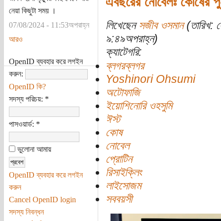
এবছরের নোবেলঃ কোষের পুনঃচ
নেয়া কিছুটা সময় ।
লিখেছেন
সজীব ওসমান
(তারিখ: 
07/08/2024 - 11:53অপরাহ্ন
৯:৪৯অপরাহ্ন)
আরও
ক্যাটেগরি:
OpenID ব্যবহার করে লগইন
ব্লগরব্লগর
করুন:
Yoshinori Ohsumi
OpenID কি?
অটোফাজি
সদস্য পরিচয়:
*
ইয়োশিনোরি ওহসুমি
ঈস্ট
পাসওয়ার্ড:
*
কোষ
নোবেল
ভুলোনা আমায়
প্রোটিন
রিসাইক্লিং
OpenID ব্যবহার করে লগইন
লাইসোজম
করুন
সববয়সী
Cancel OpenID login
সদস্য নিবন্ধন