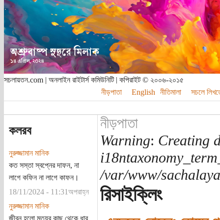
সচলায়তন.com | অনলাইন রাইটার্স কমিউনিটি | কপিরাইট © ২০০৬-২০১৫
নীড়পাতা
English
নীতিমালা
সচলে লিখত
নীড়পাতা
কলরব
Warning
:
Creating d
নুরুজ্জামান মানিক
i18ntaxonomy_term
কত সস্তা স্বপ্নের দাফন, না
/var/www/sachalayat
লাগে কফিন না লাগে কাফন।
রিসাইক্লিং
18/11/2024 - 11:31অপরাহ্ন
নুরুজ্জামান মানিক
জীবন হলো মৃত্যুর কাছ থেকে ধার