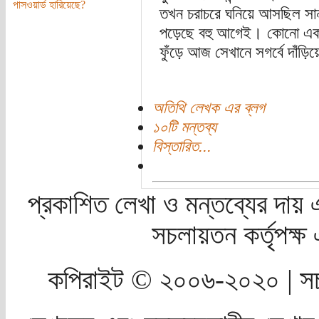
পাসওয়ার্ড হারিয়েছে?
তখন চরাচরে ঘনিয়ে আসছিল সান্ধ
পড়েছে বহু আগেই। কোনো এক ক
ফুঁড়ে আজ সেখানে সগর্বে দাঁড়
অতিথি লেখক এর ব্লগ
১০টি মন্তব্য
বিস্তারিত...
প্রকাশিত লেখা ও মন্তব্যের দায় 
সচলায়তন কর্তৃপক্
কপিরাইট © ২০০৬-২০২০ | সচ