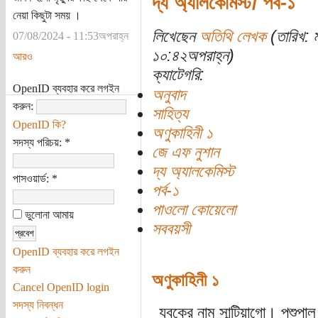
দ্য অ্যালকেমিস্ট/ পর্ব-১
নেয়া কিছুটা সময় ।
লিখেছেন
অতিথি লেখক
(তারিখ: 
07/08/2024 - 11:53অপরাহ্ন
১০:৪২অপরাহ্ন)
আরও
ক্যাটেগরি:
OpenID ব্যবহার করে লগইন
অনুবাদ
করুন:
সাহিত্য
OpenID কি?
অণুকাহিনী ১
সদস্য পরিচয়:
*
জে এফ নুশান
দ্য অ্যালকেমিস্ট
পাসওয়ার্ড:
*
পর্ব-১
পাওলো কোয়েলো
ভুলোনা আমায়
সববয়সী
OpenID ব্যবহার করে লগইন
করুন
অণুকাহিনী ১
Cancel OpenID login
সদস্য নিবন্ধন
যুবকের নাম সান্টিয়াগো। পশুপাল