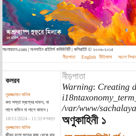
সচলায়তন.com | অনলাইন রাইটার্স কমিউনিটি | কপিরাইট © ২০০৬-২০১৫
নীড়পাতা
English
নীতিমালা
সচলে লিখত
নীড়পাতা
কলরব
Warning
:
Creating d
নুরুজ্জামান মানিক
i18ntaxonomy_term
কত সস্তা স্বপ্নের দাফন, না
/var/www/sachalayat
লাগে কফিন না লাগে কাফন।
অণুকাহিনী ১
18/11/2024 - 11:31অপরাহ্ন
নুরুজ্জামান মানিক
জীবন হলো মৃত্যুর কাছ থেকে ধার