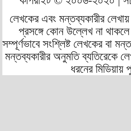
কপিরাইট © ২০০৬-২০২০ | সচ
লেখকের এবং মন্তব্যকারীর লেখায়
প্রসঙ্গে কোন উল্লেখ না থাকলে স
সম্পূর্ণভাবে সংশ্লিষ্ট লেখকের বা মন
মন্তব্যকারীর অনুমতি ব্যতিরেকে লে
ধরনের মিডিয়ায় 