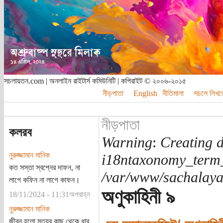
সচলায়তন.com | অনলাইন রাইটার্স কমিউনিটি | কপিরাইট © ২০০৬-২০১৫
নীড়পাতা
English
নীতিমালা
সচলে লিখত
নীড়পাতা
কলরব
Warning
:
Creating d
নুরুজ্জামান মানিক
i18ntaxonomy_term
কত সস্তা স্বপ্নের দাফন, না
/var/www/sachalayat
লাগে কফিন না লাগে কাফন।
অণুকাহিনী ৯
18/11/2024 - 11:31অপরাহ্ন
নুরুজ্জামান মানিক
জীবন হলো মৃত্যুর কাছ থেকে ধার