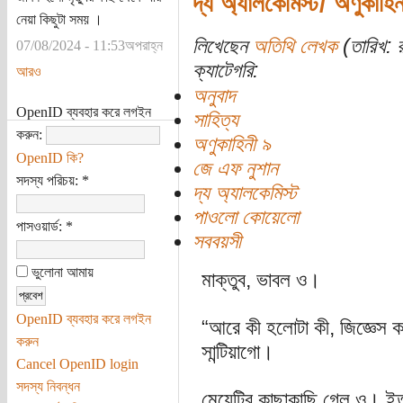
দ্য অ্যালকেমিস্ট/ অণুকাহি
নেয়া কিছুটা সময় ।
লিখেছেন
অতিথি লেখক
(তারিখ: র
07/08/2024 - 11:53অপরাহ্ন
ক্যাটেগরি:
আরও
অনুবাদ
OpenID ব্যবহার করে লগইন
সাহিত্য
করুন:
অণুকাহিনী ৯
OpenID কি?
জে এফ নুশান
সদস্য পরিচয়:
*
দ্য অ্যালকেমিস্ট
পাওলো কোয়েলো
পাসওয়ার্ড:
*
সববয়সী
ভুলোনা আমায়
মাক্তুব, ভাবল ও।
OpenID ব্যবহার করে লগইন
“আরে কী হলোটা কী, জিজ্ঞেস 
করুন
সান্টিয়াগো।
Cancel OpenID login
সদস্য নিবন্ধন
মেয়েটির কাছাকাছি গেল ও। ই