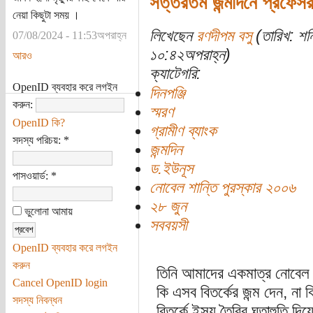
সত্তরতম জন্মদিনে প্রফেস
নেয়া কিছুটা সময় ।
লিখেছেন
রণদীপম বসু
(তারিখ: শন
07/08/2024 - 11:53অপরাহ্ন
১০:৪২অপরাহ্ন)
আরও
ক্যাটেগরি:
OpenID ব্যবহার করে লগইন
দিনপঞ্জি
করুন:
স্মরণ
OpenID কি?
গ্রামীণ ব্যাংক
সদস্য পরিচয়:
*
জন্মদিন
ড.ইউনূস
পাসওয়ার্ড:
*
নোবেল শান্তি পুরস্কার ২০০৬
২৮ জুন
ভুলোনা আমায়
সববয়সী
OpenID ব্যবহার করে লগইন
করুন
তিনি আমাদের একমাত্র নোবেল 
Cancel OpenID login
কি এসব বিতর্কের জন্ম দেন, না
সদস্য নিবন্ধন
বিতর্কে ইস্যু তৈরির ঘৃতাহুতি 