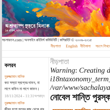
সচলায়তন.com | অনলাইন রাইটার্স কমিউনিটি | কপিরাইট © ২০০৬-২০১৫
নীড়পাতা
English
নীতিমালা
সচলে লিখত
নীড়পাতা
কলরব
Warning
:
Creating d
নুরুজ্জামান মানিক
i18ntaxonomy_term
কত সস্তা স্বপ্নের দাফন, না
/var/www/sachalayat
লাগে কফিন না লাগে কাফন।
নোবেল শান্তি পুরস্
18/11/2024 - 11:31অপরাহ্ন
নুরুজ্জামান মানিক
জীবন হলো মৃত্যুর কাছ থেকে ধার