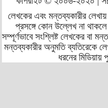
কপিরাইট © ২০০৬-২০২০ | সচ
লেখকের এবং মন্তব্যকারীর লেখায়
প্রসঙ্গে কোন উল্লেখ না থাকলে স
সম্পূর্ণভাবে সংশ্লিষ্ট লেখকের বা মন
মন্তব্যকারীর অনুমতি ব্যতিরেকে লে
ধরনের মিডিয়ায় 