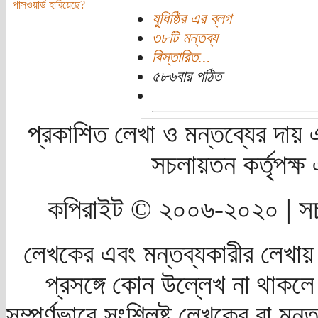
পাসওয়ার্ড হারিয়েছে?
যুধিষ্ঠির এর ব্লগ
৩৮টি মন্তব্য
বিস্তারিত...
৫৮৬বার পঠিত
প্রকাশিত লেখা ও মন্তব্যের দায় 
সচলায়তন কর্তৃপক্
কপিরাইট © ২০০৬-২০২০ | সচ
লেখকের এবং মন্তব্যকারীর লেখায়
প্রসঙ্গে কোন উল্লেখ না থাকলে স
সম্পূর্ণভাবে সংশ্লিষ্ট লেখকের বা মন