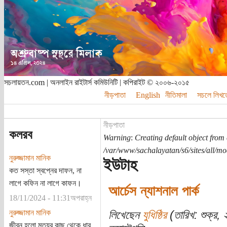
সচলায়তন.com | অনলাইন রাইটার্স কমিউনিটি | কপিরাইট © ২০০৬-২০১৫
নীড়পাতা
English
নীতিমালা
সচলে লিখত
নীড়পাতা
কলরব
Warning
:
Creating default object from
/var/www/sachalayatan/s6/sites/all/m
নুরুজ্জামান মানিক
ইউটাহ
কত সস্তা স্বপ্নের দাফন, না
লাগে কফিন না লাগে কাফন।
আর্চেস ন্যাশনাল পার্ক
18/11/2024 - 11:31অপরাহ্ন
নুরুজ্জামান মানিক
লিখেছেন
যুধিষ্ঠির
(তারিখ: শুক্র, 
জীবন হলো মৃত্যুর কাছ থেকে ধার