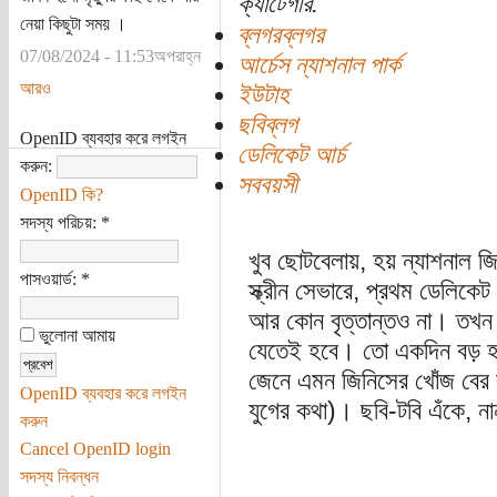
ক্যাটেগরি:
নেয়া কিছুটা সময় ।
ব্লগরব্লগর
07/08/2024 - 11:53অপরাহ্ন
আর্চেস ন্যাশনাল পার্ক
আরও
ইউটাহ
ছবিব্লগ
OpenID ব্যবহার করে লগইন
ডেলিকেট আর্চ
করুন:
সববয়সী
OpenID কি?
সদস্য পরিচয়:
*
খুব ছোটবেলায়, হয় ন্যাশনাল 
পাসওয়ার্ড:
*
স্ক্রীন সেভারে, প্রথম ডেলিকে
আর কোন বৃত্তান্তও না। তখন থ
ভুলোনা আমায়
যেতেই হবে। তো একদিন বড় হয়
জেনে এমন জিনিসের খোঁজ বের ক
OpenID ব্যবহার করে লগইন
যুগের কথা)। ছবি-টবি এঁকে, নানা
করুন
Cancel OpenID login
সদস্য নিবন্ধন