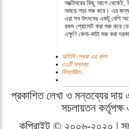
অক্টোবরের কিছু আগে থেকেই,
আছড় পড়া শুরু করে। এর জন্য 
এরা সব উৎসবের একটু বেশি অ
রকম প্রোমোট করা শুরু করে য
এক্ষুণি কেনা-কাটা শুরু করা দর
অতিথি লেখক এর ব্লগ
৩২টি মন্তব্য
বিস্তারিত...
প্রকাশিত লেখা ও মন্তব্যের দায় 
সচলায়তন কর্তৃপক্
কপিরাইট © ২০০৬-২০২০ | সচ