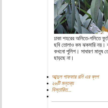
ঢাকা শহরের অলিতে-গলিতে ফুট
ছবি তোলাও কম ঝকমারি নয়। ক
কখনো পুলিশ। সাধারণ মানুষ তে
ছাড়ছে না।
আব্দুল গাফফার রনি এর ব্লগ
২৬টি মন্তব্য
বিস্তারিত...