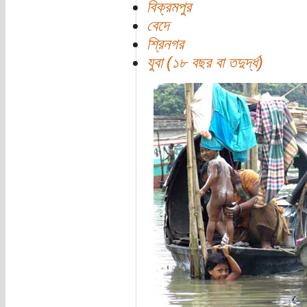
বিক্রমপুর
বেদে
শ্রিনগর
যুবা (১৮ বছর বা তদুর্দ্ধ)