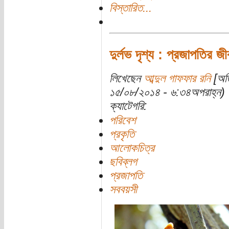
বিস্তারিত...
দুর্লভ দৃশ্য : প্রজাপতির জ
লিখেছেন
আব্দুল গাফফার রনি
[অতি
১৫/০৮/২০১৪ - ৬:৩৪অপরাহ্ন)
ক্যাটেগরি:
পরিবেশ
প্রকৃতি
আলোকচিত্র
ছবিব্লগ
প্রজাপতি
সববয়সী