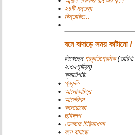
আব্দুল গাফফার রনি এর ব্লগ
২৪টি মন্তব্য
বিস্তারিত...
বনে বাদাড়ে সময় কাটানো /
লিখেছেন
প্রকৃতিপ্রেমিক
(তারিখ:
২:৩২পূর্বাহ্ন)
ক্যাটেগরি:
প্রকৃতি
আলোকচিত্র
আমেরিকা
কলোরাডো
ছবিব্লগ
ডেনভার চিড়িয়াখানা
বনে বাদাড়ে