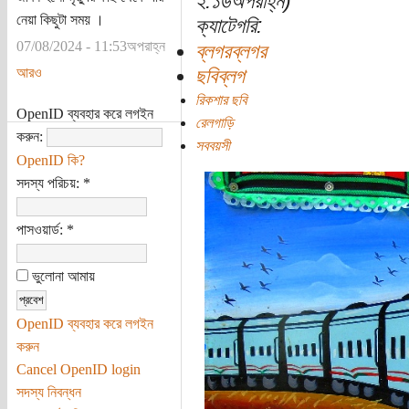
২:১৬অপরাহ্ন)
নেয়া কিছুটা সময় ।
ক্যাটেগরি:
07/08/2024 - 11:53অপরাহ্ন
ব্লগরব্লগর
আরও
ছবিব্লগ
রিকশার ছবি
OpenID ব্যবহার করে লগইন
রেলগাড়ি
করুন:
সববয়সী
OpenID কি?
সদস্য পরিচয়:
*
পাসওয়ার্ড:
*
ভুলোনা আমায়
OpenID ব্যবহার করে লগইন
করুন
Cancel OpenID login
সদস্য নিবন্ধন