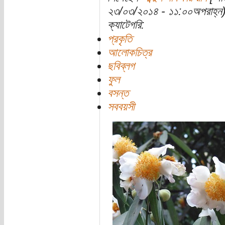
২৩/০৩/২০১৪ - ১১:০০অপরাহ্ন
ক্যাটেগরি:
প্রকৃতি
আলোকচিত্র
ছবিব্লগ
ফুল
বসন্ত
সববয়সী