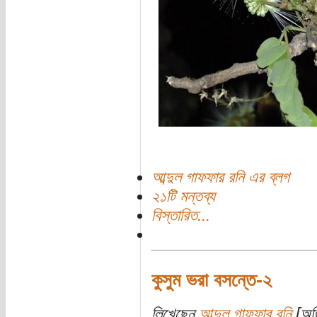
আব্দুল গাফফার রনি এর ব্লগ
২১টি মন্তব্য
বিস্তারিত...
কুসুম ভরা বসন্তে-২
লিখেছেন
আব্দুল গাফফার রনি
[অতি