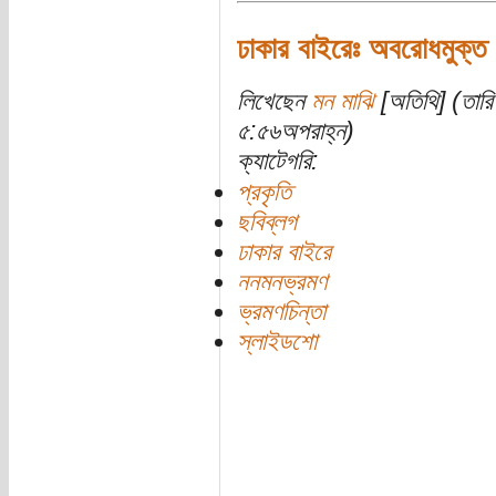
ঢাকার বাইরেঃ অবরোধমুক্ত
লিখেছেন
মন মাঝি
[অতিথি] (তার
৫:৫৬অপরাহ্ন)
ক্যাটেগরি:
প্রকৃতি
ছবিব্লগ
ঢাকার বাইরে
ননমনভ্রমণ
ভ্রমণচিন্তা
স্লাইডশো