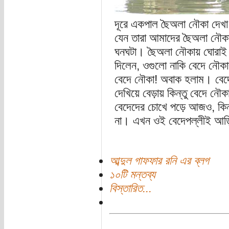
দূরে একপাল ছৈঅলা নৌকা দেখ
যেন তারা আমাদের ছৈঅলা নৌক
ঘনঘটা। ছৈঅলা নৌকায় ঘোরাই ন
দিলেন, ওগুলো নাকি বেদে নৌক
বেদে নৌকা! অবাক হলাম। বেদে
দেখিয়ে বেড়ায় কিন্তু বেদে ন
বেদেদের চোখে পড়ে আজও, কিন্
না। এখন ওই বেদেপল্লীই আড়ি
আব্দুল গাফফার রনি এর ব্লগ
১০টি মন্তব্য
বিস্তারিত...