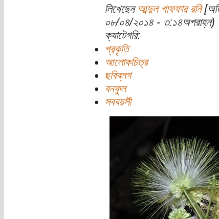
লিখেছেন
আব্দুল গাফফার রনি
[অতি
০৮/০৪/২০১৪ - ৩:১৪অপরাহ্ন)
ক্যাটেগরি:
প্রকৃতি
আলোকচিত্র
ছবিব্লগ
বনফুল
সববয়সী