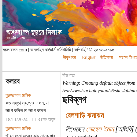
সচলায়তন.com | অনলাইন রাইটার্স কমিউনিটি | কপিরাইট © ২০০৬-২০১৫
নীড়পাতা
English
নীতিমালা
সচলে লিখত
নীড়পাতা
কলরব
Warning
:
Creating default object from
/var/www/sachalayatan/s6/sites/all/m
নুরুজ্জামান মানিক
ছবিব্লগ
কত সস্তা স্বপ্নের দাফন, না
লাগে কফিন না লাগে কাফন।
রেলগাড়ি ঝমাঝম
18/11/2024 - 11:31অপরাহ্ন
লিখেছেন
সোহেল ইমাম
[অতিথি] (
নুরুজ্জামান মানিক
জীবন হলো মৃত্যুর কাছ থেকে ধার