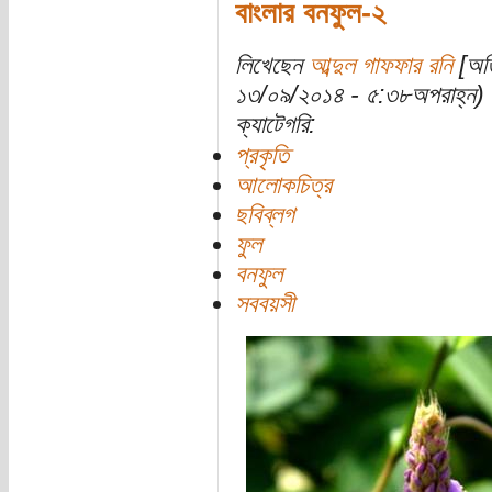
বাংলার বনফুল-২
লিখেছেন
আব্দুল গাফফার রনি
[অতি
১৩/০৯/২০১৪ - ৫:৩৮অপরাহ্ন)
ক্যাটেগরি:
প্রকৃতি
আলোকচিত্র
ছবিব্লগ
ফুল
বনফুল
সববয়সী