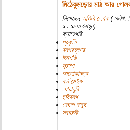
মিঠেকুমড়োর মাঠ আর গোলক 
লিখেছেন
অতিথি লেখক
(তারিখ: ব
১০:১৮অপরাহ্ন)
ক্যাটেগরি:
প্রকৃতি
ব্লগরব্লগর
দিনপঞ্জি
ভ্রমণ
আলোকচিত্র
কর্ন মেইজ
ঘোরাঘুরি
ছবিব্লগ
মেঘলা মানুষ
সববয়সী