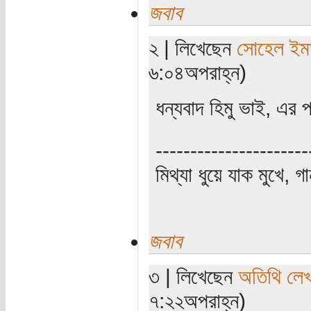
জবাব
২ | লিখেছেন
সোহেল ইম
৬:০৪অপরাহ্ন)
ধন্যবাদ হিমু ভাই, এর
----------------------
মিথ্যা ধুয়ে যাক মুখে, গ
জবাব
৩ | লিখেছেন
অতিথি লে
৭:২২অপরাহ্ন)