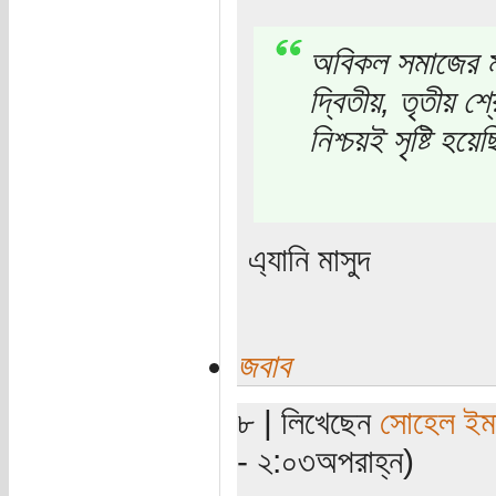
অবিকল সমাজের ম
দ্বিতীয়, তৃতীয় শ
নিশ্চয়ই সৃষ্টি হয়
এ্যানি মাসুদ
জবাব
৮ | লিখেছেন
সোহেল ইম
- ২:০৩অপরাহ্ন)