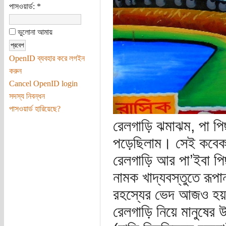
পাসওয়ার্ড:
*
ভুলোনা আমায়
OpenID ব্যবহার করে লগইন
করুন
Cancel OpenID login
সদস্য নিবন্ধন
পাসওয়ার্ড হারিয়েছে?
রেলগাড়ি ঝমাঝম, পা প
পড়েছিলাম। সেই কবেকার
রেলগাড়ি আর পা’ইবা প
নামক খাদ্যবস্তুতে রূ
রহস্যের ভেদ আজও হয়ন
রেলগাড়ি নিয়ে মানুষের