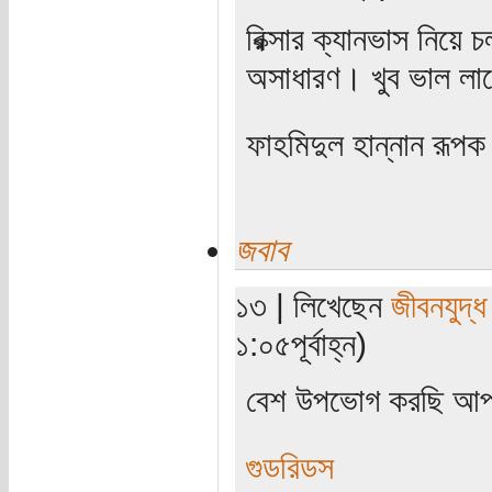
রিক্সার ক্যানভাস নিয়
অসাধারণ। খুব ভাল লাগ
ফাহমিদুল হান্নান রূপক
জবাব
১৩ | লিখেছেন
জীবনযুদ্ধ
১:০৫পূর্বাহ্ন)
বেশ উপভোগ করছি আপন
গুডরিডস