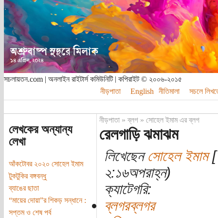
সচলায়তন.com | অনলাইন রাইটার্স কমিউনিটি | কপিরাইট © ২০০৬-২০১৫
নীড়পাতা
English
নীতিমালা
সচলে লিখত
নীড়পাতা
»
ব্লগ
»
সোহেল ইমাম এর ব্লগ
লেখকের অন্যান্য
রেলগাড়ি ঝমাঝম
লেখা
লিখেছেন
সোহেল ইমাম
[
আঁকটোবর ২০২০ সোহেল ইমাম
২:১৬অপরাহ্ন)
টুকটুকির বঙ্গবন্ধু
ক্যাটেগরি:
ব্যাঙের ছাতা
“মায়ের দোয়া”র শিকড় সন্ধানে :
ব্লগরব্লগর
সপ্তম ও শেষ পর্ব