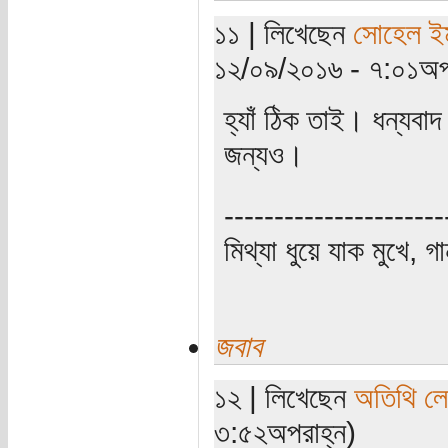
১১ | লিখেছেন
সোহেল ই
১২/০৯/২০১৬ - ৭:০১অপ
হ্যাঁ ঠিক তাই। ধন্যবা
জন্যও।
----------------------
মিথ্যা ধুয়ে যাক মুখে, গ
জবাব
১২ | লিখেছেন
অতিথি ল
৩:৫২অপরাহ্ন)