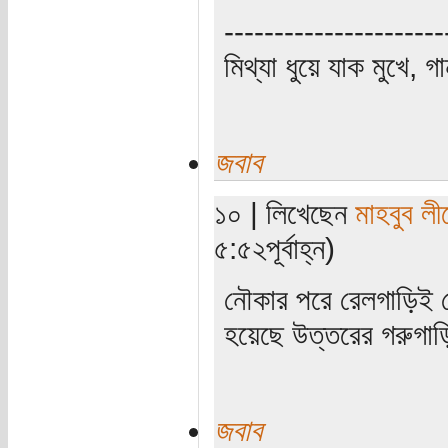
----------------------
মিথ্যা ধুয়ে যাক মুখে, গ
জবাব
১০ | লিখেছেন
মাহবুব লী
৫:৫২পূর্বাহ্ন)
নৌকার পরে রেলগাড়িই 
হয়েছে উত্তরের গরুগাড়
জবাব