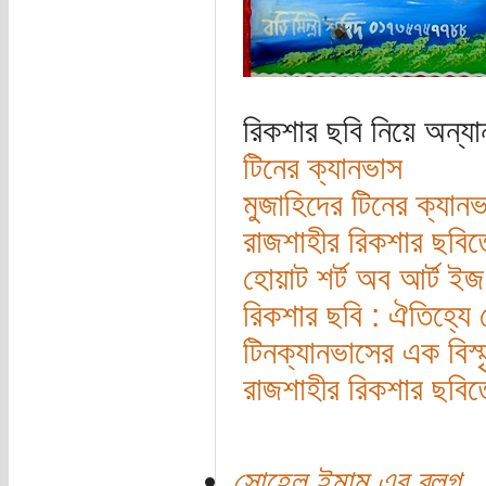
রিকশার ছবি নিয়ে অন্যান
টিনের ক্যানভাস
মুজাহিদের টিনের ক্যান
রাজশাহীর রিকশার ছবিতে
হোয়াট শর্ট অব আর্ট ইজ
রিকশার ছবি : ঐতিহ্যে 
টিনক্যানভাসের এক বিস্মৃ
রাজশাহীর রিকশার ছবিতে
সোহেল ইমাম এর ব্লগ