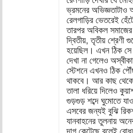
ভ্রমনের অভিজ্ঞতাটাও
রেলগাড়ির ভেতরেই হেঁট
তারপর অবিকল সমাজের 
দ্বিতীয়, তৃতীয় শ্রেণী গ
হয়েছিল। এখন ঠিক সে গ
দেখা না গেলেও অস্বীকা
স্টেশনে এখনও ঠিক পৌঁ
থাকবে। আর কাছ থেকে র
তালা ধরিয়ে দিলেও কুয়া
গুড়গুড় শব্দে ঘুমোতে 
এসবের জন্যই বুঝি রিক
যানবাহনের তুলনায় অনে
দাগ কেটেছে বলেই বোধহ