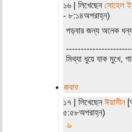
১৬ | লিখেছেন
সোহেল ই
- ৮:১৪অপরাহ্ন)
পড়বার জন্য অনেক ধন্
----------------------
মিথ্যা ধুয়ে যাক মুখে, গ
জবাব
১৭ | লিখেছেন
ঈয়াসীন
[অ
৫:৫৮অপরাহ্ন)