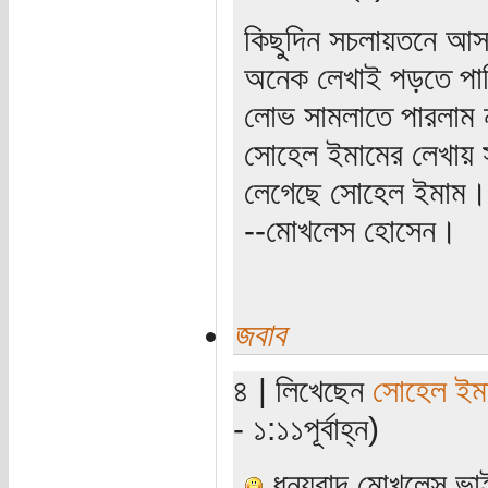
কিছুদিন সচলায়তনে আ
অনেক লেখাই পড়তে পা
লোভ সামলাতে পারলাম ন
সোহেল ইমামের লেখায় 
লেগেছে সোহেল ইমাম।
--মোখলেস হোসেন।
জবাব
৪ | লিখেছেন
সোহেল ইম
- ১:১১পূর্বাহ্ন)
ধন্যবাদ মোখলেস ভা