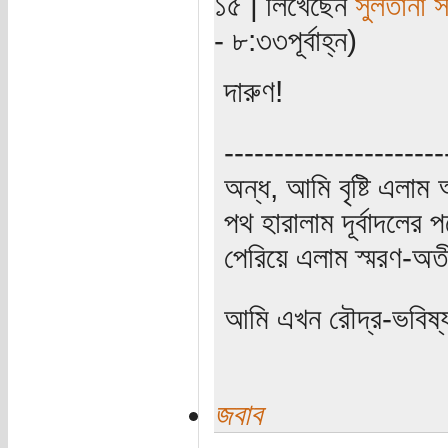
১৫ | লিখেছেন
সুলতানা স
- ৮:৩৩পূর্বাহ্ন)
দারুণ!
----------------------
অন্ধ, আমি বৃষ্টি এলা
পথ হারালাম দূর্বাদলের প
পেরিয়ে এলাম স্মরণ-অত
আমি এখন রৌদ্র-ভবিষ্
জবাব