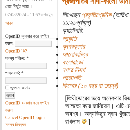
প্রজাপতির সাদা-কালো ডান
নেয়া কিছুটা সময় ।
লিখেছেন
প্রকৃতিপ্রেমিক
(তারিখ:
07/08/2024 - 11:53অপরাহ্ন
১১:২৮পূর্বাহ্ন)
আরও
ক্যাটেগরি:
OpenID ব্যবহার করে লগইন
প্রকৃতি
করুন:
ব্লগরব্লগর
OpenID কি?
আলোকচিত্র
সদস্য পরিচয়:
*
কলোরাডো
নগরে নিসর্গ
পাসওয়ার্ড:
*
প্রজাপতি
কিশোর (১০ বছর বা তদুর্দ্ধ)
ভুলোনা আমায়
[তিথীডোরের ভয়ে অনেকবার রি
OpenID ব্যবহার করে লগইন
আলতো করে জানিয়েন। এটি একটি
করুন
অবশ্য। অন্যকিছুর স্বাদ খুঁ
Cancel OpenID login
রাখলাম
]
সদস্য নিবন্ধন