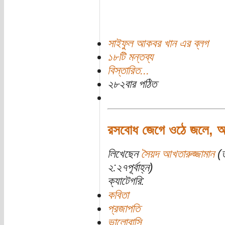
সাইফুল আকবর খান এর ব্লগ
১৮টি মন্তব্য
বিস্তারিত...
২৮২বার পঠিত
রসবোধ জেগে ওঠে জলে, অন
লিখেছেন
সৈয়দ আখতারুজ্জামান
(ত
২:২৭পূর্বাহ্ন)
ক্যাটেগরি:
কবিতা
প্রজাপতি
ভালোবাসি