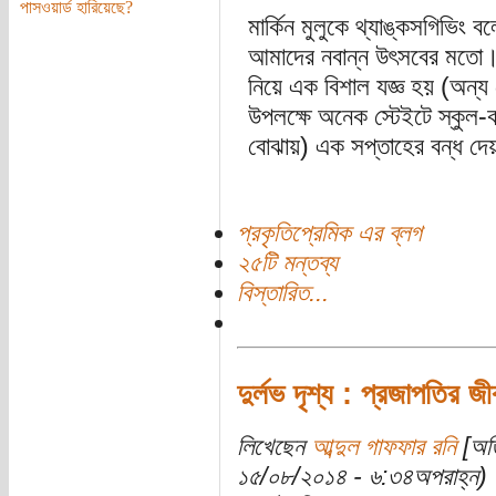
পাসওয়ার্ড হারিয়েছে?
মার্কিন মুলুকে থ্যাঙ্কসগিভিং
আমাদের নবান্ন উৎসবের মতো।
নিয়ে এক বিশাল যজ্ঞ হয় (অন্য
উপলক্ষে অনেক স্টেইটে স্কুল
বোঝায়) এক সপ্তাহের বন্ধ দ
প্রকৃতিপ্রেমিক এর ব্লগ
২৫টি মন্তব্য
বিস্তারিত...
দুর্লভ দৃশ্য : প্রজাপতির জ
লিখেছেন
আব্দুল গাফফার রনি
[অতি
১৫/০৮/২০১৪ - ৬:৩৪অপরাহ্ন)