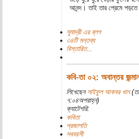
আনন্দ। তাই তার প্রেমে পড়ত
সুমাদ্রী এর ব্লগ
৩৪টি মন্তব্য
বিস্তারিত...
কবি-তা ০২: অবান্তর জন্মান
লিখেছেন
সাইফুল আকবর খান
(তা
৭:০৪অপরাহ্ন)
ক্যাটেগরি:
কবিতা
প্রজাপতি
সববয়সী