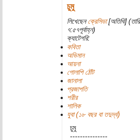
চুমু
লিখেছেন
ক্রেসিডা
[অতিথি] (তার
৭:৫৭পূর্বাহ্ন)
ক্যাটেগরি:
কবিতা
অভিমান
আয়না
গোলাপি ঠোঁট
জানালা
প্রজাপতি
শরীর
শালিক
যুবা (১৮ বছর বা তদুর্দ্ধ)
চুমু
---------------