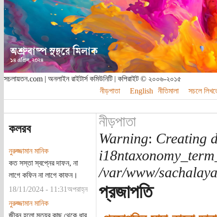
সচলায়তন.com | অনলাইন রাইটার্স কমিউনিটি | কপিরাইট © ২০০৬-২০১৫
নীড়পাতা
English
নীতিমালা
সচলে লিখত
নীড়পাতা
কলরব
Warning
:
Creating d
নুরুজ্জামান মানিক
i18ntaxonomy_term
কত সস্তা স্বপ্নের দাফন, না
/var/www/sachalayat
লাগে কফিন না লাগে কাফন।
প্রজাপতি
18/11/2024 - 11:31অপরাহ্ন
নুরুজ্জামান মানিক
জীবন হলো মৃত্যুর কাছ থেকে ধার