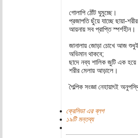
গোলাপি ঠোঁট ঘুমুচ্ছে।
প্রজাপতি ছুঁয়ে যাচ্ছে ছায়া-শরীর
আয়নায় সব প্রাপ্তি স্পর্শহীন।
জানালায় জোড়া চোখে আজ শুধু
অভিমান থাকবে;
ছাদে নব্য শালিক জুটি এক হয়ে
শরীর মেলায় আড়ালে।
শৈল্পিক সংজ্ঞা নেহায়াৎই অনুপস
ক্রেসিডা এর ব্লগ
১৯টি মন্তব্য