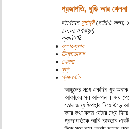
প্রজাপতি, ঘুড়ি আর খেলনা
লিখেছেন
সুমাদ্রী
(তারিখ: মঙ্গল,
১০:০১অপরাহ্ন)
ক্যাটেগরি:
ব্লগরব্লগর
চিন্তাভাবনা
খেলনা
ঘুড়ি
প্রজাপতি
আঙুলের নখে একদিন খুব অবাক হ
আকারের সব আলপনা। ভয় পেয়ে ম
তোর জন্য উপহার নিয়ে উড়ে আ
করে কথা বলত যেটার মধ্য দি
প্রজাপতিকে আমি ভাবতাম একট
উড়ে ঘুরে ঘুরে বেড়ায় ফুলের বনে