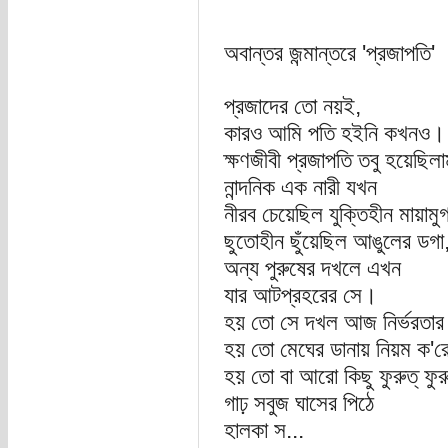
অবান্তর জন্মান্তরে 'প্রজাপতি'
প্রজাদের তো নয়ই,
কারও আমি পতি হইনি কখনও।
ক্ষণজীবী প্রজাপতি তবু হয়েছিল
নান্দনিক এক নারী যখন
নীরব চেয়েছিল যুক্তিহীন মায়ামুগ
ছুতোহীন ছুঁয়েছিল আঙুলের ডগা
অন্য পুরুষের দখলে এখন
যার আটপ্রহরের সে।
হয় তো সে দখল আজ নির্ভরতার নি
হয় তো মেঘের ডানায় নিয়ম ক'র
হয় তো বা আরো কিছু ফুরুত্ ফুরু
গাঢ় সবুজ ঘাসের পিঠে
হালকা স...