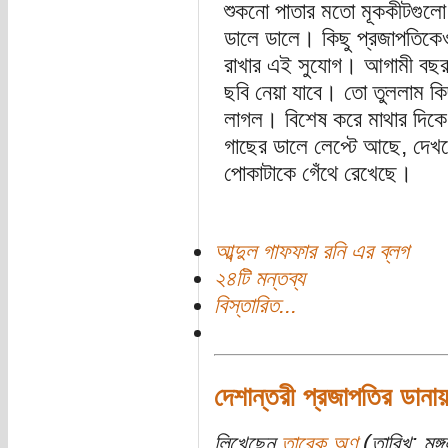
শুকনো পাতার মতো মূককীটগুলো
ডালে ডালে। কিছু প্রজাপতিকে
রাখার এই সুযোগ। আগামী বছর
ছবি নেয়া যাবে। তো তুললাম কি
লাগল। বিশেষ করে মাথার দিকে
গাছের ডালে লেপ্টে আছে, দেখল
পোকাটাকে গেঁথে রেখেছে।
আব্দুল গাফফার রনি এর ব্লগ
২৪টি মন্তব্য
বিস্তারিত...
দেশান্তরী প্রজাপতির ডানায
লিখেছেন
তারেক অণু
(তারিখ: মঙ্