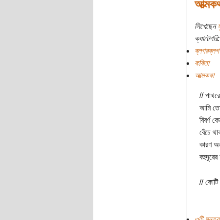
আত্মক
লিখেছেন
স
ক্যাটেগরি:
ব্লগরব্লগ
কবিতা
আত্মকথা
// পাথর
আমি তো 
বিবর্ণ ক
বেঁচে থ
কারণ অন্
বহুদূরে
// কোটি
৩টি মন্তব্