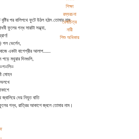
শিক্ষা
রম্যরচনা
বৃষ্টির পর বালিপথে ফুটে উঠল হঠাৎ তোমার নাম
রেখাচিত্র
ধবী ফুলের গন্ধ সারাটা সন্ধ্যা,
নারী
্রাণ!
শিশু অধিকার
 পল ভের্লেন,
াজে একটা বাগেশ্রীর আলাপ......
 পড়ে মথুরার দিনগুলি,
=গ=লি=
লী মোহন
 অলখে
আকাশে
 জ্বালিয়ে দেয় নিযুত বাতি
ফুলের গন্ধ, রাত্রির আকাশে জ্বলে তোমার নাম।
য
..