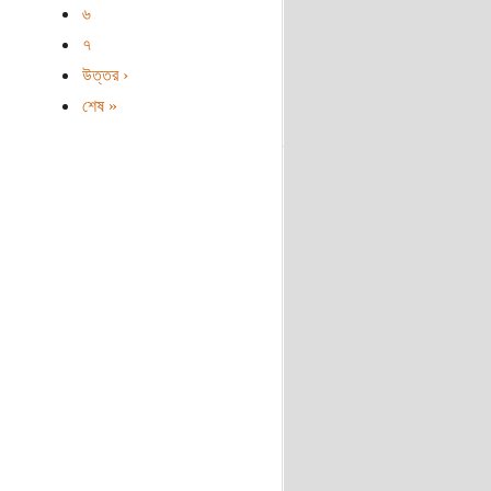
৬
৭
উত্তর ›
শেষ »