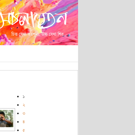
১
২
৩
৪
৫