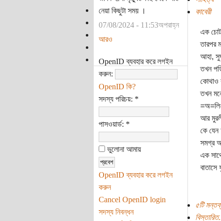
নেয়া কিছুটা সময় ।
কাবেরী
07/08/2024 - 11:53অপরাহ্ন
এক চোট 
আরও
তারপর মা
আহা, সুঘ
OpenID ব্যবহার করে লগইন
তখন পড়ি
করুন:
কোথাও ব
OpenID কি?
তখন মনে
সদস্য পরিচয়:
*
=অ=লি
আর মুর
পাসওয়ার্ড:
*
কে যেন
সমগ্র 
ভুলোনা আমায়
এক সাথে
বাতাসে 
OpenID ব্যবহার করে লগইন
করুন
Cancel OpenID login
৫টি মন্তব্
সদস্য নিবন্ধন
বিস্তারিত.