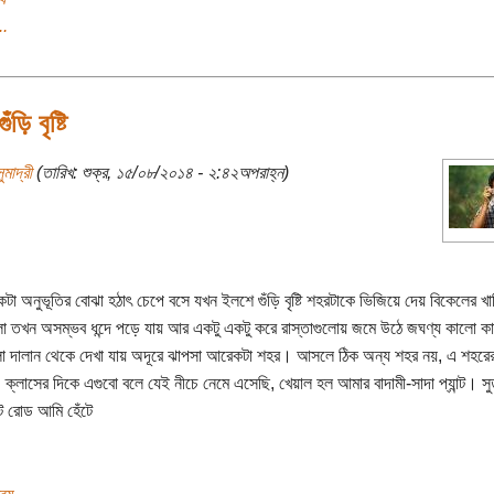
..
ঁড়ি বৃষ্টি
ুমাদ্রী
(তারিখ: শুক্র, ১৫/০৮/২০১৪ - ২:৪২অপরাহ্ন)
একটা অনুভূতির বোঝা হঠাৎ চেপে বসে যখন ইলশে গুঁড়ি বৃষ্টি শহরটাকে ভিজিয়ে দেয় বিকেলের 
লো তখন অসম্ভব ধন্দে পড়ে যায় আর একটু একটু করে রাস্তাগুলোয় জমে উঠে জঘণ্য কালো 
া দালান থেকে দেখা যায় অদূরে ঝাপসা আরেকটা শহর। আসলে ঠিক অন্য শহর নয়, এ শহরে
 ক্লাসের দিকে এগুবো বলে যেই নীচে নেমে এসেছি, খেয়াল হল আমার বাদামী-সাদা প্যান্ট। সুত
্ট রোড আমি হেঁটে