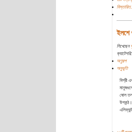
বিস্তারিত.
ইলশে গু
লিখেছেন
স
ক্যাটেগরি:
অণুগল্প
অনুভূতি
বিশ্রী 
মানুষগু
ষোল তল
উপকন্ঠ।
এলিফ্যান