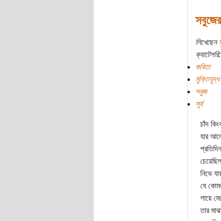
সবুজের
লিখেছেন
স
ক্যাটেগরি:
কবিতা
মুক্তিযুদ্ধ
সবুজ
সূর্য
চাঁদ কিং
যার আলো
প্রতিদি
চেয়েছিল
নিভে যা
যে কোমল
গায়ে মে
তার মাঝখ