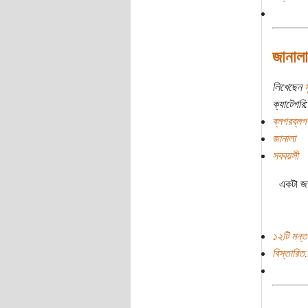
জানালা
লিখেছেন
স
ক্যাটেগরি:
ব্লগরব্লগ
জানালা
সববয়সী
একটা জা
১২টি মন্ত
বিস্তারিত.