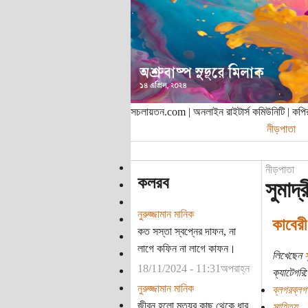
সচলায়তন.com | অনলাইন রাইটার্স কমিউনিটি | ক
নীড়পাতা
নীড়পাতা
কলরব
সুমাদ্
নুরুজ্জামান মানিক
কাবের
কত সস্তা স্বপ্নের দাফন, না
লাগে কফিন না লাগে কাফন।
লিখেছেন
স
18/11/2024 - 11:31অপরাহ্ন
ক্যাটেগরি:
নুরুজ্জামান মানিক
ব্লগরব্লগ
জীবন হলো মৃত্যুর কাছ থেকে ধার
সাহিত্য