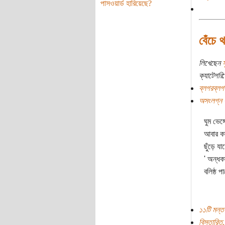
পাসওয়ার্ড হারিয়েছে?
বেঁচে 
লিখেছেন
স
ক্যাটেগরি:
ব্লগরব্লগ
অসংলগ্ন 
ঘুম ভেঙ্
আবার ক
ছুঁড়ে যা
' অন্ধক
বলিষ্ঠ প
১১টি মন্তব
বিস্তারিত.