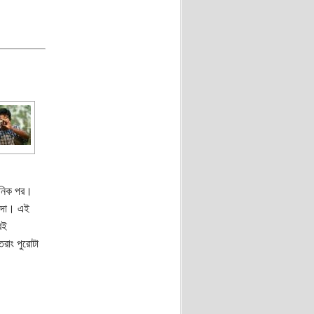
খানিক পর।
কাদা। এই
রই
রাং পুরোটা