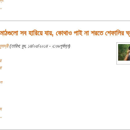
্য
..
মাঠগুলো সব হারিয়ে যায়, কোথাও পাই না শরতে শেফালির ঘ্
ুমাদ্রী
(তারিখ: বুধ, ১৪/০৫/২০১৪ - ২:৩৬পূর্বাহ্ন)
র
া
ুল
য
..