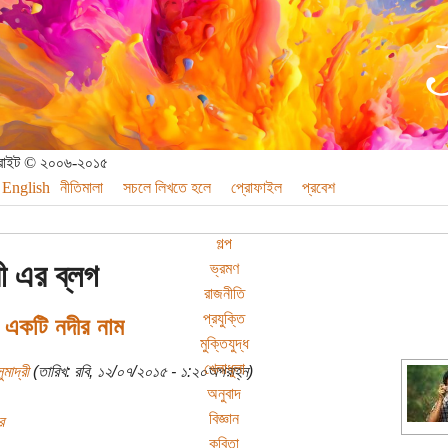
পিরাইট © ২০০৬-২০১৫
English
নীতিমালা
সচলে লিখতে হলে
প্রোফাইল
প্রবেশ
গল্প
রী এর ব্লগ
ভ্রমণ
রাজনীতি
প্রযুক্তি
ী একটি নদীর নাম
মুক্তিযুদ্ধ
খেলাধুলা
ুমাদ্রী
(তারিখ: রবি, ১২/০৭/২০১৫ - ১:২০অপরাহ্ন)
অনুবাদ
বিজ্ঞান
র
কবিতা