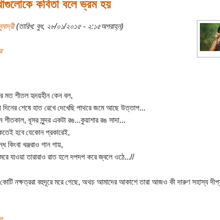
থাগুলোকে কবিতা বলে ভ্রম হয়
ুমাদ্রী
(তারিখ: বুধ, ২৮/০১/২০১৫ - ২:১৫অপরাহ্ন)
র
ের মত শীতল হৃদয়হীন কেন বল,
দিনের শেষে হাত রেখে দেখেছি পাথরে জমে আছে উত্তাপ...
েন শীতকাল, ধূসর সুন্দর একটা রঙ...কুয়াশার রঙ সাদা...
াকতেই হবে যেকোন প্রকারেই,
ধ কিংবা খঞ্জরাও গান গায়,
র মরে যাওয়া তারারাও রাত হলে দপদপ করে জ্বলে ওঠে...//
 কোটি নক্ষত্ররা বহুদূরে মরে গেছে, অথচ আমাদের আকাশে তারা আজও কী দারুণ সহাস্য দীপ
য