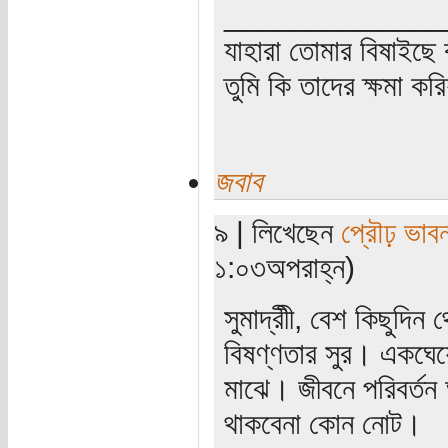
_____________
যাহারা তোমার বিষাইছে 
তুমি কি তাদের ক্ষমা কর
জবাব
৯ | লিখেছেন
প্রৌঢ় ভাবন
১:০৩অপরাহ্ন)
সুমাদ্রীী, বেশ কিছুদি
বিষণ্ণতার সুর। একঘেয়
মাঝে। জীবনে পরিবর্
থাকবেনা কোন নোট।