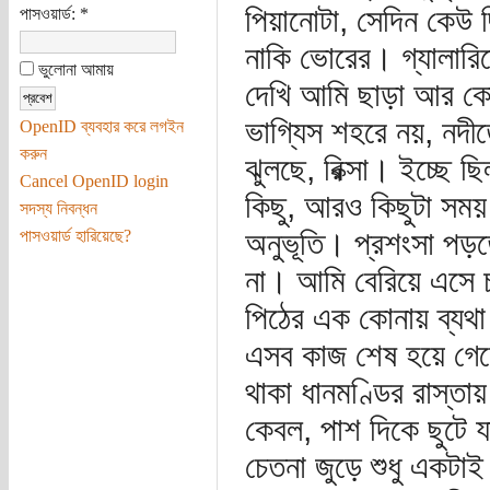
পিয়ানোটা, সেদিন কেউ ছ
পাসওয়ার্ড:
*
নাকি ভোরের। গ্যালারিত
ভুলোনা আমায়
দেখি আমি ছাড়া আর কোন
ভাগ্যিস শহরে নয়, নদীত
OpenID ব্যবহার করে লগইন
করুন
ঝুলছে, রিক্সা। ইচ্ছে 
Cancel OpenID login
কিছু, আরও কিছুটা সময় 
সদস্য নিবন্ধন
অনুভূতি। প্রশংসা পড়
পাসওয়ার্ড হারিয়েছে?
না। আমি বেরিয়ে এসে 
পিঠের এক কোনায় ব্যথ
এসব কাজ শেষ হয়ে গেলে 
থাকা ধানমণ্ডির রাস্তা
কেবল, পাশ দিকে ছুটে য
চেতনা জুড়ে শুধু একটাই