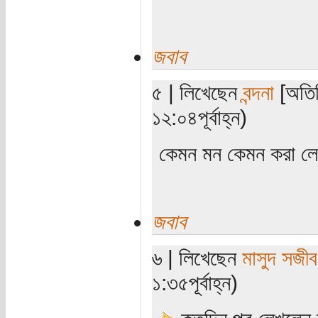
জবাব
৫ | লিখেছেন
বন্দনা
[অতিথ
১২:০৪পূর্বাহ্ন)
কেমন মন কেমন করা লেখ
জবাব
৬ | লিখেছেন
মাসুদ সজীব
১:৩৫পূর্বাহ্ন)