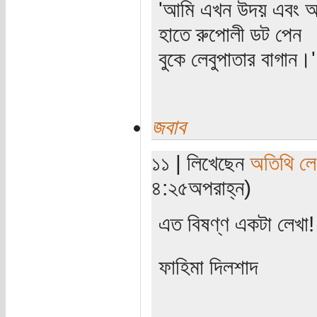
'আমি এখন উদয় এবং অস
হাতে রুপোলী ডট পেন
বুকে লেবুপাতার বাগান।' (প
জবাব
১১ | লিখেছেন
অতিথি ল
৪:২৫অপরাহ্ন)
এত বিষণ্ণ একটা লেখা
ফাহিমা দিলশাদ