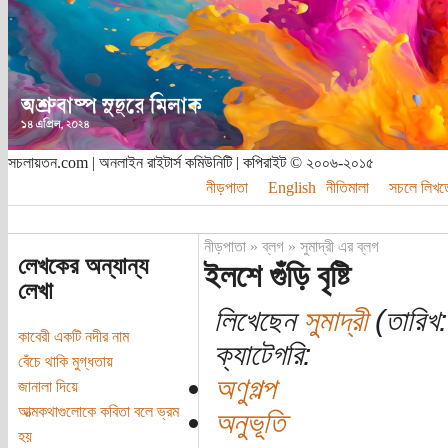
সচলায়তন.com | অনলাইন রাইটার্স কমিউনিটি | কপিরাইট © ২০০৬-২০১৫
নীড়পাতা
English
নীতিমালা
সচলে লিখত
নীড়পাতা
»
ব্লগ
»
সুমাদ্রী এর ব্লগ
লেখকের অন্যান্য
ইলশে গুঁড়ি বৃষ্টি
লেখা
লিখেছেন
সুমাদ্রী
(তারিখ:
কাবেরী একটি নদীর নাম
ক্যাটেগরি:
বেঁচে থাকি মুগ্ধতায়
অণুগল্প
জানালা দিয়ে
আত্মকথাগুলোকে কবিতা বলে ভ্রম
অনুভূতি
হয়