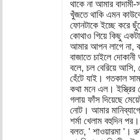
থাকে না আমার বাদামী-সা
খুঁজতে থাকি এমন কাউকে
ফোনটাকে ইচ্ছে করে ছুঁড়
কোথাও গিয়ে কিছু একট
আমার আপন লাগে না, বন্
বাজাতে চাইলে দোকান
বলে, চল বেরিয়ে আসি, হ
হেঁটে যাই। গতকাল সা
কথা মনে এল। ইস্ত্রি
গলায় ফাঁস দিয়েছে মেয়
নোট। আমার মানিব্যাগ
শর্মা খেলাম বহুদিন পর
বলত, ' শাওয়ারমা '। র