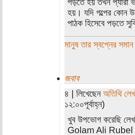
পড়তে হয় তখন প্যারা ভ
হয়। যদি গল্পের কোন উদ
পাঠক হিসেবে পড়তে সুব
মানুষ তার স্বপ্নের সমান
জবাব
৪ | লিখেছেন
অতিথি লে
১২:০০পূর্বাহ্ন)
খুব উপভোগ করেছি লেখ
Golam Ali Rubel