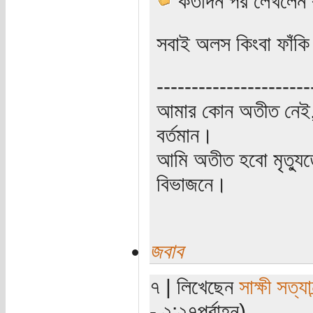
কতদিন পর লেখলেন
সবাই অলস কিংবা ফাঁকি
----------------------
আমার কোন অতীত নেই,
বর্তমান।
আমি অতীত হবো মৃত্যু
বিভাজনে।
জবাব
৭ | লিখেছেন
সাক্ষী সত্যান
- ২:২৭পূর্বাহ্ন)