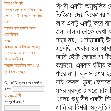
ইলশে গুঁড়ি বৃষ্টি
বিশ্রী একটা অনুভূতির ব
খেলার মাঠগুলো সব হারিয়ে যায়,
ভিজিয়ে দেয় বিকেলের খ
কোথাও পাই না শরতে শেফালির
আর একটু একটু করে রা
ঘ্রাণ
সবুজের বুকে সূর্য্যটা পেতে
তলা দালান থেকে দেখা
চেয়েছিলাম
শহর নয়, এ শহরেরই উপক
সায়র
এসেছি, খেয়াল হল আমার ব
অধমের আমেরিকা ভ্রমণঃ ৩ (
ভাতৃত্বের ভালবাসার শহর
আমি হেঁটে গেলাম পা ট
ফিলাডেলফিয়া)
বহুদিনে, এরকম হাঁটায় ক
অধমের আমেরিকা ভ্রমণঃ ২(
ক্যাসিনোর শহর)
পারে না। ক্লাস শেষ হয়
ঘষি কেবল, মুছে ফেলতে 
OpenID ব্যবহার করে লগইন
সময় ব্যস্ত রাখতে চাই
করুন:
OpenID কি?
এরপর শুধু দীর্ঘ একটা 
সদস্য পরিচয়:
*
জানি ঐ বিশ্রী অনুভূত