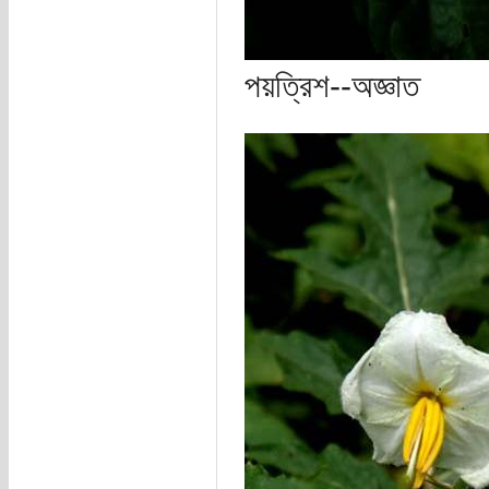
পয়ত্রিশ--অজ্ঞাত