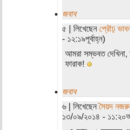
জবাব
৫ | লিখেছেন
প্রৌঢ় ভাব
- ১২:১৯পূর্বাহ্ন)
আমরা সম্ভবত দেখিনা, 
ফারাক!
জবাব
৬ | লিখেছেন
সৈয়দ নজরু
১৩/০৯/২০১৪ - ১১:২০অ