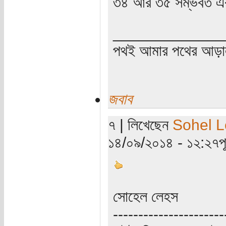
৩৪ আর ৩৫ সম্ভবত এ
_____________
পথই আমার পথের আড়
জবাব
৭ | লিখেছেন
Sohel 
১৪/০৯/২০১৪ - ১২:২৭পূর্
সোহেল লেহস
----------------------