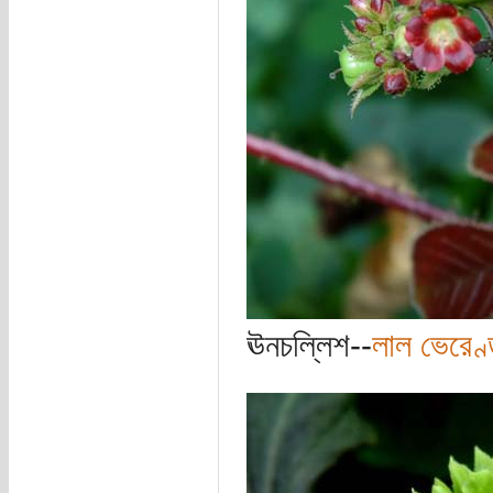
ঊনচল্লিশ--
লাল ভেরেণ্