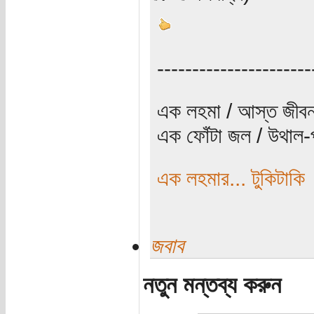
----------------------
এক লহমা / আস্ত জীবন
এক ফোঁটা জল / উথাল-প
এক লহমার... টুকিটাকি
জবাব
নতুন মন্তব্য করুন