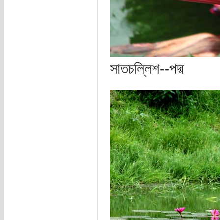
সাতচল্লিশ--পদ্ম