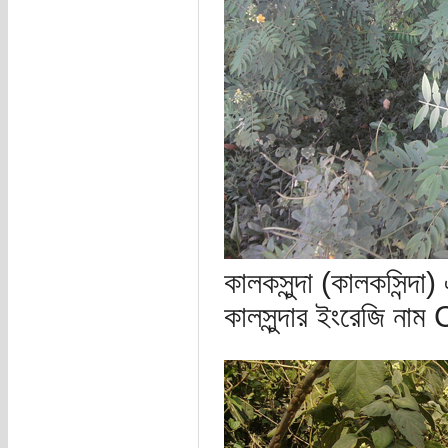
কালকসুন্দা (কালকসিন্দ
কালসুন্দার ইংরেজি 