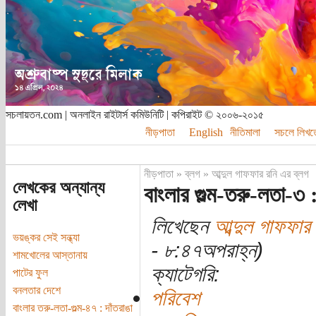
সচলায়তন.com | অনলাইন রাইটার্স কমিউনিটি | কপিরাইট © ২০০৬-২০১৫
নীড়পাতা
English
নীতিমালা
সচলে লিখত
নীড়পাতা
»
ব্লগ
»
আব্দুল গাফফার রনি এর ব্লগ
লেখকের অন্যান্য
বাংলার গুল্ম-তরু-লতা-৩ :
লেখা
লিখেছেন
আব্দুল গাফফার 
ভয়ঙ্কর সেই সন্ধ্যা
- ৮:৪৭অপরাহ্ন)
শামখোলের আস্তানায়
ক্যাটেগরি:
পাটের ফুল
বনলতার দেশে
পরিবেশ
বাংলার তরু-লতা-গুল্ম-৪৭ : দাঁতরাঙা