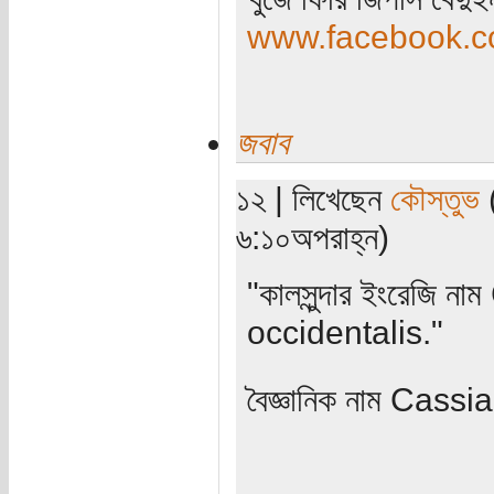
www.facebook.co
জবাব
১২ | লিখেছেন
কৌস্তুভ
(
৬:১০অপরাহ্ন)
"কালসুন্দার ইংরেজি
occidentalis."
বৈজ্ঞানিক নাম Cass