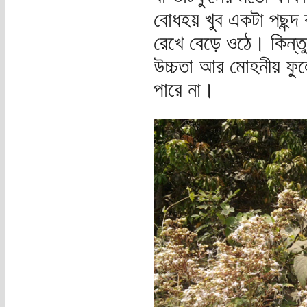
বোধহয় খুব একটা পছন্দ
রেখে বেড়ে ওঠে। কিন্তু
উচ্চতা আর মোহনীয় ফুল
পারে না।