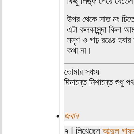
কিছু লিঙ্ক পেয়ে যেতেন।
উপর থেকে সাত নং চিত্
এটা কলকাসুন্দা কিনা আ
মসৃণ ও গাঢ় রঙের হবার 
কথা না।
তোমার সঞ্চয়
দিনান্তে নিশান্তে শুধু 
জবাব
৭ | লিখেছেন
আব্দুল গাফ