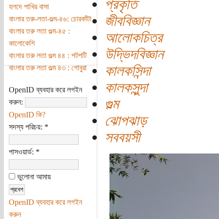
প্রকৃতি
হলদে পাখির বাসা
জীববিজ্ঞান
বাংলার তরু-লতা-গুল্ম-৪৬: চোরকাঁটা
বাংলার তরু লতা গুল্ম-৪৫ :
আলোকচিত্র
কালোকেশি
উদ্ভিদবিজ্ঞান
বাংলার তরু লতা গুল্ম ৪৪ : পটপটি
কালকসিন্দা
বাংলার তরু লতা গুল্ম ৪৩ : গোবুরা
কালকসুন্দা
OpenID ব্যবহার করে লগইন
গুল্ম
করুন:
OpenID কি?
ঝোপঝাড়
সদস্য পরিচয়:
*
সববয়সী
পাসওয়ার্ড:
*
ভুলোনা আমায়
OpenID ব্যবহার করে লগইন
করুন