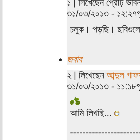
১ | লিখেছেন প্রৌঢ় ভাবন
৩১/০৩/২০১৩ - ১২:২৭পূর্
চলুক। পড়ছি। ছবিগুলো
জবাব
২ | লিখেছেন
আব্দুল গাফ
৩১/০৩/২০১৩ - ১১:১৮পূর্
আমি লিখছি...
----------------------