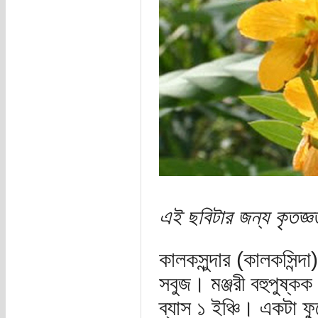
এই ছবিটার জন্য কৃতজ্
কালকসুন্দার (কালকসিন্
সবুজ। মঞ্জরী বহুপুষ্ক
ব্যাস ১ ইঞ্চি। একটা ফ