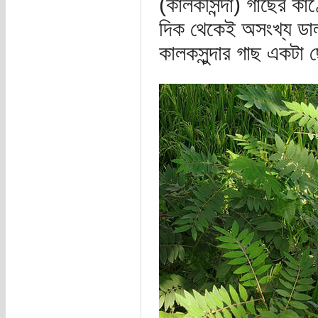
(কালকসিন্দা) গাছের কাণ
দিক থেকেই অসংখ্য ডা
কালকসুন্দার গাছ একটা