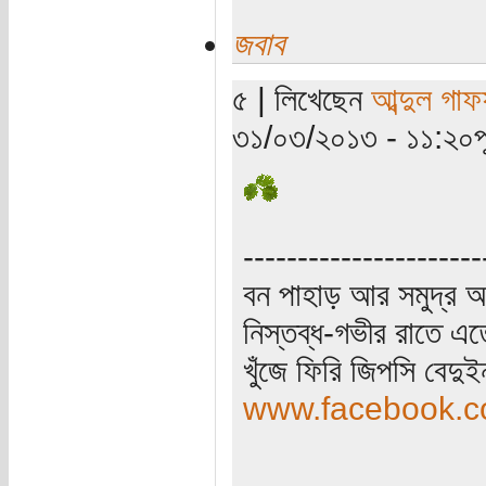
জবাব
৫ | লিখেছেন
আব্দুল গাফ
৩১/০৩/২০১৩ - ১১:২০পূর্
----------------------
বন পাহাড় আর সমুদ্র আ
নিস্তব্ধ-গভীর রাতে এত
খুঁজে ফিরি জিপসি বেদু
www.facebook.co