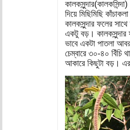
কালকসুন্দার(কালকসিন্
দিয়ে মিছিমিছি কাঁচাকল
কালকসুন্দার ফলের সাথ
একটু বড়। কালকসুন্দার ফ
ভাবে একটা পাতলা আবরণ
চেম্বারে ৩০-৪০ বিঁচি
আকারে কিছুটা বড়। এর 