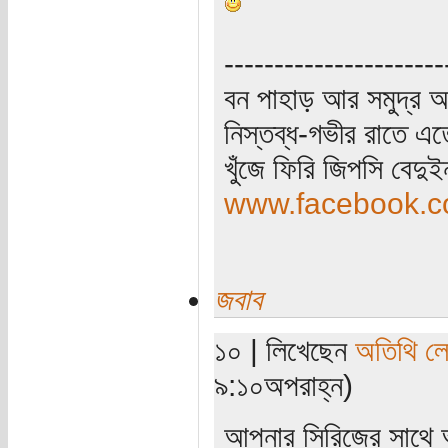
----------------------
বন পাহাড় আর সমুদ্র আ
নিস্তব্ধ-গভীর রাতে এত
খুঁজে ফিরি জিপসি বেদু
www.facebook.co
জবাব
১০ | লিখেছেন
অতিথি ল
৯:১০অপরাহ্ন)
আপনার সিরিজের সাথে