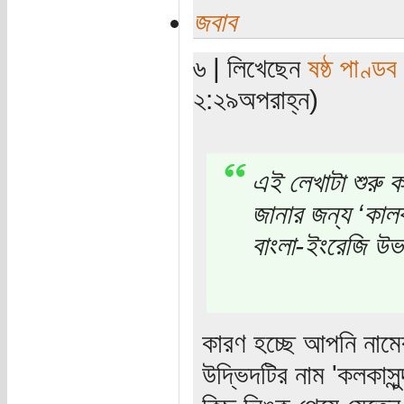
জবাব
৬ | লিখেছেন
ষষ্ঠ পাণ্ডব
২:২৯অপরাহ্ন)
এই লেখাটা শুরু 
জানার জন্য ‘কালকস
বাংলা-ইংরেজি উভ
কারণ হচ্ছে আপনি নামে
উদ্ভিদটির নাম 'কলকাসু