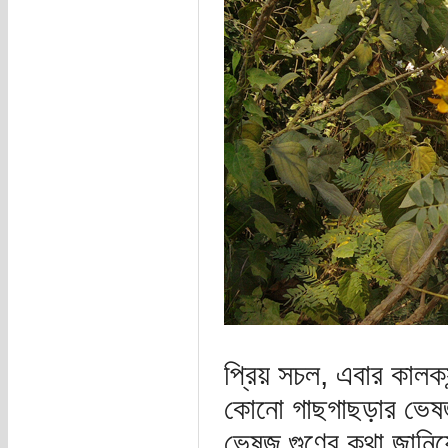
প্রিয় সচল, এবার কালকস
কোনো গাছগাছড়ার ভেষজ
ভেষজ গুণের কথা জানিয়