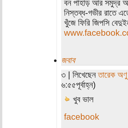
বন পাহাড় আর সমুদ্র আ
নিস্তব্ধ-গভীর রাতে এত
খুঁজে ফিরি জিপসি বেদু
www.facebook.co
জবাব
৩ | লিখেছেন
তারেক অণু
৬:৫৫পূর্বাহ্ন)
খুব ভাল
facebook