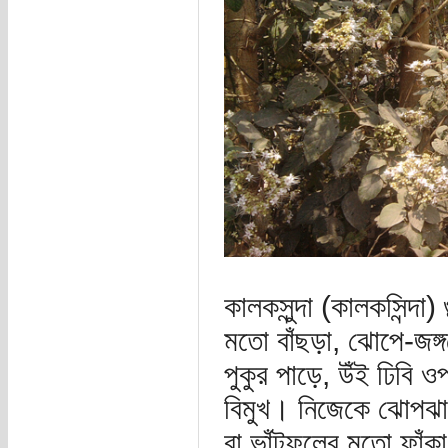
কালকসুন্দা (কালকসিন্দা
মতো বাঁছড়া, ঝোপে-জঙ্গ
পুকুর পাড়ে, উঁই ঢিবি 
বিমুখ। নিজেকে ঝোপঝা
বা ভাঁটফুলের মতো ফাঁক