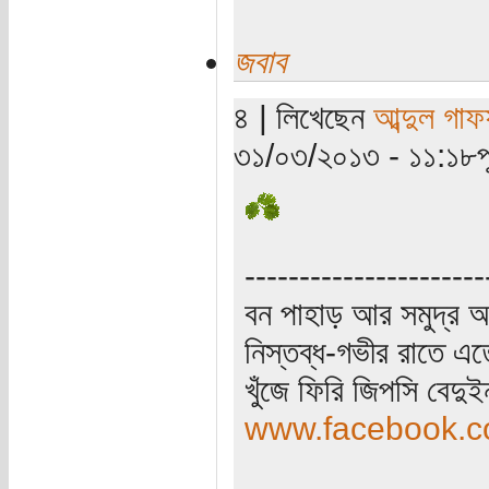
জবাব
৪ | লিখেছেন
আব্দুল গাফ
৩১/০৩/২০১৩ - ১১:১৮পূর্
----------------------
বন পাহাড় আর সমুদ্র আ
নিস্তব্ধ-গভীর রাতে এত
খুঁজে ফিরি জিপসি বেদু
www.facebook.co