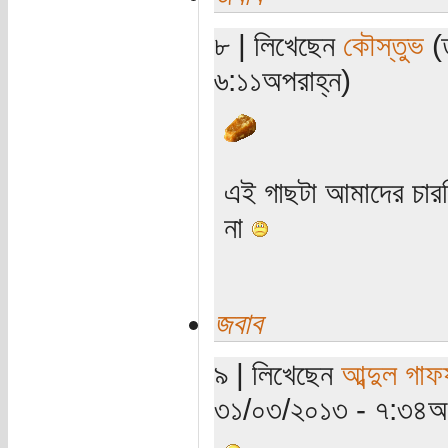
৮ | লিখেছেন
কৌস্তুভ
(ত
৬:১১অপরাহ্ন)
এই গাছটা আমাদের চারদি
না
জবাব
৯ | লিখেছেন
আব্দুল গাফ
৩১/০৩/২০১৩ - ৭:৩৪অপ