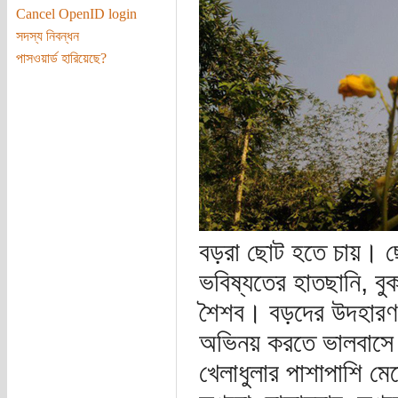
Cancel OpenID login
সদস্য নিবন্ধন
পাসওয়ার্ড হারিয়েছে?
বড়রা ছোট হতে চায়। 
ভবিষ্যতের হাতছানি, ব
শৈশব। বড়দের উদহারণ
অভিনয় করতে ভালবাসে।ব
খেলাধুলার পাশাপাশি ম