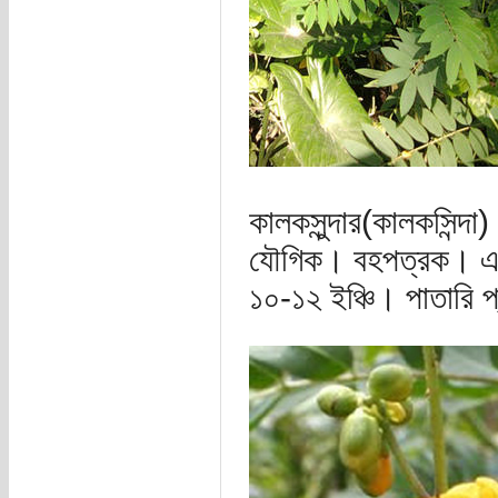
কালকসুন্দার(কালকসিন্দা
যৌগিক। বহপত্রক। একটা
১০-১২ ইঞ্চি। পাতারি প্