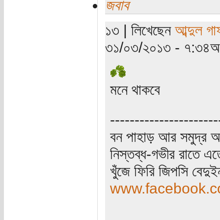
জবাব
১৩ | লিখেছেন
আব্দুল গ
৩১/০৩/২০১৩ - ৭:৩৪অপ
মনে থাকবে
----------------------
বন পাহাড় আর সমুদ্র আ
নিস্তব্ধ-গভীর রাতে এত
খুঁজে ফিরি জিপসি বেদু
www.facebook.co