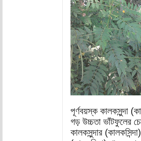
পূর্ণবয়স্ক কালকসুন্দা (
গড় উচ্চতা ভাঁটফুলের চ
কালকসুন্দার (কালকসিন্দ