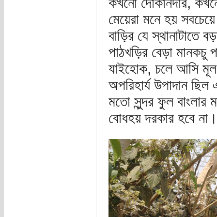
কখনো দোকানদার, কখন
মেয়েরা মনে হয় সবচেয়ে
বাড়ির যে স্থানাটাতে
পাঠখড়ির বেড়া মানকচু প
যাইহোক, চলে আসি মূল 
অপরিহার্য উপাদান ছিল
মতো সুন্দর ফুল বাংলার 
বোধহয় দরকার হবে না