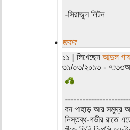
-সিরাজুল লিটন
জবাব
১১ | লিখেছেন
আব্দুল গা
৩১/০৩/২০১৩ - ৭:৩৩অপ
----------------------
বন পাহাড় আর সমুদ্র আ
নিস্তব্ধ-গভীর রাতে এত
খুঁজে ফিরি জিপসি বেদু