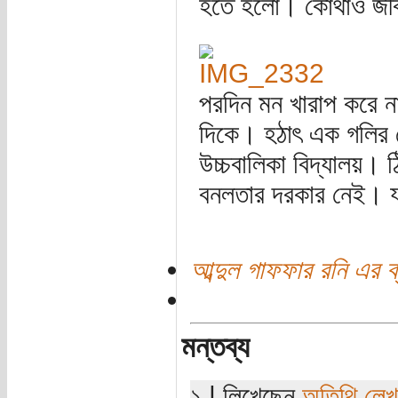
হতে হলো। কোথাও জীবনা
পরদিন মন খারাপ করে না
দিকে। হঠাৎ এক গলির ভ
উচ্চবালিকা বিদ্যালয়
বনলতার দরকার নেই। যা
আব্দুল গাফফার রনি এর ব
মন্তব্য
১ | লিখেছেন
অতিথি লে