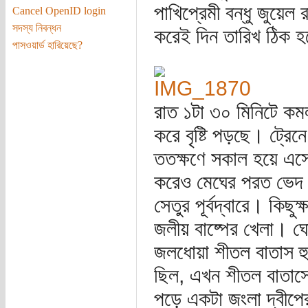
পাখিপ্রেমী বন্ধু জুয়ে
Cancel OpenID login
সদস্য নিবন্ধন
করেই দিন তারিখ ঠিক 
পাসওয়ার্ড হারিয়েছে?
রাত ১টা ৩০ মিনিটে কমল
করে বৃষ্টি পড়ছে। ট্র
ততক্ষণে সকাল হয়ে এসেছ
করেও মেঘের পরত ভেদ কর
সেতুর পূর্বদ্বারে। কিছ
জলীয় বাষ্পের খেলা। ঘো
জলধোয়া শীতল বাতাস হু 
ছিল, এখন শীতল বাতাসে
পড়ে একটা জংলা দ্বীপের