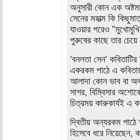
অনুসারী কোন এক অষ্টমা
সেনের মহাত্ম কি কিছুমা
যাওয়ার পরেও "মুখোমুখ
পুরুষের কাছে তার চেয়
'বনলতা সেন' কবিতাটির
একরকম পাঠে এ কবিতায় উ
আলাদা কোন ভাব বা অর্থ 
সাগর, বিম্বিসার অশোকে
চিত্রময় কারুকার্যই এ
দ্বিতীয় অন্যরকম পাঠে
হিসেবে ধরে নিয়েছেন, কব