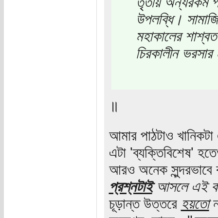
তৃতীয় অন্যরকম প
উপলব্ধি। সামাজি
মহাকালের শাশ্বত 
চিরকালীন ভরসার ম
॥
আমার পাঠটাও খানিকটা 
এটা 'ব্যক্তিবিশেষ' হ
আরও অনেক সুন্দরভাবে
প্রশ্নটাই
আসলে এই কবি
চূড়ান্ত উত্তরে
হয়তো
ন