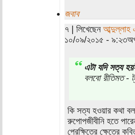
জবাব
৭ | লিখেছেন
আব্দুল্লাহ
১০/০৯/২০১৫ - ৯:২৩অপ
এটা যদি সত্য হয়
বলবো রীতিমত - ট
কি সত্য হওয়ার কথা 
রুপোপজীবীনি হতে পারেন
প্রেক্ষিতের ক্ষেত্রে ক