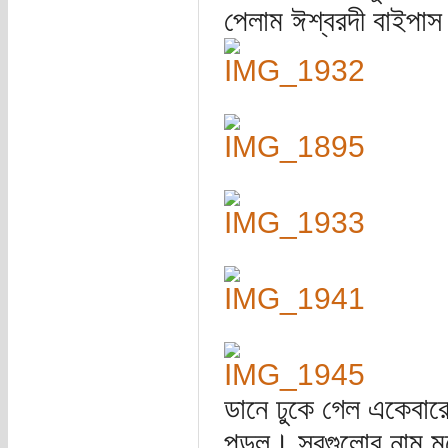
পেলাম ঈশ্বরদী বাইপাস
ডানে ঢুকে গেল একেবার
পড়ল। সবগুলোর নাম মনে