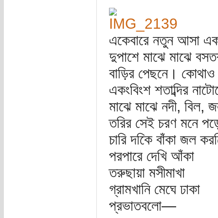
একেবারে নতুন আসা এক 
দুপাশে মাঝে মাঝে বসত
বাড়ির পেছনে। কোথাও 
একংবিংশ শতাব্দির নাট
মাঝে মাঝে নদী, বিল, 
তরির সেই চরণ মনে পড়
চারি দকিে বাঁকা জল ক
পরপারে দেখি আঁকা
তরুছায়া মসীমাখা
গ্রামখানি মেঘে ঢাকা
প্রভাতবলো—