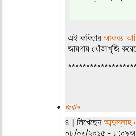
এই কবিতার
আকবর আলি 
জায়গায় খোঁজাখুজি করে
******************
জবাব
৪ | লিখেছেন
আব্দুল্লাহ
০৮/০৯/২০১৫ - ৮:০৯অপ