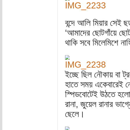
বন্দে আলি মিয়ার সেই 
‘আমাদের ছোটগাঁয়ে ছো
থাকি সবে মিলেমিশে নাহ
ইচ্ছে ছিল নৌকায় বা ট্
হাতে সময় একেবারেই ন
স্পিডবোটেই উঠতে হল
রানা, জুয়েল রানার ভাগ্
ছেলে।