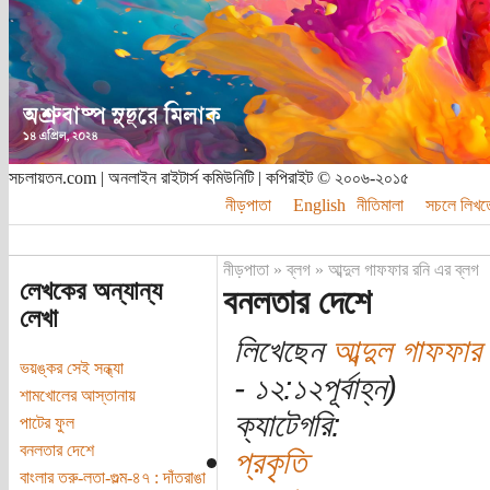
সচলায়তন.com | অনলাইন রাইটার্স কমিউনিটি | কপিরাইট © ২০০৬-২০১৫
নীড়পাতা
English
নীতিমালা
সচলে লিখত
নীড়পাতা
»
ব্লগ
»
আব্দুল গাফফার রনি এর ব্লগ
লেখকের অন্যান্য
বনলতার দেশে
লেখা
লিখেছেন
আব্দুল গাফফার 
ভয়ঙ্কর সেই সন্ধ্যা
- ১২:১২পূর্বাহ্ন)
শামখোলের আস্তানায়
ক্যাটেগরি:
পাটের ফুল
বনলতার দেশে
প্রকৃতি
বাংলার তরু-লতা-গুল্ম-৪৭ : দাঁতরাঙা