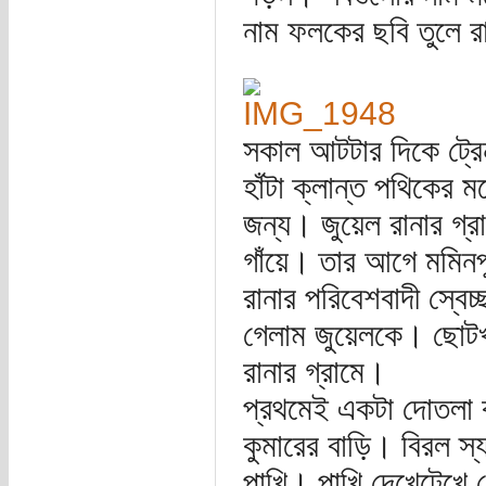
নাম ফলকের ছবি তুলে 
সকাল আটটার দিকে ট্রে
হাঁটা ক্লান্ত পথিকের ম
জন্য। জুয়েল রানার গ্
গাঁয়ে। তার আগে মমিনপ
রানার পরিবেশবাদী স্বেচ
গেলাম জুয়েলকে। ছোটখ
রানার গ্রামে।
প্রথমেই একটা দোতলা কা
কুমারের বাড়ি। বিরল স
পাখি। পাখি দেখেটেখে 