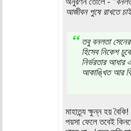
অনুরণন তোলে - "
বনলত
আজীবন পুষে রাখতে চা
তবু বনলতা সেনের 
হিসেব নিকেশ চুক
নির্ভরতার আধার 
আকাঙ্খিত আর কি
মাহাত্ন্য ক্ষুন্ন হয় ব
পয়সা ফেলে তবেই কিনতে