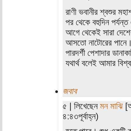
রাণী ভবানীর শ্বশুর ম
পর থেকে বহুদিন পর্যন
আগে থেকেই সারা দেশের
আসতো নাটোরের পানে। স
পারদর্শী পেশাদার ডানা
যথার্থ বলেই আমার বিশ্
জবাব
৫ | লিখেছেন
মন মাঝি
[অ
৪:৪৩পূর্বাহ্ন)
হতে পারে। শুধু একটি বা