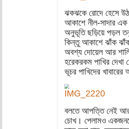
ঝকঝকে রোদে হেসে উঠল
আকাশে নীল-সাদার এক অ
অনুভূতি ছড়িয়ে পড়ল তন
কিন্তু আকাশে ঝাঁক ঝা
অবশ্য দোয়েল আর শালি
হরেকরকম পাখির দেখা 
ভূচর পাখিদের খাবারের
বলতে আপত্তি নেই আরও 
চোখ। পেলামও একজনকে।