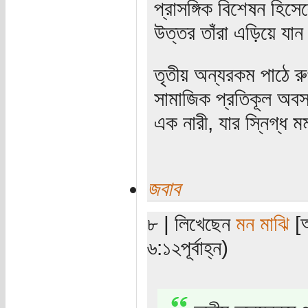
প্রাসঙ্গিক বিশেষন হিসে
উত্তর তাঁরা এড়িয়ে যা
তৃতীয় অন্যরকম পাঠে র
সামাজিক প্রতিকূল অবস্
এক নারী, যার স্নিগ্ধ ম
জবাব
৮ | লিখেছেন
মন মাঝি
[অ
৬:১২পূর্বাহ্ন)