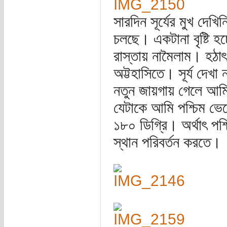
সারদিন সূর্যের মুখ দে
চলছে। একটানা বৃষ্টি হচ
রাস্তায় নামৈলাম। হঠাৎ
অট্টহাসিতে। সূর্য দেখ
নতুন জায়গায় গেলে আম
যেটাকে আমি পশ্চিম ভেব
১৮০ ডিগ্রি। অর্থাৎ পশ্
স্থান পরিবর্তন করতে।