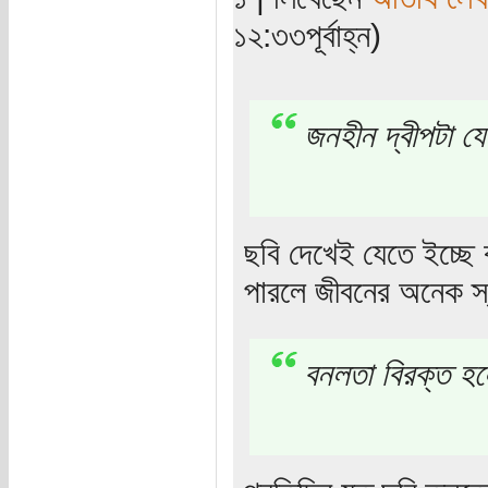
১২:৩৩পূর্বাহ্ন)
জনহীন দ্বীপটা য
ছবি দেখেই যেতে ইচ্ছে
পারলে জীবনের অনেক স্
বনলতা বিরক্ত 