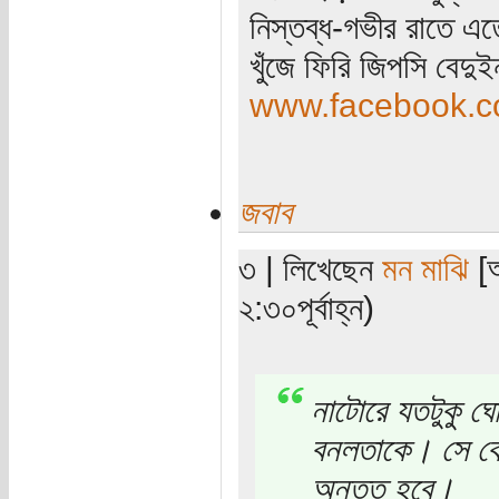
নিস্তব্ধ-গভীর রাতে এত
খুঁজে ফিরি জিপসি বেদু
www.facebook.co
জবাব
৩ | লিখেছেন
মন মাঝি
[অ
২:৩০পূর্বাহ্ন)
নাটোরে যতটুকু ঘো
বনলতাকে। সে কোন
অন্তত হবে।