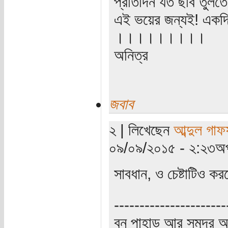
প্রতিদিন যত ছবি তুলতে
এই ভয়ের জন্যই! একদি
।।।।।।।।।
অনিত্র
জবাব
২ | লিখেছেন
আব্দুল গাফ
০৯/০৯/২০১৫ - ২:২৩অপ
সাবধান, ও চেষ্টাটিও ক
----------------------
বন পাহাড় আর সমুদ্র আ