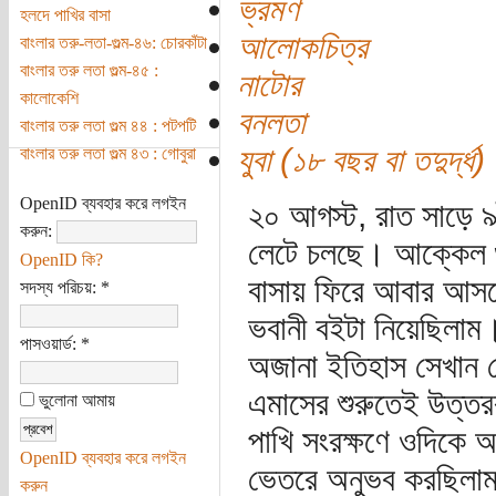
ভ্রমণ
হলদে পাখির বাসা
আলোকচিত্র
বাংলার তরু-লতা-গুল্ম-৪৬: চোরকাঁটা
বাংলার তরু লতা গুল্ম-৪৫ :
নাটোর
কালোকেশি
বনলতা
বাংলার তরু লতা গুল্ম ৪৪ : পটপটি
যুবা (১৮ বছর বা তদুর্দ্ধ)
বাংলার তরু লতা গুল্ম ৪৩ : গোবুরা
OpenID ব্যবহার করে লগইন
২০ আগস্ট, রাত সাড়ে ৯টা
করুন:
লেটে চলছে। আক্কেল গু
OpenID কি?
বাসায় ফিরে আবার আসতে
সদস্য পরিচয়:
*
ভবানী বইটা নিয়েছিলা
পাসওয়ার্ড:
*
অজানা ইতিহাস সেখান 
এমাসের শুরুতেই উত্তর
ভুলোনা আমায়
পাখি সংরক্ষণে ওদিকে
OpenID ব্যবহার করে লগইন
ভেতরে অনুভব করছিলাম
করুন