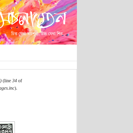
)
(line
34
of
ages.inc
).