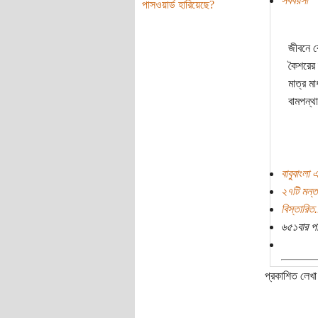
সববয়সী
পাসওয়ার্ড হারিয়েছে?
জীবনে ক
কৈশরের 
মাত্র ম
বামপন্থা
বাবুবাংলা 
২৭টি মন্ত
বিস্তারিত.
৬৫১বার প
প্রকাশিত লেখা 