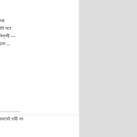
েখা
আমি সবে
িপ্লবী ---
ড়াম ...
নভাবেই দায়ী নন