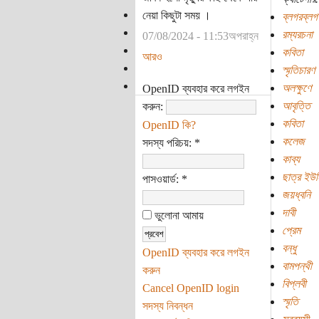
নেয়া কিছুটা সময় ।
ব্লগরব্লগ
রম্যরচনা
07/08/2024 - 11:53অপরাহ্ন
কবিতা
আরও
স্মৃতিচারণ
অলক্ষুণে
OpenID ব্যবহার করে লগইন
আবৃত্তি
করুন:
কবিতা
OpenID কি?
কলেজ
সদস্য পরিচয়:
*
কাব্য
ছাত্র ইউ
পাসওয়ার্ড:
*
জয়ধ্বনি
দাবী
ভুলোনা আমায়
প্রেম
বন্ধু
OpenID ব্যবহার করে লগইন
বামপন্থী
করুন
বিপ্লবী
Cancel OpenID login
স্মৃতি
সদস্য নিবন্ধন