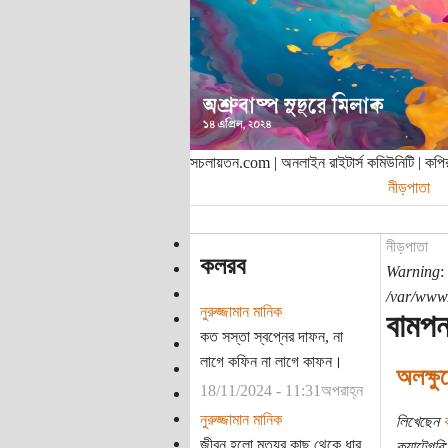
সচলায়তন.com | অনলাইন রাইটার্স কমিউনিটি | ক
নীড়পাতা
নীড়পাতা
কলরব
Warning
:
/var/www/
নুরুজ্জামান মানিক
বামপন
কত সস্তা স্বপ্নের দাফন, না
লাগে কফিন না লাগে কাফন।
অলক্ষু
18/11/2024 - 11:31অপরাহ্ন
নুরুজ্জামান মানিক
লিখেছেন
ব
জীবন হলো মৃত্যুর কাছ থেকে ধার
ক্যাটেগরি: