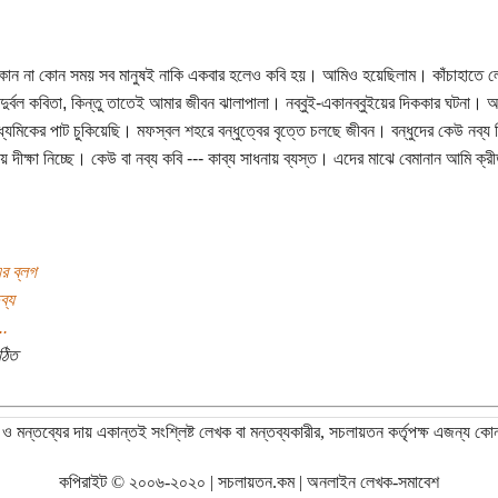
োন না কোন সময় সব মানুষই নাকি একবার হলেও কবি হয়। আমিও হয়েছিলাম। কাঁচাহাতে ল
দুর্বল কবিতা, কিন্তু তাতেই আমার জীবন ঝালাপালা। নব্বুই-একানব্বুইয়ের দিককার ঘটনা। 
াধ্যমিকের পাট চুকিয়েছি। মফস্বল শহরে বন্ধুত্বের বৃত্তে চলছে জীবন। বন্ধুদের কেউ নব্য ব
য় দীক্ষা নিচ্ছে। কেউ বা নব্য কবি --- কাব্য সাধনায় ব্যস্ত। এদের মাঝে বেমানান আমি ক্রী
এর ব্লগ
ব্য
..
ঠিত
ও মন্তব্যের দায় একান্তই সংশ্লিষ্ট লেখক বা মন্তব্যকারীর, সচলায়তন কর্তৃপক্ষ এজন্য কো
কপিরাইট © ২০০৬-২০২০ | সচলায়তন.কম | অনলাইন লেখক-সমাবেশ