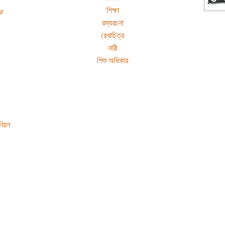
শিক্ষা
র
রম্যরচনা
রেখাচিত্র
নারী
শিশু অধিকার
নিয়ন