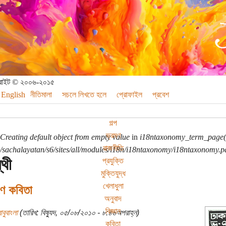
পিরাইট © ২০০৬-২০১৫
English
নীতিমালা
সচলে লিখতে হলে
প্রোফাইল
প্রবেশ
গল্প
ভ্রমণ
Creating default object from empty value
in
i18ntaxonomy_term_page(
রাজনীতি
sachalayatan/s6/sites/all/modules/i18n/i18ntaxonomy/i18ntaxonomy.p
্থী
প্রযুক্তি
মুক্তিযুদ্ধ
খেলাধুলা
ণে কবিতা
অনুবাদ
বিজ্ঞান
াবুবাংলা
(তারিখ: বিষ্যুদ, ০৫/০৮/২০১০ - ৮:৪৬অপরাহ্ন)
কবিতা