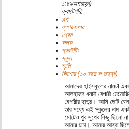
১:৪৯অপরাহ্ন)
ক্যাটেগরি:
গল্প
ব্লগরব্লগর
প্রেম
বালক
স্কাউটিং
স্কুল
স্মৃতি
কিশোর (১০ বছর বা তদুর্দ্ধ)
আমাদের হাইস্কুলের নামটা এক
আলহাজ্ব ধনাই বেপারী মেমোর
বেপারীর ছাত্র। আমি ছোট বেলা
তার মধ্যে এই স্কুলের নাম এক
মোটেও খুব সুখের কিছু ছিলো না 
আমার চাচা। আমার আব্বা ছিলেন 