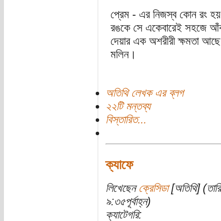
প্রেম - এর নিজস্ব কোন রং হ
রঙকে সে একেবারেই সহজে আঁ
দেয়ার এক অশরীরী ক্ষমতা আছ
মলিন।
অতিথি লেখক এর ব্লগ
২২টি মন্তব্য
বিস্তারিত...
ক্যাফে
লিখেছেন
ক্রেসিডা
[অতিথি] (তারি
৯:৩৫পূর্বাহ্ন)
ক্যাটেগরি: