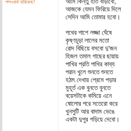
আমি কিন্তু হাত বাড়াবো,
পাসওয়ার্ড হারিয়েছে?
আজকে যেমন ফিরিয়ে দিলে
সেদিন আমি তোমার হবো।
পথের পাশে লজ্জা ঘেঁষে
কৃষ্ণচূড়া লালের মতো
রোদ বিছিয়ে বসবো দু'জন
হিজল তমাল গাছের ছায়ায়
পাখির প্রতি পাখির কাব্য
পরান খুলে শুনতে শুনতে
হঠাৎ দেখায় প্রেমে পড়ার
মুহূর্ত এক বুনতে বুনতে
বয়েসটাকে কমিয়ে এনে
ষোলোর পরে সতেরো করে
খুনসুটি আর বাদাম ভেঙে
একটা দুপুর গড়িয়ে দেবো।