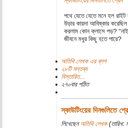
স্কাউটিংয়ের দিনগুলিতে প্রেম
পথে যেতে যেতে মনে হল রাইট ব্
উড়ার কায়দা আবিষ্কার করেছি
করলাম কোন ক্লাসে পড়? “নাই
জীবনে মধুর কিছু হতে পারে?
অতিথি লেখক এর ব্লগ
২৮টি মন্তব্য
বিস্তারিত...
২৭০বার পঠিত
স্কাউটিংয়ের দিনগুলিতে প্র
লিখেছেন
অতিথি লেখক
(তারিখ: ম