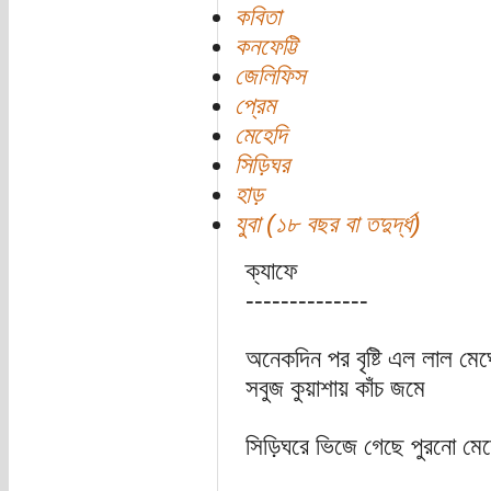
কবিতা
কনফেট্টি
জেলিফিস
প্রেম
মেহেদি
সিড়িঘর
হাড়
যুবা (১৮ বছর বা তদুর্দ্ধ)
ক্যাফে
--------------
অনেকদিন পর বৃষ্টি এল লাল মেঘ
সবুজ কুয়াশায় কাঁচ জমে
সিড়িঘরে ভিজে গেছে পুরনো মেহ