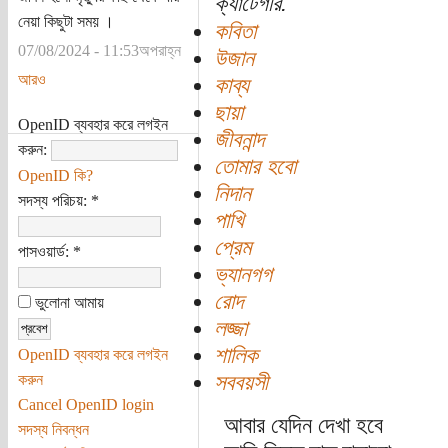
ক্যাটেগরি:
নেয়া কিছুটা সময় ।
কবিতা
07/08/2024 - 11:53অপরাহ্ন
উজান
আরও
কাব্য
ছায়া
OpenID ব্যবহার করে লগইন
জীবনান্দ
করুন:
তোমার হবো
OpenID কি?
নিদান
সদস্য পরিচয়:
*
পাখি
প্রেম
পাসওয়ার্ড:
*
ভ্যানগগ
রোদ
ভুলোনা আমায়
লজ্জা
শালিক
OpenID ব্যবহার করে লগইন
সববয়সী
করুন
Cancel OpenID login
আবার যেদিন দেখা হবে
সদস্য নিবন্ধন