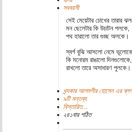
সববয়সী
সেই মেয়েটার চোখের তারার ঝল
মন ছেলেটার কি উচাটন পলকে,
পথ হারালো তার গুচ্ছ অলকে।
স্বর্গ বুঝি আসলো নেমে ভূলোকে
কি মনোরম রাঙালো দিনগুলোকে,
রাখলো তারে অসাধারণ পুলকে।
খন্দকার আলমগীর হোসেন এর ব্ল
৯টি মন্তব্য
বিস্তারিত...
২৪১বার পঠিত