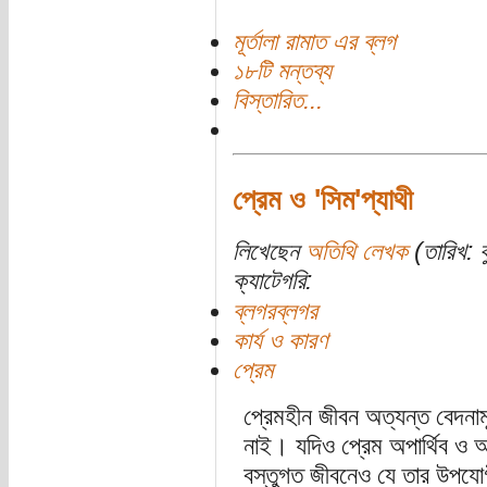
মূর্তালা রামাত এর ব্লগ
১৮টি মন্তব্য
বিস্তারিত...
প্রেম ও 'সিম'প্যাথী
লিখেছেন
অতিথি লেখক
(তারিখ: ব
ক্যাটেগরি:
ব্লগরব্লগর
কার্য ও কারণ
প্রেম
প্রেমহীন জীবন অত্যন্ত বেদন
নাই। যদিও প্রেম অপার্থিব ও অব
বস্তুগত জীবনেও যে তার উপযো