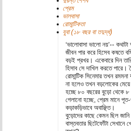
দুরন্ত শৈশব
প্রেম
ভালবাসা
রোমান্টিকতা
যুবা (১৮ বছর বা তদুর্দ্ধ)
‘ভালোবাসা ভালো নয়’-- কথাটা
জীবন পার করে হিসেব কষতে বসি
বড়ই প্রখর। একেবারে দিন তার
হিসাব সে দাখিল করতে পারে।
রোমান্টিক সিনেমার তখন রমমনা 
না হলেও তখন বড়লোকের মেয়ে 
হচ্ছে ৮০ বছরের বুড়ো থেকে ৮ 
গেলানো হচ্ছে, প্রেম মানে পূত
কড়াকড়িভাবে অবাঞ্ছিত।
বুড়োদের কাছে কেমন ছিল জানি
বাস্তবতার ছিটেফোঁটা সেখানে খ