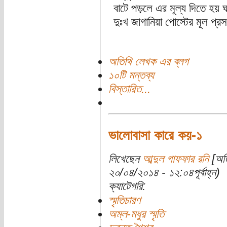
বাটে পড়লে এর মূল্য দিতে হয় ঘাট
দুঃখ জাগানিয়া পোস্টের মূল প্র
অতিথি লেখক এর ব্লগ
১০টি মন্তব্য
বিস্তারিত...
ভালোবাসা কারে কয়-১
লিখেছেন
আব্দুল গাফফার রনি
[অতি
২০/০৪/২০১৪ - ১২:০৪পূর্বাহ্ন)
ক্যাটেগরি:
স্মৃতিচারণ
অম্ল-মধুর স্মৃতি