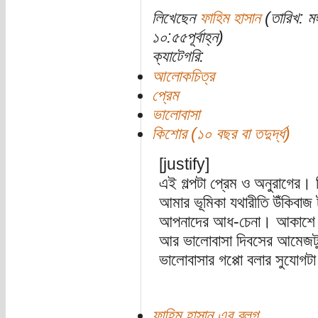
লিখেছেন
ফাহিম হাসান
(তারিখ: ম
১০:৫৫পূর্বাহ্ন)
ক্যাটেগরি:
আলোকচিত্র
প্রেম
ভালোবাসা
কিশোর (১০ বছর বা তদুর্দ্ধ)
[justify]
এই গল্পটা প্রেম ও অনুরাগের।
আমার ভূমিকা যথারীতি উঁকিবাজ
আপনাদের আধ-চেনা। আকাশে বাত
আর ভালোবাসা দিবসের আমেজটুকু
ভালোবাসার গপ্পো বলার সুযোগট
ফাহিম হাসান এর ব্লগ