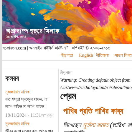
সচলায়তন.com | অনলাইন রাইটার্স কমিউনিটি | কপিরাইট © ২০০৬-২০১৫
নীড়পাতা
English
নীতিমালা
সচলে লিখত
নীড়পাতা
কলরব
Warning
:
Creating default object from
/var/www/sachalayatan/s6/sites/all/m
নুরুজ্জামান মানিক
প্রেম
কত সস্তা স্বপ্নের দাফন, না
লাগে কফিন না লাগে কাফন।
পাখির প্রতি পাখির কাব্য
18/11/2024 - 11:31অপরাহ্ন
নুরুজ্জামান মানিক
লিখেছেন
মূর্তালা রামাত
(তারিখ: র
জীবন হলো মৃত্যুর কাছ থেকে ধার