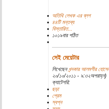
অতিথি লেখক এর ব্লগ
৪৪টি মন্তব্য
বিস্তারিত...
১০১৯বার পঠিত
সেই মেয়েটার
লিখেছেন
খন্দকার আলমগীর হোসে
২০/১০/২০১১ - ৯:৩২অপরাহ্ন)
ক্যাটেগরি:
ছড়া
প্রেম
স্বপ্ন
হৃদয়