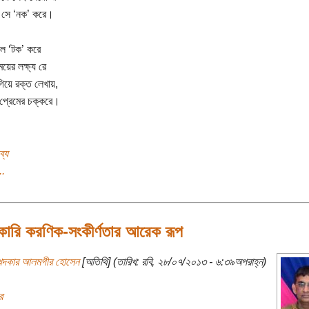
 সে ‘নক’ করে।
লে ‘টক’ করে
য়ের লক্ষ্য রে
য়ে রক্ত লেখায়,
প্রেমের চক্করে।
ব্য
..
ারি করণিক-সংকীর্ণতার আরেক রূপ
খন্দকার আলমগীর হোসেন
[অতিথি] (তারিখ: রবি, ২৮/০৭/২০১৩ - ৬:৩৯অপরাহ্ন)
র