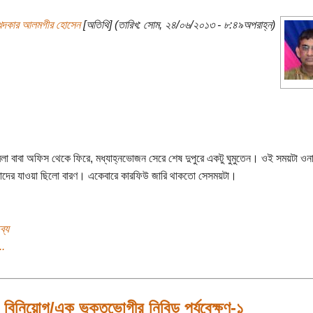
খন্দকার আলমগীর হোসেন
[অতিথি] (তারিখ: সোম, ২৪/০৬/২০১৩ - ৮:৪৯অপরাহ্ন)
েলা বাবা অফিস থেকে ফিরে, মধ্যাহ্নভোজন সেরে শেষ দুপুরে একটু ঘুমুতেন। ওই সময়টা ওন
াদের যাওয়া ছিলো বারণ। একেবারে কারফিউ জারি থাকতো সেসময়টা।
ব্য
..
 বিনিয়োগ/এক ভুক্তভোগীর নিবিড় পর্যবেক্ষণ-১