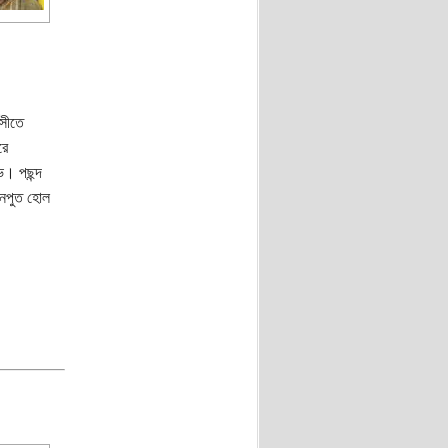
েসীতে
রে
ভ। পছন্দ
নপুত হোল