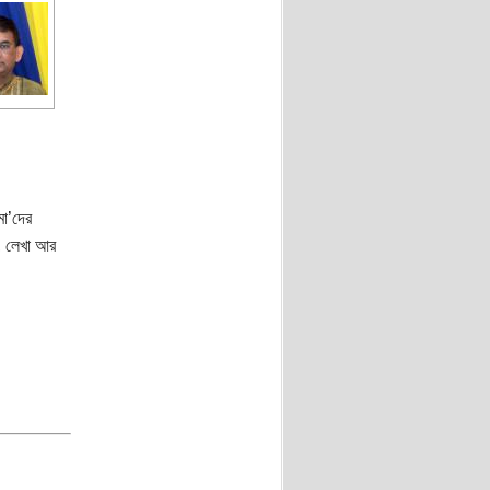
মা’দের
, লেখা আর