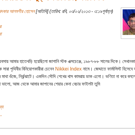
খন্দকার আলমগীর হোসেন
[অতিথি] (তারিখ: রবি, ০৩/০২/২০১৩ - ৩:১৯পূর্বাহ্ন)
র
া
্যবসায় আমার হাতেখড়ি হয়েছিলো জাপানি স্টক এক্সচেঞ্জে, ১৯৮৭-৮৮ সালের দিকে। সেখানক
 সারা পৃথিবীর বিনিয়োগকারীরা চেনেন
Nikkei Index
নামে। জেদ্দাতে ফার্মাসিস্ট হিসেবে
 মাথা গুঁজে, নির্ঝন্ঝাটে। একদিন সৌদি শেখের খাস কামরায় ডাক এলো। ভণিতা না করে বলল
া ভালো, আজ থেকে আমার জাপানের শেয়ার কেনা বেচার ফাইলটা তুমি
্য
..