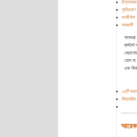
চিন্তাভাবন
স্মৃতিচারণ
সংকীর্ণতা
সববয়সী
গালভরা 
মাস্টার
বেড়ানোর
হোল না
এবং বিনা
১৪টি মন্ত
বিস্তারিত.
আরেকজ