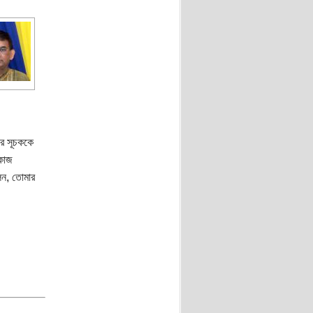
ার সূচককে
 কাজ
েন, তোমার