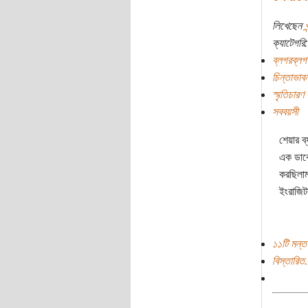
লিখেছেন
ক্যাটেগরি:
ব্লগরব্লগ
চিন্তাভাবন
স্মৃতিচারণ
সববয়সী
শেয়ার ব
এক ডাকে
করছিলাম
ইংরাজিট
১১টি মন্তব
বিস্তারিত.