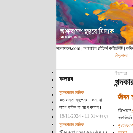
সচলায়তন.com | অনলাইন রাইটার্স কমিউনিটি | ক
নীড়পাতা
নীড়পাতা
কলরব
খন্দক
নুরুজ্জামান মানিক
জীবন 
কত সস্তা স্বপ্নের দাফন, না
লাগে কফিন না লাগে কাফন।
লিখেছেন
18/11/2024 - 11:31অপরাহ্ন
ক্যাটেগরি:
নুরুজ্জামান মানিক
ব্লগরব্লগ
জীবন হলো মৃত্যুর কাছ থেকে ধার
ভ্রমণ