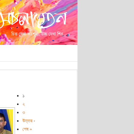
১
২
৩
উত্তর ›
শেষ »