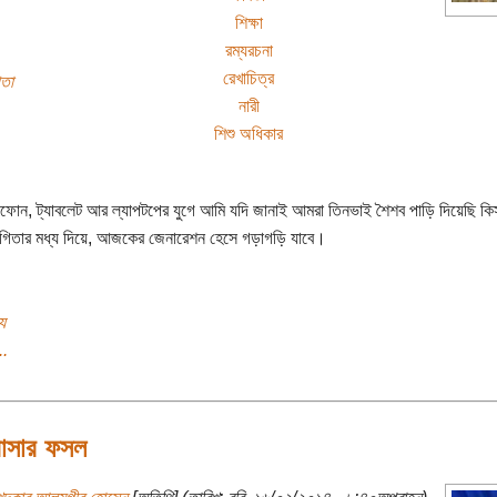
শিক্ষা
রম্যরচনা
রেখাচিত্র
তা
নারী
শিশু অধিকার
োন, ট্যাবলেট আর ল্যাপটপের যুগে আমি যদি জানাই আমরা তিনভাই শৈশব পাড়ি দিয়েছি কি
গিতার মধ্য দিয়ে, আজকের জেনারেশন হেসে গড়াগড়ি যাবে।
য
..
াসার ফসল