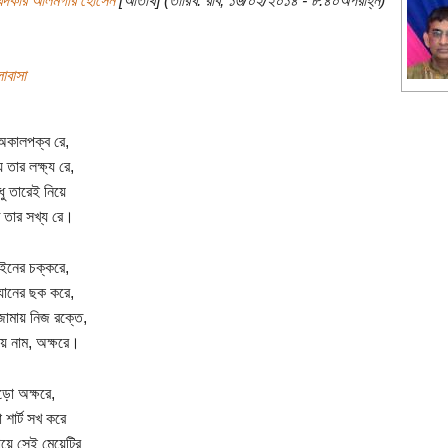
খন্দকার আলমগীর হোসেন
[অতিথি] (তারিখ: রবি, ১৬/০২/২০১৪ - ৮:৪০অপরাহ্ন)
োবাসা
অকালপক্ব রে,
তার লক্ষ্য রে,
ধু তারেই নিয়ে
 তার সখ্য রে।
টাইনের চক্করে,
্যানের ছক করে,
ামায় নিজ রক্তে,
িয় নাম, অক্ষরে।
ড়ো অক্ষরে,
 শার্ট সখ করে
িয়ে সেই মেয়েটির