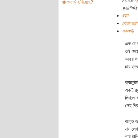
লিখেছেন
পাসওয়ার্ড হারিয়েছে?
ক্যাটেগরি:
ছড়া
প্রেম ভাল
সববয়সী
এক যে 
ওই মেয়ে 
ভাবনা শু
চায় হতে
ভ্যালেন্
একটি প্ল
লিখলো জ
সেই প্র
রক্তে ব
নাম লেখা
গায় চাপ