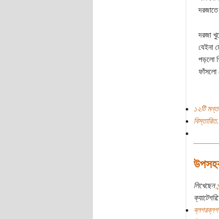
দরজাতে
দরজা খু
যেইনা মে
পড়লো গি
ফাঁসলো 
১২টি মন্ত
বিস্তারিত.
উপসহক
লিখেছেন
ক্যাটেগরি:
ব্লগরব্লগ