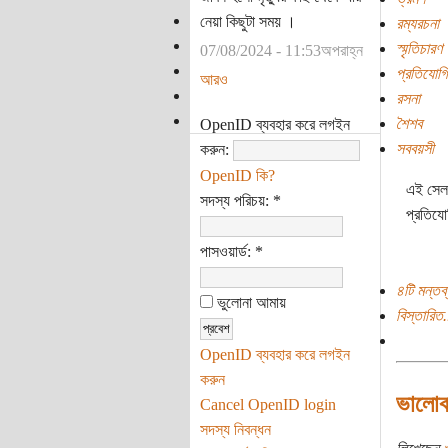
নেয়া কিছুটা সময় ।
রম্যরচনা
স্মৃতিচারণ
07/08/2024 - 11:53অপরাহ্ন
প্রতিযোগি
আরও
রসনা
শৈশব
OpenID ব্যবহার করে লগইন
সববয়সী
করুন:
OpenID কি?
এই সেলফ
সদস্য পরিচয়:
*
প্রতিযো
পাসওয়ার্ড:
*
৪টি মন্তব্
ভুলোনা আমায়
বিস্তারিত.
OpenID ব্যবহার করে লগইন
করুন
ভালোব
Cancel OpenID login
সদস্য নিবন্ধন