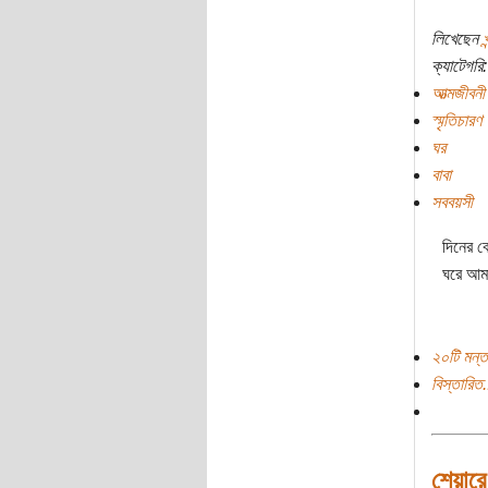
লিখেছেন
ক্যাটেগরি:
আত্মজীবনী
স্মৃতিচারণ
ঘর
বাবা
সববয়সী
দিনের ব
ঘরে আম
২০টি মন্ত
বিস্তারিত.
শেয়ারে