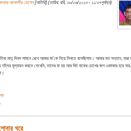
খন্দকার আলমগীর হোসেন
[অতিথি] (তারিখ: রবি, ৩০/০৬/২০১৩ - ১১:৩৭পূর্বাহ্ন)
াতিক মাতৃ দিবস সামনে রেখে আমার মা’কে নিয়ে লিখতে বসেছিলাম। আমার মত সন্তান, যারা 
ায় তাঁদের মূল্যায়ন করতে শেখেনি, তাদের যা হয় আর কি! নাকের চোখের জল একাকার হয়ে যায়
না।
ব্য
..
শোবার ঘরে