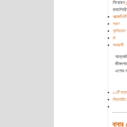
লিখেছেন
ক্যাটেগরি:
আত্মজীবনী
স্মরণ
স্মৃতিচারণ
মা
সববয়সী
আন্তর্জ
জীবদ্দশ
এগোয় 
১২টি মন্ত
বিস্তারিত.
বাবার 