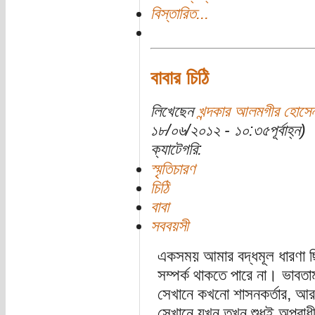
বিস্তারিত...
বাবার চিঠি
লিখেছেন
খন্দকার আলমগীর হোসে
১৮/০৬/২০১২ - ১০:৩৫পূর্বাহ্ন)
ক্যাটেগরি:
স্মৃতিচারণ
চিঠি
বাবা
সববয়সী
একসময় আমার বদ্ধমূল ধারণা ছ
সম্পর্ক থাকতে পারে না। ভাবতাম
সেখানে কখনো শাসনকর্তার, আ
সেখানে যখন তখন শুধুই অপরাধ