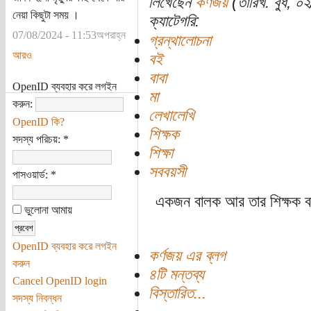
লিখেছেন
কর্ণজয়
(তারিখ: বুধ, ০
নেয়া কিছুটা সময় ।
ক্যাটেগরি:
07/08/2024 - 11:53অপরাহ্ন
গ্রন্থালোচনা
আরও
বই
বাবা
OpenID ব্যবহার করে লগইন
মা
করুন:
লেখালেখি
OpenID কি?
শিক্ষক
সদস্য পরিচয়:
*
শিক্ষা
সববয়সী
পাসওয়ার্ড:
*
একজন বালক আর তার শিক্ষক বন্
ভুলোনা আমায়
OpenID ব্যবহার করে লগইন
কর্ণজয় এর ব্লগ
করুন
৪টি মন্তব্য
Cancel OpenID login
বিস্তারিত...
সদস্য নিবন্ধন