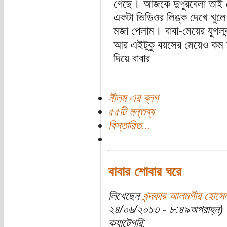
গেছে। আজকে দুপুরবেলা তাই ফ
একটা ভিডিওর লিঙ্ক দেখে খুলে
মজা পেলাম। বাবা-মেয়ের যুগলবন
আর এইটুকু বয়সের মেয়েও কম য
দিয়ে বাবার
নীলম এর ব্লগ
৫৫টি মন্তব্য
বিস্তারিত...
বাবার শোবার ঘরে
লিখেছেন
খন্দকার আলমগীর হোসে
২৪/০৬/২০১৩ - ৮:৪৯অপরাহ্ন)
ক্যাটেগরি: