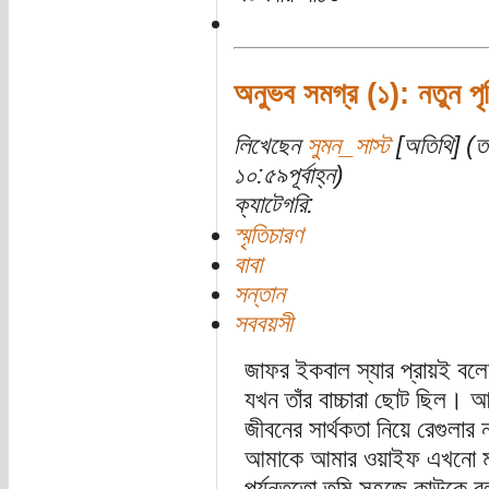
অনুভব সমগ্র (১): নতুন পৃ
লিখেছেন
সুমন_সাস্ট
[অতিথি] (ত
১০:৫৯পূর্বাহ্ন)
ক্যাটেগরি:
স্মৃতিচারণ
বাবা
সন্তান
সববয়সী
জাফর ইকবাল স্যার প্রায়ই বলেন
যখন তাঁর বাচ্চারা ছোট ছিল। আম
জীবনের সার্থকতা নিয়ে রেগুলার ন
আমাকে আমার ওয়াইফ এখনো মাঝ
পর্যন্ততো তুমি সহজে কাউকে ব