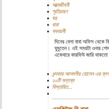
আত্মজীবনী
স্মৃতিচারণ
ঘর
বাবা
সববয়সী
দিনের বেলা বাবা অফিস থেকে ফ
ঘুমুতেন। ওই সময়টা ওনার শো
একেবারে কারফিউ জারি থাকতো
খন্দকার আলমগীর হোসেন এর ব্ল
২০টি মন্তব্য
বিস্তারিত...