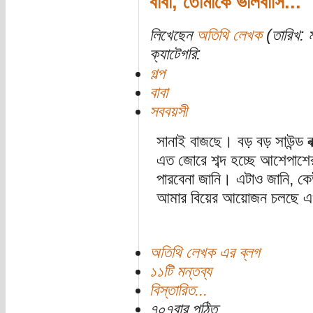
বাবা, তোমাকে ভালবাসি...
লিখেছেন
অতিথি লেখক
(তারিখ: ম
ক্যাটেগরি:
গল্প
বাবা
সববয়সী
সানাই বাজছে। বড় বড় সাউন্ড ব
এত জোরে শব্দ হচ্ছে আশেপাশের
পারবেনা জানি। এটাও জানি, ক
আমার বিয়ের আয়োজন চলছে এ
অতিথি লেখক এর ব্লগ
১১টি মন্তব্য
বিস্তারিত...
৭০৭বার পঠিত