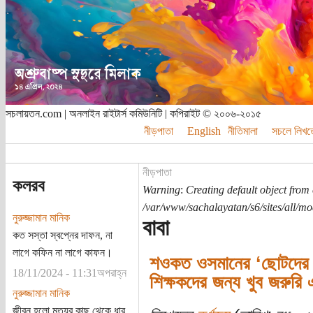
সচলায়তন.com | অনলাইন রাইটার্স কমিউনিটি | কপিরাইট © ২০০৬-২০১৫
নীড়পাতা
English
নীতিমালা
সচলে লিখত
নীড়পাতা
কলরব
Warning
:
Creating default object from
/var/www/sachalayatan/s6/sites/all/m
নুরুজ্জামান মানিক
বাবা
কত সস্তা স্বপ্নের দাফন, না
লাগে কফিন না লাগে কাফন।
শওকত ওসমানের ‘ছোটদের ক
18/11/2024 - 11:31অপরাহ্ন
শিক্ষকদের জন্য খুব জরুরি
নুরুজ্জামান মানিক
জীবন হলো মৃত্যুর কাছ থেকে ধার