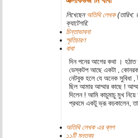
এক্সকিউজ মি বাবা
লিখেছেন
অতিথি লেখক
(তারিখ: র
ক্যাটেগরি:
চিন্তাভাবনা
স্মৃতিচারণ
বাবা
দিন পনের আগের কথা । হঠাত ম
ডেস্কটপ আছে একটা , কোনরকম ভা
নেটবুক হলে যে অনেক সুবিধা ,
ছিল আমার আম্মার কাছে ! আম্মা
দিলেন ! আমি কাচুমাচু মুখ নিয়
প্রথমে একটু ভ্রূ কচকালেন, 
অতিথি লেখক এর ব্লগ
১১টি মন্তব্য