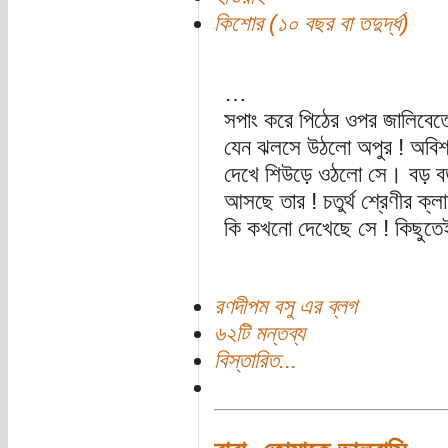
কিশোর (১০ বছর বা তদুর্দ্ধ)
…
সপাং করে পিঠের ওপর জালিবেতের
যেন ঝলসে উঠলো অপুর ! অবিশ্বা
দেখে শিউড়ে ওঠলো সে। বড় বড়
আসছে তার ! চতুর্থ শ্রেণীর ক্
কি কখনো দেখেছে সে ! কিছুত
রণদীপম বসু এর ব্লগ
৬২টি মন্তব্য
বিস্তারিত...