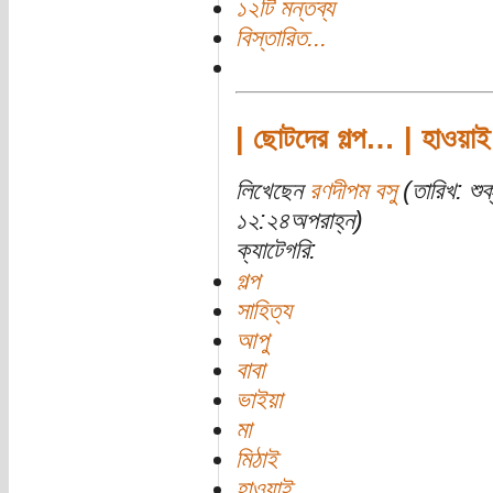
১২টি মন্তব্য
বিস্তারিত...
| ছোটদের গল্প… | হাওয়াই
লিখেছেন
রণদীপম বসু
(তারিখ: শু
১২:২৪অপরাহ্ন)
ক্যাটেগরি:
গল্প
সাহিত্য
আপু
বাবা
ভাইয়া
মা
মিঠাই
হাওয়াই