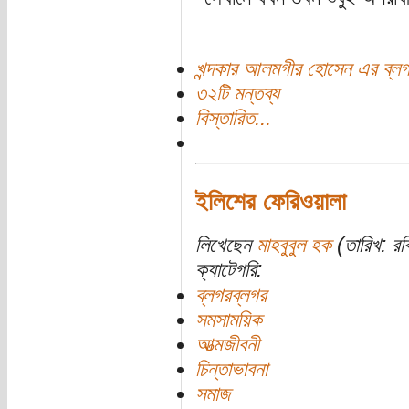
খন্দকার আলমগীর হোসেন এর ব্ল
৩২টি মন্তব্য
বিস্তারিত...
ইলিশের ফেরিওয়ালা
লিখেছেন
মাহবুবুল হক
(তারিখ: র
ক্যাটেগরি:
ব্লগরব্লগর
সমসাময়িক
আত্মজীবনী
চিন্তাভাবনা
সমাজ