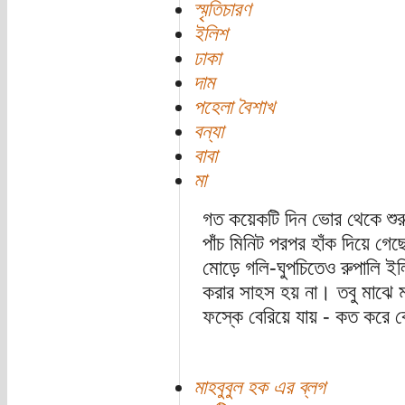
স্মৃতিচারণ
ইলিশ
ঢাকা
দাম
পহেলা বৈশাখ
বন্যা
বাবা
মা
গত কয়েকটি দিন ভোর থেকে শুরু 
পাঁচ মিনিট পরপর হাঁক দিয়ে গে
মোড়ে গলি-ঘুপচিতেও রুপালি ইল
করার সাহস হয় না। তবু মাঝে ম
ফস্কে বেরিয়ে যায় - কত করে 
মাহবুবুল হক এর ব্লগ