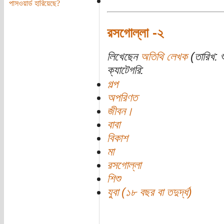
পাসওয়ার্ড হারিয়েছে?
রসগোল্লা -২
লিখেছেন
অতিথি লেখক
(তারিখ: শ
ক্যাটেগরি:
গল্প
অপরিণত
জীবন।
বাবা
বিকাশ
মা
রসগোল্লা
শিশু
যুবা (১৮ বছর বা তদুর্দ্ধ)