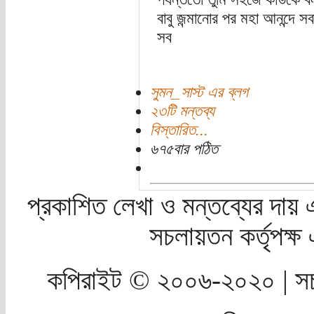
বাবু জন্মানোর পর মহা আনন্দে
সব
সুমন_সাস্ট এর ব্লগ
২৩টি মন্তব্য
বিস্তারিত...
৬৭৫বার পঠিত
প্রকাশিত লেখা ও মন্তব্যের দায় 
সচলায়তন কর্তৃপক্
কপিরাইট © ২০০৬-২০২০ | সচ