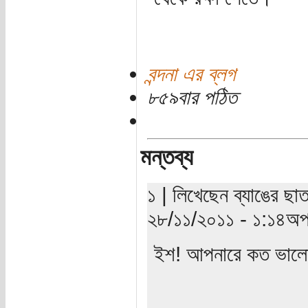
বন্দনা এর ব্লগ
৮৫৯বার পঠিত
মন্তব্য
১ | লিখেছেন ব্যাঙের ছা
২৮/১১/২০১১ - ১:১৪অপর
ইশ! আপনারে কত ভালো