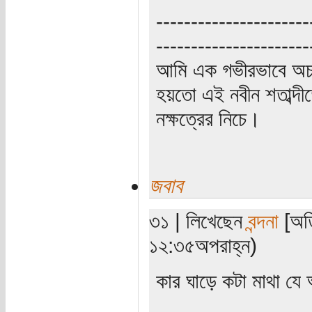
----------------------
----------------------
আমি এক গভীরভাবে অচ
হয়তো এই নবীন শতাব্দী
নক্ষত্রের নিচে।
জবাব
৩১ | লিখেছেন
বন্দনা
[অতি
১২:৩৫অপরাহ্ন)
কার ঘাড়ে কটা মাথা য