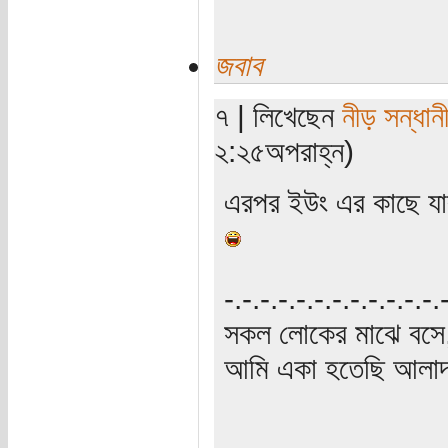
জবাব
৭ | লিখেছেন
নীড় সন্ধান
২:২৫অপরাহ্ন)
এরপর ইউং এর কাছে যা
‍‌-.-.-.-.-.-.-.-.-.-.-.-
সকল লোকের মাঝে বসে,
আমি একা হতেছি আলাদা