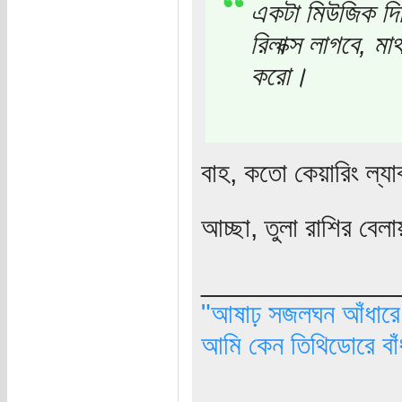
একটা মিউজিক দিচ
রিলাক্স লাগবে, ম
করো।
বাহ, কতো কেয়ারিং ল্য
আচ্ছা, তুলা রাশির বেল
_____________
"আষাঢ় সজলঘন আঁধারে, 
আমি কেন তিথিডোরে বাঁ