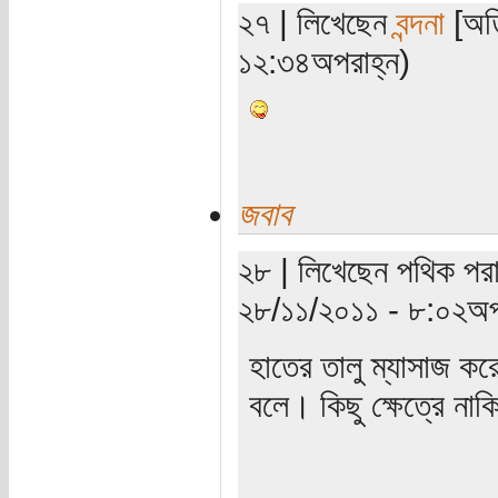
২৭ | লিখেছেন
বন্দনা
[অতি
১২:৩৪অপরাহ্ন)
জবাব
২৮ | লিখেছেন পথিক পরা
২৮/১১/২০১১ - ৮:০২অপ
হাতের তালু ম্যাসাজ ক
বলে। কিছু ক্ষেত্রে ন