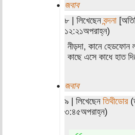
জবাব
৮ | লিখেছেন
বন্দনা
[অতিথ
১২:২১অপরাহ্ন)
নীড়দা, কানে হেডফোন ল
কাছে এসে কাধে হাত দি
জবাব
৯ | লিখেছেন
তিথীডোর
(ত
৩:৪৫অপরাহ্ন)