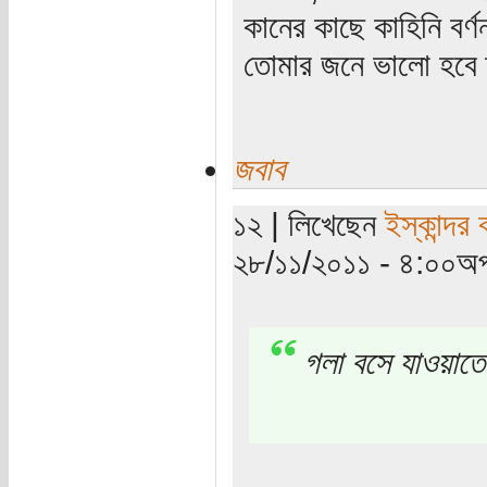
কানের কাছে কাহিনি বর
তোমার জনে ভালো হবে 
জবাব
১২ | লিখেছেন
ইস্কান্দর 
২৮/১১/২০১১ - ৪:০০অপ
গলা বসে যাওয়াতে স