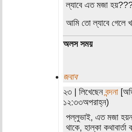
ল্যাবে এত মজা হয়??
আমি তো ল্যাবে গেলে 
অলস সময়
জবাব
২৩ | লিখেছেন
বন্দনা
[অতি
১২:৩৩অপরাহ্ন)
পল্লুভাই, এত মজা হয়না
থাকে, হাল্কা কথাবার্ত