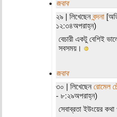
জবাব
২৯ | লিখেছেন
বন্দনা
[অতি
১২:৩৪অপরাহ্ন)
বেচারী একটু বেশিই ভ
সবসময়।
জবাব
৩০ | লিখেছেন
রোমেল চৌ
- ৮:২৯অপরাহ্ন)
সেবাব্রতা ইউংয়ের কথা 