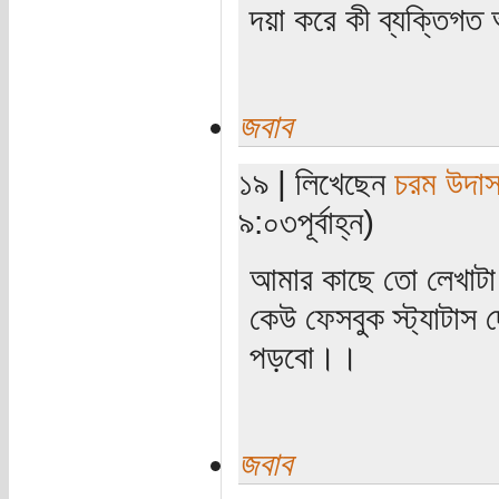
দয়া করে কী ব্যক্তিগত
জবাব
১৯ | লিখেছেন
চরম উদা
৯:০৩পূর্বাহ্ন)
আমার কাছে তো লেখাটা
কেউ ফেসবুক স্ট্যাটাস
পড়বো।।
জবাব