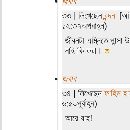
জবাব
৩৩ | লিখেছেন
বন্দনা
[অত
১২:৩৭অপরাহ্ন)
জীবনটা এম্নিতে পান্সা
নাই কি করা।
জবাব
৩৪ | লিখেছেন
ফাহিম হা
৬:৫০পূর্বাহ্ন)
আরে বাহ!