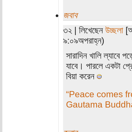
জবাব
৩২ | লিখেছেন
উচ্ছলা
[অ
৯:০৯অপরাহ্ন)
সারাদিন খালি ল্যাবে প
যাবে। পারলে একটা প্রে
বিয়া করেন
“Peace comes fro
Gautama Buddh