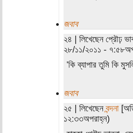
জবাব
২৪ | লিখেছেন প্রৌঢ় ভা
২৮/১১/২০১১ - ৭:৫৮অপ
'কি ব্যাপার তুমি কি ম
জবাব
২৫ | লিখেছেন
বন্দনা
[অতি
১২:৩৩অপরাহ্ন)