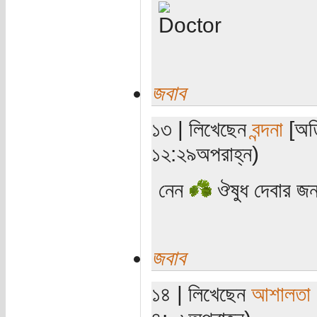
জবাব
১৩ | লিখেছেন
বন্দনা
[অতি
১২:২৯অপরাহ্ন)
নেন
ঔষুধ দেবার জন
জবাব
১৪ | লিখেছেন
আশালতা