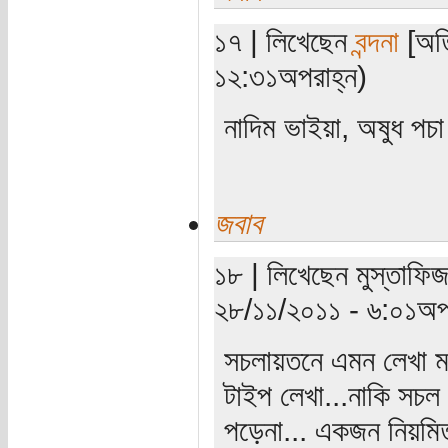
১৭ | লিখেছেন
বন্দনা
[অতি
১২:৩১অপরাহ্ন)
নাদিম ভাইয়া, অষুধ প
জবাব
১৮ | লিখেছেন মুস্তাফিজ
২৮/১১/২০১১ - ৬:০১অপর
সচলায়তনে এমন লেখা মড
টাইপ লেখা...নাকি সচল
পড়েনা... একজন নিয়মিত