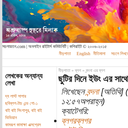
সচলায়তন.com | অনলাইন রাইটার্স কমিউনিটি | কপিরাইট © ২০০৬-২০১৫
নীড়পাতা
English
নীতিমালা
সচলে লিখত
নীড়পাতা
»
ব্লগ
»
বন্দনা এর ব্লগ
লেখকের অন্যান্য
ছুটির দিনে ইউং এর সাথে
লেখা
লিখেছেন
বন্দনা
[অতিথি] 
দ্য লাস্ট সাপার
১২:৫৭অপরাহ্ন)
ছবিব্লগ-টাচ এন্ড গো-১
ক্যাটেগরি:
বাই বাই সিংগাপুর, বাই বাই
ভিভিয়ান
ব্লগরব্লগর
কামরূপ কামাক্ষা এক্সপ্রেস