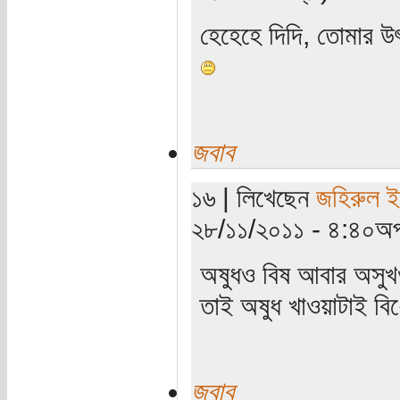
হেহেহে দিদি, তোমার উ
জবাব
১৬ | লিখেছেন
জহিরুল ই
২৮/১১/২০১১ - ৪:৪০অপ
অষুধও বিষ আবার অসুখও
তাই অষুধ খাওয়াটাই বি
জবাব