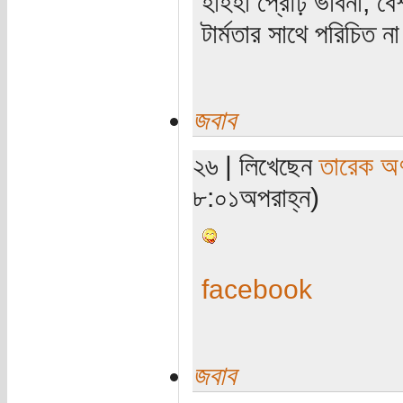
হাহহা প্রৌঢ় ভাবনা, ব
টার্মতার সাথে পরিচিত ন
জবাব
২৬ | লিখেছেন
তারেক অণ
৮:০১অপরাহ্ন)
facebook
জবাব