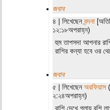
জবাব
৪ | লিখেছেন
বন্দনা
[অতিথ
১২:১৮অপরাহ্ন)
হুম তাপসদা আপনার রাশ
রাশির কন্যা হবে ওর 
জবাব
৫ | লিখেছেন
অরফিয়াস
(
২:২৪অপরাহ্ন)
রাশি দেখে গলায় রশি ল