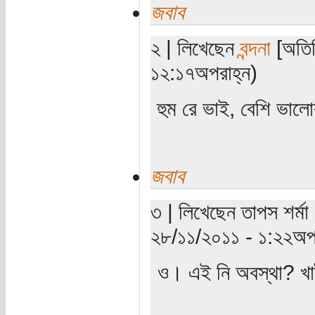
জবাব
২ | লিখেছেন
বন্দনা
[অতিথ
১২:১৭অপরাহ্ন)
হুম রে ভাই, বেশি ভাল
জবাব
৩ | লিখেছেন তাপস শর্মা
২৮/১১/২০১১ - ১:২২অপর
ও। এই নি অবস্থা? খা