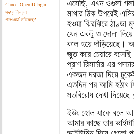
এসেছি, এখন ওগুলা গলায
Cancel OpenID login
মাথার ঠিক উপরেই এসি
সদস্য নিবন্ধন
পাসওয়ার্ড হারিয়েছে?
হওয়া ঝিরঝিরে ঠাণ্ডা 
যেন একটু ও দোলা দিয়ে 
কাল হয়ে দাঁড়িয়েছে।
জুত করে চেয়ারে বসেছি
প্রাণ রিসার্চার এর পদচ
একজন দরজা দিয়ে ঢুকে
এতদিন পর আমি হঠাৎ হি
মতবিরোধ দেখা দিয়েছে
ইউং হোল যাকে বলে আমা
আমার কাছে তার ভাইটাম
ভাইটামিন দিয়ে গেলো প