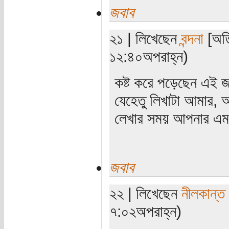
জবাব
২১ | লিখেছেন
বন্দনা
[অতি
১২:৪০অপরাহ্ন)
কষ্ট করে পড়েছেন এই জ
যেহেতু লিখাটা আমার, 
লেখার সময় আপনার এমন 
জবাব
২২ | লিখেছেন
নীলকান্ত
৭:০২অপরাহ্ন)