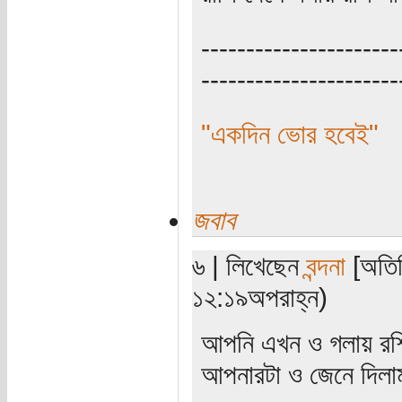
----------------------
----------------------
"একদিন ভোর হবেই"
জবাব
৬ | লিখেছেন
বন্দনা
[অতিথ
১২:১৯অপরাহ্ন)
আপনি এখন ও গলায় রশি 
আপনারটা ও জেনে দিলা