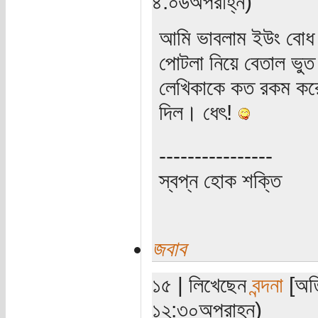
৪:০৬অপরাহ্ন)
আমি ভাবলাম ইউং বোধ হয়
পোটলা নিয়ে বেতাল ভুত 
লেখিকাকে কত রকম করে
দিল। ধেৎ!
----------------
স্বপ্ন হোক শক্তি
জবাব
১৫ | লিখেছেন
বন্দনা
[অতি
১২:৩০অপরাহ্ন)