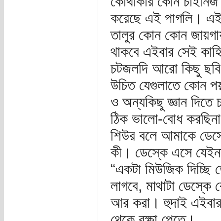
কোথাকার কোন চাইনিজ 
করেছে এই পাগলি। এই
তালুর কোন কোন জায়গায
থাকবে এইবার সেই কাহ
চটজলদি আরো কিছু ছবি
উচিত যেগুলাতে কোন পয
ও অন্যকিছু জ্ঞান দিত
ঠিক ভালো-বোধ করছিনা,
শিউর বলে আমাকে ডেস্
কী। ডেস্কে এসে যেইনা
“একটা মিউজিক দিচ্ছি 
লাগবে, মাথাটা ডেস্কে
আর করা। হুদাই এইবার 
থেকে রক্ষা পেতে।