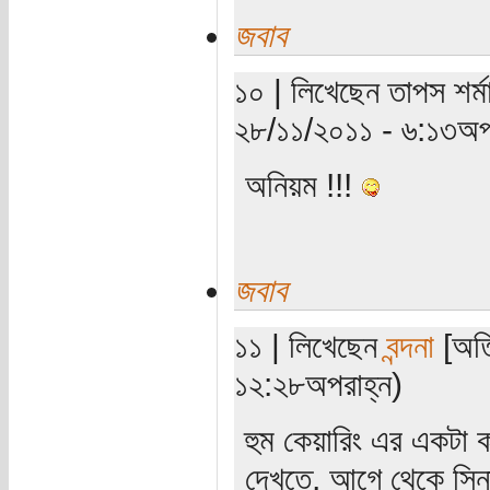
জবাব
১০ | লিখেছেন তাপস শর্ম
২৮/১১/২০১১ - ৬:১৩অপর
অনিয়ম !!!
জবাব
১১ | লিখেছেন
বন্দনা
[অতি
১২:২৮অপরাহ্ন)
হুম কেয়ারিং এর একটা 
দেখতে, আগে থেকে সিনা