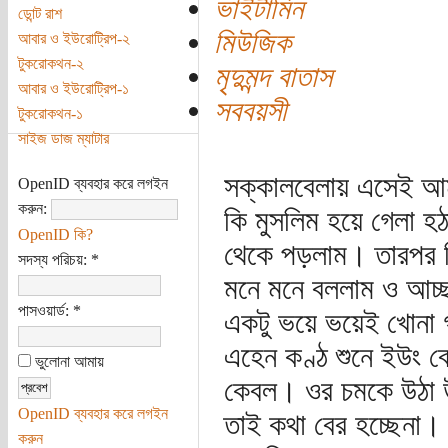
ভাইটামিন
ডোন্ট রাশ
মিউজিক
আবার ও ইউরোট্রিপ-২
টুকরোকথন-২
মৃদুমন্দ বাতাস
আবার ও ইউরোট্রিপ-১
সববয়সী
টুকরোকথন-১
সাইজ ডাজ ম্যাটার
সক্কালবেলায় এসেই আম
OpenID ব্যবহার করে লগইন
করুন:
কি মুসলিম হয়ে গেলা 
OpenID কি?
থেকে পড়লাম। তারপর নি
সদস্য পরিচয়:
*
মনে মনে বললাম ও আচ্ছ
পাসওয়ার্ড:
*
একটু ভয়ে ভয়েই খোনা
এহেন কণ্ঠ শুনে ইউং ব
ভুলোনা আমায়
কেবল। ওর চমকে উঠা উপ
OpenID ব্যবহার করে লগইন
তাই কথা বের হচ্ছেনা।
করুন